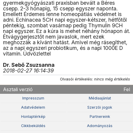
gyermekgyógyászati praxisban bevált a Béres
csepp. 2-3 hónapig, 15 csepp egyszer naponta.
Emellett Érdemes lenne homeopátiás védelmet is
adni. Echinacea 5CH napi egyszer-kétszer, hétfőtől
péntekig, szombat vasárnap pedig Thymulin 9CH
napi egyszer. Ez a kúra is mehet néhány hónapon át.
Étvágygerjesztőt nem javaslok, mert ezek
meghozzák a kívánt hatást. Amivel még rásegíthet,
az a napi egyszeri probiotikum, és a napi 1000E D
vitamin. Üdvözlettel
Dr. Sebő Zsuzsanna
2018-02-27 16:14:39
Olvasói értékelés:
nincs még értékelés
Asztali verzió
Fel
Impresszum
Médiaajánlat
Adatvédelem
Szerzõi jogok
Honlaptérkép
Partnereink
Cikkbeküldés
Adományozás