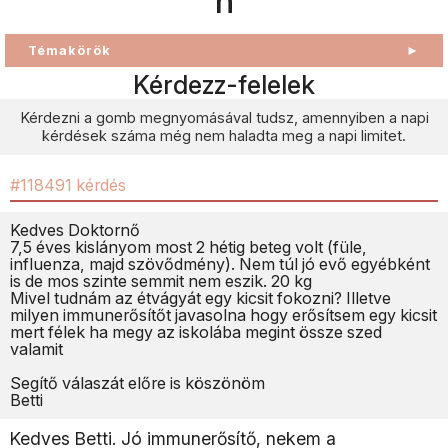
n
Témakörök
►
Kérdezz-felelek
Kérdezni a gomb megnyomásával tudsz, amennyiben a napi
kérdések száma még nem haladta meg a napi limitet.
#118491 kérdés
Kedves Doktornő
7,5 éves kislányom most 2 hétig beteg volt (füle,
influenza, majd szövődmény). Nem túl jó evő egyébként
is de mos szinte semmit nem eszik. 20 kg
Mivel tudnám az étvágyát egy kicsit fokozni? Illetve
milyen immunerősítőt javasolna hogy erősítsem egy kicsit
mert félek ha megy az iskolába megint össze szed
valamit
Segítő válaszát előre is köszönöm
Betti
Kedves Betti. Jó immunerősítő, nekem a