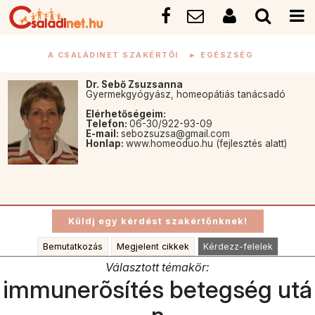
A CSALÁDINET SZAKÉRTŐI
►
EGÉSZSÉG
Dr. Sebő Zsuzsanna
Gyermekgyógyász, homeopátiás tanácsadó
Elérhetőségeim:
Telefon:
06-30/922-93-09
E-mail:
sebozsuzsa@gmail.com
Honlap:
www.homeoduo.hu (fejlesztés alatt)
Bemutatkozás
Megjelent cikkek
Kérdezz-felelek
Választott témakör:
immunerõsítés betegség utá