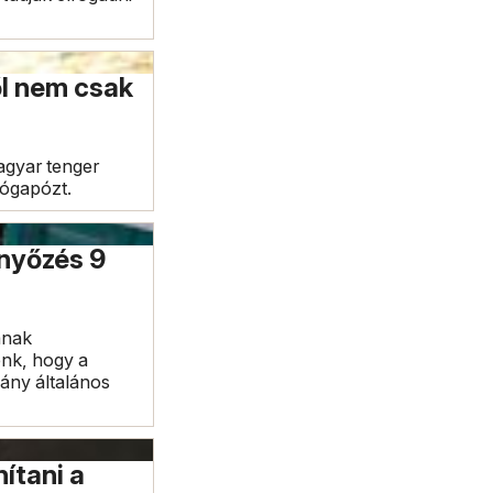
ől nem csak
agyar tenger
jógapózt.
rnyőzés 9
anak
nk, hogy a
hány általános
ítani a