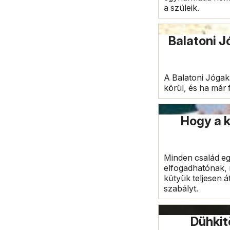
a szüleik.
Balatoni J
A Balatoni Jógak
körül, és ha már 
Hogy a k
Minden család eg
elfogadhatónak, 
kütyük teljesen á
szabályt.
Dühkit