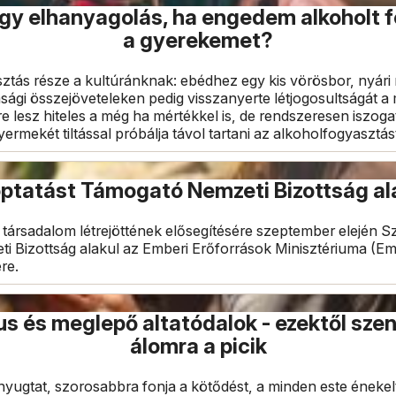
gy elhanyagolás, ha engedem alkoholt 
a gyerekemet?
ztás része a kultúránknak: ebédhez egy kis vörösbor, nyár
sági összejöveteleken pedig visszanyerte létjogosultságát a
 lesz hiteles a még ha mértékkel is, de rendszeresen iszoga
rmekét tiltással próbálja távol tartani az alkoholfogyasztás
ptatást Támogató Nemzeti Bizottság al
 társadalom létrejöttének elősegítésére szeptember elején S
 Bizottság alakul az Emberi Erőforrások Minisztériuma (E
re.
us és meglepő altatódalok - ezektől sze
álomra a picik
yugtat, szorosabbra fonja a kötődést, a minden este énekelt 