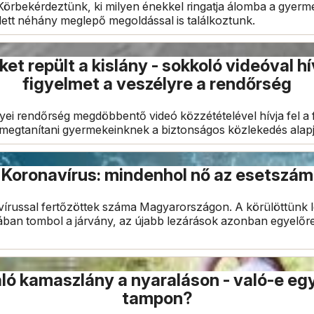
Körbekérdeztünk, ki milyen énekkel ringatja álomba a gyerme
lett néhány meglepő megoldással is találkoztunk.
et repült a kislány - sokkoló videóval hív
figyelmet a veszélyre a rendőrség
yei rendőrség megdöbbentő videó közzétételével hívja fel a f
megtanítani gyermekeinknek a biztonságos közlekedés alapja
Koronavírus: mindenhol nő az esetszám
vírussal fertőzöttek száma Magyarországon. A körülöttünk 
ban tombol a járvány, az újabb lezárások azonban egyelőr
ó kamaszlány a nyaraláson - való-e egy
tampon?