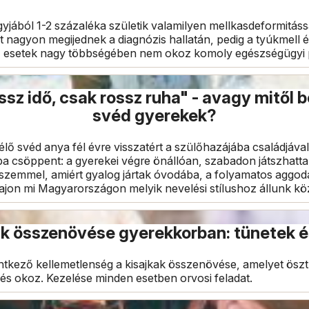
jából 1-2 százaléka születik valamilyen mellkasdeformitáss
t nagyon megijednek a diagnózis hallatán, pedig a tyúkmell é
az esetek nagy többségében nem okoz komoly egészségügyi 
ssz idő, csak rossz ruha" - avagy mitől 
svéd gyerekek?
ő svéd anya fél évre visszatért a szülőhazájába családjával,
ba csöppent: a gyerekei végre önállóan, szabadon játszhatt
e szemmel, amiért gyalog jártak óvodába, a folyamatos aggo
Vajon mi Magyarországon melyik nevelési stílushoz állunk k
ak összenövése gyerekkorban: tünetek é
entkező kellemetlenség a kisajkak összenövése, amelyet ösz
zés okoz. Kezelése minden esetben orvosi feladat.