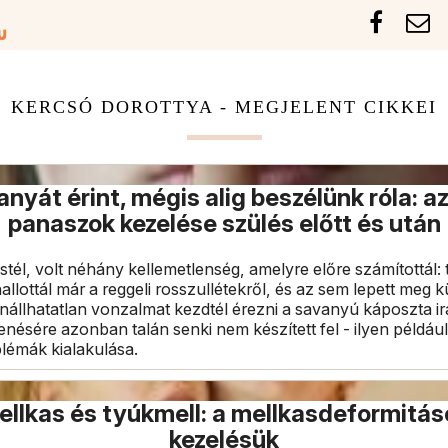
KERCSÓ DOROTTYA - MEGJELENT CIKKEI
nyát érint, mégis alig beszélünk róla: a
panaszok kezelése szülés előtt és után
tél, volt néhány kellemetlenség, amelyre előre számítottál: 
 hallottál már a reggeli rosszullétekről, és az sem lepett meg
enállhatatlan vonzalmat kezdtél érezni a savanyú káposzta i
ésére azonban talán senki nem készített fel - ilyen például
lémák kialakulása.
llkas és tyúkmell: a mellkasdeformitás
kezelésük