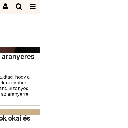
z aranyeres
tudtad, hogy a
 különösebben,
ránt. Bizonyos
 az aranyérrel
ok okai és