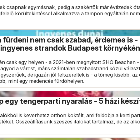
vek csapnak egymásnak, pedig a szakértők már évtizedek ót
lelő körültekintéssel alkalmazva a tampon egyáltalán nem te
fürdeni nem csak szabad, érdemes is -
ingyenes strandok Budapest környékén
tén csak egy helyen - a 2021-ben megnyitott SHO Beachen -
lhagyod a várost, máris számtalan szabadstrand közül válasz
egyszerűek, de igazán jól felszereltek is - a tömeg kisebb, a
bb, mint egy medencés fürdőhelyen.
 egy tengerparti nyaralás - 5 házi készí
ókból is keverhetsz otthon koktélt, ami feldobja a kerti part
estéket. Összeállításunk szeszes italokat tartalmaz, de az al