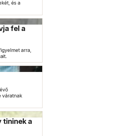
két, és a
ja fel a
igyelmet arra,
it.
lévő
e váratnak
 tininek a