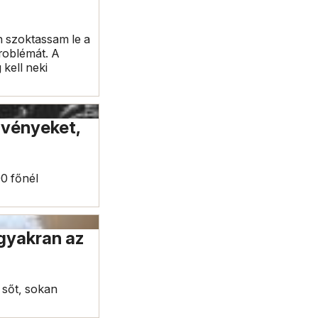
n szoktassam le a
problémát. A
 kell neki
zvényeket,
00 főnél
 gyakran az
, sőt, sokan