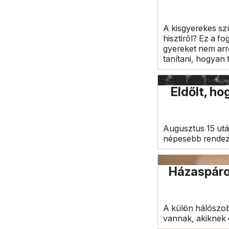
A kisgyerekes sz
hisztiről? Ez a f
gyereket nem arró
tanítani, hogyan 
Eldőlt, h
Augusztus 15 utá
népesebb rendezv
Házaspárok
A külön hálószobá
vannak, akiknek 