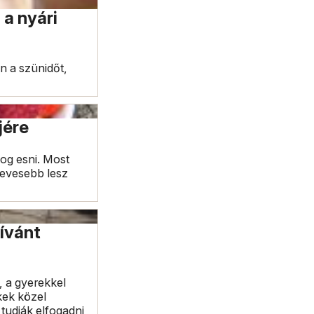
 a nyári
an a szünidőt,
jére
fog esni. Most
kevesebb lesz
kívánt
 a gyerekkel
kek közel
tudják elfogadni