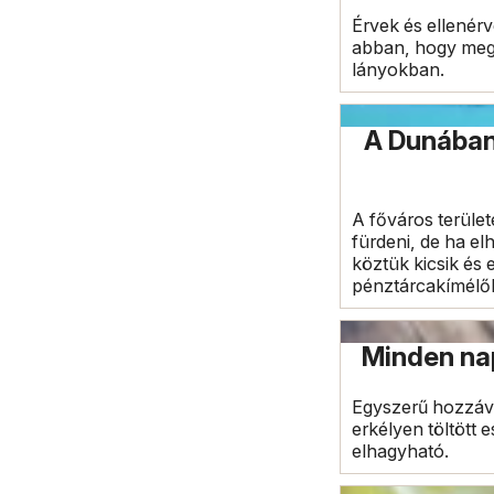
Érvek és ellenér
abban, hogy megfe
lányokban.
A Dunában 
A főváros terüle
fürdeni, de ha e
köztük kicsik és 
pénztárcakímélő
Minden nap
Egyszerű hozzával
erkélyen töltött 
elhagyható.