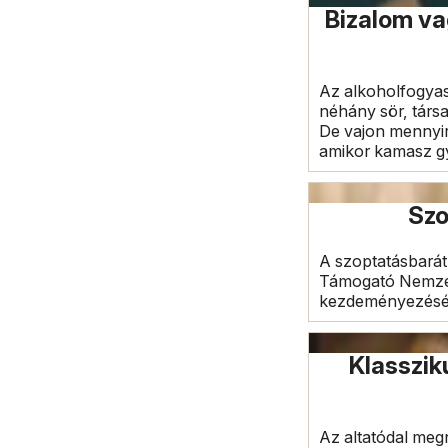
Bizalom va
Az alkoholfogyas
néhány sör, társa
De vajon mennyire
amikor kamasz gye
Szo
A szoptatásbarát
Támogató Nemzeti
kezdeményezésé
Klasszik
Az altatódal megn