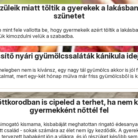
züleik miatt töltik a gyerekek a lakásban
szünetet
b mint fele vallotta be, hogy gyermekeik azért töltik a lakásb
k kimozdulni velük a szabadba.
ssítő nyári gyümölcssaláták kánikula ide
elegben nem is kívánsz, egy nagy tál gyümölcs akkor is jól 
lkalmat, mert egy-két hónap múlva már friss gyümölcsből is 
ttkorodban is cipeled a terhet, ha nem 
gyermekként nőttél fel
imogató kismama, kisbabáját meghatottan ringató édesanya,
ett család - sokak számára az élet nem így kezdődik. A gyere
ervezett babaként jön a világra, és jó részüket később sem 