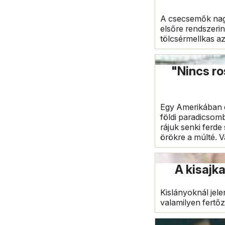
A csecsemők nagy
elsőre rendszerin
tölcsérmellkas 
"Nincs ro
Egy Amerikában él
földi paradicsom
rájuk senki ferd
örökre a múlté. 
A kisajk
Kislányoknál jel
valamilyen fertő