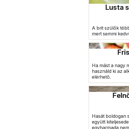
Lusta s
A brit szülők töb
mert semmi kedvü
Fri
Ha mást a nagy m
használd ki az a
elérhető.
Felnő
Hasát boldogan s
együtt kiteljesed
egyharmada nem t