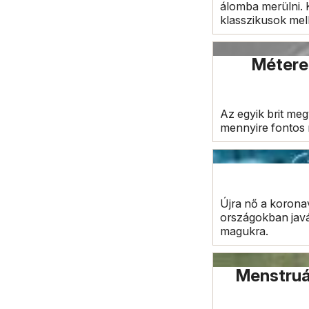
álomba merülni. 
klasszikusok mel
Méterek
Az egyik brit meg
mennyire fontos 
Újra nő a korona
országokban javá
magukra.
Menstruál