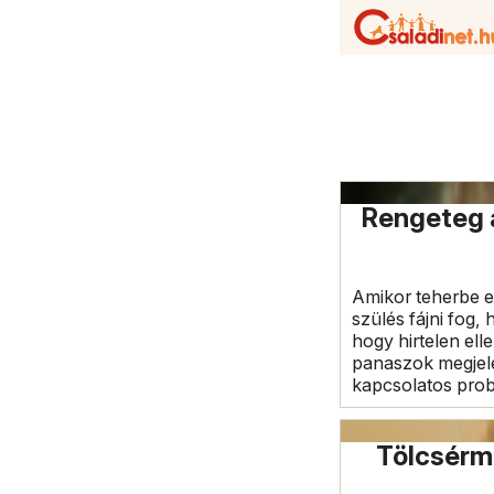
Rengeteg a
Amikor teherbe es
szülés fájni fog,
hogy hirtelen ell
panaszok megjelen
kapcsolatos prob
Tölcsérme