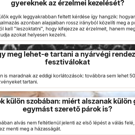
gyereknek az érzelmei kezelését?
ülők egyik leggyakrabban feltett kérdése így hangzik: hogya
ogalmazás azonban alapjaiban rossz irányból közelíti meg a 
l kell "leszoktatni", hogy kifejezze az érzelmeit, hanem meg
tudja azokat helyesen kezelni.
ogy meg lehet-e tartani a nyárvégi rende
fesztiválokat
n is maradnak az eddigi korlátozások: továbbra sem lehet 5
ényeket tartani.
 külön szobában: miért alszanak külön
egymást szerető párok is?
ban alvás nem feltétlenül jelenti az első lépést a válás felé
ez menti meg a házasságát.