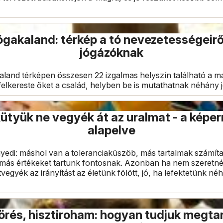
ógakaland: térkép a tó nevezetességeir
jógázóknak
aland térképen összesen 22 izgalmas helyszín található a m
felkereste őket a család, helyben be is mutathatnak néhány 
ütyük ne vegyék át az uralmat - a képe
alapelve
yedi: máshol van a toleranciaküszöb, más tartalmak számít
más értékeket tartunk fontosnak. Azonban ha nem szeretné
tvegyék az irányítást az életünk fölött, jó, ha lefektetünk né
örés, hisztiroham: hogyan tudjuk megtan