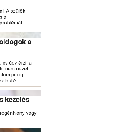
al. A szülők
s a
problémát.
boldogok a
 és úgy érzi, a
ak, nem nézett
dalom pedig
özelebb?
s kezelés
trogénhiány vagy