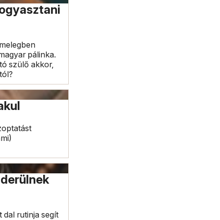
fogyasztani
i melegben
 magyar pálinka.
tó szülő akkor,
tól?
akul
zoptatást
mmi)
nderülnek
dal rutinja segít