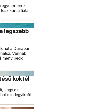
a egyetértenek
sz kárt a fiatal
 a legszebb
 lehet a Dunában
thatsz. Vannak
z élmény pedig
tésű koktél
it, vagy az
kohol mindegyikből