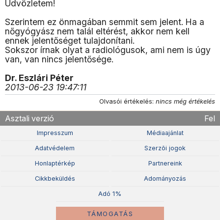
Üdvözletem!
Szerintem ez önmagában semmit sem jelent. Ha a
nőgyógyász nem talál eltérést, akkor nem kell
ennek jelentőséget tulajdonítani.
Sokszor írnak olyat a radiológusok, ami nem is úgy
van, van nincs jelentősége.
Dr. Eszlári Péter
2013-06-23 19:47:11
Olvasói értékelés:
nincs még értékelés
Asztali verzió
Fel
Impresszum
Médiaajánlat
Adatvédelem
Szerzõi jogok
Honlaptérkép
Partnereink
Cikkbeküldés
Adományozás
Adó 1%
TÁMOGATÁS