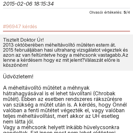
2015-02-06 18:15:34
Olvasói értékelés:
5
/4
#96947 kérdés
Tisztelt Doktor Úr!
2013 októberében méheltávolító mûtéten estem át.
2015 februáljában hasi ultrahang vizsgálatot végeztek és
azon az van feltüntetve hogy a méhcsonk vastagabb.Az
lenne a kérdésem hogy ez mit jelent?Válaszát elôre is
köszönöm!
Üdvözletem!
A méheltávolító műtétet a méhnyak
hátrahagyásával is el lehet távolítani (Chrobak
műtét). Ebben az esetben rendszeres rákszűrésre
van szükség a műtét után is. A kérdés, hogy Önnél
valóban a fenti műtétet végezték el, vagy valóban
teljes méheltávolítást, mert akkor az UH esetleg
nem látta jól.
Vagy a méhcsonk helyett inkább hüvelycsonkra
gondoltak. Ezt innen most nem lehet eldönteni.