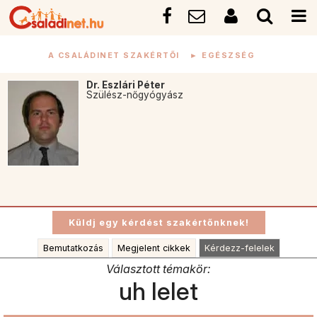
A CSALÁDINET SZAKÉRTŐI
►
EGÉSZSÉG
Dr. Eszlári Péter
Szülész-nőgyógyász
Bemutatkozás
Megjelent cikkek
Kérdezz-felelek
Választott témakör:
uh lelet