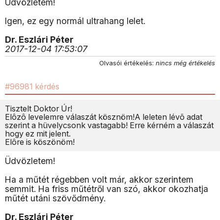
Üdvözletem!
Igen, ez egy normál ultrahang lelet.
Dr. Eszlári Péter
2017-12-04 17:53:07
Olvasói értékelés:
nincs még értékelés
#96981 kérdés
Tisztelt Doktor Úr!
Elôzô levelemre válaszát kösznöm!A leleten lévõ adat
szerint a hüvelycsonk vastagabb! Erre kérném a válaszát
hogy ez mit jelent.
Elôre is köszönöm!
Üdvözletem!
Ha a műtét régebben volt már, akkor szerintem
semmit. Ha friss műtétről van szó, akkor okozhatja
műtét utáni szövődmény.
Dr. Eszlári Péter