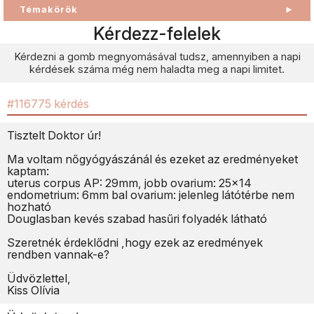
Témakörök
►
Kérdezz-felelek
Kérdezni a gomb megnyomásával tudsz, amennyiben a napi
kérdések száma még nem haladta meg a napi limitet.
#116775 kérdés
Tisztelt Doktor úr!
Ma voltam nőgyógyászánál és ezeket az eredményeket
kaptam:
uterus corpus AP: 29mm, jobb ovarium: 25x14
endometrium: 6mm bal ovarium: jelenleg látótérbe nem
hozható
Douglasban kevés szabad hasűri folyadék látható
Szeretnék érdeklődni ,hogy ezek az eredmények
rendben vannak-e?
Üdvözlettel,
Kiss Olívia