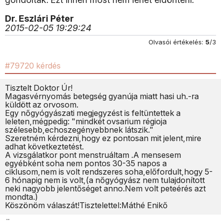
Dr. Eszlári Péter
2015-02-05 19:29:24
Olvasói értékelés:
5
/3
#79720 kérdés
Tisztelt Doktor Úr!
Magasvérnyomás betegség gyanúja miatt hasi uh.-ra
küldött az orvosom.
Egy nőgyógyászati megjegyzést is feltüntettek a
leleten,mégpedig: "mindkét ovsarium régioja
szélesebb,echoszegényebbnek látszik."
Szeretném kérdezni,hogy ez pontosan mit jelent,mire
adhat következtetést.
A vizsgálatkor pont menstruáltam .A mensesem
egyébként soha nem pontos 30-35 napos a
ciklusom,nem is volt rendszeres soha,előfordult,hogy 5-
6 hónapig nem is volt,(a nőgyógyász nem tulajdonított
neki nagyobb jelentőséget anno.Nem volt peteérés azt
mondta.)
Köszönöm válaszát!Tisztelettel:Máthé Enikő