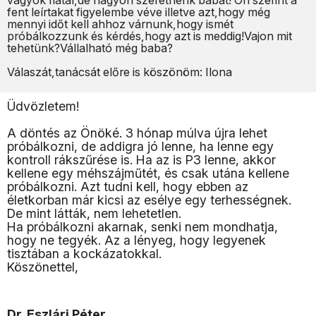
vagyok fiatal,de nagyon szeretnénk babát! Ön szerint a
fent leírtakat figyelembe véve illetve azt,hogy még
mennyi időt kell ahhoz várnunk,hogy ismét
próbálkozzunk és kérdés,hogy azt is meddig!Vajon mit
tehetünk?Vállalható még baba?
Válaszát,tanácsát előre is köszönöm: Ilona
Üdvözletem!
A döntés az Önöké. 3 hónap múlva újra lehet
próbálkozni, de addigra jó lenne, ha lenne egy
kontroll rákszűrése is. Ha az is P3 lenne, akkor
kellene egy méhszájműtét, és csak utána kellene
próbálkozni. Azt tudni kell, hogy ebben az
életkorban már kicsi az esélye egy terhességnek.
De mint látták, nem lehetetlen.
Ha próbálkozni akarnak, senki nem mondhatja,
hogy ne tegyék. Az a lényeg, hogy legyenek
tisztában a kockázatokkal.
Köszönettel,
Dr. Eszlári Péter