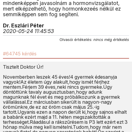
mindenképpen javasolnám a hormonvizsgálatot,
mert elképzelhető, hogy hormonkezeés nélkül ez
semmiképpen sem fog segíteni.
Dr. Eszlári Péter
2020-05-24 11:45:53
Olvasói értékelés:
nincs még értékelés
#64745 kérdés
Tisztelt Doktor Úr!
Novemberben leszek 45 éves!4 gyermek édesanyja
vagyok!Az életem úgy alakult,hogy ismét férjhez
mentem.Férjem 39 éves,neki nincs gyermeke.Úgy
döntöttünk tavaly augusztusban,hogy adunk
magunknak fél évet és meg próbálkozunk a gyermek
vállalással.Ez márciusban sikerült is nagyon-nagy
örömünkre,de ez az öröm csak május 25.-ig
tartott.Ugyanis ezen a napon derült ki,hogy sajnos elhalt
a babánk ezért majd a 11. héten megszakították a
terhességet.Ráadásul a rákszűrésem is P3 lett ezért ezt 3
hónap múlva meg kell ismételni.Tudom,hogy már nem