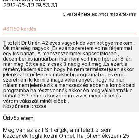
2012-05-30 19:53:33
Olvasói értékelés:
nincs még értékelés
#61159 kérdés
Tisztelt Dr.Ur én 42 éves vagyok de van két gyermekem .
Ők már elég nagyok ,És ezért szeretem volna férjemmel
egy kis babát . A menszeszemmel kapcsolatosan ,
december és januárban már nem volt meg február 8-án
már meg jött de az is csak 3 napig volt meg .És ezért is
reménykedem abban hogy ha nem természetesen akkor
jelenkezhetnék-e a lombikbébi programába . És én is
szeretném ki kérni a maga véleményét . hogy ha már
nálam nem jelenkezik a menszesz és ebben a lombikbébi
programba ha részt vennék akkor én még válalhatnák e
babát .???? elöre is köszönöm szives megértését és
várom válaszát minél előbb .
Köszönettel :rozsa
Üdvözletem!
Meg van az az FSH érték, ami felett el sem
kezdenek foglalkozni Önnel. Ha jól emlékszem 25