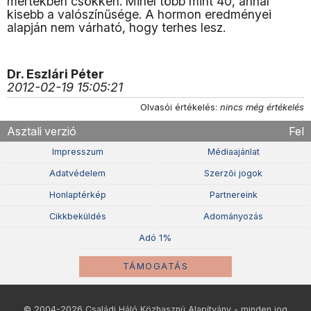
mértékben csökken. Minél több mint 40, annál
kisebb a valószínűsége. A hormon eredményei
alapján nem várható, hogy terhes lesz.
Dr. Eszlári Péter
2012-02-19 15:05:21
Olvasói értékelés:
nincs még értékelés
Asztali verzió
Fel
Impresszum
Médiaajánlat
Adatvédelem
Szerzõi jogok
Honlaptérkép
Partnereink
Cikkbeküldés
Adományozás
Adó 1%
TÁMOGATÁS
© 2004-2026 Családi Háló Közhasznú Alapítvány - minden jog