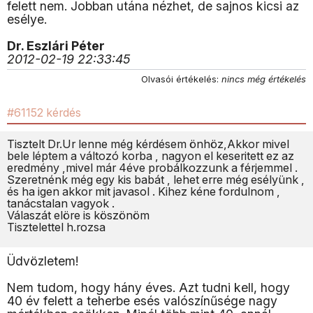
felett nem. Jobban utána nézhet, de sajnos kicsi az
esélye.
Dr. Eszlári Péter
2012-02-19 22:33:45
Olvasói értékelés:
nincs még értékelés
#61152 kérdés
Tisztelt Dr.Ur lenne még kérdésem önhöz,Akkor mivel
bele léptem a változó korba , nagyon el keseritett ez az
eredmény ,mivel már 4éve probálkozzunk a férjemmel .
Szeretnénk még egy kis babát , lehet erre még esélyünk ,
és ha igen akkor mit javasol . Kihez kéne fordulnom ,
tanácstalan vagyok .
Válaszát elöre is köszönöm
Tisztelettel h.rozsa
Üdvözletem!
Nem tudom, hogy hány éves. Azt tudni kell, hogy
40 év felett a teherbe esés valószínűsége nagy