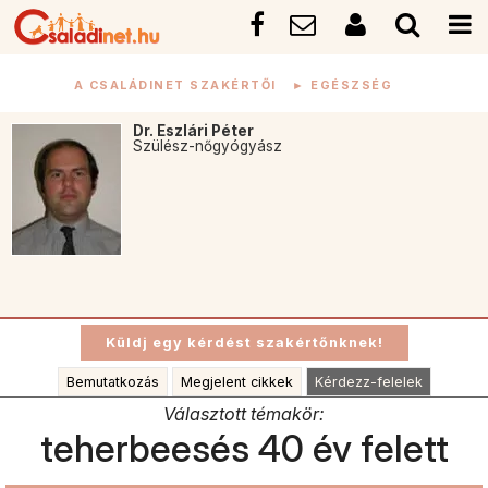
A CSALÁDINET SZAKÉRTŐI
►
EGÉSZSÉG
Dr. Eszlári Péter
Szülész-nőgyógyász
Bemutatkozás
Megjelent cikkek
Kérdezz-felelek
Választott témakör:
teherbeesés 40 év felett