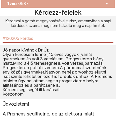
Témakörök
►
Kérdezz-felelek
Kérdezni a gomb megnyomásával tudsz, amennyiben a napi
kérdések száma még nem haladta meg a napi limitet.
#126205 kérdés
Jó napot kívánok Dr Úr.
Olyan kérdésem lenne ,45 éves vagyok ,van 3
gyermekem és volt 3 vetélésem. Progeszteron hiány
miatt.Mind 3 élő terhesegnel is volt vérzés,barnazás.
Progeszteron pótlót szedtem.A párommal szeretnénk
egy közös gyermeket.Nagyon nehéz orvoshoz eljutni
,sőt szinte lehetetlen.ezert is fordulók önhöz. A Premens
tabletta úgy hallottam segít a progeszteron helyre
állításához és a barátcserje is.
Kérném segítségét ill tanácsát.
Köszönöm.
Üdvözletem!
A Premens segíthetne, de az életkora miatt