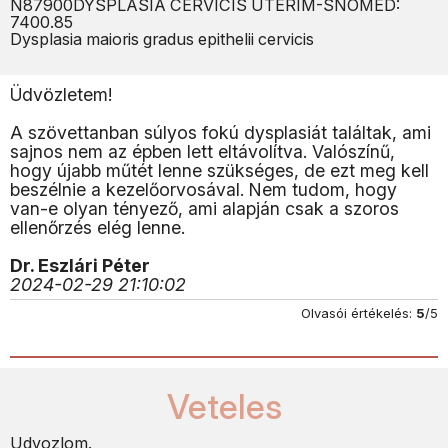
N87900DYSPLASIA CERVICIS UTERIM-SNOMED:
7400.85
Dysplasia maioris gradus epithelii cervicis
Üdvözletem!
A szövettanban súlyos fokú dysplasiát találtak, ami
sajnos nem az épben lett eltávolítva. Valószínű,
hogy újabb műtét lenne szükséges, de ezt meg kell
beszélnie a kezelőorvosával. Nem tudom, hogy
van-e olyan tényező, ami alapján csak a szoros
ellenőrzés elég lenne.
Dr. Eszlári Péter
2024-02-29 21:10:02
Olvasói értékelés:
5
/5
Veteles
Udvozlom.