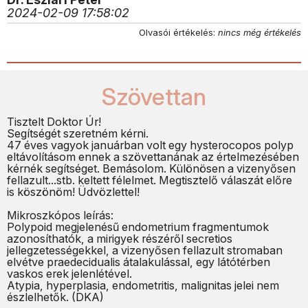
2024-02-09 17:58:02
Olvasói értékelés:
nincs még értékelés
Szövettan
Tisztelt Doktor Úr!
Segítségét szeretném kérni.
47 éves vagyok januárban volt egy hysterocopos polyp
eltávolításom ennek a szövettanának az értelmezésében
kérnék segítséget. Bemásolom. Különösen a vizenyősen
fellazult...stb. keltett félelmet. Megtisztelő válaszát előre
is köszönöm! Üdvözlettel!
Mikroszkópos leírás:
Polypoid megjelenésű endometrium fragmentumok
azonosíthatók, a mirigyek részéről secretios
jellegzetességekkel, a vizenyősen fellazult stromaban
elvétve praedecidualis átalakulással, egy látótérben
vaskos erek jelenlétével.
Atypia, hyperplasia, endometritis, malignitas jelei nem
észlelhetők. (DKA)