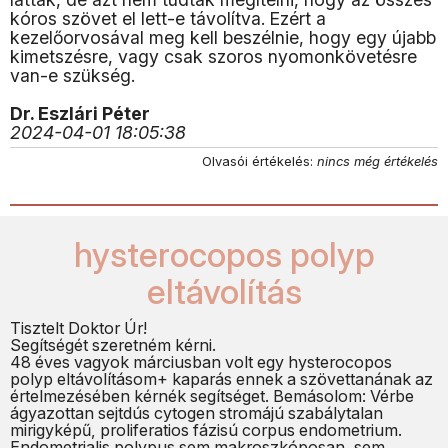
kóros szövet el lett-e távolítva. Ezért a
kezelőorvosával meg kell beszélnie, hogy egy újabb
kimetszésre, vagy csak szoros nyomonkövetésre
van-e szükség.
Dr. Eszlári Péter
2024-04-01 18:05:38
Olvasói értékelés:
nincs még értékelés
hysterocopos polyp
eltávolítás
Tisztelt Doktor Úr!
Segítségét szeretném kérni.
48 éves vagyok márciusban volt egy hysterocopos
polyp eltávolításom+ kaparás ennek a szövettanának az
értelmezésében kérnék segítséget. Bemásolom: Vérbe
ágyazottan sejtdús cytogen stromájú szabálytalan
mirigyképű, proliferatios fázisú corpus endometrium.
Endometrialis polypus sem makroszkóposan, sem