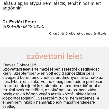
leírás alapján atypia nem látszik, tehát nincs miért
aggódnia.
Dr. Eszlári Péter
2024-09-19 12:18:50
Olvasói értékelés:
nincs még értékelés
szövettani lelet
Kedves Doktor Úr!
Szövettani lelet értelmezésében szeretnék segítséget
kérni. Szeptember 5-én volt egy diagnosztikai céllal
elvégzett küret, amelynek az eredménye már látható az
eeszt-ben, de szakorvoshoz még nem tudom pontosan,
mikor tudok eljutni (szeptemberre már nincs időpont a
területi szakrendelőbe, az októberi orvosi beosztást
pedig csak a hónap végén teszik közzé, akkor lehet
időpontot foglalni). Szeretném tudni, nem érdemes -e
elmennem inkább hamarabb egy magánrendelésre
esetleg.