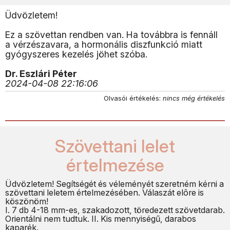
Üdvözletem!
Ez a szövettan rendben van. Ha továbbra is fennáll
a vérzészavara, a hormonális diszfunkció miatt
gyógyszeres kezelés jöhet szóba.
Dr. Eszlári Péter
2024-04-08 22:16:06
Olvasói értékelés:
nincs még értékelés
Szövettani lelet
értelmezése
Üdvözletem! Segítségét és véleményét szeretném kérni a
szövettani leletem értelmezésében. Válaszát elôre is
köszönöm!
I. 7 db 4-18 mm-es, szakadozott, töredezett szövetdarab.
Orientálni nem tudtuk. II. Kis mennyiségű, darabos
kaparék.