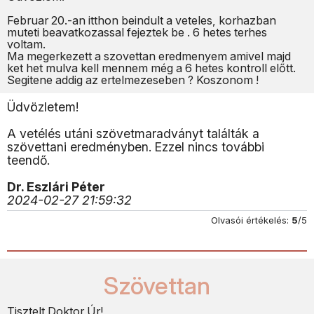
Februar 20.-an itthon beindult a veteles, korhazban
muteti beavatkozassal fejeztek be . 6 hetes terhes
voltam.
Ma megerkezett a szovettan eredmenyem amivel majd
ket het mulva kell mennem még a 6 hetes kontroll előtt.
Segitene addig az ertelmezeseben ? Koszonom !
Üdvözletem!
A vetélés utáni szövetmaradványt találták a
szövettani eredményben. Ezzel nincs további
teendő.
Dr. Eszlári Péter
2024-02-27 21:59:32
Olvasói értékelés:
5
/5
Szövettan
Tisztelt Doktor Úr!