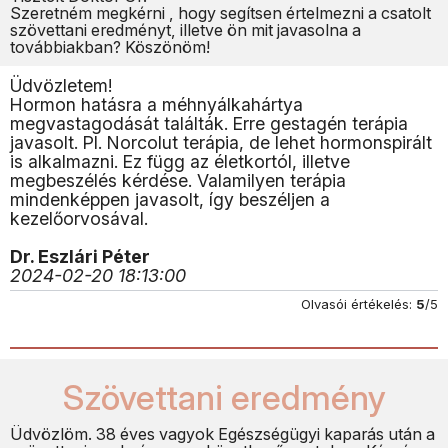
Szeretném megkérni , hogy segítsen értelmezni a csatolt
szövettani eredményt, illetve ön mit javasolna a
továbbiakban? Köszönöm!
Üdvözletem!
Hormon hatásra a méhnyálkahártya
megvastagodását találták. Erre gestagén terápia
javasolt. Pl. Norcolut terápia, de lehet hormonspirált
is alkalmazni. Ez függ az életkortól, illetve
megbeszélés kérdése. Valamilyen terápia
mindenképpen javasolt, így beszéljen a
kezelőorvosával.
Dr. Eszlári Péter
2024-02-20 18:13:00
Olvasói értékelés:
5
/5
Szövettani eredmény
Üdvözlöm. 38 éves vagyok Egészségügyi kaparás után a