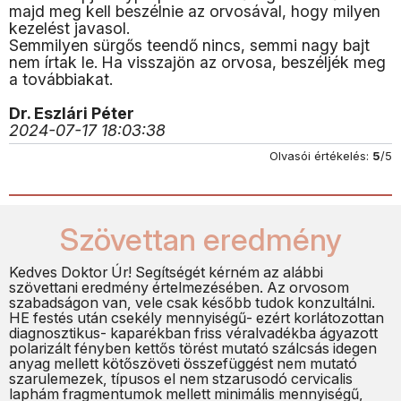
majd meg kell beszélnie az orvosával, hogy milyen
kezelést javasol.
Semmilyen sürgős teendő nincs, semmi nagy bajt
nem írtak le. Ha visszajön az orvosa, beszéljék meg
a továbbiakat.
Dr. Eszlári Péter
2024-07-17 18:03:38
Olvasói értékelés:
5
/5
Szövettan eredmény
Kedves Doktor Úr! Segítségét kérném az alábbi
szövettani eredmény értelmezésében. Az orvosom
szabadságon van, vele csak később tudok konzultálni.
HE festés után csekély mennyiségű- ezért korlátozottan
diagnosztikus- kaparékban friss véralvadékba ágyazott
polarizált fényben kettős törést mutató szálcsás idegen
anyag mellett kötőszöveti összefüggést nem mutató
szarulemezek, típusos el nem stzarusodó cervicalis
laphám fragmentumok mellett minimális mennyiségű,