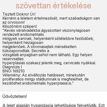
szövettan értékelése
Tisztelt Dokror Úr!
Kérném a leletem értelmezését, mert szabadságon van
az orvosom!
Köszönöm szépen!
"Kevés véralvadékba ágyazottan viszonylagosan
rendezett endometrialis
mirigyek vannak, helyenként sötétebbre festõdõek,
helyenként hézagosan
megjelenõek. A stromasejtek mérsékelten
túlszaporodtak. Secretio a
vizsgálati anyagban sehol nem látható. Egy helyen
reservsejtes
hyperplasias szakasz jelenik meg, cervicalis nyákkal.
Diagnózis I
BNO: N9210
Vélemény: Az elváltozás határeset, minekután
proliferatios mirigy stádiumnak is megfelelhet, de
kezdõdhet endometrialis hyperplasia is."
Üdvözletem!
A lelet alapján hyperplasia lehetősége felvetődik. Ezt