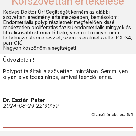
Kórszövettan értékelése
Kedves Doktor Úr! Segítségét kérném az alábbi
szövettani eredmény értelmezésében, bemásolom:
Endometrialis polyp részletnek megfelelően kissé
rendezetlen proliferatios fázisú endometrialis mirigyek és
fibroticusabb stroma látható, valamint mirigyet nem
tartalmazó stroma részlet, számos érátmetszettel (CD34,
pan-CK)
Nagyon köszönöm a segítséget!
Üdvözletem!
Polypot találtak a szövettani mintában. Semmilyen
olyan elváltozás nincs, amivel teendő lenne.
Dr. Eszlári Péter
2024-08-29 22:30:59
Olvasói értékelés:
5
/5