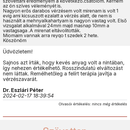
szövettani eredményem a következő.csatolom. Kérném
az ön szíves véleményét is.
Nagyon erős darabos vérzésem volt mirenam is volt 1
evig ami kicsuszott ezalatt a vérzés alatt, de nem is
használt a mehnyalkahartyam is nagyon vastag volt. Első
vizsgalat alkalmával 24mm majd masnap 10mm a
vastagsaga .A mirenat eltávolitották.
Miomaim vannak arra reyqo t szedek 2 hete.
Köszönöm
Üdvözletem!
Sajnos azt írták, hogy kevés anyag volt a nintában,
így nehezen értékelhető. Rosszindulatú elváltozást
nem láttak. Remélhetőleg a felírt terápia javítja a
vérzészavarát.
Dr. Eszlári Péter
2024-02-17 18:39:54
Olvasói értékelés:
nincs még értékelés