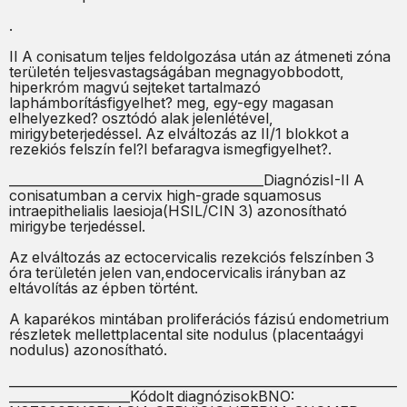
.
II A conisatum teljes feldolgozása után az átmeneti zóna
területén teljesvastagságában megnagyobbodott,
hiperkróm magvú sejteket tartalmazó
laphámborításfigyelhet? meg, egy-egy magasan
elhelyezked? osztódó alak jelenlétével,
mirigybeterjedéssel. Az elváltozás az II/1 blokkot a
rezekiós felszín fel?l befaragva ismegfigyelhet?.
________________________________________DiagnózisI-II A
conisatumban a cervix high-grade squamosus
intraepithelialis laesioja(HSIL/CIN 3) azonosítható
mirigybe terjedéssel.
Az elváltozás az ectocervicalis rezekciós felszínben 3
óra területén jelen van,endocervicalis irányban az
eltávolítás az épben történt.
A kaparékos mintában proliferációs fázisú endometrium
részletek mellettplacental site nodulus (placentaágyi
nodulus) azonosítható.
_____________________________________________________________
___________________Kódolt diagnózisokBNO: