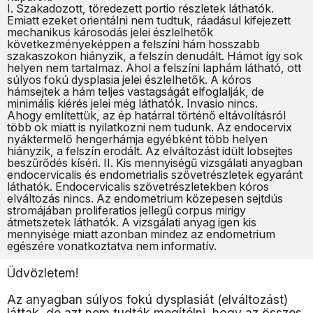
I. Szakadozott, töredezett portio részletek láthatók.
Emiatt ezeket orientálni nem tudtuk, ráadásul kifejezett
mechanikus károsodás jelei észlelhetők
következményeképpen a felszíni hám hosszabb
szakaszokon hiányzik, a felszín denudált. Hámot így sok
helyen nem tartalmaz. Ahol a felszíni laphám látható, ott
súlyos fokú dysplasia jelei észlelhetők. A kóros
hámsejtek a hám teljes vastagságát elfoglalják, de
minimális kiérés jelei még láthatók. Invasio nincs.
Ahogy említettük, az ép határral történő eltávolításról
több ok miatt is nyilatkozni nem tudunk. Az endocervix
nyáktermelő hengerhámja egyébként több helyen
hiányzik, a felszín erodált. Az elváltozást idült lobsejtes
beszűrődés kíséri. II. Kis mennyiségű vizsgálati anyagban
endocervicalis és endometrialis szövetrészletek egyaránt
láthatók. Endocervicalis szövetrészletekben kóros
elváltozás nincs. Az endometrium közepesen sejtdús
stromájában proliferatios jellegű corpus mirigy
átmetszetek láthatók. A vizsgálati anyag igen kis
mennyisége miatt azonban mindez az endometrium
egészére vonatkoztatva nem informatív.
Üdvözletem!
Az anyagban súlyos fokú dysplasiát (elváltozást)
láttak, de azt nem tudták megítélni, hogy az összes