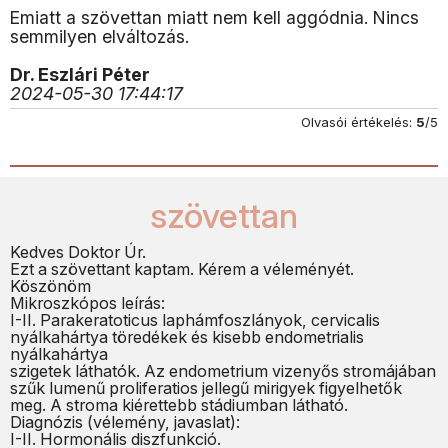
Emiatt a szövettan miatt nem kell aggódnia. Nincs
semmilyen elváltozás.
Dr. Eszlári Péter
2024-05-30 17:44:17
Olvasói értékelés:
5
/5
szövettan
Kedves Doktor Úr.
Ezt a szövettant kaptam. Kérem a véleményét.
Köszönöm
Mikroszkópos leírás:
I-II. Parakeratoticus laphámfoszlányok, cervicalis
nyálkahártya töredékek és kisebb endometrialis
nyálkahártya
szigetek láthatók. Az endometrium vizenyős stromájában
szűk lumenű proliferatios jellegű mirigyek figyelhetők
meg. A stroma kiérettebb stádiumban látható.
Diagnózis (vélemény, javaslat):
I-II. Hormonális diszfunkció.