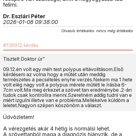
felírni.
Dr. Eszlári Péter
2026-01-08 09:38:00
Olvasói értékelés:
nincs még értékelés
#138912 kérdés
Tisztelt Doktor úr"
09.12.én volt egy méh test polypus eltávolitásom.Első
kérdésem az volna hogy a műtét után meddig
természetes a pecsételés enyhe verzés.Nekem ma 1 hete
volt elég nagy volt a polypus mérete műtéti le írásba 6-
7cm volt.Ma meg érkezet a szövet tan eredménybe .2-án
tudok csak kontrollra menni.Szeretném addig tudni van e
miért izgulni illetve van e probléma.Mellékelve küldöm a
leletet.Nagyon szépen köszönöm a választ.
Üdvözletem!
A vérezgetés akár 4 hétig is normálsi lehet.
A szövettanból maga a diagnózis hiányzik, de a