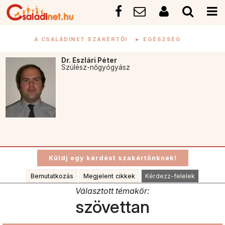
A CSALÁDINET SZAKÉRTŐI
►
EGÉSZSÉG
Dr. Eszlári Péter
Szülész-nőgyógyász
Bemutatkozás
Megjelent cikkek
Kérdezz-felelek
Választott témakör:
szövettan