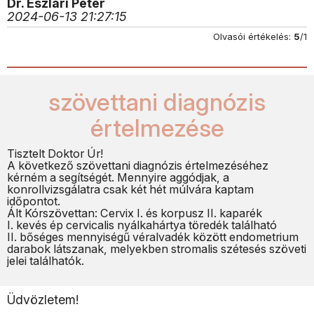
Dr. Eszlári Péter
2024-06-13 21:27:15
Olvasói értékelés:
5
/1
szövettani diagnózis
értelmezése
Tisztelt Doktor Úr!
A következő szövettani diagnózis értelmezéséhez
kérném a segítségét. Mennyire aggódjak, a
konrollvizsgálatra csak két hét múlvára kaptam
időpontot.
Ált Kórszövettan: Cervix I. és korpusz II. kaparék
I. kevés ép cervicalis nyálkahártya töredék található
II. bőséges mennyiségű véralvadék között endometrium
darabok látszanak, melyekben stromalis szétesés szöveti
jelei találhatók.
Üdvözletem!