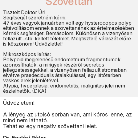
Szövettan
Tisztelt Doktor Úr!
Segítségét szeretném kérni.
47 éves vagyok januárban volt egy hysterocopos polyp
eltávolításom ennek a szövettanának az értelmezésében
kérnék segítséget. Bemásolom. Különösen a vizenyősen
fellazult...stb. keltett félelmet. Megtisztelő válaszát előre
is köszönöm! Üdvözlettel!
Mikroszkópos leírás:
Polypoid megjelenésű endometrium fragmentumok
azonosíthatók, a mirigyek részéről secretios
jellegzetességekkel, a vizenyősen fellazult stromaban
elvétve praedecidualis átalakulással, egy látótérben
vaskos erek jelenlétével.
Atypia, hyperplasia, endometritis, malignitas jelei nem
észlelhetők. (DKA)
Üdvözletem!
A lényeg az utolsó sorban van, ami kóros lenne, az
mind nem látható.
Tehát ez egy negatív szövettani lelet.
Dr. Eszlári Péter