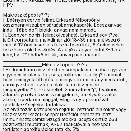
Előzmény : Rákszűrés : HSIL, cintec plus pozitívit?s, HR
HPV
Makroszkópos le?r?s
I. Edényen cervix felirat. Érkezett félborsónyi
összmennyiségben sárgásbarnakaparék. Egész anyag
indul. Több db/1 blokk, anyag nem maradt.
II. Edényen conis. felirat olvasható. Érkezett egy t?vel
jelölt conisatum, melydimenziói 18x35 mm, mélység 6
mm. A 12 órai resectios felszín félen kék, 6 órairesectios
felszínen zöld tusjelölés. Az egész anyag indul 3-9 óra
irányba. Többdb/5 blokk, anyag nem maradt.
_____________________________________________________________
___________________Mikroszkópos le?r?s
I Endometrium részletekben kompakt stromába ágyazva
egyenes lefutású, típusos,proliferációs jelleg? hámmal
bélelt mirigyek láthatók, a mirigy-stroma aránymegtartott,
a mirigyekben osztódó alakok rendszeresen
megfigyelhet?k. Ezekmellett 2 mm átmér?j?, hyalinos
állományú elváltozás is megjelenik, amelyváltozatos
alakú, hiperkróm maggal, világos cytoplasmával
rendelkez? sejteket tartalmaz.
Az elváltozás közepesen sejtdús, osztódó alakokat vagy
fészkesszerkezet? sejtproliferációt nem tartalmaz.
Immunhisztokémiai vizsgálatokkal asejtek diffúz p63
pozitivitást mutatnak, Ki-67 reakcióval a hot-spot
területen aproliferációs ráta kb. 5%