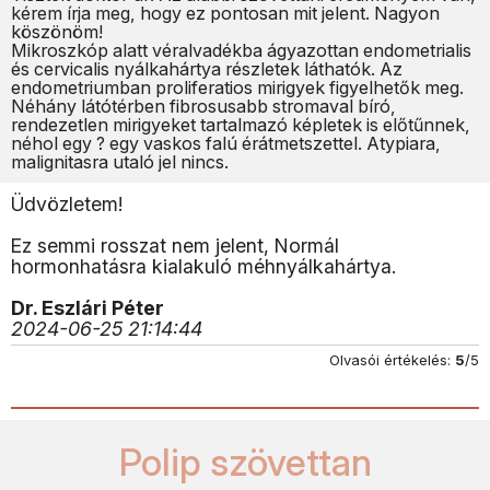
kérem írja meg, hogy ez pontosan mit jelent. Nagyon
köszönöm!
Mikroszkóp alatt véralvadékba ágyazottan endometrialis
és cervicalis nyálkahártya részletek láthatók. Az
endometriumban proliferatios mirigyek figyelhetők meg.
Néhány látótérben fibrosusabb stromaval bíró,
rendezetlen mirigyeket tartalmazó képletek is előtűnnek,
néhol egy ? egy vaskos falú érátmetszettel. Atypiara,
malignitasra utaló jel nincs.
Üdvözletem!
Ez semmi rosszat nem jelent, Normál
hormonhatásra kialakuló méhnyálkahártya.
Dr. Eszlári Péter
2024-06-25 21:14:44
Olvasói értékelés:
5
/5
Polip szövettan