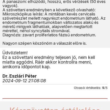
A panaszom: elhúzódó, hosszú, erős vérzések (50 éves
vagyok).
A szövettani eredményben a következő olvasható:
Mikroszkópikus leírás: A mintában kevés cervicalis
szövetrészlet mellett nagyrészt endometrium látható. Az
endometrium fragmentumokban változatos alakú és
méretű mirigyek láthatóak, alapvetően megtartott
mérettel, néhol syncytialis stromával.
Diagnózis: zavart proliferlatios fázisú endometrium.
Nagyon szépen köszönöm a válaszát előre is.
Üdvözletem!
Ez a szövettani eredmény teljesen jó, nem kell
miatta aggódni. Ráér akkor kontrollra menni,
amikorra időpontot kap.
Dr. Eszlári Péter
2024-09-12 21:08:08
Olvasói értékelés:
5
/5