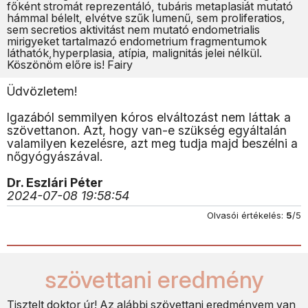
főként stromát reprezentáló, tubáris metaplasiát mutató
hámmal bélelt, elvétve szűk lumenű, sem proliferatios,
sem secretios aktivitást nem mutató endometrialis
mirigyeket tartalmazó endometrium fragmentumok
láthatók,hyperplasia, atípia, malignitás jelei nélkül.
Köszönöm előre is! Fairy
Üdvözletem!
Igazából semmilyen kóros elváltozást nem láttak a
szövettanon. Azt, hogy van-e szükség egyáltalán
valamilyen kezelésre, azt meg tudja majd beszélni a
nőgyógyászával.
Dr. Eszlári Péter
2024-07-08 19:58:54
Olvasói értékelés:
5
/5
szövettani eredmény
Tisztelt doktor úr! Az alábbi szövettani eredményem van,