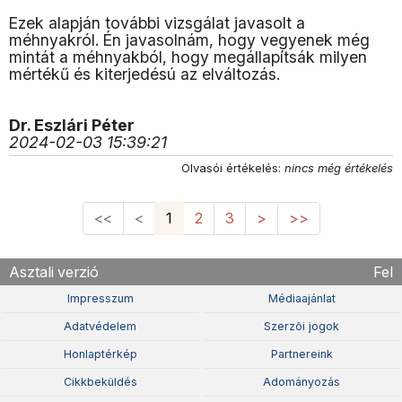
Ezek alapján további vizsgálat javasolt a
méhnyakról. Én javasolnám, hogy vegyenek még
mintát a méhnyakból, hogy megállapítsák milyen
mértékű és kiterjedésú az elváltozás.
Dr. Eszlári Péter
2024-02-03 15:39:21
Olvasói értékelés:
nincs még értékelés
<<
<
1
2
3
>
>>
Asztali verzió
Fel
Impresszum
Médiaajánlat
Adatvédelem
Szerzõi jogok
Honlaptérkép
Partnereink
Cikkbeküldés
Adományozás