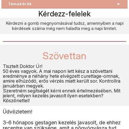
Témakörök
►
Kérdezz-felelek
Kérdezni a gomb megnyomásával tudsz, amennyiben a napi
kérdések száma még nem haladta meg a napi limitet.
Szövettan
Tisztelt Doktor Úr!
50 éves vagyok. A mai napon lett kész a szövettani
eredménye a néhány hete elvégzett curettage-omnak,
amire elhúzódó, erős vérzés miatt került sor. Kontrollra
januárban megyek.
Szeretném segítségét kérni ennek értelmezésében. Mit
jelent, milyen kezelés javasolt ilyen esetekben?
Köszönettel!
Üdvözletem!
3-6 hónapos gestagen kezelés javasolt, de ehhez
receptre van szüksége, amit a nőgyógyásza tud