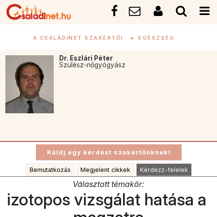
A CSALÁDINET SZAKÉRTŐI
►
EGÉSZSÉG
Dr. Eszlári Péter
Szülész-nőgyógyász
Bemutatkozás
Megjelent cikkek
Kérdezz-felelek
Választott témakör:
izotopos vizsgálat hatása a