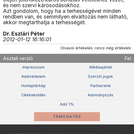
és nem szervi károsodásokhoz.
Azt gondolom, hogy ha a terhességével minden
rendben van, és semmilyen elváltozás nem látható,
akkor megtarthatja a terhességét.
Dr. Eszlári Péter
2012-01-12 16:16:01
Olvasói értékelés:
nincs még értékelés
Asztali verzió
Fel
Impresszum
Médiaajánlat
Adatvédelem
Szerzõi jogok
Honlaptérkép
Partnereink
Cikkbeküldés
Adományozás
Adó 1%
TÁMOGATÁS