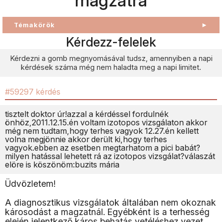
magzatra
Témakörök
►
Kérdezz-felelek
Kérdezni a gomb megnyomásával tudsz, amennyiben a napi
kérdések száma még nem haladta meg a napi limitet.
#59297 kérdés
tisztelt doktor úr!azzal a kérdéssel fordulnék
önhöz,2011.12.15.én voltam izotopos vizsgálaton akkor
még nem tudtam,hogy terhes vagyok 12.27.én kellett
volna megjönnie akkor derült ki,hogy terhes
vagyok.ebben az esetben megtarhatom a pici babát?
milyen hatással lehetett rá az izotopos vizsgálat?válaszát
elöre is köszönöm:buzits mária
Üdvözletem!
A diagnosztikus vizsgálatok általában nem okoznak
károsodást a magzatnál. Egyébként is a terhesség
elején jelentkező káros behatás vetéléshez vezet,