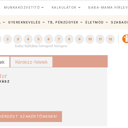
MUNKAKÖZVETÍTŐ
KALKULÁTOR
BABA-MAMA HÍRLEV
A
GYEREKNEVELÉS
TB, PÉNZÜGYEK
ÉLETMÓD
SZABAD
2
3
4
5
6
7
8
9
10
11
12
kek
Kérdezz-felelek
ter
YÁSZ
 KÉRDÉST SZAKÉRTŐNKNEK!