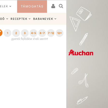
ELEK
TÁMOGATÁS
IDŐ
RECEPTEK
BABANEVEK
1
2
3
4-5
6-7
7-12
12+