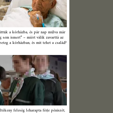
ittük a kórházba, és pár nap múlva már
 sem ismert” – miért válik zavarttá az
beteg a kórházban, és mit tehet a család?
ltékeny feleség leharapta férje péniszét,