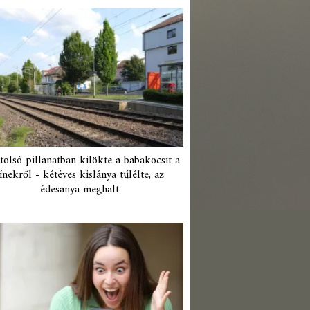
tolsó pillanatban kilökte a babakocsit a
ínekről - kétéves kislánya túlélte, az
édesanya meghalt