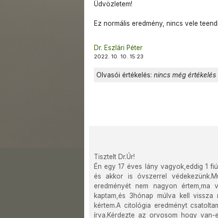
Üdvözletem!
Ez normális eredmény, nincs vele teend
Dr. Eszlári Péter
2022. 10. 10. 15:23
Olvasói értékelés:
nincs még értékelés
Tisztelt Dr.Úr!
Én egy 17 éves lány vagyok,eddig 1 fiúv
és akkor is óvszerrel védekezünk.Mú
eredményét nem nagyon értem,ma vo
kaptam,és 3hónap múlva kell vissza
kértem.A citológia eredményt csatol
írva.Kérdezte az orvosom hogy van-