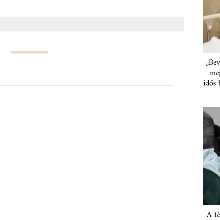
„Bev
meg
idős 
A fé