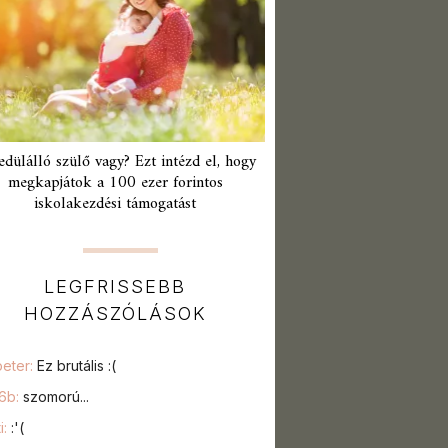
edülálló szülő vagy? Ezt intézd el, hogy
megkapjátok a 100 ezer forintos
iskolakezdési támogatást
LEGFRISSEBB
HOZZÁSZÓLÁSOK
peter:
Ez brutális :(
76b:
szomorú...
i:
:'(