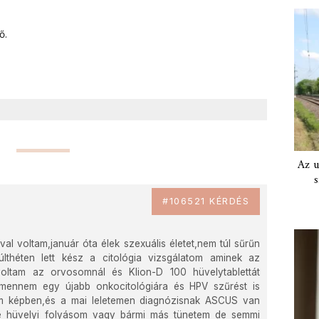
ő.
Az u
s
#106521 KÉRDÉS
al voltam,január óta élek szexuális életet,nem túl sűrűn
lthéten lett kész a citológia vizsgálatom aminek az
ltam az orvosomnál és Klion-D 100 hüvelytablettát
 mennem egy újabb onkocitológiára és HPV szűrést is
tam képben,és a mai leletemen diagnózisnak ASCUS van
e hüvelyi folyásom vagy bármi más tünetem de semmi