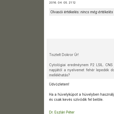
2016. 04. 05. 21:12
Olvasói értékelés:
nincs még értékelés
Tisztelt Dokror Úr!
Cytológiai eredméynem P2 LSIL. CNS kú
napjától a nyelvemet fehér lepedék do
mellékhatás?
Üdvözletem!
Ha a hüvelykúpot a hüvelyben használja
és csak kevés szívódik fel belőle.
Dr. Eszlári Péter