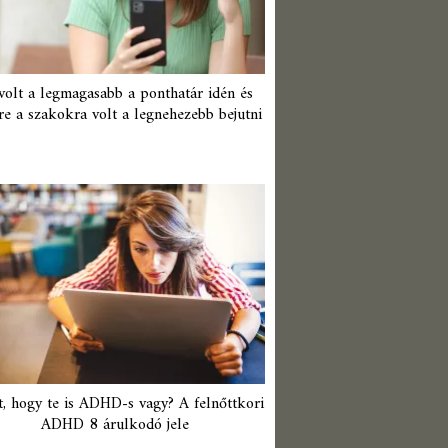
 volt a legmagasabb a ponthatár idén és
re a szakokra volt a legnehezebb bejutni
t, hogy te is ADHD-s vagy? A felnőttkori
ADHD 8 árulkodó jele