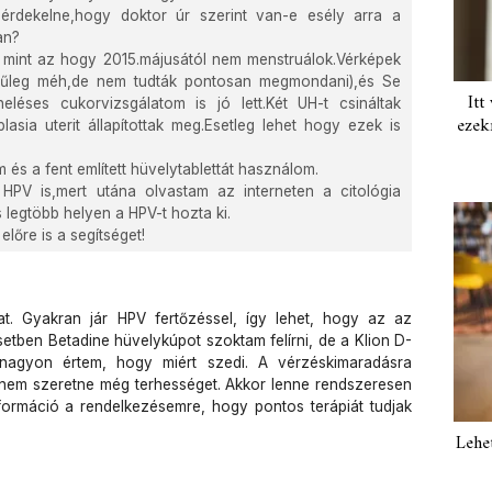
érdekelne,hogy doktor úr szerint van-e esély arra a
an?
int az hogy 2015.májusától nem menstruálok.Vérképek
ínűleg méh,de nem tudták pontosan megmondani),és Se
Itt
heléses cukorvizsgálatom is jó lett.Két UH-t csináltak
ezek
sia uterit állapítottak meg.Esetleg lehet hogy ezek is
m és a fent említett hüvelytablettát használom.
PV is,mert utána olvastam az interneten a citológia
legtöbb helyen a HPV-t hozta ki.
lőre is a segítséget!
. Gyakran jár HPV fertőzéssel, így lehet, hogy az az
etben Betadine hüvelykúpot szoktam felírni, de a Klion D-
 nagyon értem, hogy miért szedi. A vérzéskimaradásra
 nem szeretne még terhességet. Akkor lenne rendszeresen
formáció a rendelkezésemre, hogy pontos terápiát tudjak
Lehe