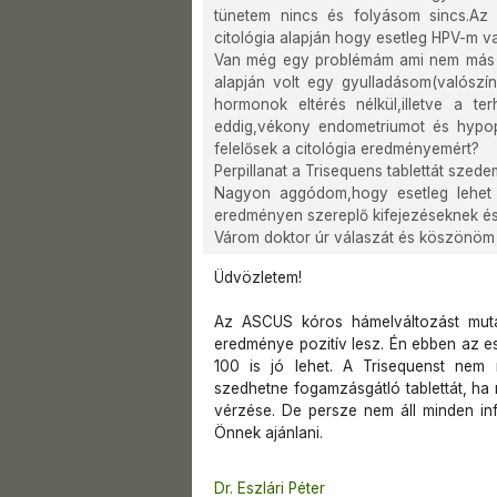
tünetem nincs és folyásom sincs.Az 
citológia alapján hogy esetleg HPV-m v
Van még egy problémám ami nem más m
alapján volt egy gyulladásom(valósz
hormonok eltérés nélkül,illetve a ter
eddig,vékony endometriumot és hypopla
felelősek a citológia eredményemért?
Perpillanat a Trisequens tablettát szede
Nagyon aggódom,hogy esetleg lehet H
eredményen szereplő kifejezéseknek és 
Várom doktor úr válaszát és köszönöm e
Üdvözletem!
Az ASCUS kóros hámelváltozást mutat
eredménye pozitív lesz. Én ebben az es
100 is jó lehet. A Trisequenst nem
szedhetne fogamzásgátló tablettát, ha
vérzése. De persze nem áll minden in
Önnek ajánlani.
Dr. Eszlári Péter