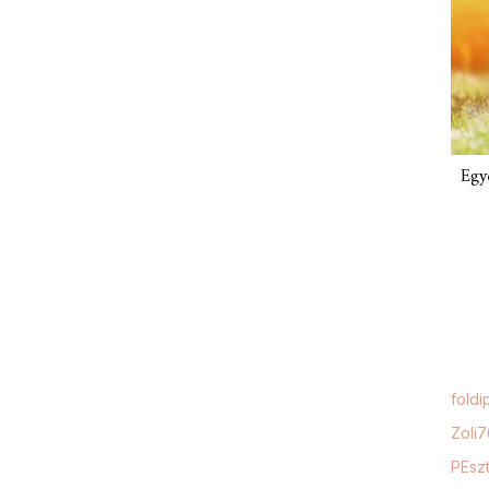
Egy
foldi
Zoli
PEszt