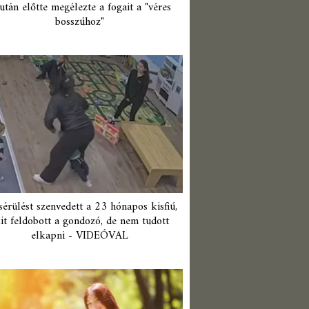
után előtte megélezte a fogait a "véres
bosszúhoz"
érülést szenvedett a 23 hónapos kisfiú,
it feldobott a gondozó, de nem tudott
elkapni - VIDEÓVAL