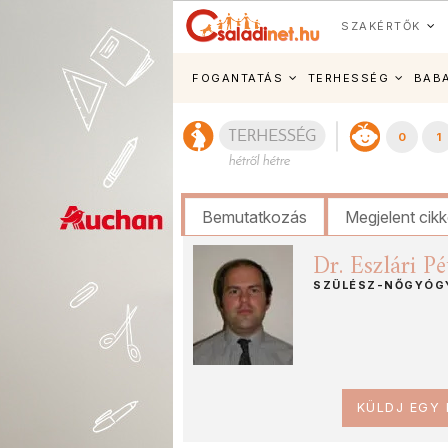
SZAKÉRTŐK
FOGANTATÁS
TERHESSÉG
BAB
0
1
Bemutatkozás
Megjelent cik
Dr. Eszlári Pé
SZÜLÉSZ-NŐGYÓG
KÜLDJ EGY