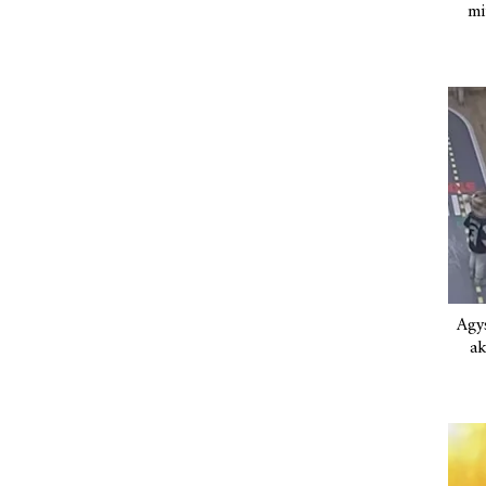
mi
Agys
ak