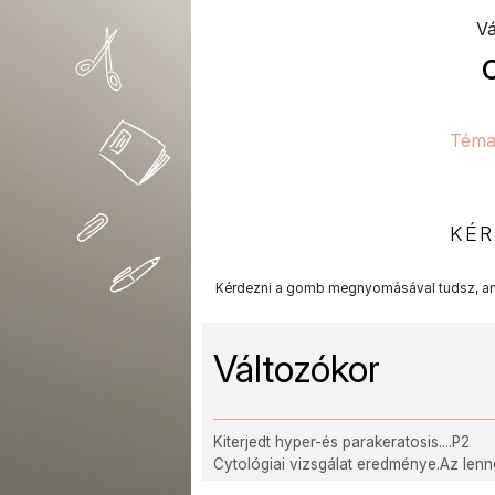
Vá
Téma
KÉR
Kérdezni a gomb megnyomásával tudsz, am
Változókor
Kiterjedt hyper-és parakeratosis....P2
Cytológiai vizsgálat eredménye.Az len