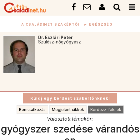
A CSALÁDINET SZAKÉRTŐI
►
EGÉSZSÉG
Dr. Eszlári Péter
Szülész-nőgyógyász
Bemutatkozás
Megjelent cikkek
Kérdezz-felelek
Választott témakör:
gyógyszer szedése várandós