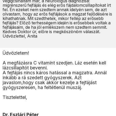
végigcsináltam már, a neurológus diagnózisa:
migrénszerű fejfájás és elég erős fájdalomcsillapítokat írt
fel. Én ezeket nem szedtem annak idelyén sem, de azt
olvastam, hogy az erős fejfájások a magzat fejlődésére is
kihathatnak. Mit szedthetek, mikor fellép az erősebb
fejfájás? Előző terhességem idején is erősebbek voltak a
fejfájásaim, de ha jól emlékszem nem szedtem semmit.
Kedves Doktor úr, előre is megköszönöm válaszát.
Üdvözlettel, Anita
Üdvözletem!
A megfázásra C vitamint szedjen. Láz esetén kell
lázcsillapítót bevenni.
A fejfájás nincs káros hatással a magzatra. Annál
inkább a rá szedett gyógyszerek. Azt
javaslom,hogy csak akkor kezelje a fejfájást
gyógyszeresen, ha feltétlenül muszáj.
Tisztelettel,
Dr. Eszlári Péter