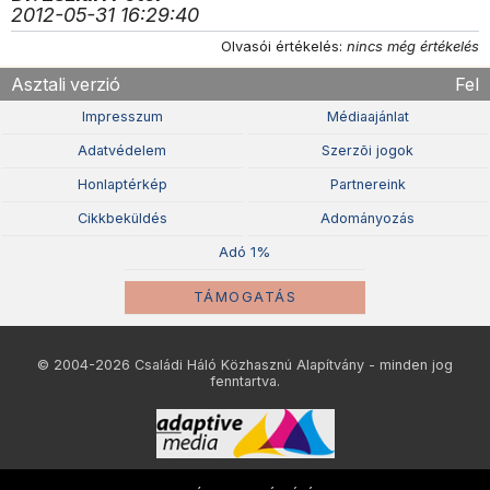
2012-05-31 16:29:40
Olvasói értékelés:
nincs még értékelés
Asztali verzió
Fel
Impresszum
Médiaajánlat
Adatvédelem
Szerzõi jogok
Honlaptérkép
Partnereink
Cikkbeküldés
Adományozás
Adó 1%
TÁMOGATÁS
© 2004-2026 Családi Háló Közhasznú Alapítvány - minden jog
fenntartva.