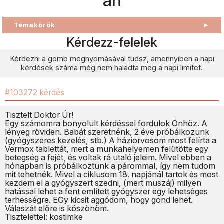
an
Témakörök
►
Kérdezz-felelek
Kérdezni a gomb megnyomásával tudsz, amennyiben a napi
kérdések száma még nem haladta meg a napi limitet.
#103272 kérdés
Tisztelt Doktor Úr!
Egy számomra bonyolult kérdéssel fordulok Önhöz. A
lényeg röviden. Babát szeretnénk, 2 éve próbálkozunk
(gyógyszeres kezelés, stb.) A háziorvosom most felírta a
Vermox tablettát, mert a munkahelyemen felütötte egy
betegség a fejét, és voltak rá utaló jeleim. Mivel ebben a
hónapban is próbálkoztunk a párommal, így nem tudom
mit tehetnék. Mivel a ciklusom 18. napjánál tartok és most
kezdem el a gyógyszert szedni, (mert muszáj) milyen
hatással lehet a fent említett gyógyszer egy lehetséges
terhességre. EGy kicsit aggódom, hogy gond lehet.
Válaszát előre is köszönöm.
Tisztelettel: kostimke