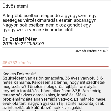
Üdvözletem!
A legtöbb esetben elegendő a gyógyszert egy
esetleges vérzéskimaradás esetén abbahagyni.
Nagyon sok esetben nem okoz gondot egy
gyógyszer a vérzéskimaradás előtt.
Dr. Eszlári Péter
2015-10-27 19:53:03
Olvasói értékelés:
5
/5
#64753 kérdés
Kedves Doktor úr!
Szükségem van az ön tanácsára. 36 éves vagyok, 5-6
hetes kismama. Kérdésem az lenne, hogy mit szedhetek
megfázásra? Tüneteim: elég erős fejfájás, orrfolyás,
enyhébb torokfájás, hőemelkedésem 37,5. Amit eddig
tettem: sósvízes gargalizálás, inhalálás. Másik
problémám: általában fejfájós vagyok. Ez már régi mese,
évek óta tart, nagyon gyakran fáj, szinte naponta, csak
az intenzitásuk különbőző, sok kivizsgálást