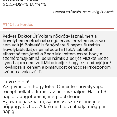
2025-09-18 01:14:18
Olvasói értékelés:
nincs még értékelés
#140155 kérdés
Kedves Doktor Úr!Voltam nőgyógyásznál,mert a
hüvelybemenetnél néha égő érzést éreztem,és a sex
sem volt jó.Bakteriális fertőzésre 6 napos fluimizin
hüvelytablettát,és pimafucort írt fel.A tablettát
elhasználtam,letelt a 6nap.Ma vettem észre,hogy a
szeméremajkamnál belül hámlik a bőr,és viszket.Előtte
ilyen bajom nem volt.Mit csináljak hogy ez rendbejöjjön?
Továbbra is kenjem a pimafucort kenőccsel?köszönöm
szépen a válaszát:T.
Üdvözletem!
Azt javaslom, hogy lehet Canesten hüvelykúpot
recept nélkül is kapni, azt is használjon. Ha tud 3
napos adagot venni, még jobb lenne.
Ha ez se használná, sajnos vissza kell mennie
nőgyógyászhoz. A krémet használhatja még pár
napig.