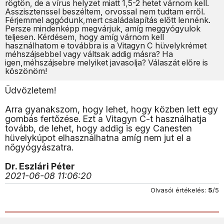
rögtön, de a vírus helyzet miatt 1,5-2 hetet várnom kell.
Asszisztenssel beszéltem, orvossal nem tudtam erről.
Férjemmel aggódunk,mert családalapítás előtt lennénk.
Persze mindenképp megvárjuk, amíg meggyógyulok
teljesen. Kérdésem, hogy amíg várnom kell
használhatom e továbbra is a Vitagyn C hüvelykrémet
méhszájsebbel vagy váltsak addig másra? Ha
igen,méhszájsebre melyiket javasolja? Válaszát előre is
köszönöm!
Üdvözletem!
Arra gyanakszom, hogy lehet, hogy közben lett egy
gombás fertőzése. Ezt a Vitagyn C-t használhatja
tovább, de lehet, hogy addig is egy Canesten
hüvelykúpot elhasználhatna amíg nem jut el a
nőgyógyászatra.
Dr. Eszlári Péter
2021-06-08 11:06:20
Olvasói értékelés:
5
/5