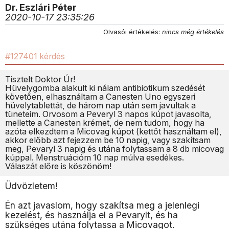
Dr. Eszlári Péter
2020-10-17 23:35:26
Olvasói értékelés:
nincs még értékelés
#127401 kérdés
Tisztelt Doktor Úr!
Hüvelygomba alakult ki nálam antibiotikum szedését
követően, elhasználtam a Canesten Uno egyszeri
hüvelytablettát, de három nap után sem javultak a
tüneteim. Orvosom a Peveryl 3 napos kúpot javasolta,
mellette a Canesten krémet, de nem tudom, hogy ha
azóta elkezdtem a Micovag kúpot (kettőt használtam el),
akkor előbb azt fejezzem be 10 napig, vagy szakítsam
meg, Pevaryl 3 napig és utána folytassam a 8 db micovag
kúppal. Menstruációm 10 nap múlva esedékes.
Válaszát előre is köszönöm!
Üdvözletem!
Én azt javaslom, hogy szakítsa meg a jelenlegi
kezelést, és használja el a Pevarylt, és ha
szükséges utána folytassa a Micovagot.