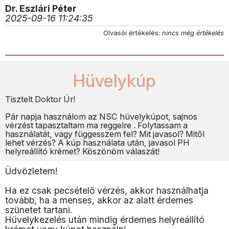
Dr. Eszlári Péter
2025-09-16 11:24:35
Olvasói értékelés:
nincs még értékelés
Hüvelykúp
Tisztelt Doktor Úr!
Pár napja használom az NSC hüvelykúpot, sajnos
vérzést tapasztaltam ma reggelre . Folytassam a
használatát, vagy függesszem fel? Mit javasol? Mitől
lehet vérzés? A kúp használata után, javasol PH
helyreállító krémet? Köszönöm válaszát!
Üdvözletem!
Ha ez csak pecsételő vérzés, akkor használhatja
tovább, ha a menses, akkor az alatt érdemes
szünetet tartani.
Hüvelykezelés után mindig érdemes helyreállító