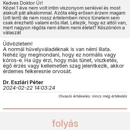
Kedves Doktor Úr!
Közel 1 éve nem volt intim viszonyom senkivel és most
alakult pát alkalommal. Azóta elég erősen érzem magam
(ott lent) de nem rossz értelemben nincs tünetem sem
csak érezhető valami erős illat. Létezik, hogy ez attól van,
mert nagyon régóta nem éltem nemi életet? Köszönöm a
válaszát
Üdvözletem!
A normál hüvelyváladéknak is van némi illata.
Nehéz így megmondani, hogy ez normális vagy
kóros-e. Ha úgy érzi, hogy más tünet, viszketés,
égő érzés vagy kellemetlen szag jelentkezik, akkor
érdemes felkeresnie orvosát.
Dr. Eszlári Péter
2024-02-22 14:03:24
Olvasói értékelés:
nincs még értékelés
folyás