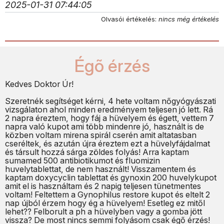
2025-01-31 07:44:05
Olvasói értékelés:
nincs még értékelés
Égõ érzés
Kedves Doktor Úr!
Szeretnék segítséget kérni, 4 hete voltam nőgyógyászati
vizsgálaton ahol minden eredményem teljesen jó lett. Rá
2 napra éreztem, hogy fáj a hüvelyem és égett, vettem 7
napra való kupot ami több mindenre jó, használt is de
közben voltam mirena spirál cserén amit altatasban
cseréltek, és azután újra éreztem ezt a hüvelyfájdalmat
és társult hozzá sárga zöldes folyás! Arra kaptam
sumamed 500 antibiotikumot és fluomizin
huvelytablettat, de nem használt! Visszamentem és
kaptam doxycyclin tablettat és gynoxin 200 huvelykupot
amit el is használtam és 2 napig teljesen tünetmentes
voltam! Feltettem a Gynophilus restore kupot és eltelt 2
nap újból érzem hogy ég a hüvelyem! Esetleg ez mitől
lehet?? Felborult a ph a hüvelyben vagy a gomba jött
vissza? De most nincs semmi folyásom csak égő érzés!