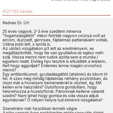
#127785 kérdés
Kedves Dr. Úr!
25 éves vagyok. 2-3 éve szedtem minerva
"fogamzásgátlót" mikor felírták nagyon csúnya volt az
arcom, duzzadt, gennyes, fájdalmas pattanásaim voltak.
Utána jobb lett, s azóta is.
Az utolsó vizsgálaton p3 lett az eredményem, es
megállapították, hogy be van gyulladva az egész méh
száj. Vissza menni nem tudok azóta sem a munka /
egyetem miatt. Elvileg hpv tesztre is elküldték a leletem..
Kell hogy aggodjak? Érdemes lenne magán orvoshoz
menni?
Egy antibiotikumot, gyulladásgátlót (afalmin) és kliont írt
fel. A szex még mindig fájdalmas néhány pozícióban, és
most már a hüvelyem bemeneténél is viszket, ég. Mit
kellen erre használni? Gyloflorra gondoltam, hogy
helyrehozza a huvelyflorat. Páromnak kellene valamit
szedni? Nem lehet hogy gomba és oda vissza adjuk
egymásnak? Ő milyen helyre tud elmenni vizsgálatra?
Szeretném már ha jobban lennék végre.
Azóta vannak ilyen problémáim mióta szexuális életet