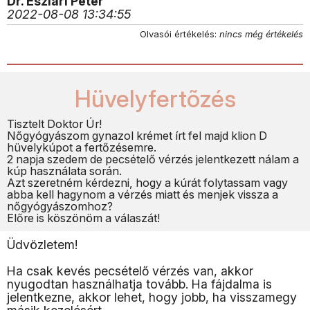
Dr. Eszlári Péter
2022-08-08 13:34:55
Olvasói értékelés:
nincs még értékelés
Hüvelyfertõzés
Tisztelt Doktor Úr!
Nőgyógyászom gynazol krémet írt fel majd klion D
hüvelykúpot a fertőzésemre.
2 napja szedem de pecsételő vérzés jelentkezett nálam a
kúp használata során.
Azt szeretném kérdezni, hogy a kúrát folytassam vagy
abba kell hagynom a vérzés miatt és menjek vissza a
nőgyógyászomhoz?
Előre is köszönöm a válaszát!
Üdvözletem!
Ha csak kevés pecsételő vérzés van, akkor
nyugodtan használhatja tovább. Ha fájdalma is
jelentkezne, akkor lehet, hogy jobb, ha visszamegy