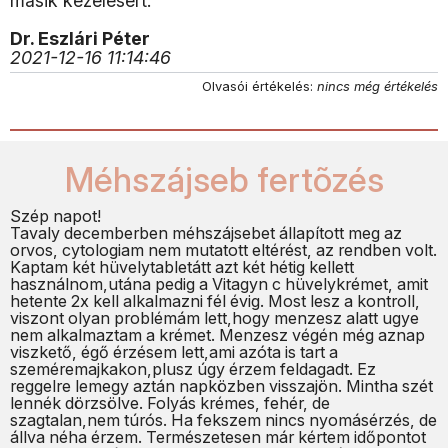
másik kezelésért.
Dr. Eszlári Péter
2021-12-16 11:14:46
Olvasói értékelés:
nincs még értékelés
Méhszájseb fertõzés
Szép napot!
Tavaly decemberben méhszájsebet állapított meg az
orvos, cytologiam nem mutatott eltérést, az rendben volt.
Kaptam két hüvelytabletátt azt két hétig kellett
használnom,utána pedig a Vitagyn c hüvelykrémet, amit
hetente 2x kell alkalmazni fél évig. Most lesz a kontroll,
viszont olyan problémám lett,hogy menzesz alatt ugye
nem alkalmaztam a krémet. Menzesz végén még aznap
viszkető, égő érzésem lett,ami azóta is tart a
szeméremajkakon,plusz úgy érzem feldagadt. Ez
reggelre lemegy aztán napközben visszajön. Mintha szét
lennék dörzsölve. Folyás krémes, fehér, de
szagtalan,nem túrós. Ha fekszem nincs nyomásérzés, de
állva néha érzem. Természetesen már kértem időpontot