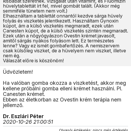
kisbabát szeretnék. Vizsgálat után vitamint, és Fluomizin
hüvelytablettát írt fel, mivel gombát talált. (Akkor még
semmiféle tünetem nem volt.)
Elhasználtam a tablettát onnantól kezdve sárga hüvely
folyás és viszketés jelentkezett. Használtam Gynoxin
kúpot, ám a külső viszketés megmaradt, ezek után
Canesten kúpot, de a külső viszketés szintén megmaradt.
Ezek után a nőgyógyászon Ovestin krémet javasolt,
amitől sárgás nyákos folyásom lett. Ez természetes
lenne? Vagy ez ismét gombafertőzés. A nemiszervem
csak külsőleg viszket, de a hüvelyem nem viszket, illetve
nem ég.
Válaszát előre is köszönöm!
Üdvözletem!
Ha valóban gomba okozza a viszketést, akkor meg
kellene próbálni gomba elleni krémet használni. Pl.
Canesten krémet.
Ebben az életkorban az Ovestin krém terápia nem
jellemző.
Dr. Eszlári Péter
2020-10-26 21:00:51
Olvasói értékelés:
nincs még értékelés