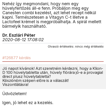
Nehéz így megmondani, hogy nem egy
hüvelyfertőzés áll-e fenn. Próbáljon meg egy
Canesten combi kezelést, azt lehet recept nélkül
kapni. Természetesen a Vitagyn C-t illetve a
Lactofeel krémet is megpróbálhatja. A spirál mellett
bármelyik használható.
Dr. Eszlári Péter
2020-08-12 17:08:02
Olvasói értékelés:
nincs még értékelés
#126877 kérdés
Jó napot kívánok! Azt szeretném kérdezni, hogy a Klion-
D 100 hüvelytabletta után, hüvely flórára jó-e a provagial
direct plusz hüvelytabletta?
Köszönöm szépen előre is a válaszát!
Viszontlátásra!
Üdvözletem!
Igen, jó lehet ez a kezelés.