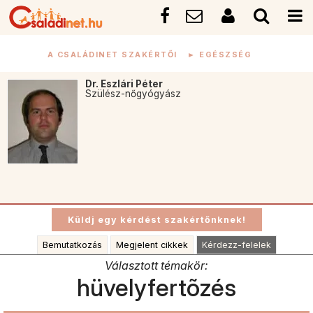
A CSALÁDINET SZAKÉRTŐI
►
EGÉSZSÉG
Dr. Eszlári Péter
Szülész-nőgyógyász
Bemutatkozás
Megjelent cikkek
Kérdezz-felelek
Választott témakör:
hüvelyfertõzés