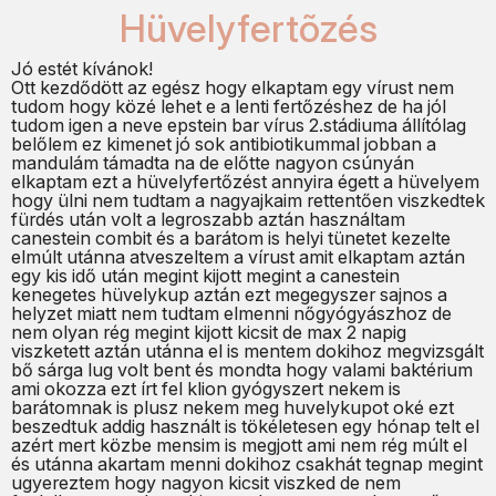
Hüvelyfertõzés
Jó estét kívánok!
Ott kezdődött az egész hogy elkaptam egy vírust nem
tudom hogy közé lehet e a lenti fertőzéshez de ha jól
tudom igen a neve epstein bar vírus 2.stádiuma állítólag
belőlem ez kimenet jó sok antibiotikummal jobban a
mandulám támadta na de előtte nagyon csúnyán
elkaptam ezt a hüvelyfertőzést annyira égett a hüvelyem
hogy ülni nem tudtam a nagyajkaim rettentően viszkedtek
fürdés után volt a legroszabb aztán használtam
canestein combit és a barátom is helyi tünetet kezelte
elmúlt utánna atveszeltem a vírust amit elkaptam aztán
egy kis idő után megint kijott megint a canestein
kenegetes hüvelykup aztán ezt megegyszer sajnos a
helyzet miatt nem tudtam elmenni nőgyógyászhoz de
nem olyan rég megint kijott kicsit de max 2 napig
viszketett aztán utánna el is mentem dokihoz megvizsgált
bő sárga lug volt bent és mondta hogy valami baktérium
ami okozza ezt írt fel klion gyógyszert nekem is
barátomnak is plusz nekem meg huvelykupot oké ezt
beszedtuk addig használt is tökéletesen egy hónap telt el
azért mert közbe mensim is megjott ami nem rég múlt el
és utánna akartam menni dokihoz csakhát tegnap megint
ugyereztem hogy nagyon kicsit viszked de nem