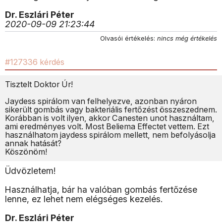
Dr. Eszlári Péter
2020-09-09 21:23:44
Olvasói értékelés:
nincs még értékelés
#127336 kérdés
Tisztelt Doktor Úr!
Jaydess spirálom van felhelyezve, azonban nyáron
sikerült gombás vagy bakteriális fertőzést összeszednem.
Korábban is volt ilyen, akkor Canesten unot használtam,
ami eredményes volt. Most Beliema Effectet vettem. Ezt
használhatom jaydess spirálom mellett, nem befolyásolja
annak hatását?
Köszönöm!
Üdvözletem!
Használhatja, bár ha valóban gombás fertőzése
lenne, ez lehet nem elégséges kezelés.
Dr. Eszlári Péter