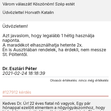
Várom válaszát! Köszönöm! Szép estét
Üdvözlettel Horvath Katalin
Üdvözletem!
Azt javaslom, hogy legalább 1 hétig használja
naponta.
A maradékot elhasználhatja hetente 2x.
Én is Ausztriában rendelek, ha érdekli, nem messze
St. Pöltentől.
Dr. Eszlári Péter
2021-02-24 18:18:39
Olvasói értékelés:
nincs még értékelés
#127912 kérdés
Kedves Dr. Úr! 22 éves fiatal nő vagyok. Egy pár
hónappal ezelőtt elmentem a nőgyógyászomhoz, hogy