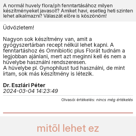
A normál huvely flora/ph fenntartásához milyen
készítményeket javasol!? Amiket havi, esetleg heti szinten
lehet alkalmazni? Válaszát előre is köszönöm!
Üdvözletem!
Nagyon sok készítmény van, amit a
gyógyszertárban recept nélkül lehet kapni. A
fenntartáshoz és Omnibiotic plus Florát tudnám a
legjobban ajánlani, mert azt meginni kell és nem a
hüvelybe használni rendszeresen.
A hüvelybe pl. Gynophilust tud használni, de mint
írtam, sok más készítmény is létezik.
Dr. Eszlári Péter
2024-03-04 14:23:49
Olvasói értékelés:
nincs még értékelés
mitõl lehet ez