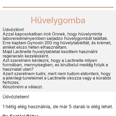
Hüvelygomba
Üdvözlöm!
Azzal kapcsokatban írok Önnek, hogy hüvelyminta
laboreredményemben sarjadzo hüvelygombát találtak.
Erre kaptam Gynoxin 200 mg hüvelytablettát, és krémet,
amiket elozo héten elhasználtam.
Majd Lactinelle huvelytabletat kezdtem használni
regeneralo kezelésként.
Azt szeretném kérdezni, hogy a Lactinelle milyen
formában, mennyisegben, es kirulbelul meddig folyik a
hasznalat utan?
Azert szeretnem tudni, mert nem tudom eldonteni, hogy
a jelenlegi tuneteimet a Lactinelle okozza vagy a korabbi
fertozes.
Köszönöm a választ.
Üdvözletem!
1 hétig elég használnia, de már 5 darab is elég lehet.