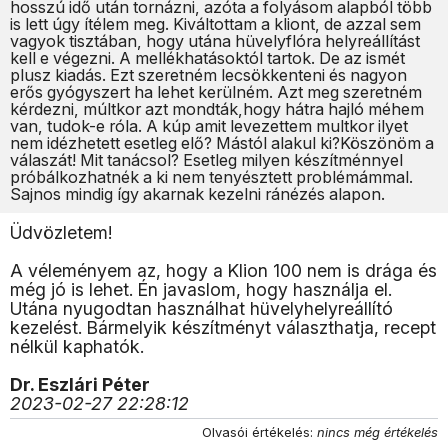
hosszú idő után tornázni, azóta a folyásom alapból több
is lett úgy ítélem meg. Kiváltottam a kliont, de azzal sem
vagyok tisztában, hogy utána hüvelyflóra helyreállítást
kell e végezni. A mellékhatásoktól tartok. De az ismét
plusz kiadás. Ezt szeretném lecsökkenteni és nagyon
erős gyógyszert ha lehet kerülném. Azt meg szeretném
kérdezni, múltkor azt mondták,hogy hátra hajló méhem
van, tudok-e róla. A kúp amit levezettem multkor ilyet
nem idézhetett esetleg elő? Mástól alakul ki?Köszönöm a
válaszát! Mit tanácsol? Esetleg milyen készítménnyel
próbálkozhatnék a ki nem tenyésztett problémámmal.
Sajnos mindig így akarnak kezelni ránézés alapon.
Üdvözletem!
A véleményem az, hogy a Klion 100 nem is drága és
még jó is lehet. Én javaslom, hogy használja el.
Utána nyugodtan használhat hüvelyhelyreállító
kezelést. Bármelyik készítményt választhatja, recept
nélkül kaphatók.
Dr. Eszlári Péter
2023-02-27 22:28:12
Olvasói értékelés:
nincs még értékelés