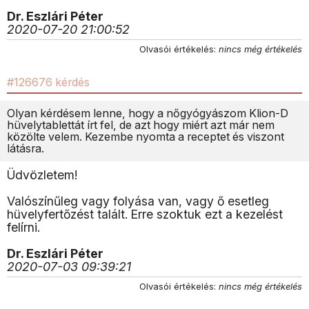
Dr. Eszlári Péter
2020-07-20 21:00:52
Olvasói értékelés:
nincs még értékelés
#126676 kérdés
Olyan kérdésem lenne, hogy a nőgyógyászom Klion-D
hüvelytablettát írt fel, de azt hogy miért azt már nem
közölte velem. Kezembe nyomta a receptet és viszont
látásra.
Üdvözletem!
Valószínűleg vagy folyása van, vagy ő esetleg
hüvelyfertőzést talált. Erre szoktuk ezt a kezelést
felírni.
Dr. Eszlári Péter
2020-07-03 09:39:21
Olvasói értékelés:
nincs még értékelés