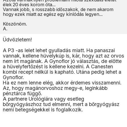
élek 20 éves korom óta...
Vannak jobb, s rosszabb időszakok, de nem akarom
hogy ezek miatt az egész egy kínlódás legyen...
Köszönöm.
A.
Üdvözletem!
A P3 -as lelet lehet gyulladás miatt. Ha panaszai
vannak, kellene hüvelykúp is, kár, hogy azt az orvos
nem írt magának. A Gynoflor jó választás, de előtte
a hüvelyfertőzést is kellene kezelni. A Canesten
kombi recept nélkül is kapható. Utána pedig lehet a
Gynoflor.
Ha ez nem lenne elég, akkor érdemes visszamenni.
Az, hogy magánorvoshoz megy-e, leginkább
pénztárca függő.
A partnere Urológiára vagy esetleg
bőrgyógyászhoz tud elmenni, mert a bőrgyógyász
nemi betegségekkel is foglalkozik.