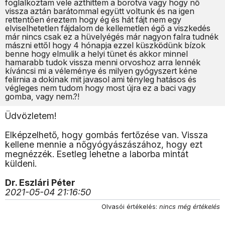
foglalkoztam vele azthittem a borotva vagy hogy nő
vissza aztán barátommal együtt voltunk és na igen
rettentően éreztem hogy ég és hát fájt nem egy
elviselhetetlen fájdalom de kellemetlen égő a viszkedés
már nincs csak ez a hüvelyégés már nagyon falra tudnék
mászni ettől hogy 4 hónapja ezzel küszködünk bízok
benne hogy elmulik a helyi tünet és akkor minnel
hamarabb tudok vissza menni orvoshoz arra lennék
kíváncsi mi a véleménye és milyen gyógyszert kéne
felirnia a dokinak mit javasol ami tényleg hatásos és
végleges nem tudom hogy most újra ez a baci vagy
gomba, vagy nem.?!
Üdvözletem!
Elképzelhető, hogy gombás fertőzése van. Vissza
kellene mennie a nőgyógyászászához, hogy ezt
megnézzék. Esetleg lehetne a laborba mintát
küldeni.
Dr. Eszlári Péter
2021-05-04 21:16:50
Olvasói értékelés:
nincs még értékelés