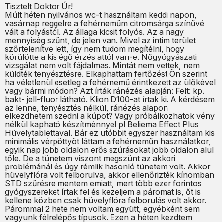
Tisztelt Doktor Úr!
Múlt héten nyilvános wc-t használtam keddi napon,
vasárnap reggelre a fehérneműm citromsárga színűvé
vált a folyástól. Az állaga kicsit folyós. Az a nagy
mennyiség szűnt, de jelen van. Mivel az intim terület
szőrtelenítve lett, így nem tudom megítélni, hogy
körülötte a kis égő érzés attól van-e. Nőgyógyászati
vizsgálat nem volt fájdalmas. Mintát nem vettek, nem
küldték tenyésztésre. Elkaphattam fertőzést Ön szerint
ha véletlenül esetleg a fehérnemű érintkezett az ülőkével
vagy bármi módon? Azt írták ránézés alapján: Felt: kp.
bakt- jell-fluor látható. Klion D100-at írtak ki. A kérdésem
az lenne, tenyésztés nélkül, ránézés alapon
elkezdhetem szedni a kúpot? Vagy próbálkozhatok vény
nélkül kapható készítménnyel pl Beliema Effect Plus
Hüvelytablettaval. Bár ez utóbbit egyszer használtam kis
minimális vérpöttyöt láttam a fehérneműn használatkor,
egyik nap jobb oldalon erős szúrásokat jobb oldalon alul
tőle. De a tünetem viszont megszünt az akkori
problémánál és úgy rémlik hasonló tünetem volt. Akkor
hüvelyflóra volt felborulva, akkor ellenőrizték kínomban
STD szűrésre mentem emiatt, mert több ezer forintos
gyógyszereket írtak fel és kezeljem a páromat is, őt is
kellene közben csak hüvelyflóra felborulás volt akkor.
Párommal 2 hete nem voltam együtt, egyébként sem
vagyunk félrelépős típusok. Ezen a héten kezdtem