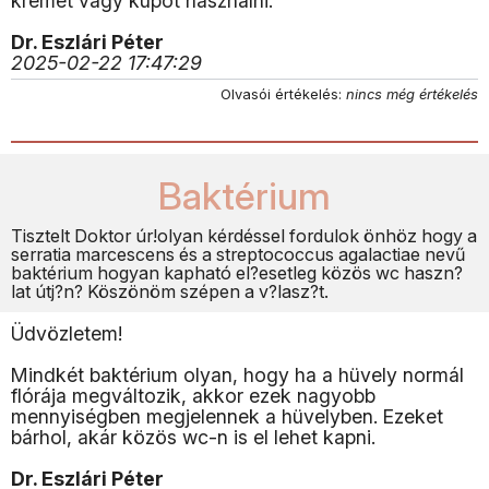
krémet vagy kúpot használni.
Dr. Eszlári Péter
2025-02-22 17:47:29
Olvasói értékelés:
nincs még értékelés
Baktérium
Tisztelt Doktor úr!olyan kérdéssel fordulok önhöz hogy a
serratia marcescens és a streptococcus agalactiae nevű
baktérium hogyan kapható el?esetleg közös wc haszn?
lat útj?n? Köszönöm szépen a v?lasz?t.
Üdvözletem!
Mindkét baktérium olyan, hogy ha a hüvely normál
flórája megváltozik, akkor ezek nagyobb
mennyiségben megjelennek a hüvelyben. Ezeket
bárhol, akár közös wc-n is el lehet kapni.
Dr. Eszlári Péter