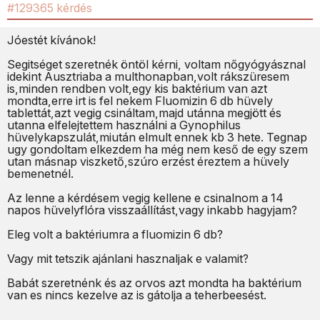
#129365 kérdés
Jóestét kívánok!
Segitséget szeretnék öntöl kérni, voltam nőgyógyásznal
idekint Ausztriaba a multhonapban,volt rákszüresem
is,minden rendben volt,egy kis baktérium van azt
mondta,erre irt is fel nekem Fluomizin 6 db hüvely
tablettát,azt vegig csináltam,majd utánna megjött és
utanna elfelejtettem használni a Gynophilus
hüvelykapszulát,miután elmult ennek kb 3 hete. Tegnap
ugy gondoltam elkezdem ha még nem keső de egy szem
utan másnap viszkető,szúro erzést éreztem a hüvely
bemenetnél.
Az lenne a kérdésem vegig kellene e csinalnom a 14
napos hüvelyflóra visszaállítást,vagy inkabb hagyjam?
Eleg volt a baktériumra a fluomizin 6 db?
Vagy mit tetszik ajánlani hasznaljak e valamit?
Babát szeretnénk és az orvos azt mondta ha baktérium
van es nincs kezelve az is gátolja a teherbeesést.