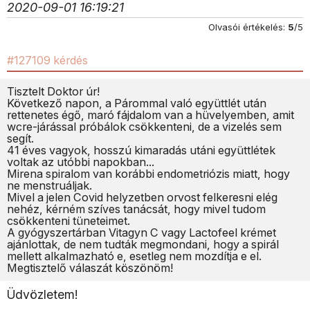
2020-09-01 16:19:21
Olvasói értékelés:
5
/5
#127109 kérdés
Tisztelt Doktor úr!
Következő napon, a Párommal való együttlét után
rettenetes égő, maró fájdalom van a hüvelyemben, amit
wcre-járással próbálok csökkenteni, de a vizelés sem
segít.
41 éves vagyok, hosszú kimaradás utáni együttlétek
voltak az utóbbi napokban...
Mirena spiralom van korábbi endometriózis miatt, hogy
ne menstruáljak.
Mivel a jelen Covid helyzetben orvost felkeresni elég
nehéz, kérném szíves tanácsát, hogy mivel tudom
csökkenteni tüneteimet.
A gyógyszertárban Vitagyn C vagy Lactofeel krémet
ajánlottak, de nem tudták megmondani, hogy a spirál
mellett alkalmazható e, esetleg nem mozdítja e el.
Megtisztelő válaszát köszönöm!
Üdvözletem!