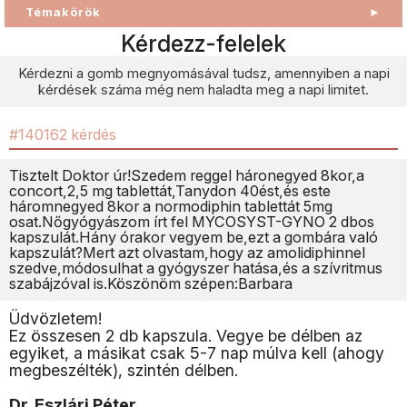
Témakörök
►
Kérdezz-felelek
Kérdezni a gomb megnyomásával tudsz, amennyiben a napi
kérdések száma még nem haladta meg a napi limitet.
#140162 kérdés
Tisztelt Doktor úr!Szedem reggel háronegyed 8kor,a
concort,2,5 mg tablettát,Tanydon 40ést,és este
háromnegyed 8kor a normodiphin tablettát 5mg
osat.Nőgyógyászom írt fel MYCOSYST-GYNO 2 dbos
kapszulát.Hány órakor vegyem be,ezt a gombára való
kapszulát?Mert azt olvastam,hogy az amolidiphinnel
szedve,módosulhat a gyógyszer hatása,és a szívritmus
szabájzóval is.Köszönöm szépen:Barbara
Üdvözletem!
Ez összesen 2 db kapszula. Vegye be délben az
egyiket, a másikat csak 5-7 nap múlva kell (ahogy
megbeszélték), szintén délben.
Dr. Eszlári Péter