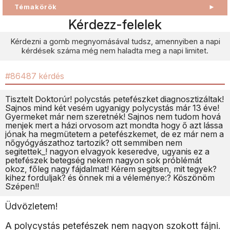
Témakörök
►
Kérdezz-felelek
Kérdezni a gomb megnyomásával tudsz, amennyiben a napi
kérdések száma még nem haladta meg a napi limitet.
#86487 kérdés
Tisztelt Doktorúr! polycstás petefészket diagnosztizáltak!
Sajnos mind két vesém ugyanigy polycystás már 13 éve!
Gyermeket már nem szeretnék! Sajnos nem tudom hová
menjek mert a házi orvosom azt mondta hogy ő azt lássa
jónak ha megmütetem a petefészkemet, de ez már nem a
nőgyógyászathoz tartozik? ott semmiben nem
segitettek_! nagyon elvagyok keseredve, ugyanis ez a
petefészek betegség nekem nagyon sok próblémát
okoz, főleg nagy fájdalmat! Kérem segitsen, mit tegyek?
kihez forduljak? és önnek mi a véleménye:? Köszönöm
Szépen!!
Üdvözletem!
A polycystás petefészek nem nagyon szokott fájni.