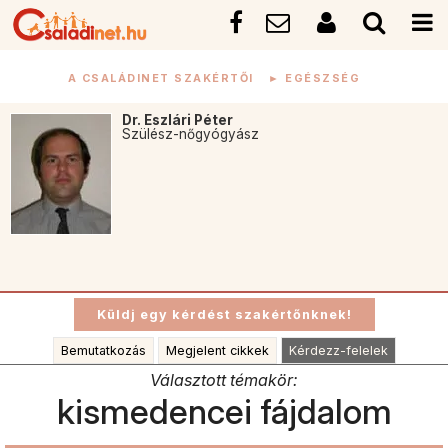
A CSALÁDINET SZAKÉRTŐI
►
EGÉSZSÉG
Dr. Eszlári Péter
Szülész-nőgyógyász
Bemutatkozás
Megjelent cikkek
Kérdezz-felelek
Választott témakör:
kismedencei fájdalom