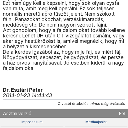
Ezt nem úgy kell elképzelni, hogy sok olyan cysta
van rajta, amit meg kell operálni. Ez sok teljesen
normális méretű apró tüszőt jelent. Nem szokott
fájni. Panazokat okozhat, vérzéskimaradás,
meddőség stb. De nem nagyon szokott fájni.
Azt gondolom, hogy a fájdalom okát tovább kellene
keresni. Lehet UH után CT vizsgálatot csinálni, vagy
akár egy hastükrözést is, amivel megnézik, hogy mi
a helyzet a kismedencében.
De a kérdés igazából az, hogy mije fáj, és miért fáj.
Nőgyógyászat, sebészet, belgyógyászat, és persze
a háziorvos irányításával. Jó esetben kiderül a nagy
fájdalom oka.
Dr. Eszlári Péter
2014-01-23 14:44:43
Olvasói értékelés:
nincs még értékelés
Asztali verzió
Fel
Impresszum
Médiaajánlat