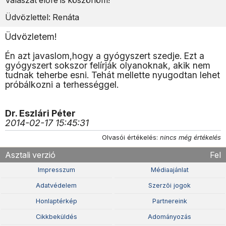
Válaszát előre is köszönöm!
Üdvözlettel: Renáta
Üdvözletem!
Én azt javaslom,hogy a gyógyszert szedje. Ezt a
gyógyszert sokszor felírják olyanoknak, akik nem
tudnak teherbe esni. Tehát mellette nyugodtan lehet
próbálkozni a terhességgel.
Dr. Eszlári Péter
2014-02-17 15:45:31
Olvasói értékelés:
nincs még értékelés
Asztali verzió
Fel
Impresszum
Médiaajánlat
Adatvédelem
Szerzõi jogok
Honlaptérkép
Partnereink
Cikkbeküldés
Adományozás