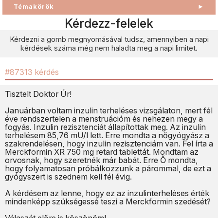
Témakörök
►
Kérdezz-felelek
Kérdezni a gomb megnyomásával tudsz, amennyiben a napi
kérdések száma még nem haladta meg a napi limitet.
#87313 kérdés
Tisztelt Doktor Úr!
Januárban voltam inzulin terheléses vizsgálaton, mert fél
éve rendszertelen a menstruációm és nehezen megy a
fogyás. Inzulin rezisztenciát állapítottak meg. Az inzulin
terhelésem 85,76 mU/l lett. Erre mondta a nőgyógyász a
szakrendelésen, hogy inzulin rezisztenciám van. Fel írta a
Merckformin XR 750 mg retard tablettát. Mondtam az
orvosnak, hogy szeretnék már babát. Erre Ő mondta,
hogy folyamatosan próbálkozzunk a párommal, de ezt a
gyógyszert is szednem kell fél évig.
A kérdésem az lenne, hogy ez az inzulinterheléses érték
mindenképp szükségessé teszi a Merckformin szedését?