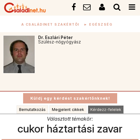
A CSALÁDINET SZAKÉRTŐI
►
EGÉSZSÉG
Dr. Eszlári Péter
Szülész-nőgyógyász
Bemutatkozás
Megjelent cikkek
Kérdezz-felelek
Választott témakör:
cukor háztartási zavar