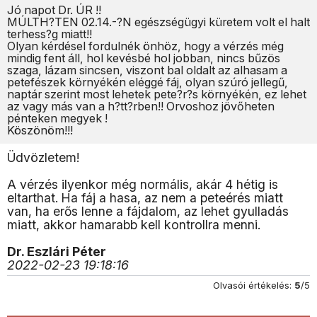
Jó napot Dr. ÚR !!
MÚLTH?TEN 02.14.-?N egészségügyi küretem volt el halt
terhess?g miatt!!
Olyan kérdésel fordulnék önhöz, hogy a vérzés még
mindig fent áll, hol kevésbé hol jobban, nincs bűzös
szaga, lázam sincsen, viszont bal oldalt az alhasam a
petefészek környékén eléggé fáj, olyan szúró jellegű,
naptár szerint most lehetek pete?r?s környékén, ez lehet
az vagy más van a h?tt?rben!! Orvoshoz jövőheten
pénteken megyek !
Köszönöm!!!
Üdvözletem!
A vérzés ilyenkor még normális, akár 4 hétig is
eltarthat. Ha fáj a hasa, az nem a peteérés miatt
van, ha erős lenne a fájdalom, az lehet gyulladás
miatt, akkor hamarabb kell kontrollra menni.
Dr. Eszlári Péter
2022-02-23 19:18:16
Olvasói értékelés:
5
/5