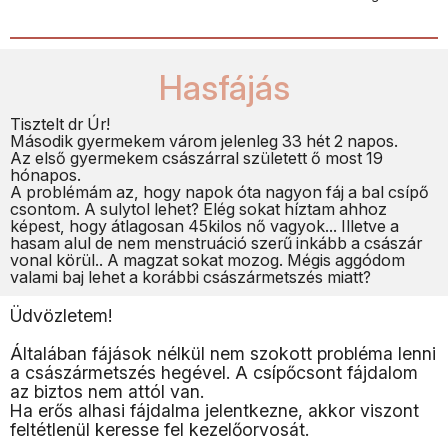
Hasfájás
Tisztelt dr Úr!
Második gyermekem várom jelenleg 33 hét 2 napos.
Az első gyermekem császárral született ő most 19
hónapos.
A problémám az, hogy napok óta nagyon fáj a bal csípő
csontom. A sulytol lehet? Elég sokat híztam ahhoz
képest, hogy átlagosan 45kilos nő vagyok... Illetve a
hasam alul de nem menstruáció szerű inkább a császár
vonal körül.. A magzat sokat mozog. Mégis aggódom
valami baj lehet a korábbi császármetszés miatt?
Üdvözletem!
Általában fájások nélkül nem szokott probléma lenni
a császármetszés hegével. A csípőcsont fájdalom
az biztos nem attól van.
Ha erős alhasi fájdalma jelentkezne, akkor viszont
feltétlenül keresse fel kezelőorvosát.