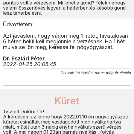
pontos volt a vérzésem. Mi lehet a gond? Félek nehogy
valami összenövés legyen a háttérben,és később gond
lesz teherbe esni.
Üdvözletem!
Azt javaslom, hogy várjon még 1 hetet, hivatalosan
6 héten belül kell megjönnie a vérzésnek. Ha 1 hét
múlva se jön meg, keresse fel nőgyógyászát.
Dr. Eszlári Péter
2022-01-25 20:05:45
Olvasói értékelés:
nincs még értékelés
Küret
Tisztelt Doktor Úr!
A kérdésem az lenne hogy 2022.01.10 én nőgyógyászati
küretet csinálták meg vasdagodott méh nyálkahártya
miatt, műtét után 3 napig enyhe nyálkás szerű vérzés
volt. A mai napon 01.23an barnás nyálkás , folyás