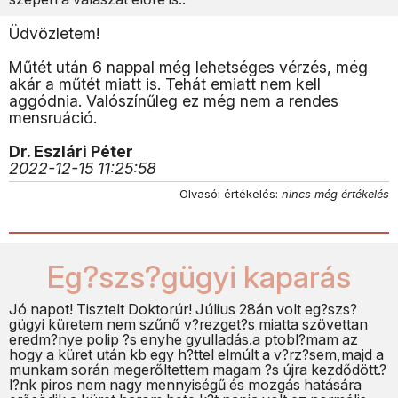
Üdvözletem!
Műtét után 6 nappal még lehetséges vérzés, még
akár a műtét miatt is. Tehát emiatt nem kell
aggódnia. Valószínűleg ez még nem a rendes
mensruáció.
Dr. Eszlári Péter
2022-12-15 11:25:58
Olvasói értékelés:
nincs még értékelés
Eg?szs?gügyi kaparás
Jó napot! Tisztelt Doktorúr! Július 28án volt eg?szs?
gügyi küretem nem szűnő v?rezget?s miatta szövettan
eredm?nye polip ?s enyhe gyulladás.a ptobl?mam az
hogy a küret után kb egy h?ttel elmúlt a v?rz?sem,majd a
munkam során megerőltettem magam ?s újra kezdődött.?
l?nk piros nem nagy mennyiségű és mozgás hatására