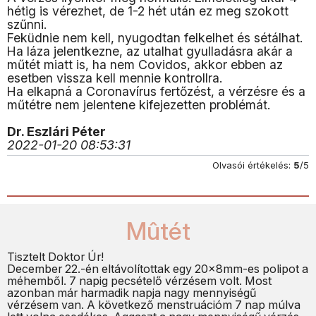
hétig is vérezhet, de 1-2 hét után ez meg szokott
szűnni.
Feküdnie nem kell, nyugodtan felkelhet és sétálhat.
Ha láza jelentkezne, az utalhat gyulladásra akár a
műtét miatt is, ha nem Covidos, akkor ebben az
esetben vissza kell mennie kontrollra.
Ha elkapná a Coronavírus fertőzést, a vérzésre és a
műtétre nem jelentene kifejezetten problémát.
Dr. Eszlári Péter
2022-01-20 08:53:31
Olvasói értékelés:
5
/5
Mûtét
Tisztelt Doktor Úr!
December 22.-én eltávolítottak egy 20x8mm-es polipot a
méhemből. 7 napig pecsételő vérzésem volt. Most
azonban már harmadik napja nagy mennyiségű
vérzésem van. A következő menstruációm 7 nap múlva