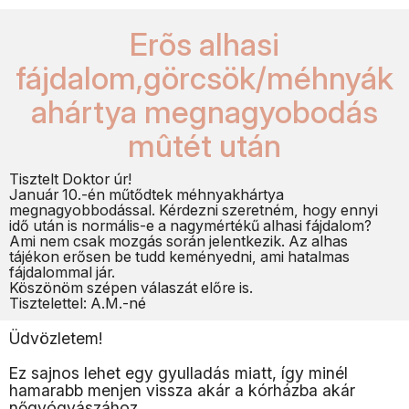
Erõs alhasi
fájdalom,görcsök/méhnyák
ahártya megnagyobodás
mûtét után
Tisztelt Doktor úr!
Január 10.-én műtődtek méhnyakhártya
megnagyobbodással. Kérdezni szeretném, hogy ennyi
idő után is normális-e a nagymértékű alhasi fájdalom?
Ami nem csak mozgás során jelentkezik. Az alhas
tájékon erősen be tudd keményedni, ami hatalmas
fájdalommal jár.
Köszönöm szépen válaszát előre is.
Tisztelettel: A.M.-né
Üdvözletem!
Ez sajnos lehet egy gyulladás miatt, így minél
hamarabb menjen vissza akár a kórházba akár
nőgyógyászához.