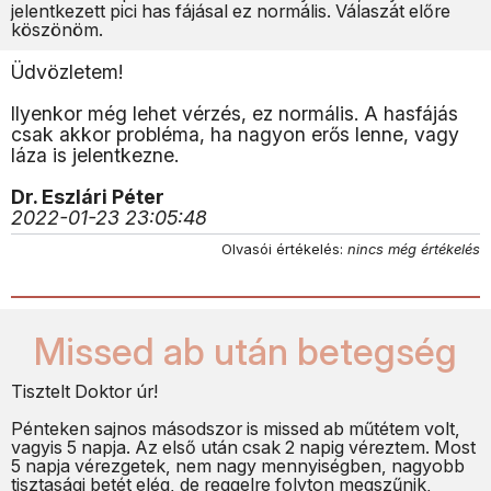
jelentkezett pici has fájásal ez normális. Válaszát előre
köszönöm.
Üdvözletem!
Ilyenkor még lehet vérzés, ez normális. A hasfájás
csak akkor probléma, ha nagyon erős lenne, vagy
láza is jelentkezne.
Dr. Eszlári Péter
2022-01-23 23:05:48
Olvasói értékelés:
nincs még értékelés
Missed ab után betegség
Tisztelt Doktor úr!
Pénteken sajnos másodszor is missed ab műtétem volt,
vagyis 5 napja. Az első után csak 2 napig véreztem. Most
5 napja vérezgetek, nem nagy mennyiségben, nagyobb
tisztasági betét elég, de reggelre folyton megszűnik,