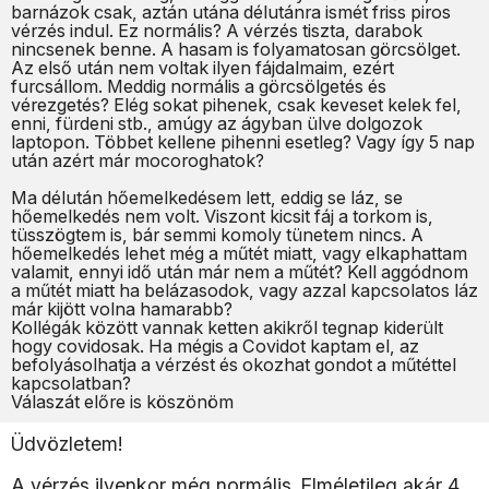
barnázok csak, aztán utána délutánra ismét friss piros
vérzés indul. Ez normális? A vérzés tiszta, darabok
nincsenek benne. A hasam is folyamatosan görcsölget.
Az első után nem voltak ilyen fájdalmaim, ezért
furcsállom. Meddig normális a görcsölgetés és
vérezgetés? Elég sokat pihenek, csak keveset kelek fel,
enni, fürdeni stb., amúgy az ágyban ülve dolgozok
laptopon. Többet kellene pihenni esetleg? Vagy így 5 nap
után azért már mocoroghatok?
Ma délután hőemelkedésem lett, eddig se láz, se
hőemelkedés nem volt. Viszont kicsit fáj a torkom is,
tüsszögtem is, bár semmi komoly tünetem nincs. A
hőemelkedés lehet még a műtét miatt, vagy elkaphattam
valamit, ennyi idő után már nem a műtét? Kell aggódnom
a műtét miatt ha belázasodok, vagy azzal kapcsolatos láz
már kijött volna hamarabb?
Kollégák között vannak ketten akikről tegnap kiderült
hogy covidosak. Ha mégis a Covidot kaptam el, az
befolyásolhatja a vérzést és okozhat gondot a műtéttel
kapcsolatban?
Válaszát előre is köszönöm
Üdvözletem!
A vérzés ilyenkor még normális. Elméletileg akár 4