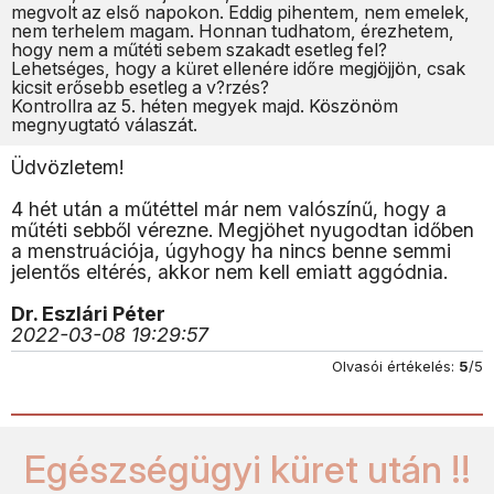
megvolt az első napokon. Eddig pihentem, nem emelek,
nem terhelem magam. Honnan tudhatom, érezhetem,
hogy nem a műtéti sebem szakadt esetleg fel?
Lehetséges, hogy a küret ellenére időre megjöjjön, csak
kicsit erősebb esetleg a v?rzés?
Kontrollra az 5. héten megyek majd. Köszönöm
megnyugtató válaszát.
Üdvözletem!
4 hét után a műtéttel már nem valószínű, hogy a
műtéti sebből vérezne. Megjöhet nyugodtan időben
a menstruációja, úgyhogy ha nincs benne semmi
jelentős eltérés, akkor nem kell emiatt aggódnia.
Dr. Eszlári Péter
2022-03-08 19:29:57
Olvasói értékelés:
5
/5
Egészségügyi küret után !!