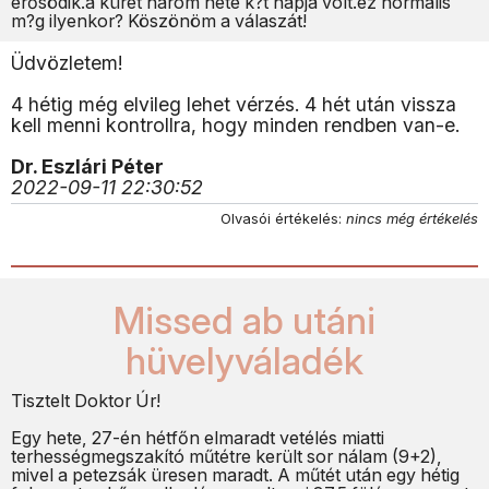
erősödik.a küret harom hete k?t napja volt.ez normális
m?g ilyenkor? Köszönöm a válaszát!
Üdvözletem!
4 hétig még elvileg lehet vérzés. 4 hét után vissza
kell menni kontrollra, hogy minden rendben van-e.
Dr. Eszlári Péter
2022-09-11 22:30:52
Olvasói értékelés:
nincs még értékelés
Missed ab utáni
hüvelyváladék
Tisztelt Doktor Úr!
Egy hete, 27-én hétfőn elmaradt vetélés miatti
terhességmegszakító műtétre került sor nálam (9+2),
mivel a petezsák üresen maradt. A műtét után egy hétig