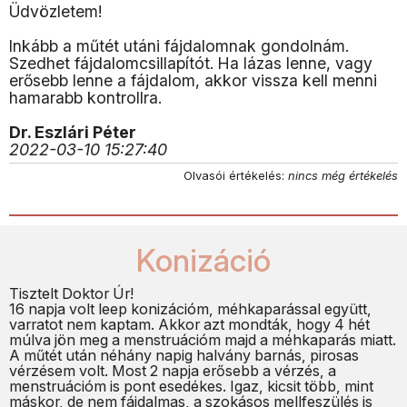
Üdvözletem!
Inkább a műtét utáni fájdalomnak gondolnám.
Szedhet fájdalomcsillapítót. Ha lázas lenne, vagy
erősebb lenne a fájdalom, akkor vissza kell menni
hamarabb kontrollra.
Dr. Eszlári Péter
2022-03-10 15:27:40
Olvasói értékelés:
nincs még értékelés
Konizáció
Tisztelt Doktor Úr!
16 napja volt leep konizációm, méhkaparással együtt,
varratot nem kaptam. Akkor azt mondták, hogy 4 hét
múlva jön meg a menstruációm majd a méhkaparás miatt.
A műtét után néhány napig halvány barnás, pirosas
vérzésem volt. Most 2 napja erősebb a vérzés, a
menstruációm is pont esedékes. Igaz, kicsit több, mint
máskor, de nem fájdalmas, a szokásos mellfeszülés is