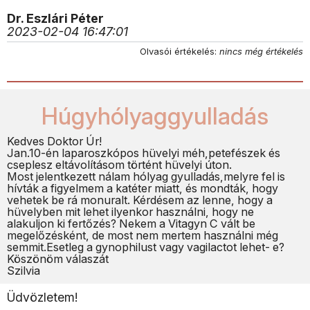
Dr. Eszlári Péter
2023-02-04 16:47:01
Olvasói értékelés:
nincs még értékelés
Húgyhólyaggyulladás
Kedves Doktor Úr!
Jan.10-én laparoszkópos hüvelyi méh,petefészek és
cseplesz eltávolításom történt hüvelyi úton.
Most jelentkezett nálam hólyag gyulladás,melyre fel is
hívták a figyelmem a katéter miatt, és mondták, hogy
vehetek be rá monuralt. Kérdésem az lenne, hogy a
hüvelyben mit lehet ilyenkor használni, hogy ne
alakuljon ki fertőzés? Nekem a Vitagyn C vált be
megelőzésként, de most nem mertem használni még
semmit.Esetleg a gynophilust vagy vagilactot lehet- e?
Köszönöm válaszát
Szilvia
Üdvözletem!