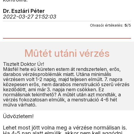
Dr. Eszlári Péter
2022-03-27 21:52:03
Olvasói értékelés:
5
/5
Mûtét utáni vérzés
Tisztelt Doktor Úr!
Másfél hete eü küreten estem át rendszertelen, erős,
darabos vérzésproblémák miatt. Utána minimális
vérzésem volt 1-2 napig, majd teljesen elmúlt. 7. napra
közepesen erős, nem darabos menstruáció szerű vérzés
kezdődött, ami már 3. napja nem csökken. Ez
normálisnak tekinthető? A műtét után azt mondták, a
vérzés fokozatosan elmúlik, a menstruáció 4-6 hét
múlva várható.
Üdvözletem!
Lehet most jött volna meg a vérzése normálisan is.
Ha 4-5 nap alatt elmúlik, akkor nem kell aggódni