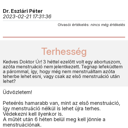
Dr. Eszlári Péter
2023-02-21 17:31:36
Olvasói értékelés:
nincs még értékelés
Terhesség
Kedves Doktor Úr! 3 héttel ezelőtt volt egy abortuszom,
azóta menstruáció nem jelentkezett. Tegnap lefeküdtem
a párommal, így, hogy még nem menstruáltam azóta
teherbe lehet esni, vagy csak az első menstruáció után
lehet?
Üdvözletem!
Peteérés hamarabb van, mint az első menstruáció,
így menstruáció nélkül is lehet újra terhes.
Védekezni kell ilyenkor is.
A műtét után 6 héten belül meg kell jönnie a
menstruációnak.