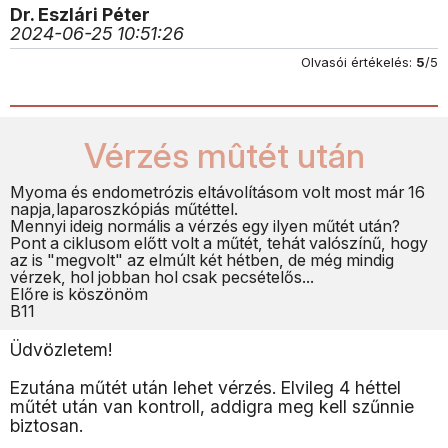
Dr. Eszlári Péter
2024-06-25 10:51:26
Olvasói értékelés:
5
/5
Vérzés mûtét után
Myoma és endometrózis eltávolításom volt most már 16
napja,laparoszkópiás műtéttel.
Mennyi ideig normális a vérzés egy ilyen műtét után?
Pont a ciklusom előtt volt a műtét, tehát valószínű, hogy
az is "megvolt" az elmúlt két hétben, de még mindig
vérzek, hol jobban hol csak pecsételős...
Előre is köszönöm
B11
Üdvözletem!
Ezutána műtét után lehet vérzés. Elvileg 4 héttel
műtét után van kontroll, addigra meg kell szűnnie
biztosan.