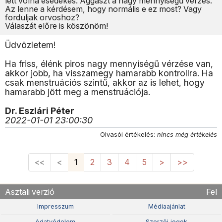
lett volna esedékes. Aggaszt a nagy mennyiségű vérzés.
Az lenne a kérdésem, hogy normális e ez most? Vagy
forduljak orvoshoz?
Válaszát előre is köszönöm!
Üdvözletem!
Ha friss, élénk piros nagy mennyiségű vérzése van,
akkor jobb, ha visszamegy hamarabb kontrollra. Ha
csak menstruációs szintű, akkor az is lehet, hogy
hamarabb jött meg a menstruációja.
Dr. Eszlári Péter
2022-01-01 23:00:30
Olvasói értékelés:
nincs még értékelés
<<
<
1
2
3
4
5
>
>>
Asztali verzió
Fel
Impresszum
Médiaajánlat
Adatvédelem
Szerzõi jogok