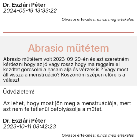
Dr. Eszlári Péter
2024-05-19 13:33:22
Olvasói értékelés:
nincs még értékelés
Abrasio mütétem
Abrasio mütétem volt 2023-09-29-én és azt szeretném
kérdezni hogy az jó vagy rossz hogy ma reggelre el
kezdtet görcsölni a hasam alja és vérzek is ? Vagy most
áll vissza a menstruáció? Köszönöm szépen előre is a
választ
Üdvözletem!
Az lehet, hogy most jön meg a menstruációja, mert
azt nem feltétlenül befolyásolja a műtét.
Dr. Eszlári Péter
2023-10-11 08:42:23
Olvasói értékelés:
nincs még értékelés