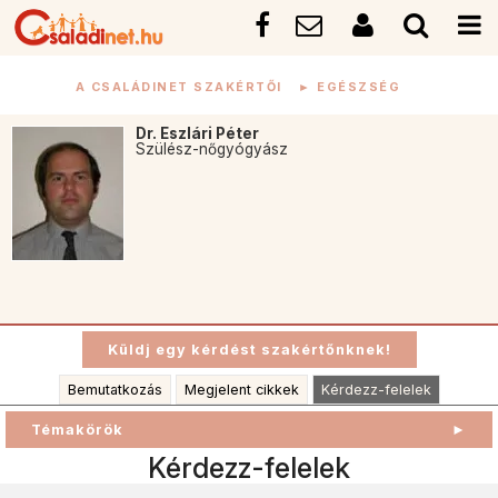
A CSALÁDINET SZAKÉRTŐI
►
EGÉSZSÉG
Dr. Eszlári Péter
Szülész-nőgyógyász
Bemutatkozás
Megjelent cikkek
Kérdezz-felelek
Témakörök
►
Kérdezz-felelek