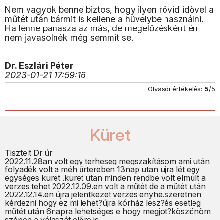
Nem vagyok benne biztos, hogy ilyen rövid idővel a
műtét után bármit is kellene a hüvelybe használni.
Ha lenne panasza az más, de megelőzésként én
nem javasolnék még semmit se.
Dr. Eszlári Péter
2023-01-21 17:59:16
Olvasói értékelés:
5
/5
Küret
Tisztelt Dr úr
2022.11.28an volt egy terheseg megszakításom ami után
folyadék volt a méh űrtereben 13nap utan ujra lét egy
egységes kuret .kuret utan minden rendbe volt elmúlt a
verzes tehet 2022.12.09.en volt a műtét de a műtét után
2022.12.14.en újra jelentkezet verzes enyhe.szeretnen
kérdezni hogy ez mi lehet?újra kórház lesz?és esetleg
műtét után 6napra lehetséges e hogy megjot?köszönöm
szépen a válaszát előre is..