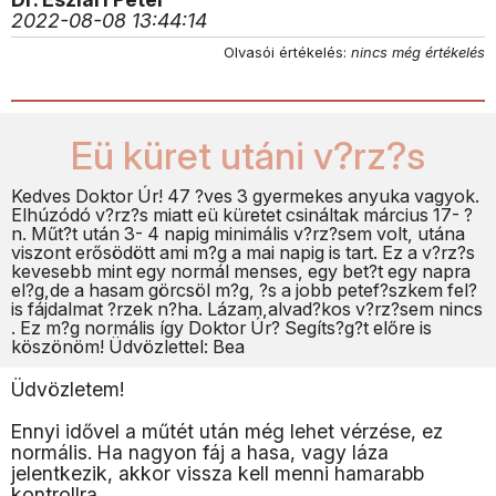
2022-08-08 13:44:14
Olvasói értékelés:
nincs még értékelés
Eü küret utáni v?rz?s
Kedves Doktor Úr! 47 ?ves 3 gyermekes anyuka vagyok.
Elhúzódó v?rz?s miatt eü küretet csináltak március 17- ?
n. Műt?t után 3- 4 napig minimális v?rz?sem volt, utána
viszont erősödött ami m?g a mai napig is tart. Ez a v?rz?s
kevesebb mint egy normál menses, egy bet?t egy napra
el?g,de a hasam görcsöl m?g, ?s a jobb petef?szkem fel?
is fájdalmat ?rzek n?ha. Lázam,alvad?kos v?rz?sem nincs
. Ez m?g normális így Doktor Úr? Segíts?g?t előre is
köszönöm! Üdvözlettel: Bea
Üdvözletem!
Ennyi idővel a műtét után még lehet vérzése, ez
normális. Ha nagyon fáj a hasa, vagy láza
jelentkezik, akkor vissza kell menni hamarabb
kontrollra.