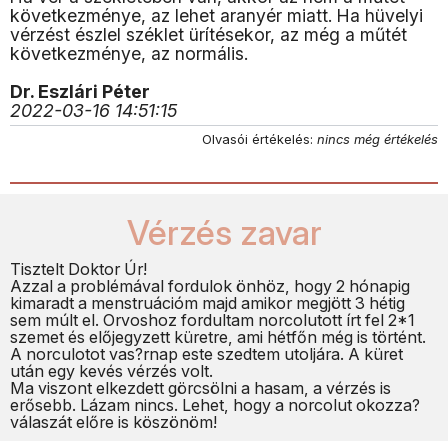
következménye, az lehet aranyér miatt. Ha hüvelyi
vérzést észlel széklet ürítésekor, az még a műtét
következménye, az normális.
Dr. Eszlári Péter
2022-03-16 14:51:15
Olvasói értékelés:
nincs még értékelés
Vérzés zavar
Tisztelt Doktor Úr!
Azzal a problémával fordulok önhöz, hogy 2 hónapig
kimaradt a menstruációm majd amikor megjött 3 hétig
sem múlt el. Orvoshoz fordultam norcolutott írt fel 2*1
szemet és előjegyzett küretre, ami hétfőn még is történt.
A norculotot vas?rnap este szedtem utoljára. A küret
után egy kevés vérzés volt.
Ma viszont elkezdett görcsölni a hasam, a vérzés is
erősebb. Lázam nincs. Lehet, hogy a norcolut okozza?
válaszát előre is köszönöm!