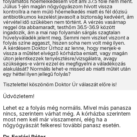
folyamatos hőemelkedésem volt ami 37.5 fölé nem ment.
Július 1-jén magán nőgyógyászom hívott vissza
kontrollra a nem múló hőemelkedés miatt és fél dózisú
antibiotikumos kezelést javasolt a biztonság kedvéért, ám
vérvétel idő szűkében nem történt. A vérzés vasárnap
reggel óta abbamaradt, testhőm 36.5-36.9 között
ingadozik, ám a mai nap folyamán sárgás szagtalan
hüvelyváladék jelent meg. Semmi nem viszket viszont a
folyás színe aggaszt, hiszen soha nem volt még ilyen.
A kérdésem Doktor Úrhoz az lenne, hogy menjek-e
vissza a műtétet elvégző kórházba emiatt, vagy magán
úton jelentkezzek tenyésztésre/vizsgálatra, avagy
szükséges-e várni ezzel és megfigyelni a váladékozás
alakulását? Normális lehet-e missed ab miatti műtét után
egy héttel ilyen jellegű folyás?
Tisztelettel köszönöm Doktor Úr válaszát előre is!
Üdvözletem!
Lehet ez a folyás még normális. Mivel más panasza
nincs, szerintem várhat még. A kórházba szerintem
most nem kell már visszamenni, elég ha a
nőgyógyászát felkeresi további panasz esetén.
Dr. Eszlári Péter