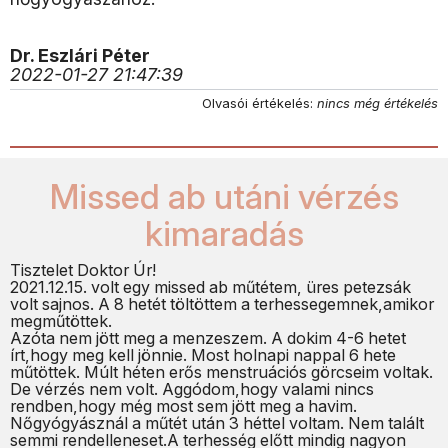
Dr. Eszlári Péter
2022-01-27 21:47:39
Olvasói értékelés:
nincs még értékelés
Missed ab utáni vérzés
kimaradás
Tisztelet Doktor Úr!
2021.12.15. volt egy missed ab műtétem, üres petezsák
volt sajnos. A 8 hetét töltöttem a terhessegemnek,amikor
megműtöttek.
Azóta nem jött meg a menzeszem. A dokim 4-6 hetet
írt,hogy meg kell jönnie. Most holnapi nappal 6 hete
műtöttek. Múlt héten erős menstruációs görcseim voltak.
De vérzés nem volt. Aggódom,hogy valami nincs
rendben,hogy még most sem jött meg a havim.
Nőgyógyásznál a műtét után 3 héttel voltam. Nem talált
semmi rendelleneset.A terhesség előtt mindig nagyon