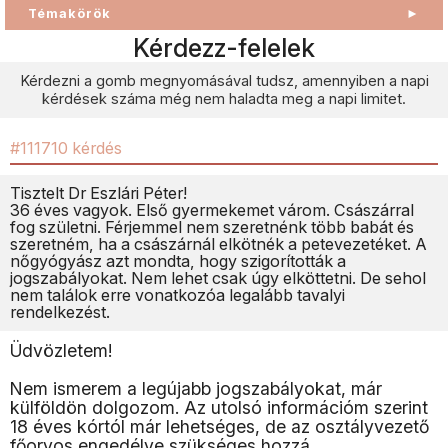
Témakörök
►
Kérdezz-felelek
Kérdezni a gomb megnyomásával tudsz, amennyiben a napi
kérdések száma még nem haladta meg a napi limitet.
#111710 kérdés
Tisztelt Dr Eszlári Péter!
36 éves vagyok. Első gyermekemet várom. Császárral
fog születni. Férjemmel nem szeretnénk több babát és
szeretném, ha a császárnál elkötnék a petevezetéket. A
nőgyógyász azt mondta, hogy szigorították a
jogszabályokat. Nem lehet csak úgy elköttetni. De sehol
nem találok erre vonatkozóa legalább tavalyi
rendelkezést.
Üdvözletem!
Nem ismerem a legújabb jogszabályokat, már
külföldön dolgozom. Az utolsó információm szerint
18 éves kórtól már lehetséges, de az osztályvezető
főorvos engedélye szükséges hozzá.