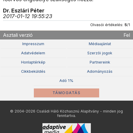
Dr. Eszlári Péter
2017-01-12 19:55:23
Olvasói értékelés:
5
/1
Asztali verzió
Fel
Impresszum
Médiaajánlat
Adatvédelem
Szerzõi jogok
Honlaptérkép
Partnereink
Cikkbeküldés
Adományozás
Adó 1%
TÁMOGATÁS
© 2004-2026 Családi Háló Közhasznú Alapítvány - minden jog
fenntartva.