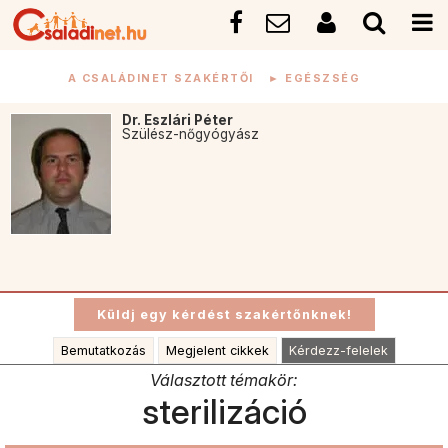
A CSALÁDINET SZAKÉRTŐI
►
EGÉSZSÉG
Dr. Eszlári Péter
Szülész-nőgyógyász
Bemutatkozás
Megjelent cikkek
Kérdezz-felelek
Választott témakör:
sterilizáció