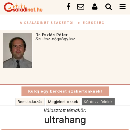
A CSALÁDINET SZAKÉRTŐI
►
EGÉSZSÉG
Dr. Eszlári Péter
Szülész-nőgyógyász
Bemutatkozás
Megjelent cikkek
Kérdezz-felelek
Választott témakör:
ultrahang