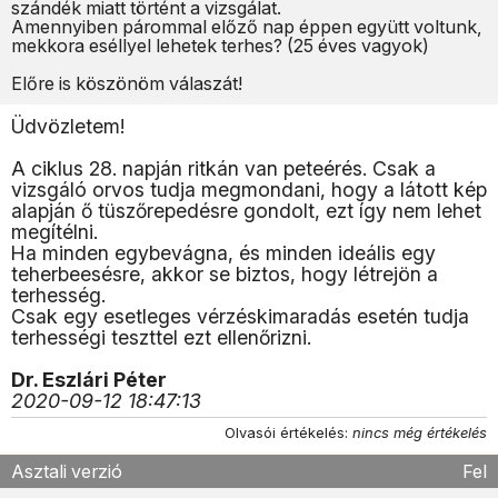
szándék miatt történt a vizsgálat.
Amennyiben párommal előző nap éppen együtt voltunk,
mekkora eséllyel lehetek terhes? (25 éves vagyok)
Előre is köszönöm válaszát!
Üdvözletem!
A ciklus 28. napján ritkán van peteérés. Csak a
vizsgáló orvos tudja megmondani, hogy a látott kép
alapján ő tüszőrepedésre gondolt, ezt így nem lehet
megítélni.
Ha minden egybevágna, és minden ideális egy
teherbeesésre, akkor se biztos, hogy létrejön a
terhesség.
Csak egy esetleges vérzéskimaradás esetén tudja
terhességi teszttel ezt ellenőrizni.
Dr. Eszlári Péter
2020-09-12 18:47:13
Olvasói értékelés:
nincs még értékelés
Asztali verzió
Fel