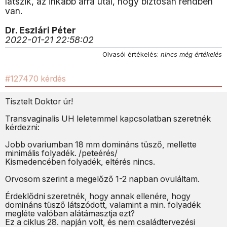
látszik, az inkább arra utal, hogy biztosan rendben
van.
Dr. Eszlári Péter
2022-01-21 22:58:02
Olvasói értékelés:
nincs még értékelés
#127470 kérdés
Tisztelt Doktor úr!
Transvaginalis UH leletemmel kapcsolatban szeretnék
kérdezni:
Jobb ovariumban 18 mm domináns tüsző, mellette
minimális folyadék. /peteérés/
Kismedencében folyadék, eltérés nincs.
Orvosom szerint a megelőző 1-2 napban ovuláltam.
Érdeklődni szeretnék, hogy annak ellenére, hogy
domináns tüsző látszódott, valamint a min. folyadék
megléte valóban alátámasztja ezt?
Ez a ciklus 28. napján volt, és nem családtervezési