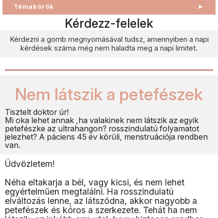
Témakörök
►
Kérdezz-felelek
Kérdezni a gomb megnyomásával tudsz, amennyiben a napi
kérdések száma még nem haladta meg a napi limitet.
Nem látszik a petefészek
Tisztelt doktor úr!
Mi oka lehet annak ,ha valakinek nem látszik az egyik
petefészke az ultrahangon? rosszindulatú folyamatot
jelezhet? A páciens 45 év körüli, menstruációja rendben
van.
Üdvözletem!
Néha eltakarja a bél, vagy kicsi, és nem lehet
egyértelműen megtalálni. Ha rosszindulatú
elváltozás lenne, az látszódna, akkor nagyobb a
petefészek és kóros a szerkezete. Tehát ha nem