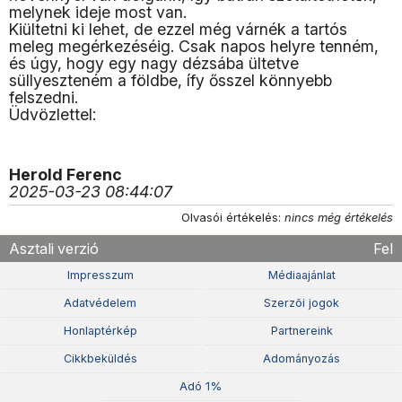
melynek ideje most van.
Kiültetni ki lehet, de ezzel még várnék a tartós
meleg megérkezéséig. Csak napos helyre tenném,
és úgy, hogy egy nagy dézsába ültetve
süllyeszteném a földbe, ífy ősszel könnyebb
felszedni.
Üdvözlettel:
Herold Ferenc
2025-03-23 08:44:07
Olvasói értékelés:
nincs még értékelés
Asztali verzió
Fel
Impresszum
Médiaajánlat
Adatvédelem
Szerzõi jogok
Honlaptérkép
Partnereink
Cikkbeküldés
Adományozás
Adó 1%