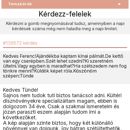
Témakörök
►
Kérdezz-felelek
Kérdezni a gomb megnyomásával tudsz, amennyiben a napi
kérdések száma még nem haladta meg a napi limitet.
#139572 kérdés
Kedves Ferenc!Ajándékba kaptam kínai pálmát.De kettő
van egy cserépben.Szét lehet szedni?Ki szeretném
ültetni.Vagy egyben is maradhat?Ha szétszedem nem fog
tönkre menni?Küldök képet róla.Köszönöm
szépen:Tünde
Kedves Tünde!
Sajnos nem tudok tuti biztos tanácsot adni. Kültéri
dísznövényekre specializáltam magam, ebben is
dolgozom 34 éve. Csak a szakmai ismereteim és
józan paraszti eszem alapján tudom írni a
következőket.
A kép alapján szinte biztos, hogy két különálló
növénnyel van dolgunk, így bátran szétültethetők,