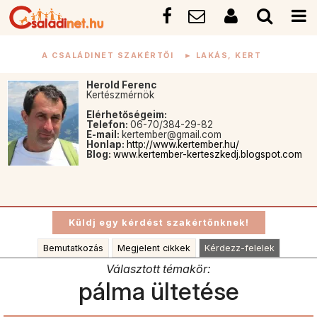
A CSALÁDINET SZAKÉRTŐI
►
LAKÁS, KERT
Herold Ferenc
Kertészmérnök
Elérhetőségeim:
Telefon:
06-70/384-29-82
E-mail:
kertember@gmail.com
Honlap:
http://www.kertember.hu/
Blog:
www.kertember-kerteszkedj.blogspot.com
Bemutatkozás
Megjelent cikkek
Kérdezz-felelek
Választott témakör:
pálma ültetése