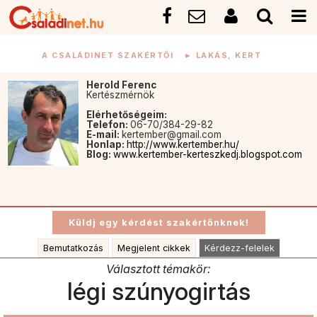
A CSALÁDINET SZAKÉRTŐI
►
LAKÁS, KERT
Herold Ferenc
Kertészmérnök
Elérhetőségeim:
Telefon:
06-70/384-29-82
E-mail:
kertember@gmail.com
Honlap:
http://www.kertember.hu/
Blog:
www.kertember-kerteszkedj.blogspot.com
Bemutatkozás
Megjelent cikkek
Kérdezz-felelek
Választott témakör:
légi szúnyogirtás