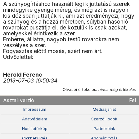
A szúnyogírtáshoz használt légi kijuttatású szerek
mindegyike gyenge méreg, és még azt is nagyon
kis dózisban juttatják ki, ami azt eredményezi, hogy
a szúnyog és a hozzá méretben, súlyban hasonló
rovarokat pusztítja el, de közülük is csak azokat,
amelyekkel érintkezik a szer.
Emberre, álllatra, nagyob testű rovarokra nem
veszélyes a szer.
Fogyasztás előtti mosás, azért nem árt.
Üdvözlettel:
Herold Ferenc
2019-07-03 16:50:34
Olvasói értékelés:
nincs még értékelés
Asztali verzió
Fel
Impresszum
Médiaajánlat
Adatvédelem
Szerzõi jogok
Honlaptérkép
Partnereink
Cikkbeküldés
Adományozás