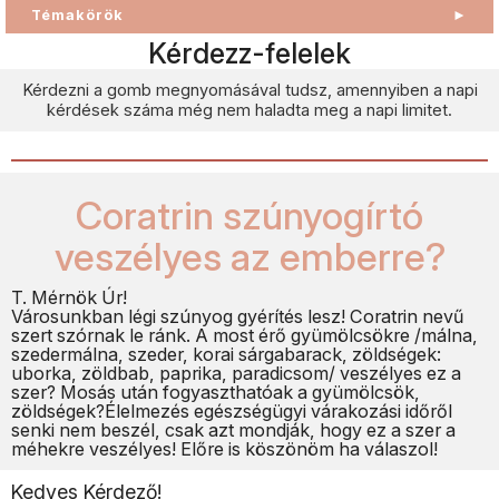
Témakörök
►
Kérdezz-felelek
Kérdezni a gomb megnyomásával tudsz, amennyiben a napi
kérdések száma még nem haladta meg a napi limitet.
Coratrin szúnyogírtó
veszélyes az emberre?
T. Mérnök Úr!
Városunkban légi szúnyog gyérítés lesz! Coratrin nevű
szert szórnak le ránk. A most érő gyümölcsökre /málna,
szedermálna, szeder, korai sárgabarack, zöldségek:
uborka, zöldbab, paprika, paradicsom/ veszélyes ez a
szer? Mosás után fogyaszthatóak a gyümölcsök,
zöldségek?Élelmezés egészségügyi várakozási időről
senki nem beszél, csak azt mondják, hogy ez a szer a
méhekre veszélyes! Előre is köszönöm ha válaszol!
Kedves Kérdező!