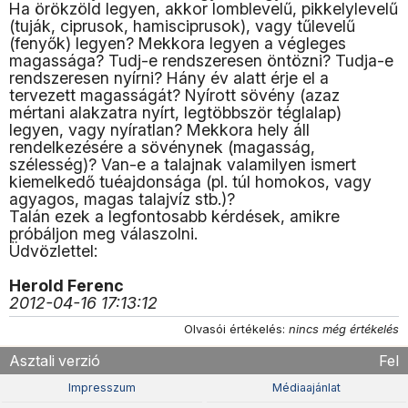
Ha örökzöld legyen, akkor lomblevelű, pikkelylevelű
(tuják, ciprusok, hamisciprusok), vagy tűlevelű
(fenyők) legyen? Mekkora legyen a végleges
magassága? Tudj-e rendszeresen öntözni? Tudja-e
rendszeresen nyírni? Hány év alatt érje el a
tervezett magasságát? Nyírott sövény (azaz
mértani alakzatra nyírt, legtöbbször téglalap)
legyen, vagy nyíratlan? Mekkora hely áll
rendelkezésére a sövénynek (magasság,
szélesség)? Van-e a talajnak valamilyen ismert
kiemelkedő tuéajdonsága (pl. túl homokos, vagy
agyagos, magas talajvíz stb.)?
Talán ezek a legfontosabb kérdések, amikre
próbáljon meg válaszolni.
Üdvözlettel:
Herold Ferenc
2012-04-16 17:13:12
Olvasói értékelés:
nincs még értékelés
Asztali verzió
Fel
Impresszum
Médiaajánlat