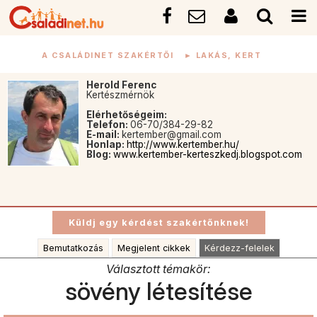
A CSALÁDINET SZAKÉRTŐI
►
LAKÁS, KERT
Herold Ferenc
Kertészmérnök
Elérhetőségeim:
Telefon:
06-70/384-29-82
E-mail:
kertember@gmail.com
Honlap:
http://www.kertember.hu/
Blog:
www.kertember-kerteszkedj.blogspot.com
Bemutatkozás
Megjelent cikkek
Kérdezz-felelek
Választott témakör:
sövény létesítése