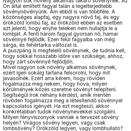
Nagyon sok növény alkalmas takaró sövénynek. Az
Ön által említett fagyal talán a legelterjedtebb
sövénynövényünk. Ám ebből is van többféle. A
közönséges alapfaj, egy nagyra növő faj, és egy
örökzöld lombú faj, az örökzöld ebben az esetben
azt jelenti, hogy enyhe teleken nem hullajtja le a
lombját. A fenti három fagyal gyorsan nő, hamar
sövénnyé fejlődik. Ezen felül fagyalba van még
sárga, és fehértarka változat is.
A puszpáng is megfelelő sövénynek, de tudnia kell,
hogy sokkal hosszabb időre van szüksége, ahhoz,
hogy zárt sövénnyé fejlődjön.
Mivel nagyon sok növény alkalmas sövénynek,
ezért igen sokáig tartana felsorolni, hogy mit
javasolnék. Ezért arra kérem, hogy röviden
fogalmazza meg nekem, hogy hova, milyen
körülmények közés szeretne sövényt telepíteni.
Segítségül írok néhány kérdést, amik mentén
rövöden fogalmazza meg a létesítendő sövénnyel
kapcsolatos igényét. Ha ezt megteszi, akkor
konkrétabban tudok növénynevekkel szolgálni.
Milyen fényviszonyok vannak a tervezet sövény
helyén? Virágos sövény legyen, vagy csak
lombsövény? Örökzöld legyen, vagy lombhullató?