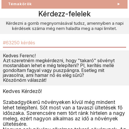
Témakörök
►
Kérdezz-felelek
Kérdezni a gomb megnyomásával tudsz, amennyiben a napi
kérdések száma még nem haladta meg a napi limitet.
#63250 kérdés
Kedves Ferenc!
Azt szeretném megkérdezni, hogy "takaró" sövényt
mostanában lehet e még telepíteni? Pl, kerítés mellé
gondoltam fagyal vagy puszpángra. Esetleg mit
javasolna, ami hamar nő és elég sűrű?
Köszönöm válaszát!
Kedves Kérdező!
Szabadgyökerű növényeken kívül még mindent
lehet telepíteni. Sőt most van a tavaszi ültetések fő
időszaka. Szerencsére nem tört ránk hirtelen a nagy
meleg, ezért nagyon alkalmas az idő a növények
ültetésére.