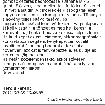
gombaölőszeres beöntözéssel (Dithane M 45
gombaölőszer), a pajor ellen talajfertőtlenítő szerrel
Thimet, Basudin. A cincérek és díszbogarak ellen
nagyon nehéz, mert a kéreg alatt vannak. Többnyire
a növény teljes eltávolításával, és
megsemmisítésével lehet védekezni, vagy alaposan
át kell vizsgálni a törzset és meg kell keresni a
kártevőt, majd célzott beavatkozással elpusztítani.
Ha küld képet az emil címemre, akkor megpróbálok
konkrétabban segíteni. Fényképezzen közelit,
távolit, próbáljon meg bogarakat keresni a
növényen, azokat is fényképezze le, és küldje el:
kertember@gmail.com
Ha netán közelemben lakik, akkor szívesen
elmegyek és megnézem a problémát a helyszínen.
Komáromban lakom.
Üdvözlettel:
Herold Ferenc
2012-09-18 20:45:58
Olvasói értékelés:
nincs még értékelés