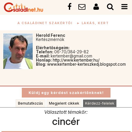
A CSALÁDINET SZAKÉRTŐI
►
LAKÁS, KERT
Herold Ferenc
Kertészmérnök
Elérhetőségeim:
Telefon:
06-70/384-29-82
E-mail:
kertember@gmail.com
Honlap:
http://www.kertember.hu/
Blog:
www.kertember-kerteszkedj.blogspot.com
Bemutatkozás
Megjelent cikkek
Kérdezz-felelek
Választott témakör:
cincér