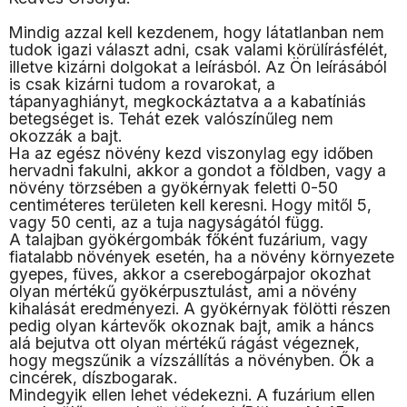
Mindig azzal kell kezdenem, hogy látatlanban nem
tudok igazi választ adni, csak valami körülírásfélét,
illetve kizárni dolgokat a leírásból. Az Ön leírásából
is csak kizárni tudom a rovarokat, a
tápanyaghiányt, megkockáztatva a a kabatíniás
betegséget is. Tehát ezek valószínűleg nem
okozzák a bajt.
Ha az egész növény kezd viszonylag egy időben
hervadni fakulni, akkor a gondot a földben, vagy a
növény törzsében a gyökérnyak feletti 0-50
centiméteres területen kell keresni. Hogy mitől 5,
vagy 50 centi, az a tuja nagyságától függ.
A talajban gyökérgombák főként fuzárium, vagy
fiatalabb növények esetén, ha a növény környezete
gyepes, füves, akkor a cserebogárpajor okozhat
olyan mértékű gyökérpusztulást, ami a növény
kihalását eredményezi. A gyökérnyak fölötti részen
pedig olyan kártevők okoznak bajt, amik a háncs
alá bejutva ott olyan mértékű rágást végeznek,
hogy megszűnik a vízszállítás a növényben. Ők a
cincérek, díszbogarak.
Mindegyik ellen lehet védekezni. A fuzárium ellen