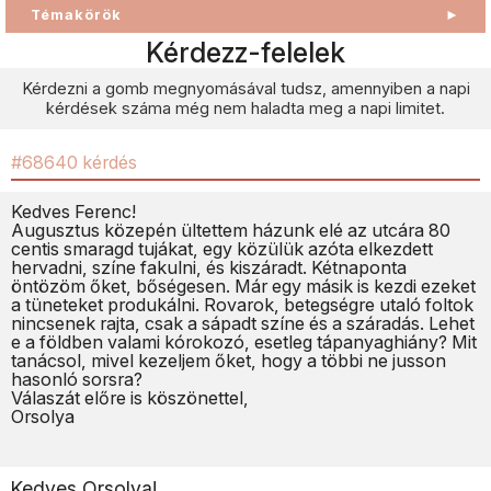
Témakörök
►
Kérdezz-felelek
Kérdezni a gomb megnyomásával tudsz, amennyiben a napi
kérdések száma még nem haladta meg a napi limitet.
#68640 kérdés
Kedves Ferenc!
Augusztus közepén ültettem házunk elé az utcára 80
centis smaragd tujákat, egy közülük azóta elkezdett
hervadni, színe fakulni, és kiszáradt. Kétnaponta
öntözöm őket, bőségesen. Már egy másik is kezdi ezeket
a tüneteket produkálni. Rovarok, betegségre utaló foltok
nincsenek rajta, csak a sápadt színe és a száradás. Lehet
e a földben valami kórokozó, esetleg tápanyaghiány? Mit
tanácsol, mivel kezeljem őket, hogy a többi ne jusson
hasonló sorsra?
Válaszát előre is köszönettel,
Orsolya
Kedves Orsolya!