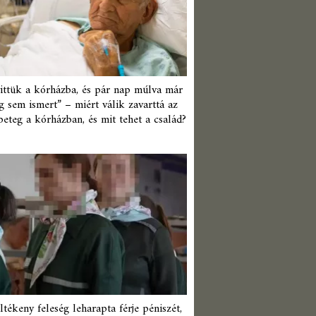
ittük a kórházba, és pár nap múlva már
 sem ismert” – miért válik zavarttá az
beteg a kórházban, és mit tehet a család?
ltékeny feleség leharapta férje péniszét,