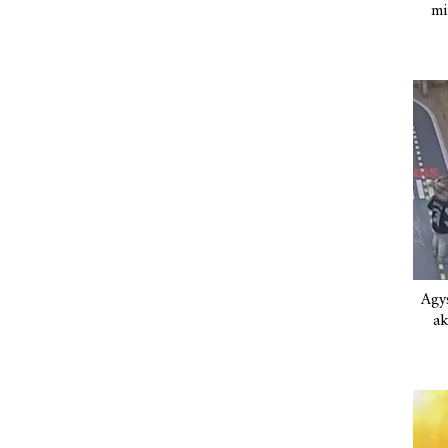
mi
Agys
ak