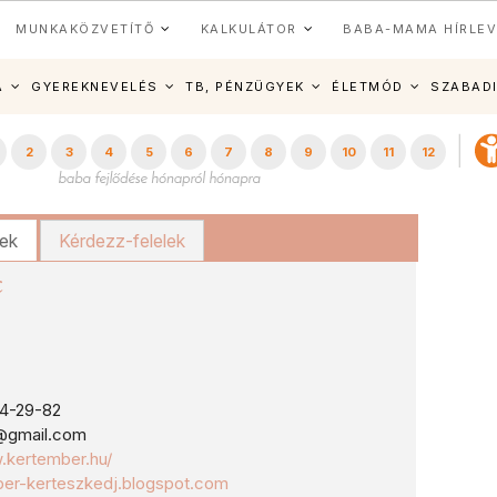
MUNKAKÖZVETÍTŐ
KALKULÁTOR
BABA-MAMA HÍRLEV
A
GYEREKNEVELÉS
TB, PÉNZÜGYEK
ÉLETMÓD
SZABAD
2
3
4
5
6
7
8
9
10
11
12
kek
Kérdezz-felelek
c
4-29-82
@gmail.com
.kertember.hu/
er-kerteszkedj.blogspot.com