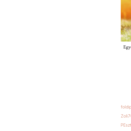
Egy
foldi
Zoli
PEszt