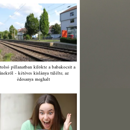
tolsó pillanatban kilökte a babakocsit a
ínekről - kétéves kislánya túlélte, az
édesanya meghalt