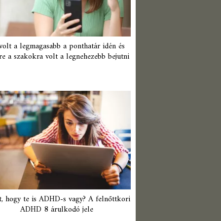
 volt a legmagasabb a ponthatár idén és
re a szakokra volt a legnehezebb bejutni
t, hogy te is ADHD-s vagy? A felnőttkori
ADHD 8 árulkodó jele