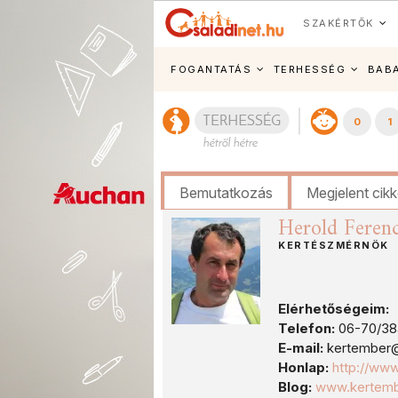
SZAKÉRTŐK
FOGANTATÁS
TERHESSÉG
BAB
0
1
Bemutatkozás
Megjelent cik
Herold Feren
KERTÉSZMÉRNÖK
Elérhetőségeim:
Telefon:
06-70/38
E-mail:
kertember
Honlap:
http://www
Blog:
www.kertemb