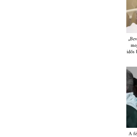
„Bev
meg
idős 
A fé