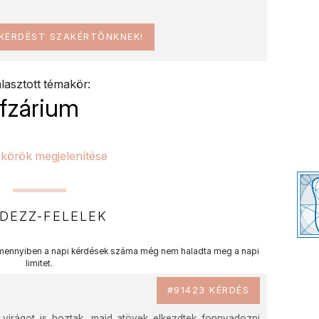
 KÉRDÉST SZAKÉRTŐNKNEK!
lasztott témakör:
fzárium
körök megjelenítése
DEZZ-FELELEK
ennyiben a napi kérdések száma még nem haladta meg a napi
limitet.
#91423 KÉRDÉS
 virágot is hoztak, majd atövek elkezdtek fonnyadozni