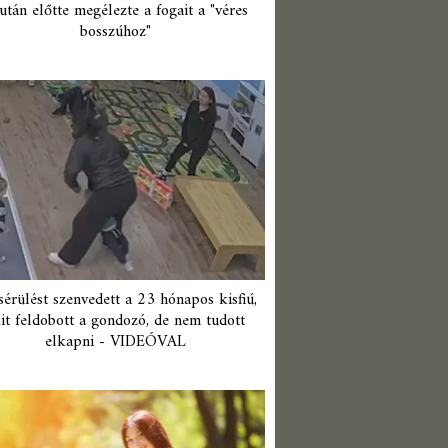
után előtte megélezte a fogait a "véres
bosszúhoz"
érülést szenvedett a 23 hónapos kisfiú,
it feldobott a gondozó, de nem tudott
elkapni - VIDEÓVAL