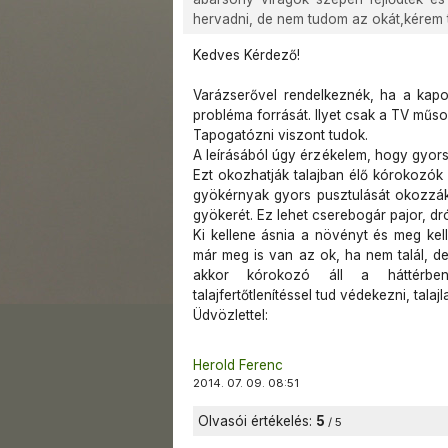
hervadni, de nem tudom az okát,kérem tá
Kedves Kérdező!
Varázserővel rendelkeznék, ha a kap
probléma forrását. Ilyet csak a TV műs
Tapogatózni viszont tudok.
A leírásából úgy érzékelem, hogy gyors
Ezt okozhatják talajban élő kórokozók 
gyökérnyak gyors pusztulását okozzák.
gyökerét. Ez lehet cserebogár pajor, dr
Ki kellene ásnia a növényt és meg kelle
már meg is van az ok, ha nem talál, de
akkor kórokozó áll a háttérben
talajfertőtlenítéssel tud védekezni, talaj
Üdvözlettel:
Herold Ferenc
2014. 07. 09. 08:51
Olvasói értékelés:
5
/ 5