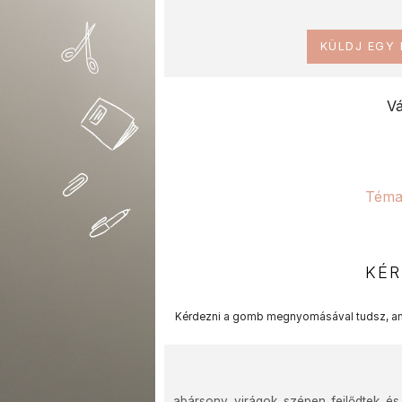
KÜLDJ EGY
Vá
Téma
KÉR
Kérdezni a gomb megnyomásával tudsz, am
abársony virágok szépen fejlődtek és