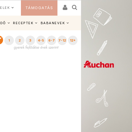
ELEK
TÁMOGATÁS
IDŐ
RECEPTEK
BABANEVEK
1
2
3
4-5
6-7
7-12
12+