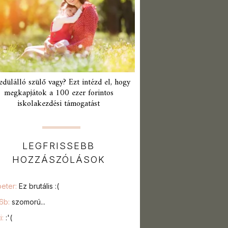
edülálló szülő vagy? Ezt intézd el, hogy
megkapjátok a 100 ezer forintos
iskolakezdési támogatást
LEGFRISSEBB
HOZZÁSZÓLÁSOK
peter:
Ez brutális :(
76b:
szomorú...
i:
:'(