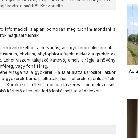
jékoztni a miértről. Köszönettel.
ott információk alapján pontosan meg tudnám mondani a
orok mágusai tudnak.
an következett be a hervadás, ami gyökérproblémára utal.
fusarium, phytium, phytophtora fajok, melyek a gyökér és
 Lehet viszont talajlakó kártevő, amely elrágja a növény
ótféreg, vagy fonálféreg.
Az u
ne vizsgálnia a gyökerét. Ha talál alatta károsítót, akkor
s
 a gyökerek barnák, elhaltak, nem fehérek, csontszínűek,
. Kórokozó ellen gombaölőszeres permetezéssel,
lakó kártevő ellen talajfertőtlenítéssel tud védekezni.