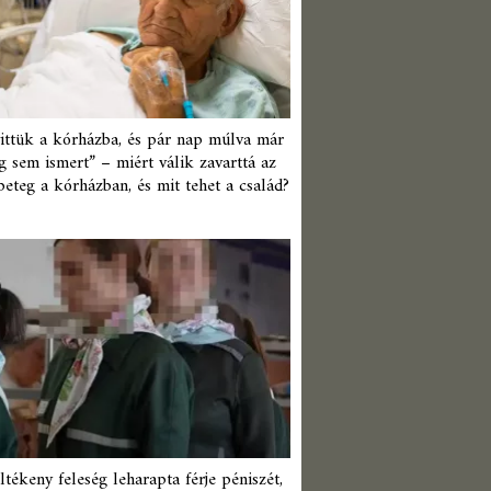
ittük a kórházba, és pár nap múlva már
 sem ismert” – miért válik zavarttá az
beteg a kórházban, és mit tehet a család?
ltékeny feleség leharapta férje péniszét,