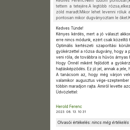
Kedves Ferenc!Nem tudom pontosan,k
tettem a tetejére.A legtöbb rózsa,elke
zöld maradt.Mikor lehet levenni róluk
pontosan mikor dugványoztam le őket
Kedves Tünde!
Kényes kérdés, mert a jó választ akk
erre nincs módunk, ezért csak közelítő t
Optimális kertészeti szaporítási kör
gyökérzettel a rózsa dugvány, hogy a p
veni róla, de továbbra is hűvös árnyas h
Hogy Önnél miként fejlődött a gyökérz
hajtásképződés. Ez jó jel, annak a jele,
A tanácsom az, hogy még várjon vele,
valamikor augusztus vége-szeptember 
többin maradjon rajta. Amiről levette az
Üdvözlettel:
Herold Ferenc
2023. 08. 13. 10:31
Olvasói értékelés:
nincs még értékelés