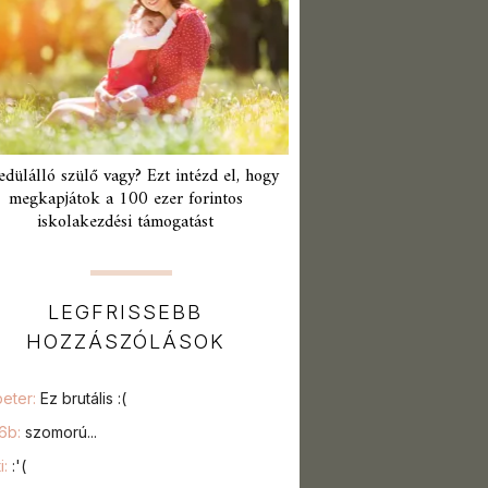
edülálló szülő vagy? Ezt intézd el, hogy
megkapjátok a 100 ezer forintos
iskolakezdési támogatást
LEGFRISSEBB
HOZZÁSZÓLÁSOK
peter:
Ez brutális :(
76b:
szomorú...
i:
:'(