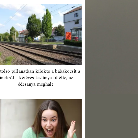
tolsó pillanatban kilökte a babakocsit a
ínekről - kétéves kislánya túlélte, az
édesanya meghalt