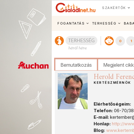
SZAKÉRTŐK
FOGANTATÁS
TERHESSÉG
BAB
0
1
Bemutatkozás
Megjelent cik
Herold Feren
KERTÉSZMÉRNÖK
Elérhetőségeim:
Telefon:
06-70/38
E-mail:
kertember
Honlap:
http://www
Blog:
www.kertemb