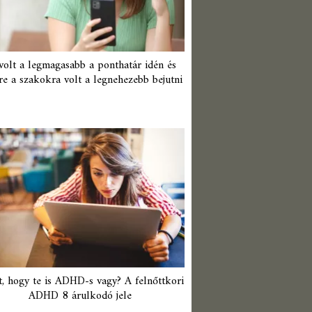
 volt a legmagasabb a ponthatár idén és
re a szakokra volt a legnehezebb bejutni
t, hogy te is ADHD-s vagy? A felnőttkori
ADHD 8 árulkodó jele