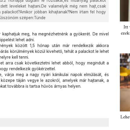
b.2 hónapja dugtam le rózsákat,és műanyag palackot
zdett leveleket hajtani.De valamelyik még nem hajt,csak
 a palackot?Amikor jobban kihajtanak?Nem írtam fel hogy
.Köszönöm szépen:Tünde
Itt
ezek
or kaphatjuk meg, ha megnézhetnénk a gyökerét. De mivel
ippelést lehet adni.
ülmények között 1,5 hónap után már rendelkezik akkora
árás körülmények közül kivehető, tehát a palackot le lehet
elyre kell tenni.
et arra csak következtetni lehet abból, hogy megindult a
 hogy rendelkezik gyökérzettel.
 várja meg a nagy nyári kánikulai napok elmúlását, és
közepe táján vegye le azokról, amelyek már hajtanak, a
okat továbbra is tartsa hűvös árnyas helyen.
Lehe