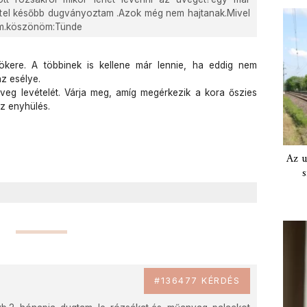
héttel később dugványoztam .Azok még nem hajtanak.Mivel
em.köszönöm:Tünde
kere. A többinek is kellene már lennie, ha eddig nem
z esélye.
eg levételét. Várja meg, amíg megérkezik a kora őszies
az enyhülés.
Az u
s
#136477 KÉRDÉS