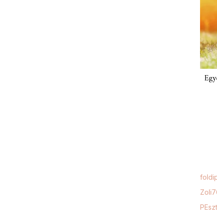
Egy
foldi
Zoli
PEszt