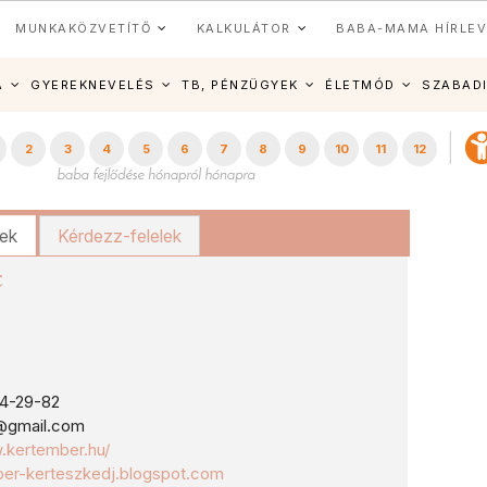
MUNKAKÖZVETÍTŐ
KALKULÁTOR
BABA-MAMA HÍRLEV
A
GYEREKNEVELÉS
TB, PÉNZÜGYEK
ÉLETMÓD
SZABAD
2
3
4
5
6
7
8
9
10
11
12
kek
Kérdezz-felelek
c
4-29-82
@gmail.com
.kertember.hu/
er-kerteszkedj.blogspot.com