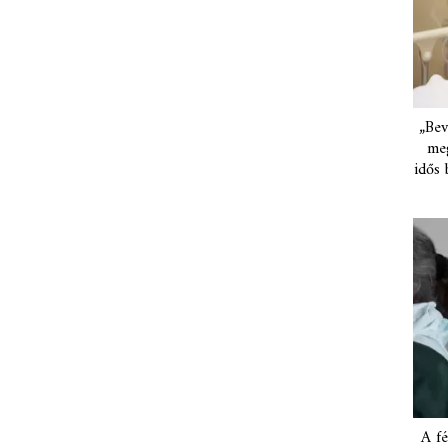
„Bev
meg
idős 
A fé