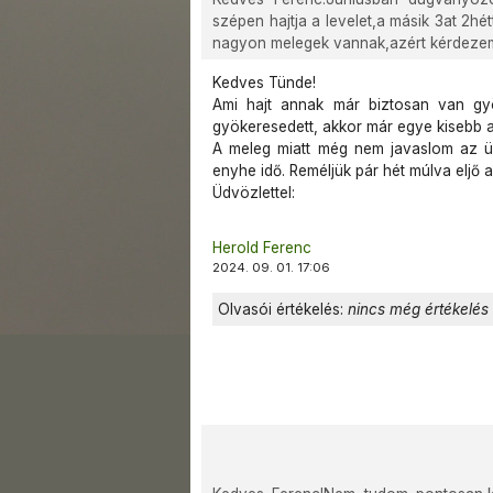
szépen hajtja a levelet,a másik 3at 2
nagyon melegek vannak,azért kérdez
Kedves Tünde!
Ami hajt annak már biztosan van gyö
gyökeresedett, akkor már egye kisebb a
A meleg miatt még nem javaslom az üv
enyhe idő. Reméljük pár hét múlva eljő 
Üdvözlettel:
Herold Ferenc
2024. 09. 01. 17:06
Olvasói értékelés:
nincs még értékelés