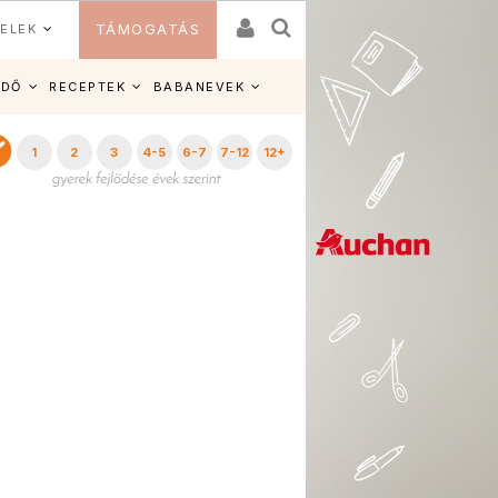
ELEK
TÁMOGATÁS
IDŐ
RECEPTEK
BABANEVEK
1
2
3
4-5
6-7
7-12
12+