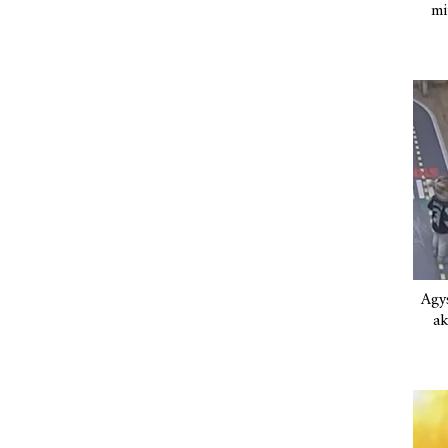
mi
Agys
ak