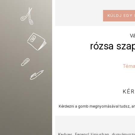
KÜLDJ EGY
Vá
rózsa sza
Téma
KÉR
Kérdezni a gomb megnyomásával tudsz, am
Kedves Ferenc!Júniusban dugványozo