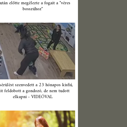
után előtte megélezte a fogait a "véres
bosszúhoz"
érülést szenvedett a 23 hónapos kisfiú,
it feldobott a gondozó, de nem tudott
elkapni - VIDEÓVAL