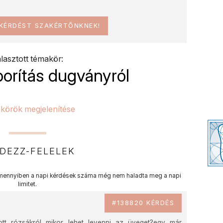
 KÉRDÉST SZAKÉRTŐNKNEK!
lasztott témakör:
porítás dugványról
körök megjelenítése
DEZZ-FELELEK
ennyiben a napi kérdések száma még nem haladta meg a napi
limitet.
#138820 KÉRDÉS
tt rózsákról mikor lehet levenni az üveget?egy már