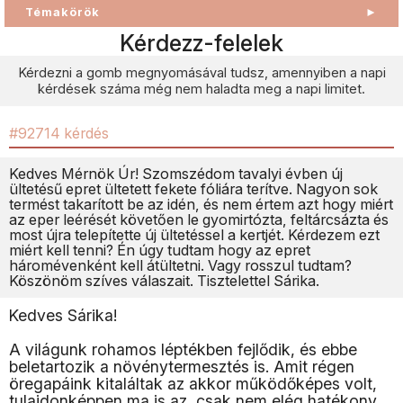
Témakörök
►
Kérdezz-felelek
Kérdezni a gomb megnyomásával tudsz, amennyiben a napi
kérdések száma még nem haladta meg a napi limitet.
#92714 kérdés
Kedves Mérnök Úr! Szomszédom tavalyi évben új
ültetésű epret ültetett fekete fóliára terítve. Nagyon sok
termést takarított be az idén, és nem értem azt hogy miért
az eper leérését követően le gyomirtózta, feltárcsázta és
most újra telepítette új ültetéssel a kertjét. Kérdezem ezt
miért kell tenni? Én úgy tudtam hogy az epret
háromévenként kell átültetni. Vagy rosszul tudtam?
Köszönöm szíves válaszait. Tisztelettel Sárika.
Kedves Sárika!
A világunk rohamos léptékben fejlődik, és ebbe
beletartozik a növénytermesztés is. Amit régen
öregapáink kitaláltak az akkor működőképes volt,
tulajdonképpen ma is az, csak nem elég hatékony.