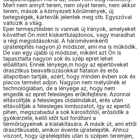
Mert nem annyit terem, nem olyat terem, nem akkor
terem, mások a környezeti körülmények, új
betegségek, kártevők jelentek meg stb. Egyszóval
változik a világ.
Eper termesztésben is vannak új irányok, amelyeket
követhet Ön mint kiskerttulajdonos, vagy maradhat
a régi megoldásoknál. A háromévenkénti
újratelepítés nagyon jó módszer, ami ma is működik.
De van egy újabb új módszer, miként azt Ön is
tapasztalta nagyon sok és szép epret lehet
előállítani. Ennek lényege,m hogy az epertöveket
drasztikus beavatkozásokkal fiatalon és erős
állapotban tartják, azért, hogy minden évben sok és
piacos termést adjon. Nagyon nem mélyülnék el
technológiában, de a lényege az, hogy nem
engedik az epret felesleges erőkifejtésre. Azonnal
eltávolítják a felesleges oldalindákat, érés után
eltávolítják a felesleges lombozatot, így az epertő
pihen, megszabadul a sok károsítótól, erősödik a
gyökérzete, kellő időt tud fordítani a
termőrügyeinek a kialakítására. A másik út, ami ettől
drasztikusabb, amikor évente újratelepítik. Ahhoz
viszont, hogy újratelepítés után is szépen teremjen,