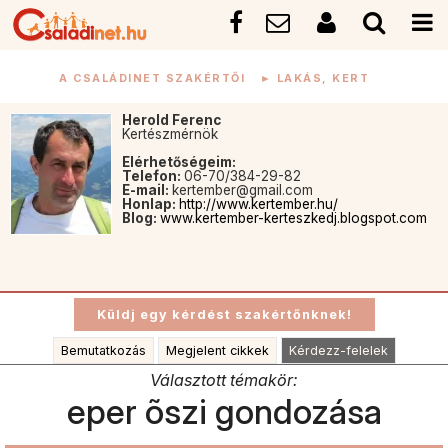
A CSALÁDINET SZAKÉRTŐI
►
LAKÁS, KERT
Herold Ferenc
Kertészmérnök
Elérhetőségeim:
Telefon:
06-70/384-29-82
E-mail:
kertember@gmail.com
Honlap:
http://www.kertember.hu/
Blog:
www.kertember-kerteszkedj.blogspot.com
Bemutatkozás
Megjelent cikkek
Kérdezz-felelek
Választott témakör:
eper õszi gondozása