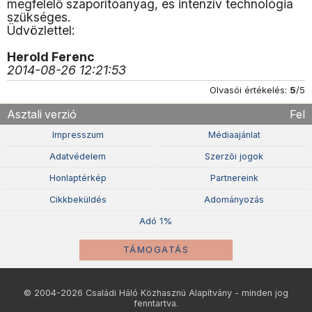
megfelelő szaporítóanyag, és intenzív technológia
szükséges.
Üdvözlettel:
Herold Ferenc
2014-08-26 12:21:53
Olvasói értékelés:
5
/5
Asztali verzió
Fel
Impresszum
Médiaajánlat
Adatvédelem
Szerzõi jogok
Honlaptérkép
Partnereink
Cikkbeküldés
Adományozás
Adó 1%
TÁMOGATÁS
© 2004-2026 Családi Háló Közhasznú Alapítvány - minden jog
fenntartva.