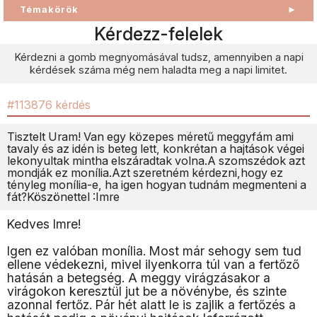
Témakörök
►
Kérdezz-felelek
Kérdezni a gomb megnyomásával tudsz, amennyiben a napi
kérdések száma még nem haladta meg a napi limitet.
#113876 kérdés
Tisztelt Uram! Van egy közepes méretű meggyfám ami
tavaly és az idén is beteg lett, konkrétan a hajtások végei
lekonyultak mintha elszáradtak volna.A szomszédok azt
mondják ez monília.Azt szeretném kérdezni,hogy ez
tényleg monília-e, ha igen hogyan tudnám megmenteni a
fát?Köszönettel :Imre
Kedves Imre!
Igen ez valóban monília. Most már sehogy sem tud
ellene védekezni, mivel ilyenkorra túl van a fertőző
hatásán a betegség. A meggy virágzásakor a
virágokon keresztül jut be a növénybe, és szinte
azonnal fertőz. Pár hét alatt le is zajlik a fertőzés a