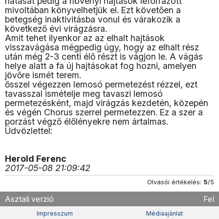
hatását pedig a növényi hajtások leforrázott
mivoltában könyvelhetjük el. Ezt követően a
betegség inaktivitásba vonul és várakozik a
következő évi virágzásra.
Amit tehet ilyenkor az az elhalt hajtások
visszavágása mégpedig úgy, hogy az elhalt rész
után még 2-3 centi élő részt is vágjon le. A vágás
helye alatt a fa új hajtásokat fog hozni, amelyen
jövőre ismét terem.
ősszel végezzen lemosó permetezést rézzel, ezt
tavasszal ismételje meg tavaszi lemosó
permetezésként, majd virágzás kezdetén, közepén
és végén Chorus szerrel permetezzen. Ez a szer a
porzást végző élőlényekre nem ártalmas.
Üdvözlettel:
Herold Ferenc
2017-05-08 21:09:42
Olvasói értékelés:
5
/5
Asztali verzió
Fel
Impresszum
Médiaajánlat