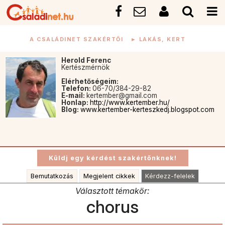
A CSALÁDINET SZAKÉRTŐI
►
LAKÁS, KERT
Herold Ferenc
Kertészmérnök
Elérhetőségeim:
Telefon:
06-70/384-29-82
E-mail:
kertember@gmail.com
Honlap:
http://www.kertember.hu/
Blog:
www.kertember-kerteszkedj.blogspot.com
Bemutatkozás
Megjelent cikkek
Kérdezz-felelek
Választott témakör:
chorus