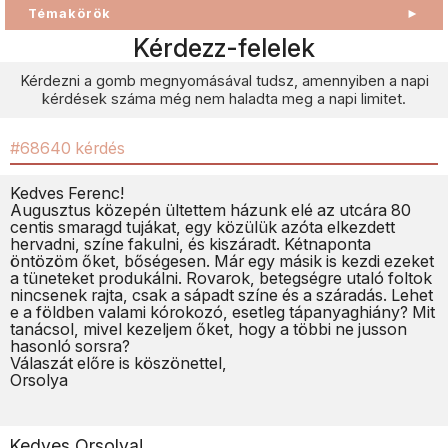
Témakörök
►
Kérdezz-felelek
Kérdezni a gomb megnyomásával tudsz, amennyiben a napi
kérdések száma még nem haladta meg a napi limitet.
#68640 kérdés
Kedves Ferenc!
Augusztus közepén ültettem házunk elé az utcára 80
centis smaragd tujákat, egy közülük azóta elkezdett
hervadni, színe fakulni, és kiszáradt. Kétnaponta
öntözöm őket, bőségesen. Már egy másik is kezdi ezeket
a tüneteket produkálni. Rovarok, betegségre utaló foltok
nincsenek rajta, csak a sápadt színe és a száradás. Lehet
e a földben valami kórokozó, esetleg tápanyaghiány? Mit
tanácsol, mivel kezeljem őket, hogy a többi ne jusson
hasonló sorsra?
Válaszát előre is köszönettel,
Orsolya
Kedves Orsolya!