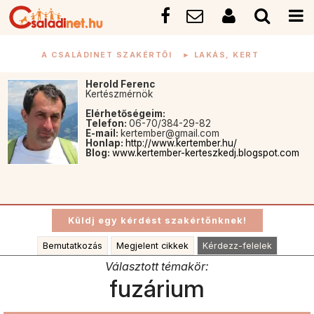
A CSALÁDINET SZAKÉRTŐI
►
LAKÁS, KERT
Herold Ferenc
Kertészmérnök
Elérhetőségeim:
Telefon:
06-70/384-29-82
E-mail:
kertember@gmail.com
Honlap:
http://www.kertember.hu/
Blog:
www.kertember-kerteszkedj.blogspot.com
Bemutatkozás
Megjelent cikkek
Kérdezz-felelek
Választott témakör:
fuzárium