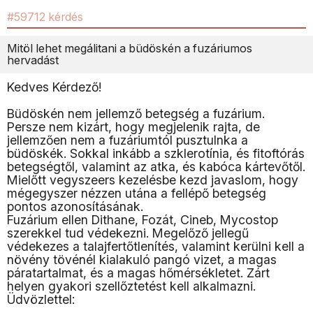
#59712 kérdés
Mitöl lehet megálitani a büdöskén a fuzáriumos
hervadást
Kedves Kérdező!
Büdöskén nem jellemző betegség a fuzárium.
Persze nem kizárt, hogy megjelenik rajta, de
jellemzően nem a fuzáriumtól pusztulnka a
büdöskék. Sokkal inkább a szklerotínia, és fitoftórás
betegségtől, valamint az atka, és kabóca kártevőtől.
Mielőtt vegyszeers kezelésbe kezd javaslom, hogy
mégegyszer nézzen utána a fellépő betegség
pontos azonosításának.
Fuzárium ellen Dithane, Fozát, Cineb, Mycostop
szerekkel tud védekezni. Megelőző jellegű
védekezes a talajfertőtlenítés, valamint kerülni kell a
növény tövénél kialakuló pangó vizet, a magas
páratartalmat, és a magas hőmérsékletet. Zárt
helyen gyakori szellőztetést kell alkalmazni.
Üdvözlettel: