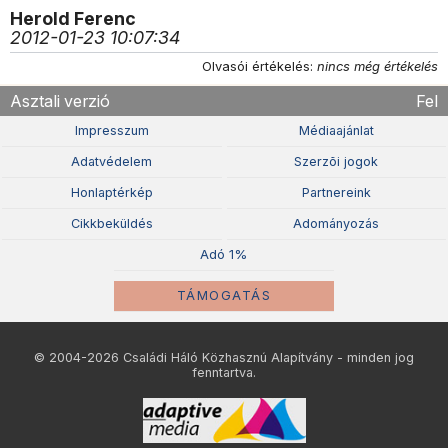
Herold Ferenc
2012-01-23 10:07:34
Olvasói értékelés:
nincs még értékelés
Asztali verzió
Fel
Impresszum
Médiaajánlat
Adatvédelem
Szerzõi jogok
Honlaptérkép
Partnereink
Cikkbeküldés
Adományozás
Adó 1%
TÁMOGATÁS
© 2004-2026 Családi Háló Közhasznú Alapítvány - minden jog
fenntartva.