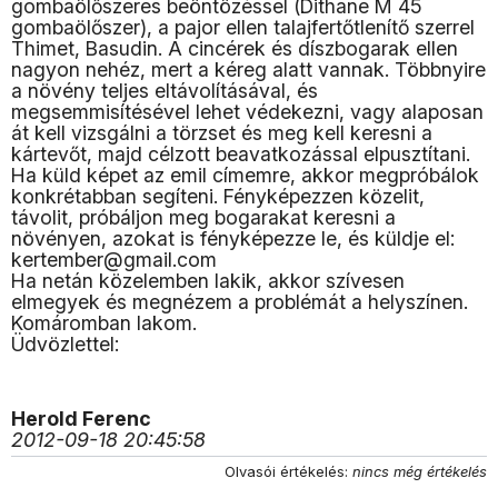
gombaölőszeres beöntözéssel (Dithane M 45
gombaölőszer), a pajor ellen talajfertőtlenítő szerrel
Thimet, Basudin. A cincérek és díszbogarak ellen
nagyon nehéz, mert a kéreg alatt vannak. Többnyire
a növény teljes eltávolításával, és
megsemmisítésével lehet védekezni, vagy alaposan
át kell vizsgálni a törzset és meg kell keresni a
kártevőt, majd célzott beavatkozással elpusztítani.
Ha küld képet az emil címemre, akkor megpróbálok
konkrétabban segíteni. Fényképezzen közelit,
távolit, próbáljon meg bogarakat keresni a
növényen, azokat is fényképezze le, és küldje el:
kertember@gmail.com
Ha netán közelemben lakik, akkor szívesen
elmegyek és megnézem a problémát a helyszínen.
Komáromban lakom.
Üdvözlettel:
Herold Ferenc
2012-09-18 20:45:58
Olvasói értékelés:
nincs még értékelés