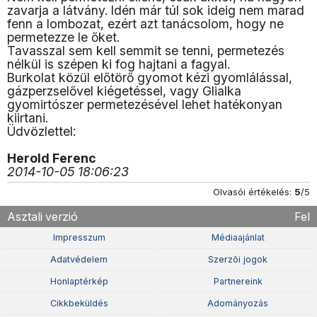
zavarja a látvány. Idén már túl sok ideig nem marad
fenn a lombozat, ezért azt tanácsolom, hogy ne
permetezze le őket.
Tavasszal sem kell semmit se tenni, permetezés
nélkül is szépen ki fog hajtani a fagyal.
Burkolat közül előtörő gyomot kézi gyomlálással,
gázperzselővel kiégetéssel, vagy Glialka
gyomirtószer permetezésével lehet hatékonyan
kiirtani.
Üdvözlettel:
Herold Ferenc
2014-10-05 18:06:23
Olvasói értékelés:
5
/5
Asztali verzió
Fel
Impresszum
Médiaajánlat
Adatvédelem
Szerzõi jogok
Honlaptérkép
Partnereink
Cikkbeküldés
Adományozás