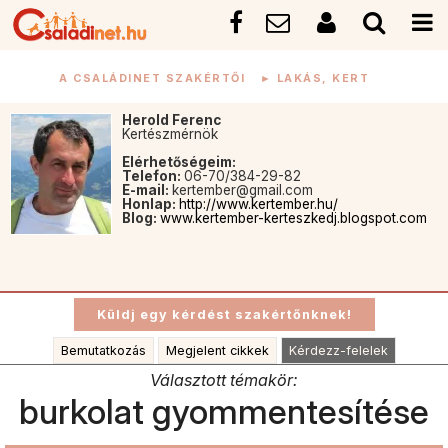
A CSALÁDINET SZAKÉRTŐI
►
LAKÁS, KERT
Herold Ferenc
Kertészmérnök
Elérhetőségeim:
Telefon:
06-70/384-29-82
E-mail:
kertember@gmail.com
Honlap:
http://www.kertember.hu/
Blog:
www.kertember-kerteszkedj.blogspot.com
Bemutatkozás
Megjelent cikkek
Kérdezz-felelek
Választott témakör:
burkolat gyommentesítése