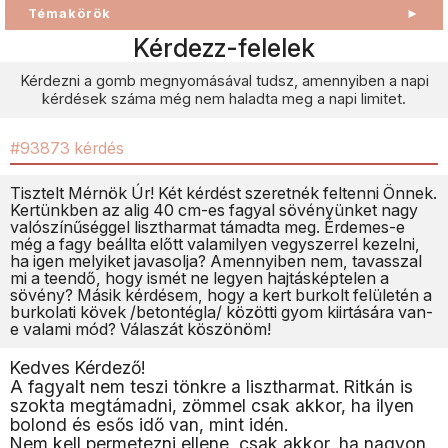
Témakörök
►
Kérdezz-felelek
Kérdezni a gomb megnyomásával tudsz, amennyiben a napi
kérdések száma még nem haladta meg a napi limitet.
#93873 kérdés
Tisztelt Mérnök Úr! Két kérdést szeretnék feltenni Önnek.
Kertünkben az alig 40 cm-es fagyal sövényünket nagy
valószínűséggel lisztharmat támadta meg. Érdemes-e
még a fagy beállta előtt valamilyen vegyszerrel kezelni,
ha igen melyiket javasolja? Amennyiben nem, tavasszal
mi a teendő, hogy ismét ne legyen hajtásképtelen a
sövény? Másik kérdésem, hogy a kert burkolt felületén a
burkolati kövek /betontégla/ közötti gyom kiirtására van-
e valami mód? Válaszát köszönöm!
Kedves Kérdező!
A fagyalt nem teszi tönkre a lisztharmat. Ritkán is
szokta megtámadni, zömmel csak akkor, ha ilyen
bolond és esős idő van, mint idén.
Nem kell permetezni ellene, csak akkor, ha nagyon