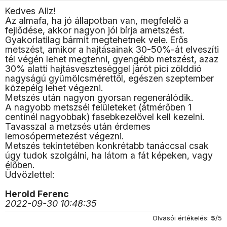
Kedves Aliz!
Az almafa, ha jó állapotban van, megfelelő a
fejlődése, akkor nagyon jól bírja ametszést.
Gyakorlatilag bármit megtehetnek vele. Erős
metszést, amikor a hajtásainak 30-50%-át elveszíti
tél végén lehet megtenni, gyengébb metszést, azaz
30% alatti hajtásveszteséggel járót pici zölddió
nagyságú gyümölcsmérettől, egészen szeptember
közepéig lehet végezni.
Metszés után nagyon gyorsan regenerálódik.
A nagyobb metszséi felületeket (átmérőben 1
centinél nagyobbak) fasebkezelővel kell kezelni.
Tavasszal a metzsés után érdemes
lemosópermetezést végezni.
Metszés tekintetében konkrétabb tanáccsal csak
úgy tudok szolgálni, ha látom a fát képeken, vagy
élőben.
Üdvözlettel:
Herold Ferenc
2022-09-30 10:48:35
Olvasói értékelés:
5
/5