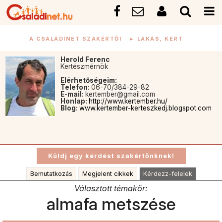
A CSALÁDINET SZAKÉRTŐI
►
LAKÁS, KERT
Herold Ferenc
Kertészmérnök
Elérhetőségeim:
Telefon:
06-70/384-29-82
E-mail:
kertember@gmail.com
Honlap:
http://www.kertember.hu/
Blog:
www.kertember-kerteszkedj.blogspot.com
Bemutatkozás
Megjelent cikkek
Kérdezz-felelek
Választott témakör:
almafa metszése