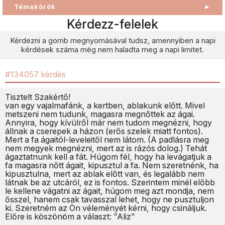
Témakörök
►
Kérdezz-felelek
Kérdezni a gomb megnyomásával tudsz, amennyiben a napi
kérdések száma még nem haladta meg a napi limitet.
#134057 kérdés
Tisztelt Szakértő!
van egy vajalmafánk, a kertben, ablakunk előtt. Mivel
metszeni nem tudunk, magasra megnőttek az ágai.
Annyira, hogy kívülről már nem tudom megnézni, hogy
állnak a cserepek a házon (erős szelek miatt fontos).
Mert a fa ágaitól-leveleitől nem látom. (A padlásra meg
nem megyek megnézni, mert az is rázós dolog.) Tehát
ágaztatnunk kell a fát. Húgom fél, hogy ha levágatjuk a
fa magasra nőtt ágait, kipusztul a fa. Nem szeretnénk, ha
kipusztulna, mert az ablak előtt van, és legalább nem
látnak be az utcáról, ez is fontos. Szerintem minél előbb
le kellene vágatni az ágait, húgom meg azt mondja, nem
ősszel, hanem csak tavasszal lehet, hogy ne pusztuljon
ki. Szeretném az Ön véleményét kérni, hogy csináljuk.
Előre is köszönöm a választ: "Aliz"