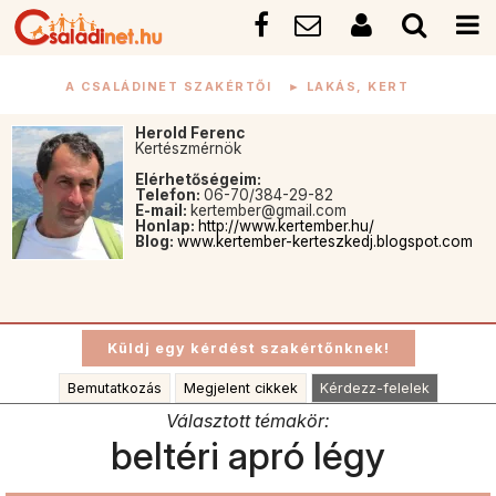
A CSALÁDINET SZAKÉRTŐI
►
LAKÁS, KERT
Herold Ferenc
Kertészmérnök
Elérhetőségeim:
Telefon:
06-70/384-29-82
E-mail:
kertember@gmail.com
Honlap:
http://www.kertember.hu/
Blog:
www.kertember-kerteszkedj.blogspot.com
Bemutatkozás
Megjelent cikkek
Kérdezz-felelek
Választott témakör:
beltéri apró légy