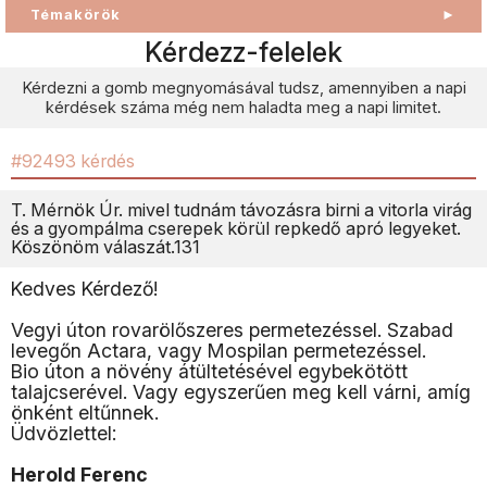
Témakörök
►
Kérdezz-felelek
Kérdezni a gomb megnyomásával tudsz, amennyiben a napi
kérdések száma még nem haladta meg a napi limitet.
#92493 kérdés
T. Mérnök Úr. mivel tudnám távozásra birni a vitorla virág
és a gyompálma cserepek körül repkedő apró legyeket.
Köszönöm válaszát.131
Kedves Kérdező!
Vegyi úton rovarölőszeres permetezéssel. Szabad
levegőn Actara, vagy Mospilan permetezéssel.
Bio úton a növény átültetésével egybekötött
talajcserével. Vagy egyszerűen meg kell várni, amíg
önként eltűnnek.
Üdvözlettel:
Herold Ferenc