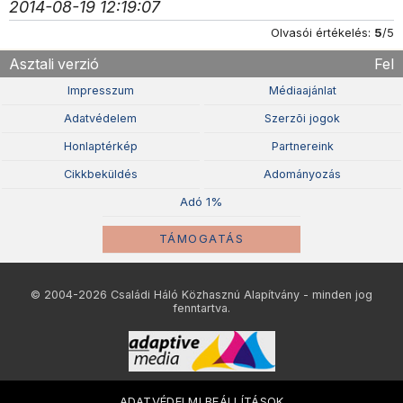
2014-08-19 12:19:07
Olvasói értékelés:
5
/5
Asztali verzió
Fel
Impresszum
Médiaajánlat
Adatvédelem
Szerzõi jogok
Honlaptérkép
Partnereink
Cikkbeküldés
Adományozás
Adó 1%
TÁMOGATÁS
© 2004-2026 Családi Háló Közhasznú Alapítvány - minden jog
fenntartva.
ADATVÉDELMI BEÁLLÍTÁSOK