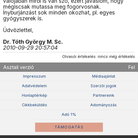
valójában miről is van szó, ezért javaslom, hogy
mégiscsak mutassa meg fogorvosnak.
Ínyburjánzást sok minden okozhat, pl. egyes
gyógyszerek is.
Üdvözlettel,
Dr. Tóth György M. Sc.
2010-09-29 20:57:04
Olvasói értékelés:
nincs még értékelés
Asztali verzió
Fel
Impresszum
Médiaajánlat
Adatvédelem
Szerzõi jogok
Honlaptérkép
Partnereink
Cikkbeküldés
Adományozás
Adó 1%
TÁMOGATÁS