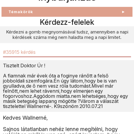
Témakörök
►
Kérdezz-felelek
Kérdezni a gomb megnyomásával tudsz, amennyiben a napi
kérdések száma még nem haladta meg a napi limitet.
#35915 kérdés
Tisztelt Doktor Úr !
A fiamnak már évek óta a foginye ránőtt a felső
jobboldali szemfogára.Én úgy látom,hogy be is van
gyulladva,de ő nem vesz róla tudomást.Mivel már
felnőtt,nem lehet rávenni,hogy elmenjen egy
fogorvoshoz.Aggódom miatta.nem lehetséges,hogy egy
másik betegség lappang mögötte ?Várom a válaszát
tisztelettel Wallnerné-. K9szönöm 2010.07.21
Kedves Wallnerné,
Sajnos látatlanban nehéz lenne megítélni, hogy