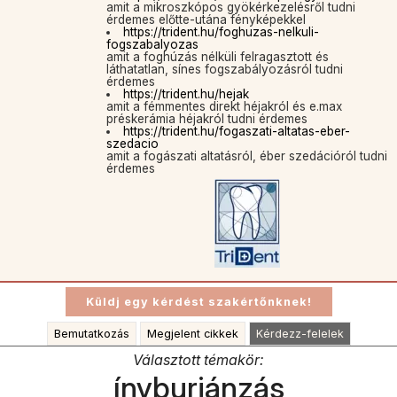
amit a mikroszkópos gyökérkezelésről tudni
érdemes előtte-utána fényképekkel
https://trident.hu/foghuzas-nelkuli-
fogszabalyozas
amit a foghúzás nélküli felragasztott és
láthatatlan, sínes fogszabályozásról tudni
érdemes
https://trident.hu/hejak
amit a fémmentes direkt héjakról és e.max
préskerámia héjakról tudni érdemes
https://trident.hu/fogaszati-altatas-eber-
szedacio
amit a fogászati altatásról, éber szedációról tudni
érdemes
Bemutatkozás
Megjelent cikkek
Kérdezz-felelek
Választott témakör:
ínyburjánzás