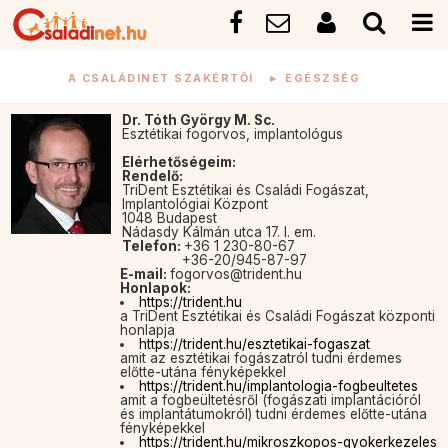
A CSALÁDINET SZAKÉRTŐI
►
EGÉSZSÉG
Dr. Tóth György M. Sc.
Esztétikai fogorvos, implantológus
Elérhetőségeim:
Rendelő:
TriDent Esztétikai és Családi Fogászat,
Implantológiai Központ
1048 Budapest
Nádasdy Kálmán utca 17. I. em.
Telefon:
+36 1 230-80-67
+36-20/945-87-97
E-mail:
fogorvos@trident.hu
Honlapok:
https://trident.hu
a TriDent Esztétikai és Családi Fogászat központi
honlapja
https://trident.hu/esztetikai-fogaszat
amit az esztétikai fogászatról tudni érdemes
előtte-utána fényképekkel
https://trident.hu/implantologia-fogbeultetes
amit a fogbeültetésről (fogászati implantációról
és implantátumokról) tudni érdemes előtte-utána
fényképekkel
https://trident.hu/mikroszkopos-gyokerkezeles