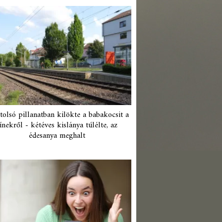
tolsó pillanatban kilökte a babakocsit a
ínekről - kétéves kislánya túlélte, az
édesanya meghalt