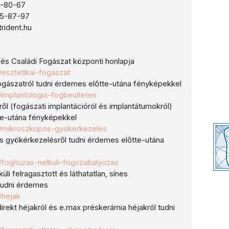
0-80-67
87-97
rident.hu
i és Családi Fogászat központi honlapja
u/esztetikai-fogaszat
fogászatról tudni érdemes előtte-utána fényképekkel
hu/implantologia-fogbeultetes
ről (fogászati implantációról és implantátumokról)
te-utána fényképekkel
.hu/mikroszkopos-gyokerkezeles
s gyökérkezelésről tudni érdemes előtte-utána
hu/foghuzas-nelkuli-fogszabalyozas
üli felragasztott és láthatatlan, sínes
tudni érdemes
u/hejak
rekt héjakról és e.max préskerámia héjakról tudni