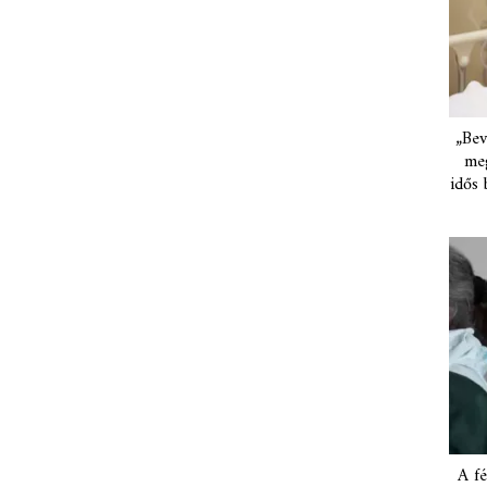
„Bev
meg
idős 
A fé