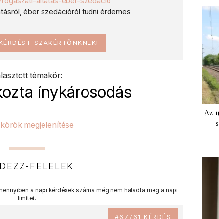
hu/fogaszati-altatas-eber-szedacio
tatásról, éber szedációról tudni érdemes
 KÉRDÉST SZAKÉRTŐNKNEK!
lasztott témakör:
kozta ínykárosodás
Az u
s
körök megjelenítése
DEZZ-FELELEK
ennyiben a napi kérdések száma még nem haladta meg a napi
limitet.
#67761 KÉRDÉS