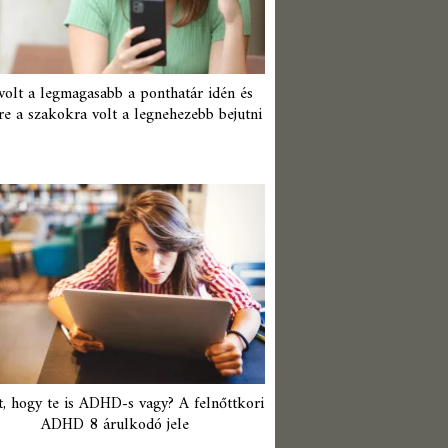
 volt a legmagasabb a ponthatár idén és
re a szakokra volt a legnehezebb bejutni
t, hogy te is ADHD-s vagy? A felnőttkori
ADHD 8 árulkodó jele