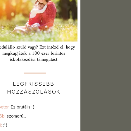
edülálló szülő vagy? Ezt intézd el, hogy
megkapjátok a 100 ezer forintos
iskolakezdési támogatást
LEGFRISSEBB
HOZZÁSZÓLÁSOK
peter:
Ez brutális :(
76b:
szomorú...
i:
:'(