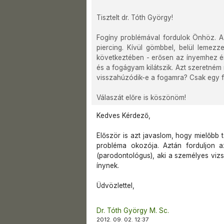
Tisztelt dr. Tóth György!
Fogíny problémával fordulok Önhöz. Az 
piercing. Kívül gömbbel, belül lemezz
következtében - erősen az ínyemhez ér
és a fogágyam kilátszik. Azt szeretném 
visszahúzódik-e a fogamra? Csak egy f
Válaszát előre is köszönöm!
Kedves Kérdező,
Először is azt javaslom, hogy mielőbb t
probléma okozója. Aztán forduljon 
(parodontológus), aki a személyes viz
ínynek.
Üdvözlettel,
Dr. Tóth György M. Sc.
2012. 09. 02. 12:37