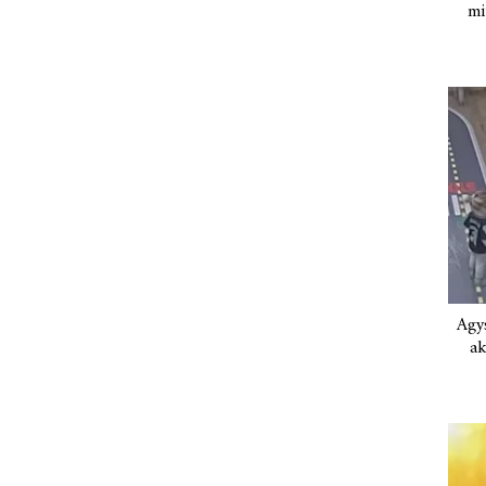
mi
Agys
ak