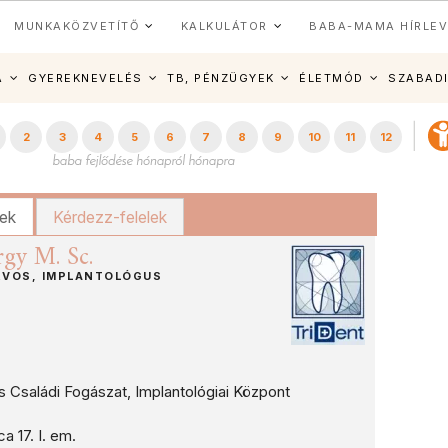
MUNKAKÖZVETÍTŐ
KALKULÁTOR
BABA-MAMA HÍRLEV
A
GYEREKNEVELÉS
TB, PÉNZÜGYEK
ÉLETMÓD
SZABAD
2
3
4
5
6
7
8
9
10
11
12
kek
Kérdezz-felelek
gy M. Sc.
RVOS, IMPLANTOLÓGUS
és Családi Fogászat, Implantológiai Központ
 17. I. em.