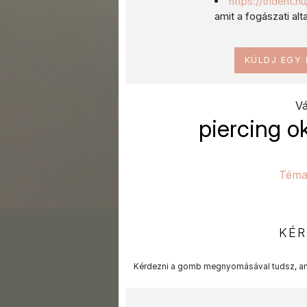
https://trident.
amit a fogászati al
KÜLDJ EGY
Vá
piercing o
Téma
KÉR
Kérdezni a gomb megnyomásával tudsz, am