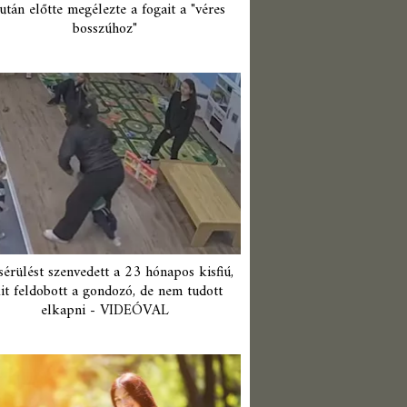
után előtte megélezte a fogait a "véres
bosszúhoz"
érülést szenvedett a 23 hónapos kisfiú,
it feldobott a gondozó, de nem tudott
elkapni - VIDEÓVAL