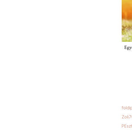
Egy
foldi
Zoli
PEszt