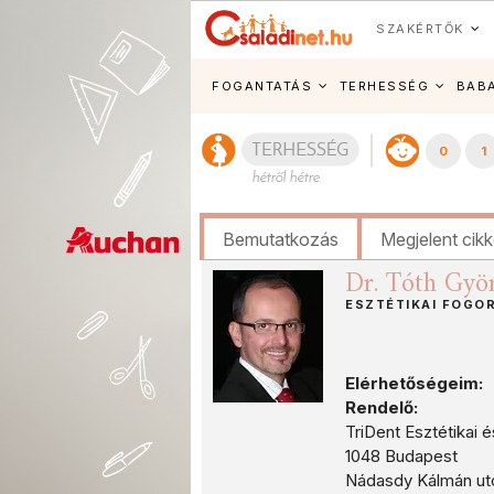
SZAKÉRTŐK
FOGANTATÁS
TERHESSÉG
BAB
0
1
Bemutatkozás
Megjelent cik
Dr. Tóth Györ
ESZTÉTIKAI FOGO
Elérhetőségeim:
Rendelő:
TriDent Esztétikai 
1048 Budapest
Nádasdy Kálmán utca