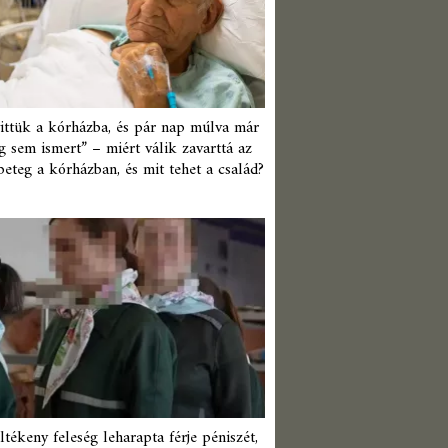
ittük a kórházba, és pár nap múlva már
 sem ismert” – miért válik zavarttá az
beteg a kórházban, és mit tehet a család?
ltékeny feleség leharapta férje péniszét,