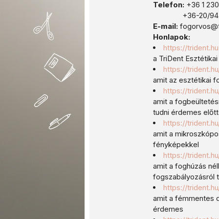
Telefon:
+36 1 23
+36-20/945-
E-mail:
fogorvos@t
Honlapok:
https://trident.hu
a TriDent Esztétika
https://trident.h
amit az esztétikai 
https://trident.
amit a fogbeültetés
tudni érdemes előt
https://trident
amit a mikroszkópo
fényképekkel
https://trident.
amit a foghúzás nélk
fogszabályozásról 
https://trident.h
amit a fémmentes di
érdemes