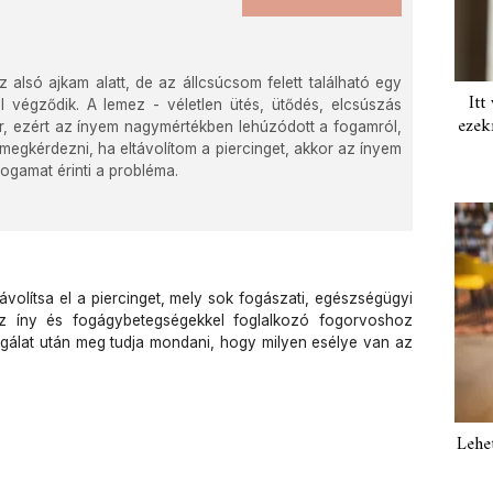
alsó ajkam alatt, de az állcsúcsom felett található egy
Itt
el végződik. A lemez - véletlen ütés, ütődés, elcsúszás
ezek
, ezért az ínyem nagymértékben lehúzódott a fogamról,
megkérdezni, ha eltávolítom a piercinget, akkor az ínyem
ogamat érinti a probléma.
ávolítsa el a piercinget, mely sok fogászati, egészségügyi
az íny és fogágybetegségekkel foglalkozó fogorvoshoz
sgálat után meg tudja mondani, hogy milyen esélye van az
Lehe