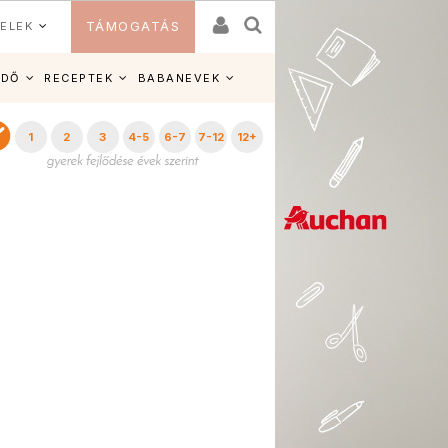
ELEK
TÁMOGATÁS
IDŐ
RECEPTEK
BABANEVEK
1
2
3
4-5
6-7
7-12
12+