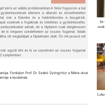
égét kérni az alábbi problémámban:A felső fogsorom a bal
gyökérkezelések ellenére is állandó és elviselhetetlen
óta) már a fülembe és a halántékomba is kisugárzik.
Itt
ajuk ezeknek a fogaknak és tökéletes a gyökérkezelés.
ezek
zerkezeléseket adnak, de a fájdalom csak ideiglenesen
a, de ki mégsem szedethetem az összes fogamat. Valaki
tha ott megtaláljak a fájdalmaim okát. Ön mit javasol mit
már együtt élni és ki se szeretném az összes foigamat
012 szeptemberi
anúja. Forduljon Prof. Dr. Szabó Györgyhöz a Mária utcai
érrője a területnek.
Lehe