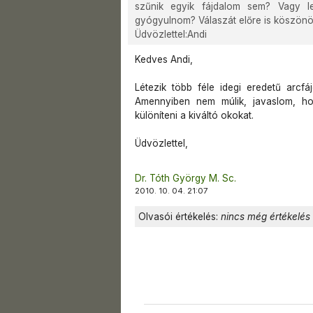
szűnik egyik fájdalom sem? Vagy le
gyógyulnom? Válaszát előre is köszön
Üdvözlettel:Andi
Kedves Andi,
Létezik több féle idegi eredetű arcfá
Amennyiben nem múlik, javaslom, hogy
különíteni a kiváltó okokat.
Üdvözlettel,
Dr. Tóth György M. Sc.
2010. 10. 04. 21:07
Olvasói értékelés:
nincs még értékelés