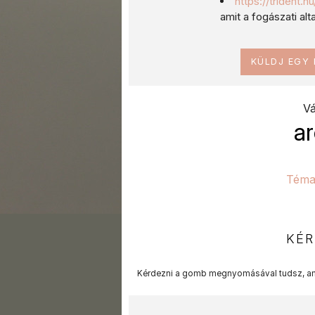
https://trident.
amit a fogászati al
KÜLDJ EGY
Vá
a
Téma
KÉR
Kérdezni a gomb megnyomásával tudsz, am