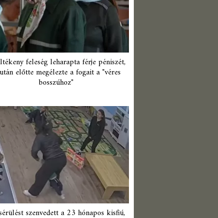
ltékeny feleség leharapta férje péniszét,
után előtte megélezte a fogait a "véres
bosszúhoz"
érülést szenvedett a 23 hónapos kisfiú,