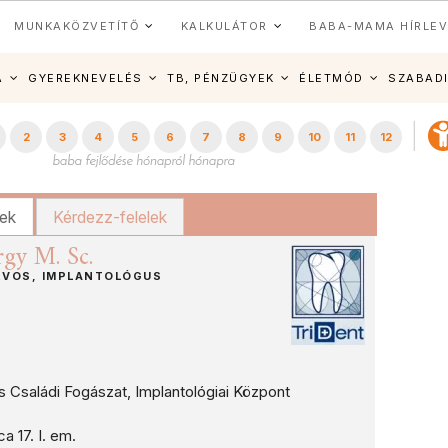
MUNKAKÖZVETÍTŐ
KALKULÁTOR
BABA-MAMA HÍRLEV
A
GYEREKNEVELÉS
TB, PÉNZÜGYEK
ÉLETMÓD
SZABAD
2
3
4
5
6
7
8
9
10
11
12
kek
Kérdezz-felelek
gy M. Sc.
RVOS, IMPLANTOLÓGUS
és Családi Fogászat, Implantológiai Központ
 17. I. em.