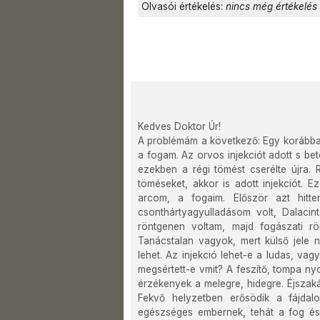
Olvasói értékelés:
nincs még értékelés
Kedves Doktor Úr!
A problémám a következő: Egy korábban
a fogam. Az orvos injekciót adott s bet
ezekben a régi tömést cserélte újra. 
töméseket, akkor is adott injekciót. 
arcom, a fogaim. Először azt hitt
csonthártyagyulladásom volt, Dalacin
röntgenen voltam, majd fogászati r
Tanácstalan vagyok, mert külső jele
lehet. Az injekció lehet-e a ludas, vagy
megsértett-e vmit? A feszítő, tompa n
érzékenyek a melegre, hidegre. Éjszak
Fekvő helyzetben erősödik a fájdal
egészséges embernek, tehát a fog és a