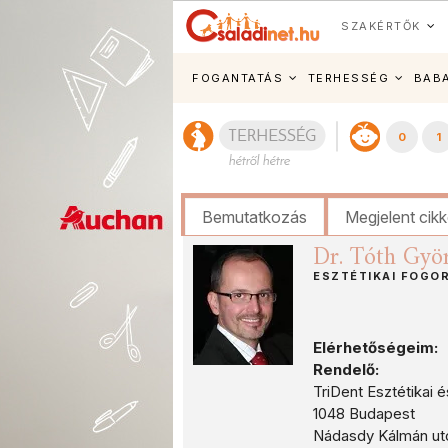
SZAKÉRTŐK
FOGANTATÁS
TERHESSÉG
BAB
0
1
Bemutatkozás
Megjelent cik
Dr. Tóth Györ
ESZTÉTIKAI FOGO
Elérhetőségeim:
Rendelő:
TriDent Esztétikai 
1048 Budapest
Nádasdy Kálmán utca