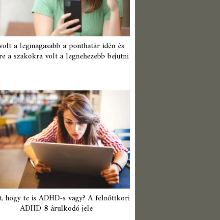
 volt a legmagasabb a ponthatár idén és
re a szakokra volt a legnehezebb bejutni
t, hogy te is ADHD-s vagy? A felnőttkori
ADHD 8 árulkodó jele