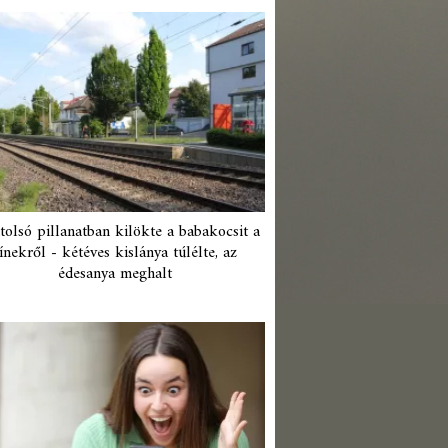
tolsó pillanatban kilökte a babakocsit a
ínekről - kétéves kislánya túlélte, az
édesanya meghalt