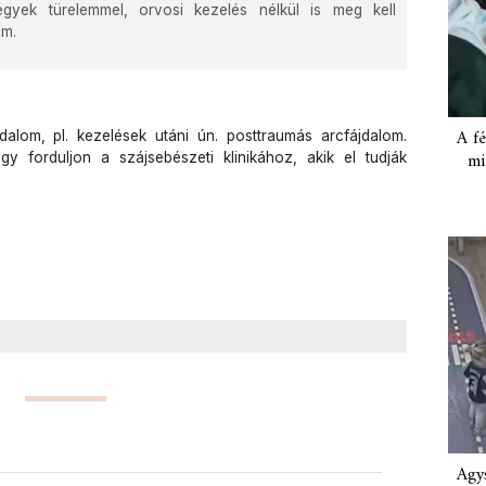
gyek türelemmel, orvosi kezelés nélkül is meg kell
öm.
A fé
jdalom, pl. kezelések utáni ún. posttraumás arcfájdalom.
mi
 forduljon a szájsebészeti klinikához, akik el tudják
Agys