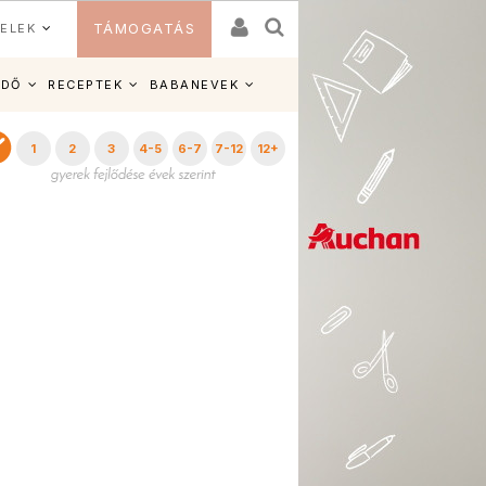
ELEK
TÁMOGATÁS
IDŐ
RECEPTEK
BABANEVEK
1
2
3
4-5
6-7
7-12
12+