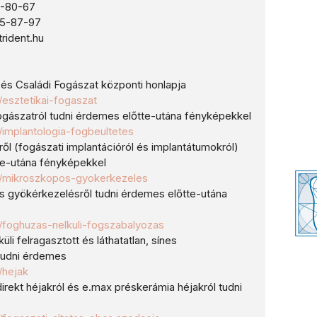
0-80-67
87-97
rident.hu
i és Családi Fogászat központi honlapja
u/esztetikai-fogaszat
fogászatról tudni érdemes előtte-utána fényképekkel
hu/implantologia-fogbeultetes
ről (fogászati implantációról és implantátumokról)
te-utána fényképekkel
.hu/mikroszkopos-gyokerkezeles
s gyökérkezelésről tudni érdemes előtte-utána
hu/foghuzas-nelkuli-fogszabalyozas
üli felragasztott és láthatatlan, sínes
tudni érdemes
u/hejak
rekt héjakról és e.max préskerámia héjakról tudni