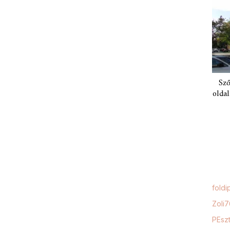
Sző
oldal
foldi
Zoli
PEszt