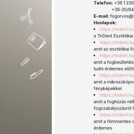
Telefon:
+36 1 23
+36-20/945-
E-mail:
fogorvos@t
Honlapok:
https://trident.hu
a TriDent Esztétika
https://trident.h
amit az esztétikai 
https://trident.
amit a fogbeültetés
tudni érdemes előt
https://trident
amit a mikroszkópo
fényképekkel
https://trident.
amit a foghúzás nélk
fogszabályozásról 
https://trident.h
amit a fémmentes di
érdemes