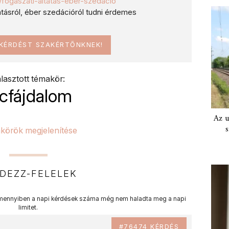
hu/fogaszati-altatas-eber-szedacio
tatásról, éber szedációról tudni érdemes
 KÉRDÉST SZAKÉRTŐNKNEK!
lasztott témakör:
rcfájdalom
Az u
s
körök megjelenítése
DEZZ-FELELEK
ennyiben a napi kérdések száma még nem haladta meg a napi
limitet.
#76474 KÉRDÉS