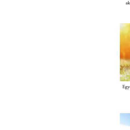
ak
Egy