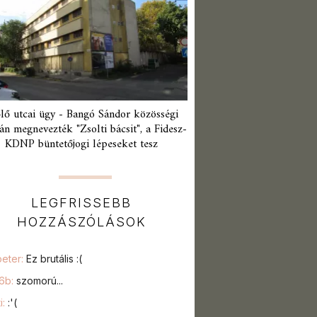
lő utcai ügy - Bangó Sándor közösségi
án megnevezték "Zsolti bácsit", a Fidesz-
KDNP büntetőjogi lépeseket tesz
LEGFRISSEBB
HOZZÁSZÓLÁSOK
peter:
Ez brutális :(
76b:
szomorú...
i:
:'(