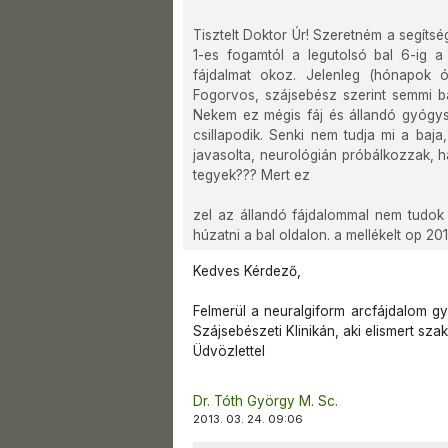
Tisztelt Doktor Úr! Szeretném a segíts
1-es fogamtól a legutolsó bal 6-ig a 
fájdalmat okoz. Jelenleg (hónapok 
Fogorvos, szájsebész szerint semmi b
Nekem ez mégis fáj és állandó gyógys
csillapodik. Senki nem tudja mi a baj
javasolta, neurológián próbálkozzak, há
tegyek??? Mert ez
zel az állandó fájdalommal nem tudok 
húzatni a bal oldalon. a mellékelt op 2
Kedves Kérdező,
Felmerül a neuralgiform arcfájdalom gy
Szájsebészeti Klinikán, aki elismert szak
Üdvözlettel
Dr. Tóth György M. Sc.
2013. 03. 24. 09:06