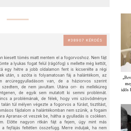
#38907 KÉRDÉS
 kiesett tömés miatt mentem el a fogorvoshoz. Nem fájt
ömte a lyukas fogat felül (rágófog) s mellette még kettőt,
Rá egy hétre a jobb oldalamon fent is kicserélte a régi
Ezek után, s azóta is folyamatosan fáj a halántékom, az
„Bev
em arcüreggyulladásom van, de a háziorvos szerint
meg
t szedtem, de nem javultam. Utána orr- és melléküreg
idős 
öntgenen, de egyik sem mutatott ki semmi problémát.
 nincs a problémának, de félek, hogy vmi szövődménye
 talán túl mélyen végezte a fogorvos a fúrást, tisztítást,
yomásos fájdalom a halántékomban nem szűnik, a fogaim
ára Apranax-ot veszek be, hátha a gyulladás is csökken.
om. Előtte nagyon ritkán fájt a fejem, úgy mint más
 fejfájás feltétlen összefügg. Merre induljak, ha nem