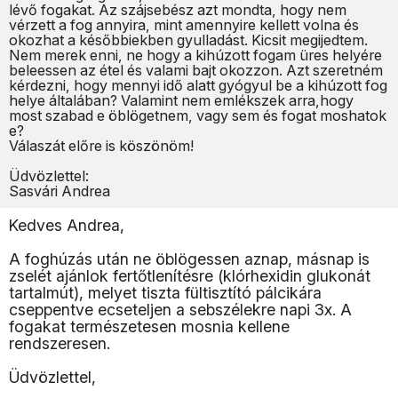
lévő fogakat. Az szájsebész azt mondta, hogy nem
vérzett a fog annyira, mint amennyire kellett volna és
okozhat a későbbiekben gyulladást. Kicsit megijedtem.
Nem merek enni, ne hogy a kihúzott fogam üres helyére
beleessen az étel és valami bajt okozzon. Azt szeretném
kérdezni, hogy mennyi idő alatt gyógyul be a kihúzott fog
helye általában? Valamint nem emlékszek arra,hogy
most szabad e öblögetnem, vagy sem és fogat moshatok
e?
Válaszát előre is köszönöm!
Üdvözlettel:
Sasvári Andrea
Kedves Andrea,
A foghúzás után ne öblögessen aznap, másnap is
zselét ajánlok fertőtlenítésre (klórhexidin glukonát
tartalmút), melyet tiszta fültisztító pálcikára
cseppentve ecseteljen a sebszélekre napi 3x. A
fogakat természetesen mosnia kellene
rendszeresen.
Üdvözlettel,