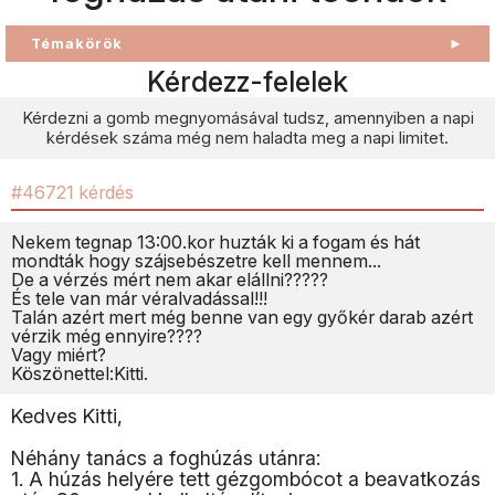
Témakörök
►
Kérdezz-felelek
Kérdezni a gomb megnyomásával tudsz, amennyiben a napi
kérdések száma még nem haladta meg a napi limitet.
#46721 kérdés
Nekem tegnap 13:00.kor huzták ki a fogam és hát
mondták hogy szájsebészetre kell mennem...
De a vérzés mért nem akar elállni?????
És tele van már véralvadással!!!
Talán azért mert még benne van egy győkér darab azért
vérzik még ennyire????
Vagy miért?
Köszönettel:Kitti.
Kedves Kitti,
Néhány tanács a foghúzás utánra:
1. A húzás helyére tett gézgombócot a beavatkozás