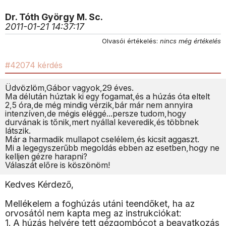
Dr. Tóth György M. Sc.
2011-01-21 14:37:17
Olvasói értékelés:
nincs még értékelés
#42074 kérdés
Üdvözlöm,Gábor vagyok,29 éves.
Ma délután húztak ki egy fogamat,és a húzás óta eltelt
2,5 óra,de még mindig vérzik,bár már nem annyira
intenzíven,de mégis eléggé...persze tudom,hogy
durvának is tőnik,mert nyállal keveredik,és többnek
látszik.
Már a harmadik mullapot cselélem,és kicsit aggaszt.
Mi a legegyszerűbb megoldás ebben az esetben,hogy ne
kelljen gézre harapni?
Válaszát előre is köszönöm!
Kedves Kérdező,
Mellékelem a foghúzás utáni teendőket, ha az
orvosától nem kapta meg az instrukciókat:
1. A húzás helyére tett gézgombócot a beavatkozás