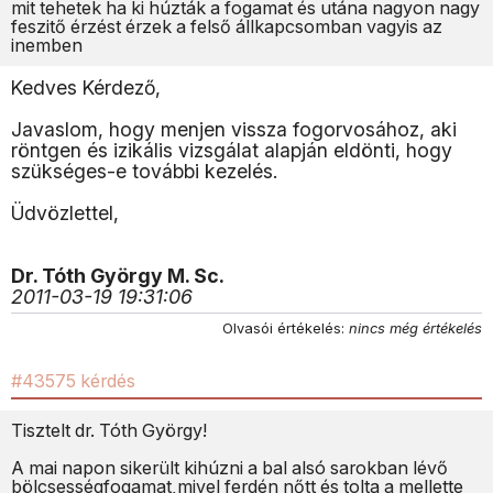
mit tehetek ha ki húzták a fogamat és utána nagyon nagy
feszitő érzést érzek a felső állkapcsomban vagyis az
inemben
Kedves Kérdező,
Javaslom, hogy menjen vissza fogorvosához, aki
röntgen és izikális vizsgálat alapján eldönti, hogy
szükséges-e további kezelés.
Üdvözlettel,
Dr. Tóth György M. Sc.
2011-03-19 19:31:06
Olvasói értékelés:
nincs még értékelés
#43575 kérdés
Tisztelt dr. Tóth György!
A mai napon sikerült kihúzni a bal alsó sarokban lévő
bölcsességfogamat,mivel ferdén nőtt és tolta a mellette