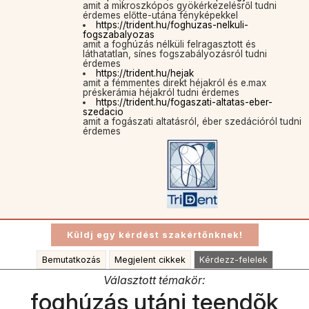
amit a mikroszkópos gyökérkezelésről tudni
érdemes előtte-utána fényképekkel
https://trident.hu/foghuzas-nelkuli-
fogszabalyozas
amit a foghúzás nélküli felragasztott és
láthatatlan, sínes fogszabályozásról tudni
érdemes
https://trident.hu/hejak
amit a fémmentes direkt héjakról és e.max
préskerámia héjakról tudni érdemes
https://trident.hu/fogaszati-altatas-eber-
szedacio
amit a fogászati altatásról, éber szedációról tudni
érdemes
Bemutatkozás
Megjelent cikkek
Kérdezz-felelek
Választott témakör:
foghúzás utáni teendõk