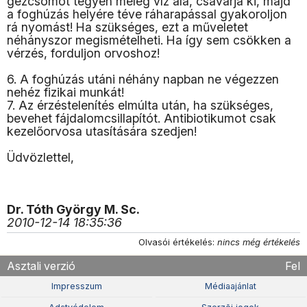
gézcsomót tegyen meleg víz alá, csavarja ki, majd
a foghúzás helyére téve ráharapással gyakoroljon
rá nyomást! Ha szükséges, ezt a műveletet
néhányszor megismételheti. Ha így sem csökken a
vérzés, forduljon orvoshoz!
6. A foghúzás utáni néhány napban ne végezzen
nehéz fizikai munkát!
7. Az érzéstelenítés elmúlta után, ha szükséges,
bevehet fájdalomcsillapítót. Antibiotikumot csak
kezelőorvosa utasítására szedjen!
Üdvözlettel,
Dr. Tóth György M. Sc.
2010-12-14 18:35:36
Olvasói értékelés:
nincs még értékelés
Asztali verzió
Fel
Impresszum
Médiaajánlat