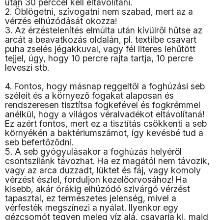
után 30 perccel kell eltávolítani.
2. Öblögetni, szívogatni nem szabad, mert az a
vérzés elhúzódását okozza!
3. Az érzéstelenítés elmúlta után kívülről hűtse az
arcát a beavatkozás oldalán, pl. textilbe csavart
puha zselés jégakkuval, vagy fél literes lehűtött
tejjel, úgy, hogy 10 percre rajta tartja, 10 percre
leveszi stb.
4. Fontos, hogy másnap reggeltől a foghúzási seb
széleit és a környező fogakat alaposan és
rendszeresen tisztítsa fogkefével és fogkrémmel
anélkül, hogy a világos véralvadékot eltávolítaná!
Ez azért fontos, mert ez a tisztítás csökkenti a seb
környékén a baktériumszámot, így kevésbé tud a
seb befertőződni.
5. A seb gyógyulásakor a foghúzás helyéről
csontszilánk távozhat. Ha ez magától nem távozik,
vagy az arca duzzadt, lüktet és fáj, vagy komoly
vérzést észlel, forduljon kezelőorvosához! Ha
kisebb, akár órákig elhúzódó szivárgó vérzést
tapasztal, ez természetes jelenség, mivel a
vérfesték megszínezi a nyálat. Ilyenkor egy
gézcsomót tegyen meleg víz alá, csavarja ki, majd