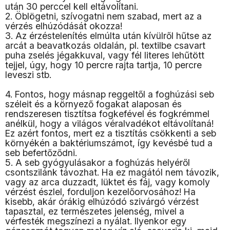
után 30 perccel kell eltávolítani.
2. Öblögetni, szívogatni nem szabad, mert az a
vérzés elhúzódását okozza!
3. Az érzéstelenítés elmúlta után kívülről hűtse az
arcát a beavatkozás oldalán, pl. textilbe csavart
puha zselés jégakkuval, vagy fél literes lehűtött
tejjel, úgy, hogy 10 percre rajta tartja, 10 percre
leveszi stb.
4. Fontos, hogy másnap reggeltől a foghúzási seb
széleit és a környező fogakat alaposan és
rendszeresen tisztítsa fogkefével és fogkrémmel
anélkül, hogy a világos véralvadékot eltávolítaná!
Ez azért fontos, mert ez a tisztítás csökkenti a seb
környékén a baktériumszámot, így kevésbé tud a
seb befertőződni.
5. A seb gyógyulásakor a foghúzás helyéről
csontszilánk távozhat. Ha ez magától nem távozik,
vagy az arca duzzadt, lüktet és fáj, vagy komoly
vérzést észlel, forduljon kezelőorvosához! Ha
kisebb, akár órákig elhúzódó szivárgó vérzést
tapasztal, ez természetes jelenség, mivel a
vérfesték megszínezi a nyálat. Ilyenkor egy