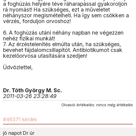
a foghúzás helyére téve ráharapással gyakoroljon
rá nyomást! Ha szükséges, ezt a műveletet
néhányszor megismételheti. Ha így sem csökken a
vérzés, forduljon orvoshoz!
6. A foghúzás utáni néhány napban ne végezzen
nehéz fizikai munkát!
7. Az érzéstelenítés elmúlta után, ha szükséges,
bevehet fájdalomcsillapítót. Antibiotikumot csak
kezelőorvosa utasítására szedjen!
Üdvözlettel,
Dr. Tóth György M. Sc.
2011-03-26 23:28:49
Olvasói értékelés:
nincs még értékelés
#46371 kérdés
jó napot Dr úr