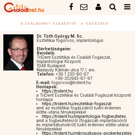
A CSALÁDINET SZAKÉRTŐI
►
EGÉSZSÉG
Dr. Tóth György M. Sc.
Esztétikai fogorvos, implantológus
Elérhetőségeim:
Rendelő:
TriDent Esztétikai és Családi Fogászat,
Implantológiai Központ
1048 Budapest
Nádasdy Kálmán utca 17. I. em.
Telefon:
+36 1 230-80-67
+36-20/945-87-97
E-mail:
fogorvos@trident.hu
Honlapok:
https://trident.hu
a TriDent Esztétikai és Családi Fogászat központi
honlapja
https://trident.hu/esztetikai-fogaszat
amit az esztétikai fogászatról tudni érdemes
előtte-utána fényképekkel
https://trident.hu/implantologia-fogbeultetes
amit a fogbeültetésről (fogászati implantációról
és implantátumokról) tudni érdemes előtte-utána
fényképekkel
https://trident.hu/mikroszkopos-gyokerkezeles