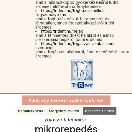
amit a mikroszkópos gyökérkezelésről tudni
érdemes előtte-utána fényképekkel
https://trident.hu/foghuzas-nelkuli-
fogszabalyozas
amit a foghúzás nélküli felragasztott és
láthatatlan, sínes fogszabályozásról tudni
érdemes
https://trident.hu/hejak
amit a fémmentes direkt héjakról és e.max
préskerámia héjakról tudni érdemes
https://trident.hu/fogaszati-altatas-eber-
szedacio
amit a fogászati altatásról, éber szedációról tudni
érdemes
Bemutatkozás
Megjelent cikkek
Kérdezz-felelek
Választott témakör:
mikrorepedés