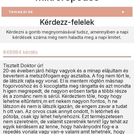
Témakörök
►
Kérdezz-felelek
Kérdezni a gomb megnyomásával tudsz, amennyiben a napi
kérdések száma még nem haladta meg a napi limitet.
#48984 kérdés
Tisztelt Doktor úr!
20-as éveiben járó hölgy vagyok és a minap elájultam és
bevertem a metszőfogam egy asztalba. A fog nem tört le,
de látszik rajta egy vonal. El is mentem rögtön másnap
fogorvoshoz és ő kocogtatta meg rángatta és azt mondta
h igen megrepedt, de nagyon erősen tartja a többi része
és a zománc nem is sérül. Kérdeztem tőle, hogy hogy
lehetne eltűntetni,m ert nekem nagyon fontos, h ne
látszon és nem is látszik igazán, de engem zavar a tudat
h ott van. Az orvos csak annyit ondott, h letörheti és
pótolja, csak így lehet helyrehozni. Ezt természetesen
nem szeretném, de valamit szeretnék tenni!! Így tehát az
egyik kérdésem az lenne, hogy halványodni fog-e a
repedés vonala vagy van-e valami amit tehetnék, hogy