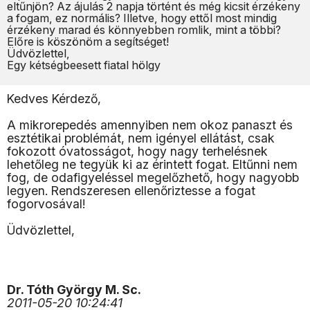
eltűnjön? Az ájulás 2 napja történt és még kicsit érzékeny
a fogam, ez normális? Illetve, hogy ettől most mindig
érzékeny marad és könnyebben romlik, mint a többi?
Előre is köszönöm a segítséget!
Üdvözlettel,
Egy kétségbeesett fiatal hölgy
Kedves Kérdező,
A mikrorepedés amennyiben nem okoz panaszt és
esztétikai problémát, nem igényel ellátást, csak
fokozott óvatosságot, hogy nagy terhelésnek
lehetőleg ne tegyük ki az érintett fogat. Eltűnni nem
fog, de odafigyeléssel megelőzhető, hogy nagyobb
legyen. Rendszeresen ellenőriztesse a fogat
fogorvosával!
Üdvözlettel,
Dr. Tóth György M. Sc.
2011-05-20 10:24:41