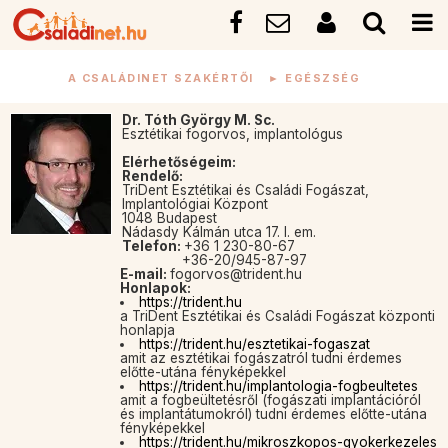
A CSALÁDINET SZAKÉRTŐI
►
EGÉSZSÉG
Dr. Tóth György M. Sc.
Esztétikai fogorvos, implantológus
Elérhetőségeim:
Rendelő:
TriDent Esztétikai és Családi Fogászat,
Implantológiai Központ
1048 Budapest
Nádasdy Kálmán utca 17. I. em.
Telefon:
+36 1 230-80-67
+36-20/945-87-97
E-mail:
fogorvos@trident.hu
Honlapok:
https://trident.hu
a TriDent Esztétikai és Családi Fogászat központi
honlapja
https://trident.hu/esztetikai-fogaszat
amit az esztétikai fogászatról tudni érdemes
előtte-utána fényképekkel
https://trident.hu/implantologia-fogbeultetes
amit a fogbeültetésről (fogászati implantációról
és implantátumokról) tudni érdemes előtte-utána
fényképekkel
https://trident.hu/mikroszkopos-gyokerkezeles