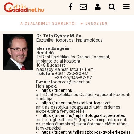
A CSALÁDINET SZAKÉRTŐI
►
EGÉSZSÉG
Dr. Tóth György M. Sc.
Esztétikai fogorvos, implantológus
Elérhetőségeim:
Rendelő:
TriDent Esztétikai és Családi Fogászat,
Implantológiai Központ
1048 Budapest
Nádasdy Kálmán utca 17. I. em.
Telefon:
+36 1 230-80-67
+36-20/945-87-97
E-mail:
fogorvos@trident.hu
Honlapok:
https://trident.hu
a TriDent Esztétikai és Családi Fogászat központi
honlapja
https://trident.hu/esztetikai-fogaszat
amit az esztétikai fogászatról tudni érdemes
előtte-utána fényképekkel
https://trident.hu/implantologia-fogbeultetes
amit a fogbeültetésről (fogászati implantációról
és implantátumokról) tudni érdemes előtte-utána
fényképekkel
https://trident.hu/mikroszkopos-gyokerkezeles