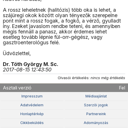
A rossz leheletnek (halitózis) több oka is lehet, a
szájüregi okok között olyan tényezők szerepelne
pont mint a rossz fogak, a fogkő, a vérző, gyulladt
íny. Ezeket javaslom rendbe teteni, és amennyiben
mégis fennáll a panasz, akkor érdemes lehet
esetleg tovább lépnie fül-orr-gégész, vagy
gasztroenterológus felé.
Üdvözlettel,
Dr. Tóth György M. Sc.
2017-08-15 12:43:50
Olvasói értékelés:
nincs még értékelés
Asztali verzió
Fel
Impresszum
Médiaajánlat
Adatvédelem
Szerzõi jogok
Honlaptérkép
Partnereink
Cikkbeküldés
Adományozás