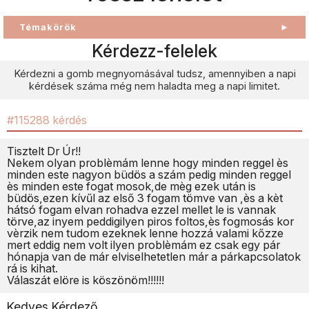
Témakörök
►
Kérdezz-felelek
Kérdezni a gomb megnyomásával tudsz, amennyiben a napi
kérdések száma még nem haladta meg a napi limitet.
#115288 kérdés
Tisztelt Dr Úr!!
Nekem olyan problèmám lenne hogy minden reggel ès
minden este nagyon büdös a szám pedig minden reggel
ès minden este fogat mosok,de mèg ezek után is
büdös,ezen kívűl az első 3 fogam tömve van ,ès a kèt
hátsó fogam elvan rohadva ezzel mellet le is vannak
törve,az inyem peddigilyen piros foltos,ès fogmosás kor
vèrzik nem tudom ezeknek lenne hozzá valami kőzze
mert eddig nem volt ilyen problèmám ez csak egy pár
hónapja van de már elviselhetetlen már a párkapcsolatok
rá is kihat.
Válaszát elöre is köszönöm!!!!!!
Kedves Kérdező,