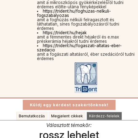
amit a mikroszkópos gyökérkezelésről tudni
érdemes előtte-utána fényképekkel
https://trident.hu/foghuzas-nelkuli-
fogszabalyozas
amit a foghúzás nélküli felragasztott és
láthatatlan, sínes fogszabályozásról tudni
érdemes
https://trident.hu/hejak
amit a fémmentes direkt héjakról és e.max
préskerámia héjakról tudni érdemes
https://trident.hu/fogaszati-altatas-eber-
szedacio
amit a fogászati altatásról, éber szedációról tudni
érdemes
Bemutatkozás
Megjelent cikkek
Kérdezz-felelek
Választott témakör:
rossz lehelet