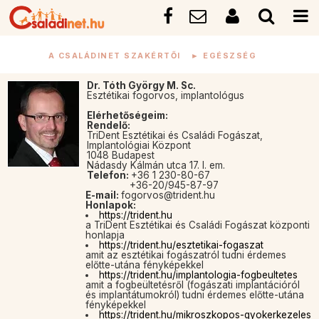
A CSALÁDINET SZAKÉRTŐI
►
EGÉSZSÉG
Dr. Tóth György M. Sc.
Esztétikai fogorvos, implantológus
Elérhetőségeim:
Rendelő:
TriDent Esztétikai és Családi Fogászat,
Implantológiai Központ
1048 Budapest
Nádasdy Kálmán utca 17. I. em.
Telefon:
+36 1 230-80-67
+36-20/945-87-97
E-mail:
fogorvos@trident.hu
Honlapok:
https://trident.hu
a TriDent Esztétikai és Családi Fogászat központi
honlapja
https://trident.hu/esztetikai-fogaszat
amit az esztétikai fogászatról tudni érdemes
előtte-utána fényképekkel
https://trident.hu/implantologia-fogbeultetes
amit a fogbeültetésről (fogászati implantációról
és implantátumokról) tudni érdemes előtte-utána
fényképekkel
https://trident.hu/mikroszkopos-gyokerkezeles