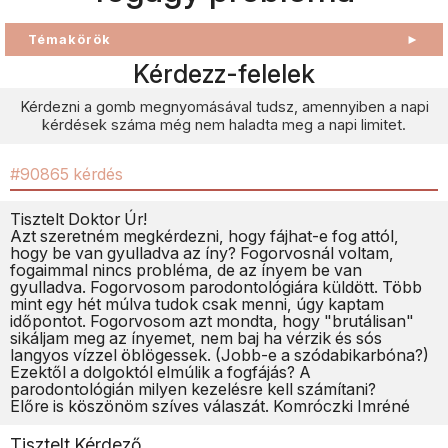
Témakörök
►
Kérdezz-felelek
Kérdezni a gomb megnyomásával tudsz, amennyiben a napi
kérdések száma még nem haladta meg a napi limitet.
#90865 kérdés
Tisztelt Doktor Úr!
Azt szeretném megkérdezni, hogy fájhat-e fog attól,
hogy be van gyulladva az íny? Fogorvosnál voltam,
fogaimmal nincs probléma, de az ínyem be van
gyulladva. Fogorvosom parodontológiára küldött. Több
mint egy hét múlva tudok csak menni, úgy kaptam
időpontot. Fogorvosom azt mondta, hogy "brutálisan"
sikáljam meg az ínyemet, nem baj ha vérzik és sós
langyos vízzel öblögessek. (Jobb-e a szódabikarbóna?)
Ezektől a dolgoktól elmúlik a fogfájás? A
parodontológián milyen kezelésre kell számítani?
Előre is köszönöm szíves válaszát. Komróczki Imréné
Tisztelt Kérdező,