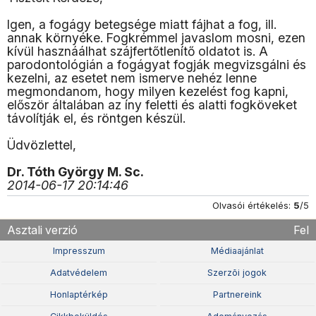
Igen, a fogágy betegsége miatt fájhat a fog, ill.
annak környéke. Fogkrémmel javaslom mosni, ezen
kívül hasznáálhat szájfertőtlenítő oldatot is. A
parodontológián a fogágyat fogják megvizsgálni és
kezelni, az esetet nem ismerve nehéz lenne
megmondanom, hogy milyen kezelést fog kapni,
először általában az íny feletti és alatti fogköveket
távolítják el, és röntgen készül.
Üdvözlettel,
Dr. Tóth György M. Sc.
2014-06-17 20:14:46
Olvasói értékelés:
5
/5
Asztali verzió
Fel
Impresszum
Médiaajánlat
Adatvédelem
Szerzõi jogok
Honlaptérkép
Partnereink