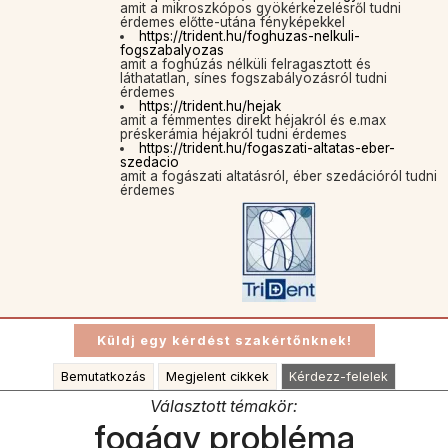
amit a mikroszkópos gyökérkezelésről tudni
érdemes előtte-utána fényképekkel
https://trident.hu/foghuzas-nelkuli-
fogszabalyozas
amit a foghúzás nélküli felragasztott és
láthatatlan, sínes fogszabályozásról tudni
érdemes
https://trident.hu/hejak
amit a fémmentes direkt héjakról és e.max
préskerámia héjakról tudni érdemes
https://trident.hu/fogaszati-altatas-eber-
szedacio
amit a fogászati altatásról, éber szedációról tudni
érdemes
Bemutatkozás
Megjelent cikkek
Kérdezz-felelek
Választott témakör:
fogágy probléma