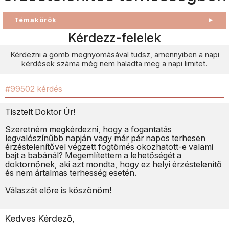
Témakörök
►
Kérdezz-felelek
Kérdezni a gomb megnyomásával tudsz, amennyiben a napi
kérdések száma még nem haladta meg a napi limitet.
#99502 kérdés
Tisztelt Doktor Úr!
Szeretném megkérdezni, hogy a fogantatás
legvalószínűbb napján vagy már pár napos terhesen
érzéstelenítővel végzett fogtömés okozhatott-e valami
bajt a babánál? Megemlítettem a lehetőségét a
doktornőnek, aki azt mondta, hogy ez helyi érzéstelenítő
és nem ártalmas terhesség esetén.
Válaszát előre is köszönöm!
Kedves Kérdező,