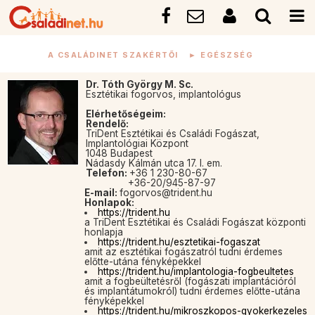
A CSALÁDINET SZAKÉRTŐI
►
EGÉSZSÉG
Dr. Tóth György M. Sc.
Esztétikai fogorvos, implantológus
Elérhetőségeim:
Rendelő:
TriDent Esztétikai és Családi Fogászat,
Implantológiai Központ
1048 Budapest
Nádasdy Kálmán utca 17. I. em.
Telefon:
+36 1 230-80-67
+36-20/945-87-97
E-mail:
fogorvos@trident.hu
Honlapok:
https://trident.hu
a TriDent Esztétikai és Családi Fogászat központi
honlapja
https://trident.hu/esztetikai-fogaszat
amit az esztétikai fogászatról tudni érdemes
előtte-utána fényképekkel
https://trident.hu/implantologia-fogbeultetes
amit a fogbeültetésről (fogászati implantációról
és implantátumokról) tudni érdemes előtte-utána
fényképekkel
https://trident.hu/mikroszkopos-gyokerkezeles