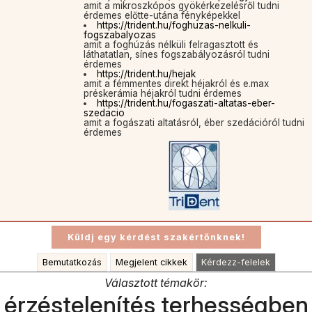
amit a mikroszkópos gyökérkezelésről tudni
érdemes előtte-utána fényképekkel
https://trident.hu/foghuzas-nelkuli-
fogszabalyozas
amit a foghúzás nélküli felragasztott és
láthatatlan, sínes fogszabályozásról tudni
érdemes
https://trident.hu/hejak
amit a fémmentes direkt héjakról és e.max
préskerámia héjakról tudni érdemes
https://trident.hu/fogaszati-altatas-eber-
szedacio
amit a fogászati altatásról, éber szedációról tudni
érdemes
Bemutatkozás
Megjelent cikkek
Kérdezz-felelek
Választott témakör:
érzéstelenítés terhességben