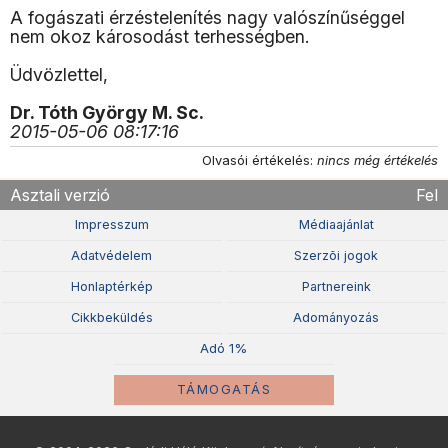
A fogászati érzéstelenítés nagy valószínűséggel
nem okoz károsodást terhességben.
Üdvözlettel,
Dr. Tóth György M. Sc.
2015-05-06 08:17:16
Olvasói értékelés:
nincs még értékelés
Asztali verzió
Fel
Impresszum
Médiaajánlat
Adatvédelem
Szerzõi jogok
Honlaptérkép
Partnereink
Cikkbeküldés
Adományozás
Adó 1%
TÁMOGATÁS