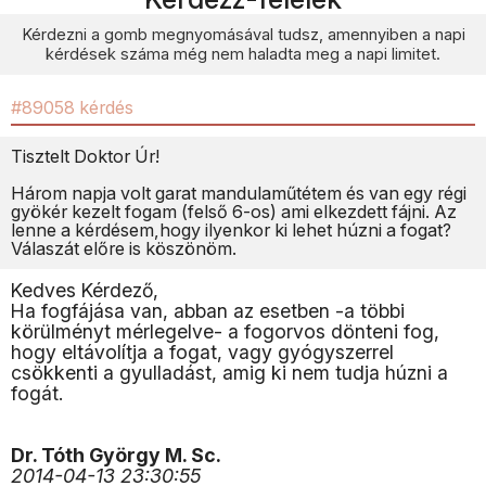
Kérdezni a gomb megnyomásával tudsz, amennyiben a napi
kérdések száma még nem haladta meg a napi limitet.
#89058 kérdés
Tisztelt Doktor Úr!
Három napja volt garat mandulaműtétem és van egy régi
gyökér kezelt fogam (felső 6-os) ami elkezdett fájni. Az
lenne a kérdésem,hogy ilyenkor ki lehet húzni a fogat?
Válaszát előre is köszönöm.
Kedves Kérdező,
Ha fogfájása van, abban az esetben -a többi
körülményt mérlegelve- a fogorvos dönteni fog,
hogy eltávolítja a fogat, vagy gyógyszerrel
csökkenti a gyulladást, amig ki nem tudja húzni a
fogát.
Dr. Tóth György M. Sc.
2014-04-13 23:30:55