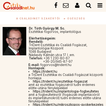
A CSALÁDINET SZAKÉRTŐI
►
EGÉSZSÉG
Dr. Tóth György M. Sc.
Esztétikai fogorvos, implantológus
Elérhetőségeim:
Rendelő:
TriDent Esztétikai és Családi Fogászat,
Implantológiai Központ
1048 Budapest
Nádasdy Kálmán utca 17. I. em.
Telefon:
+36 1 230-80-67
+36-20/945-87-97
E-mail:
fogorvos@trident.hu
Honlapok:
https://trident.hu
a TriDent Esztétikai és Családi Fogászat központi
honlapja
https://trident.hu/esztetikai-fogaszat
amit az esztétikai fogászatról tudni érdemes
előtte-utána fényképekkel
https://trident.hu/implantologia-fogbeultetes
amit a fogbeültetésről (fogászati implantációról
és implantátumokról) tudni érdemes előtte-utána
fényképekkel
https://trident.hu/mikroszkopos-gyokerkezeles