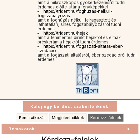
amit a mikroszkópos gyökérkezelésről tudni
érdemes előtte-utána fényképekkel
https://trident.hu/foghuzas-nelkuli-
fogszabalyozas
amit a foghúzás nélküli felragasztott és
láthatatlan, sínes fogszabályozásról tudni
érdemes
https://trident.hu/hejak
amit a fémmentes direkt héjakról és e.max
préskerámia héjakról tudni érdemes
https://trident.hu/fogaszati-altatas-eber-
szedacio
amit a fogászati altatásról, éber szedációról tudni
érdemes
Bemutatkozás
Megjelent cikkek
Kérdezz-felelek
Témakörök
►
Kérdezz-felelek