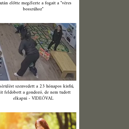
után előtte megélezte a fogait a "véres
bosszúhoz"
érülést szenvedett a 23 hónapos kisfiú,
it feldobott a gondozó, de nem tudott
elkapni - VIDEÓVAL