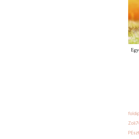
Egy
foldi
Zoli
PEszt