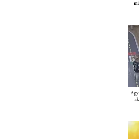
mi
Agys
ak