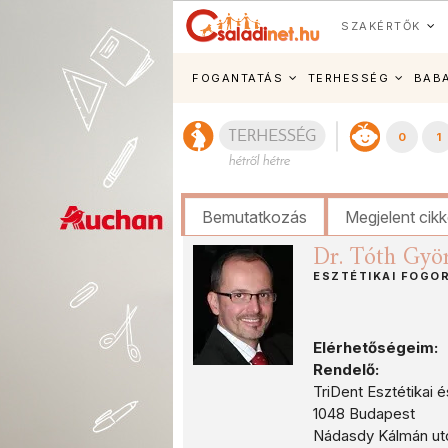
SZAKÉRTŐK
FOGANTATÁS
TERHESSÉG
BAB
0
1
Bemutatkozás
Megjelent cik
Dr. Tóth Györ
ESZTÉTIKAI FOGO
Elérhetőségeim:
Rendelő:
TriDent Esztétikai 
1048 Budapest
Nádasdy Kálmán utca