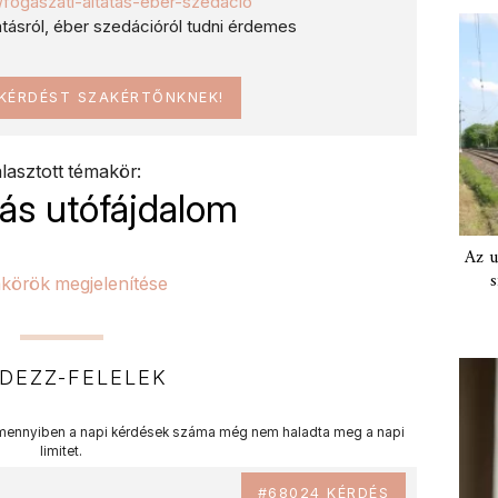
hu/fogaszati-altatas-eber-szedacio
tatásról, éber szedációról tudni érdemes
 KÉRDÉST SZAKÉRTŐNKNEK!
lasztott témakör:
ás utófájdalom
Az u
s
körök megjelenítése
DEZZ-FELELEK
ennyiben a napi kérdések száma még nem haladta meg a napi
limitet.
#68024 KÉRDÉS