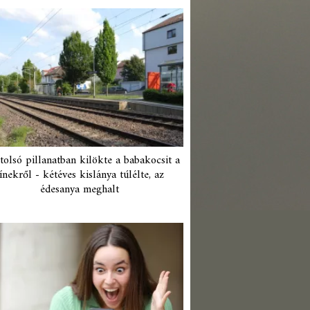
tolsó pillanatban kilökte a babakocsit a
ínekről - kétéves kislánya túlélte, az
édesanya meghalt