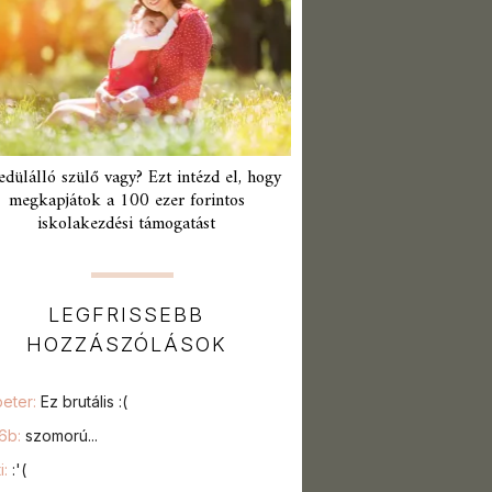
edülálló szülő vagy? Ezt intézd el, hogy
megkapjátok a 100 ezer forintos
iskolakezdési támogatást
LEGFRISSEBB
HOZZÁSZÓLÁSOK
peter:
Ez brutális :(
76b:
szomorú...
i:
:'(