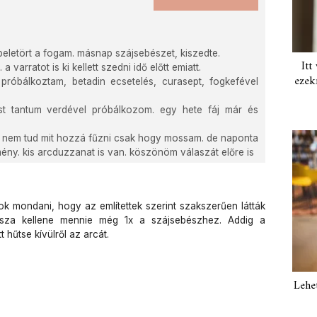
eletört a fogam. másnap szájsebészet, kiszedte.
Itt
varratot is ki kellett szedni idő előtt emiatt.
ezek
próbálkoztam, betadin ecsetelés, curasept, fogkefével
st tantum verdével próbálkozom. egy hete fáj már és
de nem tud mit hozzá fűzni csak hogy mossam. de naponta
ny. kis arcduzzanat is van. köszönöm válaszát előre is
k mondani, hogy az említettek szerint szakszerűen látták
ssza kellene mennie még 1x a szájsebészhez. Addig a
t hűtse kívülről az arcát.
Lehe