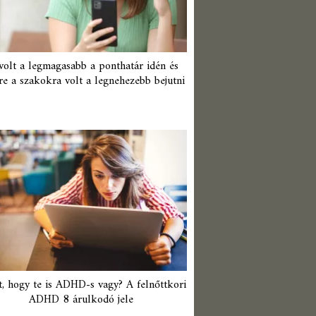
 volt a legmagasabb a ponthatár idén és
re a szakokra volt a legnehezebb bejutni
t, hogy te is ADHD-s vagy? A felnőttkori
ADHD 8 árulkodó jele