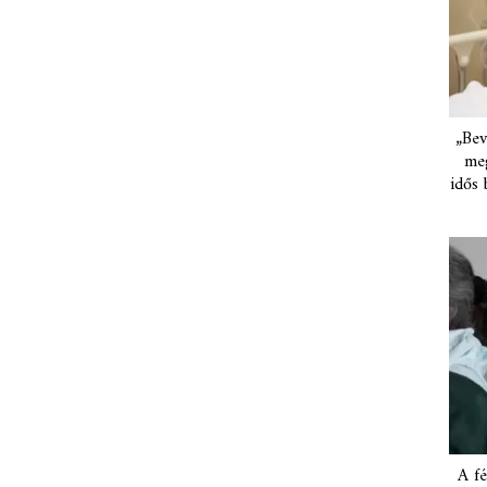
„Bev
meg
idős 
A fé