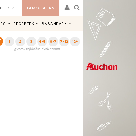
ELEK
TÁMOGATÁS
IDŐ
RECEPTEK
BABANEVEK
1
2
3
4-5
6-7
7-12
12+