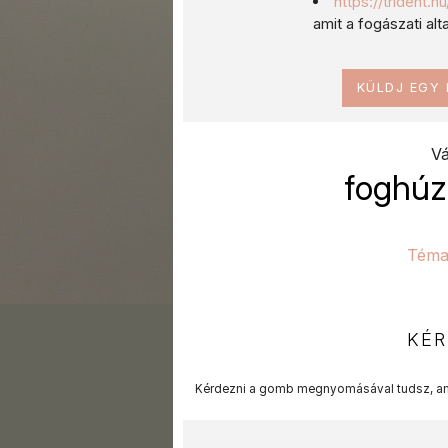
https://trident.
amit a fogászati al
KÜLDJ EGY
Vá
foghúz
Téma
KÉR
Kérdezni a gomb megnyomásával tudsz, am