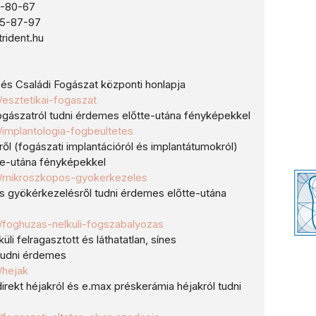
0-80-67
87-97
rident.hu
i és Családi Fogászat központi honlapja
u/esztetikai-fogaszat
fogászatról tudni érdemes előtte-utána fényképekkel
hu/implantologia-fogbeultetes
ről (fogászati implantációról és implantátumokról)
te-utána fényképekkel
.hu/mikroszkopos-gyokerkezeles
s gyökérkezelésről tudni érdemes előtte-utána
hu/foghuzas-nelkuli-fogszabalyozas
üli felragasztott és láthatatlan, sínes
tudni érdemes
u/hejak
rekt héjakról és e.max préskerámia héjakról tudni