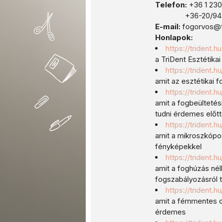
Telefon:
+36 1 23
+36-20/945-
E-mail:
fogorvos@t
Honlapok:
https://trident.hu
a TriDent Esztétika
https://trident.h
amit az esztétikai 
https://trident.
amit a fogbeültetés
tudni érdemes előt
https://trident
amit a mikroszkópo
fényképekkel
https://trident.
amit a foghúzás nélk
fogszabályozásról 
https://trident.h
amit a fémmentes di
érdemes