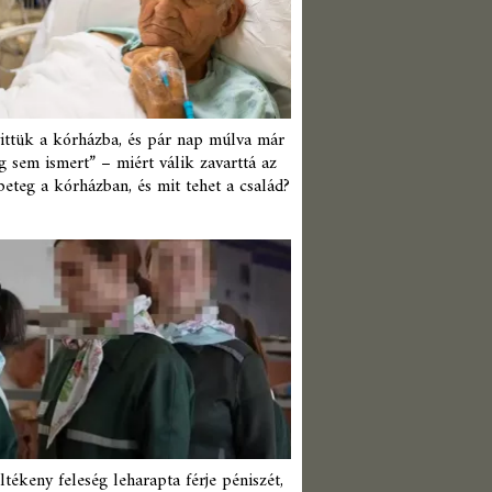
ittük a kórházba, és pár nap múlva már
 sem ismert” – miért válik zavarttá az
beteg a kórházban, és mit tehet a család?
ltékeny feleség leharapta férje péniszét,