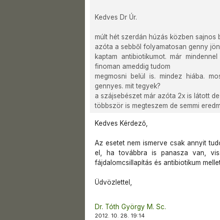
Kedves Dr Úr.
múlt hét szerdán húzás közben sajnos b
azóta a sebből folyamatosan genny jön. a 
kaptam antibiotikumot. már mindennel 
finoman ameddig tudom
megmosni belül is. mindez hiába. mo
gennyes. mit tegyek?
a szájsebészet már azóta 2x is látott 
többször is megteszem de semmi eredmé
Kedves Kérdező,
Az esetet nem ismerve csak annyit tudo
el, ha továbbra is panasza van, vi
fájdalomcsillapítás és antibiotikum mellet
Üdvözlettel,
Dr. Tóth György M. Sc.
2012. 10. 28. 19:14