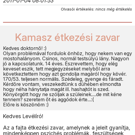
2011-01-04 08:01:53
Olvasói értékelés:
nincs még értékelés
Kamasz étkezési zavar
Kedves doktornő! :)
Olyan problémával fordulok önhöz, hogy nekem van egy
mostohalányom. Csinos, normál testsúlyú lány. Nagyon
jó a kapcsolatunk. 14 éves. Észrevettem, hogy elég
keveset eszik, tett megjegyzéseket melyből arra
következtettem hogy azt gondolja magáról hogy kövér.
170/53. teljesen normális. Szédeleg, gyenge és fáradt.
Kérdőre vontam, veszekedtünk s dühében elmondta
hogy néha hánytatja magát ill. hashajtót is szed.
Könyörgött hogy ne szóljak a szüleinek....de mit kéne
tennem? szeretem őt és aggódok érte...:(
Előre is köszönöm :)
Kedves Levélíró!
Az a fajta étkezési zavar, amelynek a jeleit gyanítja,
mindenképpen pszichés problémák, feszültségek