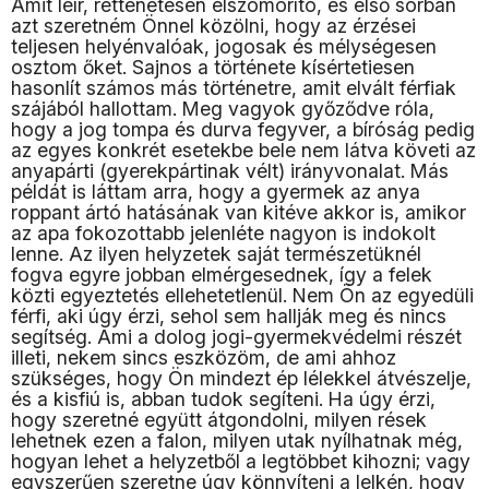
Amit leír, rettenetesen elszomorító, és első sorban
azt szeretném Önnel közölni, hogy az érzései
teljesen helyénvalóak, jogosak és mélységesen
osztom őket. Sajnos a története kísértetiesen
hasonlít számos más történetre, amit elvált férfiak
szájából hallottam. Meg vagyok győződve róla,
hogy a jog tompa és durva fegyver, a bíróság pedig
az egyes konkrét esetekbe bele nem látva követi az
anyapárti (gyerekpártinak vélt) irányvonalat. Más
példát is láttam arra, hogy a gyermek az anya
roppant ártó hatásának van kitéve akkor is, amikor
az apa fokozottabb jelenléte nagyon is indokolt
lenne. Az ilyen helyzetek saját természetüknél
fogva egyre jobban elmérgesednek, így a felek
közti egyeztetés ellehetetlenül. Nem Ön az egyedüli
férfi, aki úgy érzi, sehol sem hallják meg és nincs
segítség. Ami a dolog jogi-gyermekvédelmi részét
illeti, nekem sincs eszközöm, de ami ahhoz
szükséges, hogy Ön mindezt ép lélekkel átvészelje,
és a kisfiú is, abban tudok segíteni. Ha úgy érzi,
hogy szeretné együtt átgondolni, milyen rések
lehetnek ezen a falon, milyen utak nyílhatnak még,
hogyan lehet a helyzetből a legtöbbet kihozni; vagy
egyszerűen szeretne úgy könnyíteni a lelkén, hogy