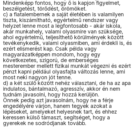
Mindenképp fontos, hogy ő is kapjon figyelmet,
beszélgetést, törődést, örömöket.
c) a fiatalembernek a saját életében is valamilyen
tiszta, kiszámítható, egyértelmű rendszer vagy
helyzet lenne most a legfontosabb - akár iskola,
akár munkahely, valami olyasmire van szüksége,
ahol egyértelmű, teljesíthető körülmények között
tevékenykedik, valami olyasmiben, ami érdekli is, és
ezért elismerést kap. Csak példa vagy
magyarázatképpen mondom, hogy egy
következetes, szigorú, de emberséges
mesterember mellett fizikai munkát végezni és ezért
pénzt kapni például olyasfajta változás lenne, ami
most neki nagyon jót tenne.
d) a két szülő között nehéz választani, de ha az apa
indulatos, bántalmazó, agresszív, akkor én nem
tudnám javasolni, hogy hozzá kerüljön.
Önnek pedig azt javasolnám, hogy ne a férje
engedélyére várjon, hanem tegyek azokat a
lépéseket, amelyeket helyesnek tart, és ehhez
keressen külső támaszt, segítséget, hogy a
gyerekek ne sodródjanak tovább.