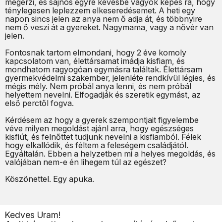
megérzi, és sajnos egyre kevésbé vagyok képes rá, hogy
ténylegesen leplezzem elkeseredésemet. A heti egy
napon sincs jelen az anya nem ő adja át, és többnyire
nem ő veszi át a gyereket. Nagymama, vagy a nővér van
jelen.
Fontosnak tartom elmondani, hogy 2 éve komoly
kapcsolatom van, élettársamat imádja kisfiam, és
mondhatom ragyogóan egymásra találtak. Élettársam
gyermekvédelmi szakember, jelenléte rendkívül légies, és
mégis mély. Nem próbál anya lenni, és nem próbál
helyettem nevelni. Elfogadják és szeretik egymást, az
első perctől fogva.
Kérdésem az hogy a gyerek szempontjait figyelembe
véve milyen megoldást ajánl arra, hogy egészséges
kisfiút, és felnőttet tudjunk nevelni a kisfiamból. Félek
hogy elkallódik, és féltem a feleségem családjától.
Egyáltalán. Ebben a helyzetben mi a helyes megoldás, és
valójában nem-e én lihegem túl az egészet?
Köszönettel. Egy apuka.
Kedves Uram!