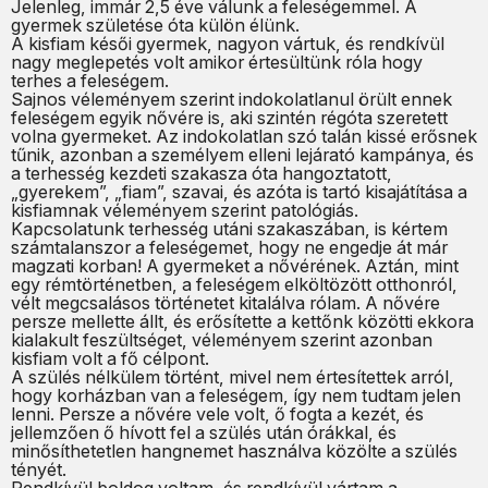
Jelenleg, immár 2,5 éve válunk a feleségemmel. A
gyermek születése óta külön élünk.
A kisfiam késői gyermek, nagyon vártuk, és rendkívül
nagy meglepetés volt amikor értesültünk róla hogy
terhes a feleségem.
Sajnos véleményem szerint indokolatlanul örült ennek
feleségem egyik nővére is, aki szintén régóta szeretett
volna gyermeket. Az indokolatlan szó talán kissé erősnek
tűnik, azonban a személyem elleni lejárató kampánya, és
a terhesség kezdeti szakasza óta hangoztatott,
„gyerekem”, „fiam”, szavai, és azóta is tartó kisajátítása a
kisfiamnak véleményem szerint patológiás.
Kapcsolatunk terhesség utáni szakaszában, is kértem
számtalanszor a feleségemet, hogy ne engedje át már
magzati korban! A gyermeket a nővérének. Aztán, mint
egy rémtörténetben, a feleségem elköltözött otthonról,
vélt megcsalásos történetet kitalálva rólam. A nővére
persze mellette állt, és erősítette a kettőnk közötti ekkora
kialakult feszültséget, véleményem szerint azonban
kisfiam volt a fő célpont.
A szülés nélkülem történt, mivel nem értesítettek arról,
hogy korházban van a feleségem, így nem tudtam jelen
lenni. Persze a nővére vele volt, ő fogta a kezét, és
jellemzően ő hívott fel a szülés után órákkal, és
minősíthetetlen hangnemet használva közölte a szülés
tényét.