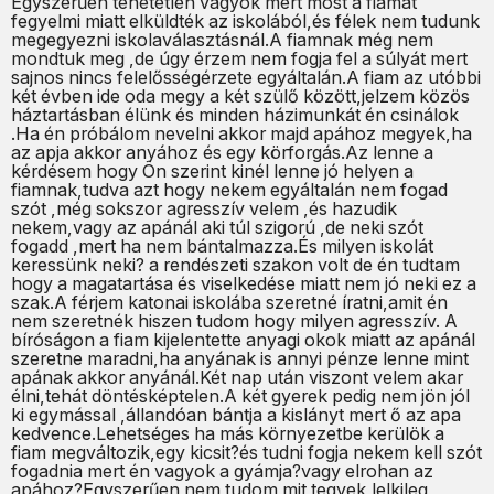
Egyszerűen tehetetlen vagyok mert most a fiamat
fegyelmi miatt elküldték az iskolából,és félek nem tudunk
megegyezni iskolaválasztásnál.A fiamnak még nem
mondtuk meg ,de úgy érzem nem fogja fel a súlyát mert
sajnos nincs felelősségérzete egyáltalán.A fiam az utóbbi
két évben ide oda megy a két szülő között,jelzem közös
háztartásban élünk és minden házimunkát én csinálok
.Ha én próbálom nevelni akkor majd apához megyek,ha
az apja akkor anyához és egy körforgás.Az lenne a
kérdésem hogy Ön szerint kinél lenne jó helyen a
fiamnak,tudva azt hogy nekem egyáltalán nem fogad
szót ,még sokszor agresszív velem ,és hazudik
nekem,vagy az apánál aki túl szigorú ,de neki szót
fogadd ,mert ha nem bántalmazza.És milyen iskolát
keressünk neki? a rendészeti szakon volt de én tudtam
hogy a magatartása és viselkedése miatt nem jó neki ez a
szak.A férjem katonai iskolába szeretné íratni,amit én
nem szeretnék hiszen tudom hogy milyen agresszív. A
bíróságon a fiam kijelentette anyagi okok miatt az apánál
szeretne maradni,ha anyának is annyi pénze lenne mint
apának akkor anyánál.Két nap után viszont velem akar
élni,tehát döntésképtelen.A két gyerek pedig nem jön jól
ki egymással ,állandóan bántja a kislányt mert ő az apa
kedvence.Lehetséges ha más környezetbe kerülök a
fiam megváltozik,egy kicsit?és tudni fogja nekem kell szót
fogadnia mert én vagyok a gyámja?vagy elrohan az
apához?Egyszerűen nem tudom mit tegyek,lelkileg