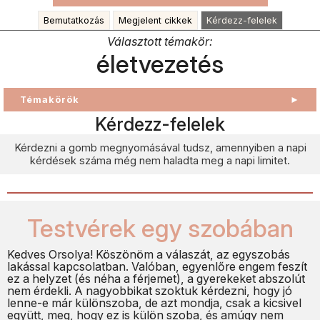
Bemutatkozás
Megjelent cikkek
Kérdezz-felelek
Választott témakör:
életvezetés
Témakörök
►
Kérdezz-felelek
Kérdezni a gomb megnyomásával tudsz, amennyiben a napi
kérdések száma még nem haladta meg a napi limitet.
Testvérek egy szobában
Kedves Orsolya! Köszönöm a válaszát, az egyszobás
lakással kapcsolatban. Valóban, egyenlőre engem feszít
ez a helyzet (és néha a férjemet), a gyerekeket abszolút
nem érdekli. A nagyobbikat szoktuk kérdezni, hogy jó
lenne-e már különszoba, de azt mondja, csak a kicsivel
együtt, meg, hogy ez is külön szoba, és amúgy nem