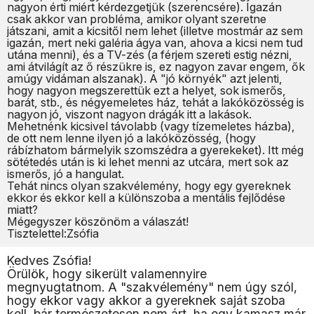
nagyon érti miért kérdezgetjük (szerencsére). Igazán
csak akkor van probléma, amikor olyant szeretne
játszani, amit a kicsitől nem lehet (illetve mostmár az sem
igazán, mert neki galéria ágya van, ahova a kicsi nem tud
utána menni), és a TV-zés (a férjem szereti estig nézni,
ami átvilágít az ő részükre is, ez nagyon zavar engem, ők
amúgy vidáman alszanak). A "jó környék" azt jelenti,
hogy nagyon megszerettük ezt a helyet, sok ismerős,
barát, stb., és négyemeletes ház, tehát a lakóközösség is
nagyon jó, viszont nagyon drágák itt a lakások.
Mehetnénk kicsivel távolabb (vagy tízemeletes házba),
de ott nem lenne ilyen jó a lakóközösség, (hogy
rábízhatom bármelyik szomszédra a gyerekeket). Itt még
sötétedés után is ki lehet menni az utcára, mert sok az
ismerős, jó a hangulat.
Tehát nincs olyan szakvélemény, hogy egy gyereknek
ekkor és ekkor kell a különszoba a mentális fejlődése
miatt?
Mégegyszer köszönöm a válaszát!
Tisztelettel:Zsófia
Kedves Zsófia!
Örülök, hogy sikerült valamennyire
megnyugtatnom. A "szakvélemény" nem úgy szól,
hogy ekkor vagy akkor a gyereknek saját szoba
kell, bár természetesen nem árt, ha egy kamasz már