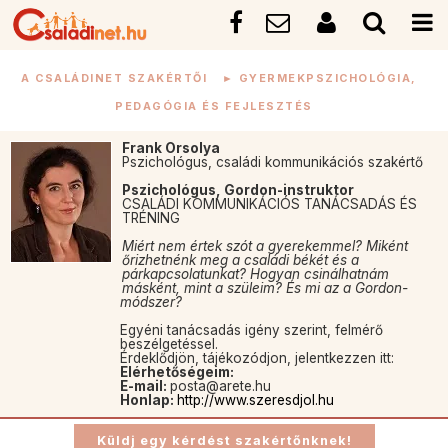
A CSALÁDINET SZAKÉRTŐI
►
GYERMEKPSZICHOLÓGIA,
PEDAGÓGIA ÉS FEJLESZTÉS
Frank Orsolya
Pszichológus, családi kommunikációs szakértő
Pszichológus, Gordon-instruktor
CSALÁDI KOMMUNIKÁCIÓS TANÁCSADÁS ÉS
TRÉNING
Miért nem értek szót a gyerekemmel? Miként
őrizhetnénk meg a családi békét és a
párkapcsolatunkat? Hogyan csinálhatnám
másként, mint a szüleim? És mi az a Gordon-
módszer?
Egyéni tanácsadás igény szerint, felmérő
beszélgetéssel.
Érdeklődjön, tájékozódjon, jelentkezzen itt:
Elérhetőségeim:
E-mail:
posta@arete.hu
Honlap:
http://www.szeresdjol.hu