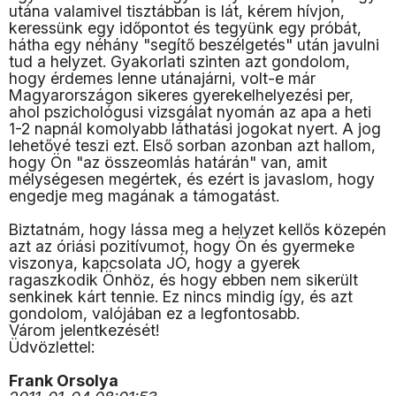
utána valamivel tisztábban is lát, kérem hívjon,
keressünk egy időpontot és tegyünk egy próbát,
hátha egy néhány "segítő beszélgetés" után javulni
tud a helyzet. Gyakorlati szinten azt gondolom,
hogy érdemes lenne utánajárni, volt-e már
Magyarországon sikeres gyerekelhelyezési per,
ahol pszichológusi vizsgálat nyomán az apa a heti
1-2 napnál komolyabb láthatási jogokat nyert. A jog
lehetővé teszi ezt. Első sorban azonban azt hallom,
hogy Ön "az összeomlás határán" van, amit
mélységesen megértek, és ezért is javaslom, hogy
engedje meg magának a támogatást.
Biztatnám, hogy lássa meg a helyzet kellős közepén
azt az óriási pozitívumot, hogy Ön és gyermeke
viszonya, kapcsolata JÓ, hogy a gyerek
ragaszkodik Önhöz, és hogy ebben nem sikerült
senkinek kárt tennie. Ez nincs mindig így, és azt
gondolom, valójában ez a legfontosabb.
Várom jelentkezését!
Üdvözlettel:
Frank Orsolya