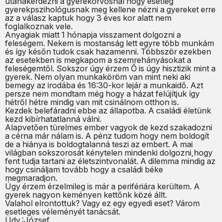
utánakérdezni a gyerekorvosnál hogy esetleg
gyerekpszihológusnak meg kellene nézni a gyereket erre
az a válasz kaptuk hogy 3 éves kor alatt nem
foglalkoznak vele.
Anyagiak miatt 1 hónapja visszament dolgozni a
feleségem. Nekem is mostanság lett egyre több munkám
és így későn tudok csak hazamenni. Többször ezekben
az esetekben is megkapom a szemrehányásokat a
feleségemtől. Sokszor úgy érzem Ő is úgy hisztizik mint a
gyerek. Nem olyan munkaköröm van mint neki aki
bemegy az irodába és 16:30-kor lejár a munkaidő. Azt
persze nem mondtam még hogy a házat felújítjuk így
hétről hétre mindig van mit csinálnom otthon is.
Kezdek belefáradni ebbe az állapotba. A családi életünk
kezd kibírhatatlanná válni.
Alapvetően türelmes ember vagyok de kezd szakadozni
a cérna már nálam is. A pénz tudom hogy nem boldogít
de a hiánya is boldogtalanná teszi az embert. A mai
világban sokszorosát kénytelen mindenki dolgozni,hogy
fent tudja tartani az életszintvonalát. A dilemma mindig az
hogy csináljam tovább hogy a családi béke
megmaradjon.
Úgy érzem érzelmileg is már a perifériára kerültem. A
gyerek nagyon keményen kettőnk közé állt.
Valahol elrontottuk? Vagy ez egy egyedi eset? Várom
esetleges véleményét tanácsát.
Üdv.:József