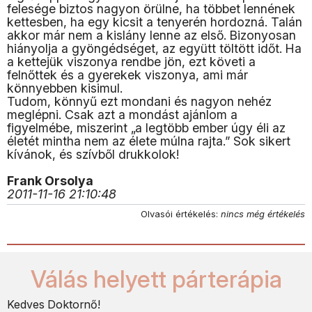
felesége biztos nagyon örülne, ha többet lennének
kettesben, ha egy kicsit a tenyerén hordozná. Talán
akkor már nem a kislány lenne az első. Bizonyosan
hiányolja a gyöngédséget, az együtt töltött időt. Ha
a kettejük viszonya rendbe jön, ezt követi a
felnőttek és a gyerekek viszonya, ami már
könnyebben kisimul.
Tudom, könnyű ezt mondani és nagyon nehéz
meglépni. Csak azt a mondást ajánlom a
figyelmébe, miszerint „a legtöbb ember úgy éli az
életét mintha nem az élete múlna rajta.” Sok sikert
kívánok, és szívből drukkolok!
Frank Orsolya
2011-11-16 21:10:48
Olvasói értékelés:
nincs még értékelés
Válás helyett párterápia
Kedves Doktornő!