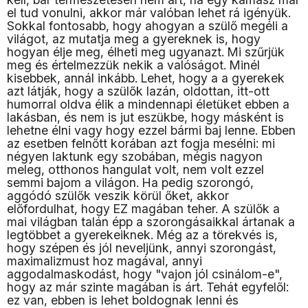
el tud vonulni, akkor már valóban lehet rá igényük.
Sokkal fontosabb, hogy ahogyan a szülő megéli a
világot, az mutatja meg a gyereknek is, hogy
hogyan élje meg, élheti meg ugyanazt. Mi szűrjük
meg és értelmezzük nekik a valóságot. Minél
kisebbek, annál inkább. Lehet, hogy a a gyerekek
azt látják, hogy a szülők lazán, oldottan, itt-ott
humorral oldva élik a mindennapi életüket ebben a
lakásban, és nem is jut eszükbe, hogy másként is
lehetne élni vagy hogy ezzel bármi baj lenne. Ebben
az esetben felnőtt korában azt fogja mesélni: mi
négyen laktunk egy szobában, mégis nagyon
meleg, otthonos hangulat volt, nem volt ezzel
semmi bajom a világon. Ha pedig szorongó,
aggódó szülők veszik körül őket, akkor
előfordulhat, hogy EZ magában teher. A szülők a
mai világban talán épp a szorongásaikkal ártanak a
legtöbbet a gyerekeiknek. Még az a törekvés is,
hogy szépen és jól neveljünk, annyi szorongást,
maximalizmust hoz magával, annyi
aggodalmaskodást, hogy "vajon jól csinálom-e",
hogy az már szinte magában is árt. Tehát egyfelől:
ez van, ebben is lehet boldognak lenni és