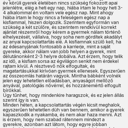
év körüli gyerek életében nincs szükség fokozott apai
jelenlétre, elég a heti egy nap, hiába írtam le hogy heti 3-
4 alkalommal én voltam vele egész nap. Mint ahogy
hiába írtam le hogy nincs a feleségem egész nap a
kisfiammal, hiszen dolgozik. Szerintem egyformán van
szükség a két szülőre, és szerintem rendkívül korrekt
ajánlat részemről hogy kérem a gyermek nálam történő
elhelyezését, vállalva, hogy soha nem gördítek akadályt
az anyai kapcsolattartás elé. A kisfiamnak szülő kell, ha
az édesanyjának fontosabb a karrierje, mint a saját
gyereke, akkor nálam van jobb helyen a gyerek, mint
délutánonként 2-3 helyre dobálva. Azt érzem, hogy telik
az idő, a kisfiam sorsa az égvilágon senkit nem érdekel
rajtam kívül. A résztvevő nők elfogultak, és
magatartásukkal kirívóan gyermek ellenesek. Egyszerűen
az összeomlás határán vagyok. Mintha bábként volnék
jelen egy lehetetlen előadásban, anyaságot mellőző
anyával, patológiás nővérrel, és hozzánemértő elfogult
bírókkal.
Úgy tűnhet, hogy mindenkire haragszok, és ez jelen állás
szerint így is van.
Minden héten, a kapcsolattartás végén kicsit meghalok,
egyszerűen tehetetlen düh van bennem, amikor a gyerek
kapaszkodik a nyakamba, és nem akar haza menni. Azt
is érzem, hogy nem szabad rátennem mindezt a
gyerekre, azonban azt látom, hogy egyre jobban