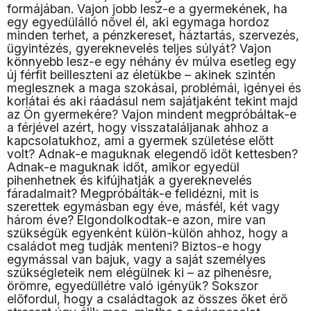
formájában. Vajon jobb lesz-e a gyermekének, ha
egy egyedülálló nővel él, aki egymaga hordoz
minden terhet, a pénzkereset, háztartás, szervezés,
ügyintézés, gyereknevelés teljes súlyát? Vajon
könnyebb lesz-e egy néhány év múlva esetleg egy
új férfit beilleszteni az életükbe – akinek szintén
meglesznek a maga szokásai, problémái, igényei és
korlátai és aki ráadásul nem sajátjaként tekint majd
az Ön gyermekére? Vajon mindent megpróbáltak-e
a férjével azért, hogy visszataláljanak ahhoz a
kapcsolatukhoz, ami a gyermek születése előtt
volt? Adnak-e maguknak elegendő időt kettesben?
Adnak-e maguknak időt, amikor egyedül
pihenhetnek és kifújhatják a gyereknevelés
fáradalmait? Megpróbálták-e felidézni, mit is
szerettek egymásban egy éve, másfél, két vagy
három éve? Elgondolkodtak-e azon, mire van
szükségük egyenként külön-külön ahhoz, hogy a
családot meg tudják menteni? Biztos-e hogy
egymással van bajuk, vagy a saját személyes
szükségleteik nem elégülnek ki – az pihenésre,
örömre, egyedüllétre való igényük? Sokszor
előfordul, hogy a családtagok az összes őket érő