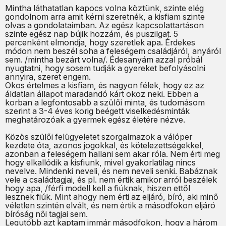
Mintha láthatatlan kapocs volna köztünk, szinte elég
gondolnom arra amit kérni szeretnék, a kisfiam szinte
olvas a gondolataimban. Az egész kapcsolattartáson
szinte egész nap bújik hozzám, és puszilgat. 5
percenként elmondja, hogy szeretlek apa. Érdekes
módon nem beszél soha a feleségem családjáról, anyáról
sem. /mintha bezárt volna/. Édesanyám azzal próbál
nyugtatni, hogy sosem tudják a gyereket befolyásolni
annyira, szeret engem.
Okos értelmes a kisfiam, és nagyon félek, hogy ez az
áldatlan állapot maradandó kárt okoz neki. Ebben a
korban a legfontosabb a szülői minta, és tudomásom
szerint a 3-4 éves korig beégett viselkedésminták
meghatározóak a gyermek egész életére nézve.
Közös szülői felügyeletet szorgalmazok a válóper
kezdete óta, azonos jogokkal, és kötelezettségekkel,
azonban a feleségem hallani sem akar róla. Nem érti meg
hogy elkallódik a kisfiunk, mivel gyakorlatilag nincs
nevelve. Mindenki neveli, és nem neveli senki. Babáznak
vele a családtagjai, és pl. nem értik amikor arról beszélek
hogy apa, /férfi modell kell a fiúknak, hiszen ettől
lesznek fiúk. Mint ahogy nem érti az eljáró, bíró, aki minő
véletlen szintén elvált, és nem értik a másodfokon eljáró
bíróság női tagjai sem.
Legutóbb azt kaptam immár másodfokon, hogy a három