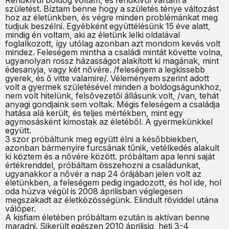
Rendkívül boldog voltam, és rendkívül vártam a
születést. Bíztam benne hogy a születés ténye változást
hoz az életünkben, és végre minden problémánkat meg
tudjuk beszélni. Egyébként együttélésünk 15 éve alatt,
mindig én voltam, aki az életünk lelki oldalával
foglalkozott, így utólag azonban azt mondom kevés volt
mindez. Feleségem mintha a családi mintát követte volna,
ugyanolyan rossz házasságot alakított ki magának, mint
édesanyja, vagy két nővére. /feleségem a legkissebb
gyerek, és ő vitte valamire/. Véleményem szerint adott
volt a gyermek születésével minden a boldogságunkhoz,
nem volt hitelünk, felsővezetői állásunk volt, /van, tehát
anyagi gondjaink sem voltak. Mégis feleségem a családja
hatása alá került, és teljes mértékben, mint egy
agymosásként kimostak az életéből. A gyermekünkkel
együtt.
3 szor próbáltunk meg együtt élni a későbbiekben,
azonban bármenyire furcsának tűnik, vetélkedés alakult
ki köztem és a nővére között. próbáltam apa lenni saját
értékrenddel, próbáltam összehozni a családunkat,
ugyanakkor a nővér a nap 24 órájában jelen volt az
életünkben, a feleségem pedig ingadozott, és hol ide, hol
oda húzva végül is 2008 áprilisban véglegesen
megszakadt az életközösségünk. Elindult röviddel utána
válóper.
A kisfiam életében próbáltam ezután is aktívan benne
maradni. Sikerült egészen 2010 áprilisig, heti 3-4