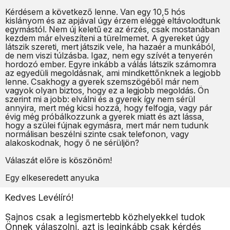
Kérdésem a következő lenne. Van egy 10,5 hós
kislányom és az apjával úgy érzem eléggé eltávolodtunk
egymástól. Nem új keletű ez az érzés, csak mostanában
kezdem már elveszíteni a türelmemet. A gyereket úgy
látszik szereti, mert játszik vele, ha hazaér a munkából,
de nem viszi túlzásba. Igaz, nem egy szívét a tenyerén
hordozó ember. Egyre inkább a válás látszik számomra
az egyedüli megoldásnak, ami mindkettőnknek a legjobb
lenne. Csakhogy a gyerek szemszögéből már nem
vagyok olyan biztos, hogy ez a legjobb megoldás. Ön
szerint mi a jobb: elválni és a gyerek így nem sérül
annyira, mert még kicsi hozzá, hogy felfogja, vagy pár
évig még próbálkozzunk a gyerek miatt és azt lássa,
hogy a szülei fújnak egymásra, mert már nem tudunk
normálisan beszélni szinte csak telefonon, vagy
alakoskodnak, hogy ő ne sérüljön?
Válaszát előre is köszönöm!
Egy elkeseredett anyuka
Kedves Levélíró!
Sajnos csak a legismertebb közhelyekkel tudok
Önnek válaszolni, azt is leginkább csak kérdés