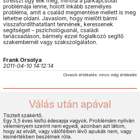
stresszt úgy élik meg, mintha a párkapcsolat
problémája lenne, holott inkább személyes
probléma, amit a család megmentése mellett is meg
lehetne oldani. Javaslom, hogy mielőtt bármi
visszafordíthatatlant tennének, keressenek
segítséget – pszichológusnál, családi
tanácsadáson, bármely ezzel foglalkozó segítő
szakembernél vagy szakszolgálaton.
Frank Orsolya
2011-04-10 14:12:14
Olvasói értékelés:
nincs még értékelés
Válás után apával
Tisztelt szakértő.
Egy 3,5 éves kisfiú édesapja vagyok. Problémám nyilván
véleményem szerint nem egyedi, azonban azt látom,
hogy az elvált, vagy válófélben lévő apukák nem, vagy
kismértékben beszélnek róla.