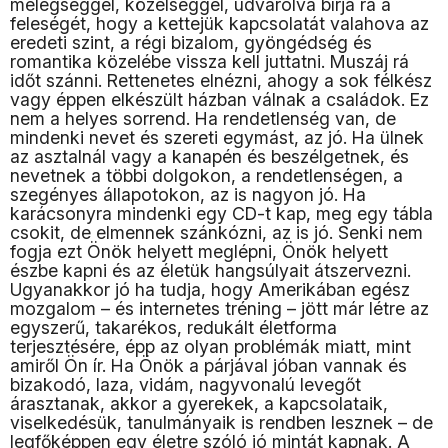
melegséggel, közelséggel, udvarolva bírja rá a
feleségét, hogy a kettejük kapcsolatát valahova az
eredeti szint, a régi bizalom, gyöngédség és
romantika közelébe vissza kell juttatni. Muszáj rá
időt szánni. Rettenetes elnézni, ahogy a sok félkész
vagy éppen elkészült házban válnak a családok. Ez
nem a helyes sorrend. Ha rendetlenség van, de
mindenki nevet és szereti egymást, az jó. Ha ülnek
az asztalnál vagy a kanapén és beszélgetnek, és
nevetnek a többi dolgokon, a rendetlenségen, a
szegényes állapotokon, az is nagyon jó. Ha
karácsonyra mindenki egy CD-t kap, meg egy tábla
csokit, de elmennek szánkózni, az is jó. Senki nem
fogja ezt Önök helyett meglépni, Önök helyett
észbe kapni és az életük hangsúlyait átszervezni.
Ugyanakkor jó ha tudja, hogy Amerikában egész
mozgalom – és internetes tréning – jött már létre az
egyszerű, takarékos, redukált életforma
terjesztésére, épp az olyan problémák miatt, mint
amiről Ön ír. Ha Önök a párjával jóban vannak és
bizakodó, laza, vidám, nagyvonalú levegőt
árasztanak, akkor a gyerekek, a kapcsolataik,
viselkedésük, tanulmányaik is rendben lesznek – de
legfőképpen egy életre szóló jó mintát kapnak. A