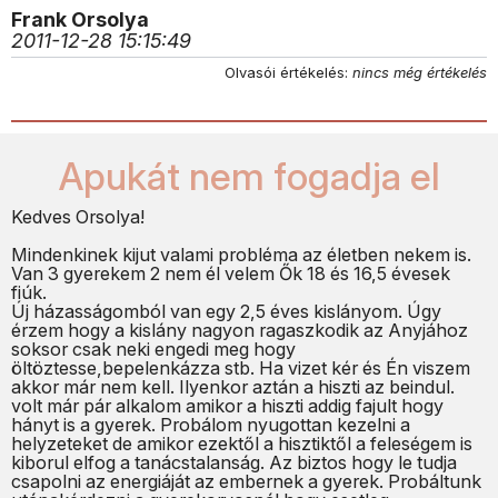
Frank Orsolya
2011-12-28 15:15:49
Olvasói értékelés:
nincs még értékelés
Apukát nem fogadja el
Kedves Orsolya!
Mindenkinek kijut valami probléma az életben nekem is.
Van 3 gyerekem 2 nem él velem Ők 18 és 16,5 évesek
fiúk.
Új házasságomból van egy 2,5 éves kislányom. Úgy
érzem hogy a kislány nagyon ragaszkodik az Anyjához
soksor csak neki engedi meg hogy
öltöztesse,bepelenkázza stb. Ha vizet kér és Én viszem
akkor már nem kell. Ilyenkor aztán a hiszti az beindul.
volt már pár alkalom amikor a hiszti addig fajult hogy
hányt is a gyerek. Probálom nyugottan kezelni a
helyzeteket de amikor ezektől a hisztiktől a feleségem is
kiborul elfog a tanácstalanság. Az biztos hogy le tudja
csapolni az energiáját az embernek a gyerek. Probáltunk