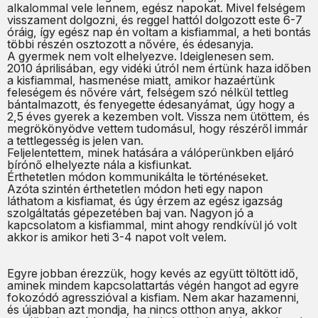
alkalommal vele lennem, egész napokat. Mivel felségem
visszament dolgozni, és reggel hattól dolgozott este 6-7
óráig, így egész nap én voltam a kisfiammal, a heti bontás
többi részén osztozott a nővére, és édesanyja.
A gyermek nem volt elhelyezve. Ideiglenesen sem.
2010 áprilisában, egy vidéki útról nem értünk haza időben
a kisfiammal, hasmenése miatt, amikor hazaértünk
feleségem és nővére várt, felségem szó nélkül tettleg
bántalmazott, és fenyegette édesanyámat, úgy hogy a
2,5 éves gyerek a kezemben volt. Vissza nem ütöttem, és
megrökönyödve vettem tudomásul, hogy részéről immár
a tettlegesség is jelen van.
Feljelentettem, minek hatására a válóperünkben eljáró
bírónő elhelyezte nála a kisfiunkat.
Érthetetlen módon kommunikálta le történéseket.
Azóta szintén érthetetlen módon heti egy napon
láthatom a kisfiamat, és úgy érzem az egész igazság
szolgáltatás gépezetében baj van. Nagyon jó a
kapcsolatom a kisfiammal, mint ahogy rendkívül jó volt
akkor is amikor heti 3-4 napot volt velem.
Egyre jobban érezzük, hogy kevés az együtt töltött idő,
aminek mindem kapcsolattartás végén hangot ad egyre
fokozódó agresszióval a kisfiam. Nem akar hazamenni,
és újabban azt mondja, ha nincs otthon anya, akkor