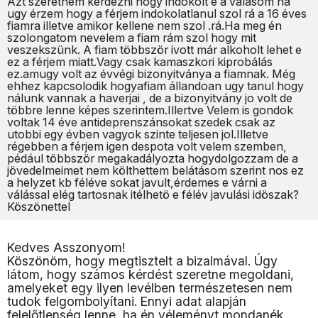
Azt szeretném kérdezni hogy indokolt e a válásom ha
ugy érzem hogy a férjem indokolatlanul szol rá a 16 éves
fiamra illetve amikor kellene nem szol .rá.Ha meg én
szolongatom nevelem a fiam rám szol hogy mit
veszekszünk. A fiam többször ivott már alkoholt lehet e
ez a férjem miatt.Vagy csak kamaszkori kiprobálás
ez.amugy volt az évvégi bizonyitványa a fiamnak. Még
ehhez kapcsolodik hogyafiam állandoan ugy tanul hogy
nálunk vannak a haverjai , de a bizonyitvány jo volt de
többre lenne képes szerintem.Illertve Velem is gondok
voltak 14 éve antideprenszánsokat szedek csak az
utobbi egy évben vagyok szinte teljesen jol.Illetve
régebben a férjem igen despota volt velem szemben,
pédául többször megakadályozta hogydolgozzam de a
jövedelmeimet nem költhettem belátásom szerint nos ez
a helyzet kb féléve sokat javult,érdemes e várni a
válással elég tartosnak itélhetö e félév javulási idöszak?
Köszönettel
Kedves Asszonyom!
Köszönöm, hogy megtisztelt a bizalmával. Úgy
látom, hogy számos kérdést szeretne megoldani,
amelyeket egy ilyen levélben természetesen nem
tudok felgombolyítani. Ennyi adat alapján
felelőtlenség lenne, ha én véleményt mondanék