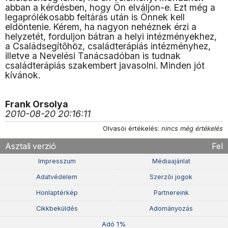
abban a kérdésben, hogy Ön elváljon-e. Ezt még a
legaprólékosabb feltárás után is Önnek kell
eldöntenie. Kérem, ha nagyon nehéznek érzi a
helyzetét, forduljon bátran a helyi intézményekhez,
a Családsegítőhöz, családterápiás intézményhez,
illetve a Nevelési Tanácsadóban is tudnak
családterápiás szakembert javasolni. Minden jót
kívánok.
Frank Orsolya
2010-08-20 20:16:11
Olvasói értékelés:
nincs még értékelés
Asztali verzió
Fel
Impresszum
Médiaajánlat
Adatvédelem
Szerzõi jogok
Honlaptérkép
Partnereink
Cikkbeküldés
Adományozás
Adó 1%