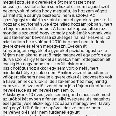
megalázott ,és a gyerekek előtt nem tisztelt nem
becsült,és ezáltal a fiam sem tisztel és nem fogadd szót
nekem,volt rá példa hogy megütött, és hozzám vágott
párnát stb,a csúnya beszédről nem is szólva.Az
igazságügyi szakértő szerint mindkét gyerek ragaszkodik
hozzánk egyformán ,de érzelmileg hozzám jobban ,mert
a férjem racionális ember. A fiammal kapcsolatban azt
mondta a szakértő hogy komoly problémák vannak vele
,és szakember bevonása szükséges ha már késve is. Ez
miatt adtam be a válópert 2010 ben mert nem tudunk
gyereknevelés téren megegyezni.Éveken át
könyörögtem vigyük el a gyereket pszichológushoz ,a
férjem nem akarta,mert ő majd megneveli egy pofon egy
durva szó ,és igy teltek el az évek.A fiam rettegésben élt
évekig.Ha nagy nehezen sikerült elvinnünk
pszichológushoz akkor egy sem volt jó neki ,mert
mindenki hülye ,csak ő nem.Amikor viszont beadtam a
válópert ellenem nevelte a gyerekeket és kedvesebb volt
a fiával,ennek örülök is ,de szakemberhez még mindig
nem viszi. A szakértő szerint nem jó a férjem diktatórikus
nevelése,de az én nevelésem sem jó.
A kislányunk 10 éves ,vele semmi gond nincs csak most
az utóbbi két évben a férjem elkényeztette ,és magához
édesgette ,vele alszik egy szobában már egy éve ,tavaly
még együtt fürödtek az apával ,de szóltam ez nem
helyénvaló és már nem fürdenek együtt.