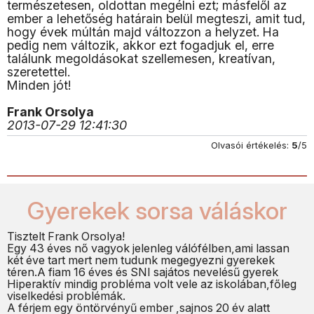
természetesen, oldottan megélni ezt; másfelől az
ember a lehetőség határain belül megteszi, amit tud,
hogy évek múltán majd változzon a helyzet. Ha
pedig nem változik, akkor ezt fogadjuk el, erre
találunk megoldásokat szellemesen, kreatívan,
szeretettel.
Minden jót!
Frank Orsolya
2013-07-29 12:41:30
Olvasói értékelés:
5
/5
Gyerekek sorsa váláskor
Tisztelt Frank Orsolya!
Egy 43 éves nő vagyok jelenleg válófélben,ami lassan
két éve tart mert nem tudunk megegyezni gyerekek
téren.A fiam 16 éves és SNI sajátos nevelésű gyerek
Hiperaktív mindig probléma volt vele az iskolában,főleg
viselkedési problémák.
A férjem egy öntörvényű ember ,sajnos 20 év alatt