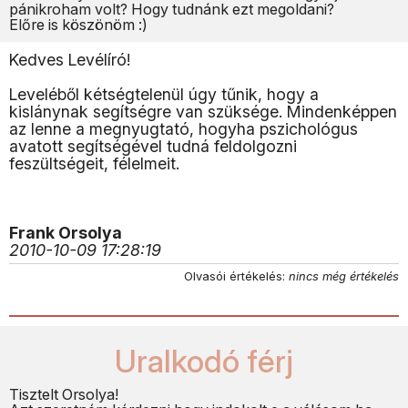
pánikroham volt? Hogy tudnánk ezt megoldani?
Előre is köszönöm :)
Kedves Levélíró!
Leveléből kétségtelenül úgy tűnik, hogy a
kislánynak segítségre van szüksége. Mindenképpen
az lenne a megnyugtató, hogyha pszichológus
avatott segítségével tudná feldolgozni
feszültségeit, félelmeit.
Frank Orsolya
2010-10-09 17:28:19
Olvasói értékelés:
nincs még értékelés
Uralkodó férj
Tisztelt Orsolya!