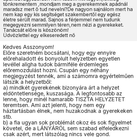
tönkrementem ,mondjam meg a gyerekemnek apádnál
maradsz mert ő tud nevelni?De nagyon sajnálom mert ha
nem kap egy kis segítséget szakembertől egy egész
életre sérült marad. Sajnos a férjemmel nem tudunk
megegyezni semmilyen téren,nem nézi a gyerekeket.
Tanácsát előre is köszönöm!
Üdvözlettel egy elkeseredett nő
Kedves Asszonyom!
Előre szeretném bocsátani, hogy egy ennyire
előrehaladott és bonyolult helyzetben egyetlen
levéllel aligha tudok bármiféle érdemleges
előremozdulást hozni. Csupán egy néhány
megjegyzést tennék, ami a számomra egyértelműen
látszik a helyzetből:
a) mindkét gyerekének bizonyára árt a helyzet
eldöntetlensége, kuszasága. A legfontosabb az
lenne, hogy minél hamarabb TISZTA HELYZETET
teremtsen. Ami azt jelenti, hogy nem egy
háztartásban élnek, nem huzakodnak a gyerekeken
stb.
b) a fia ugyan sok problémát okoz és sok figyelmet
követel, de a LÁNYÁRÓL sem szabad elfeledkezni
csak azért, mert látszólag nincs vele gond.