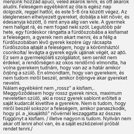
menjünk hozzád apuci, veled akarok lenni, és ott akarok
aludni. Feleségem egyébként az óta is egész nap
dolgozik, reggel hattól, és este 5-8 óra között végez. Az
ideiglenesen elhelyezett gyereket, dobálja a két nővér, és
édesanyja között, ő mint anya alig van vele. A gyermek
nem hallgat rá, és nem fogad neki szót. Legutóbb pár
hete, egy fürdéskor rángatta a fürdőszobába a kisfiamat
a feleségem, a gyerek nem akart menni, és a félig a
fürdőszobában lévő gyerek kezére úgy rácsapta
fürdőszoba ajtaját a feleségem, hogy a körömháztól
csonkolta/ levágta a gyerek egyik ujjának végét, az ajtó.
Ez sem a gyermekjóléti szolgálatot, sem senkit nem
érdekel, a rendőrségen az okos rendőrnő elmondta, ha
volna gyerekem tudnám, hogy van az a határ amikor
őrjöng a szülő. Én elmondtam, hogy van gyerekem, és
nem tudom miről beszél, amikor őrjöngve akar gyereket
nevelni.
Nálam egyébként nem „rossz” a kisfiam,.
Meggyőződésem hogy rossz gyerek nincs, maximum
neveletlen szülő, aki a rossz gyerek sablont erőlteti a
saját kudarcát kivetítve a gyerekre. Nem is tudom, hogy
miről beszél sokszor a feleségem, amikor panaszkodik,
hogy pl. a „kisajátító” nővérnél leszaggatta az összes
függönyt a kisfiam. / illetve nagyon is tudom. Nyilván nem
akar ott lenni ahol van, és a saját eszközeivel próbál
rendet tenni./