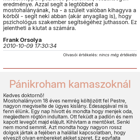
eredménye. Azzal segít a legtöbbet a
mostohalányának, ha - a szüleit valóban kihagyva a
körből - segít neki abban (akár anyagilag is), hogy
pszichológus szakember segítségéhez juthasson. Ez
jelentheti a kiutat a számára.
Frank Orsolya
2010-10-09 17:30:34
Olvasói értékelés:
nincs még értékelés
Pánikroham kamaszoknál
Kedves doktornő!
Mostohalányom 18 éves nemrég költözött fel Pestre,
nagyon megviselte de ügyes kislány. Édesapjával mi is
fenn élünk. Egy nap hívott és mondta hogy menjek oda,
megijedtem rögtön indultam. Ott feküdt a padlón és nem
kapott levegőt majd elájult. Kihívtam a mentőket. Senki
nem mond semmit. Azt mondta hogy nagyon rossz
dolgok jártak a fejében a halállal kapcsolatban, hogy
elveszít olyan embereket akiket szeret. Ez egyfajta