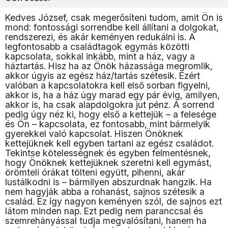
Kedves József, csak megerősíteni tudom, amit Ön is
mond: fontossági sorrendbe kell állítani a dolgokat,
rendszerezi, és akár keményen redukálni is. A
legfontosabb a családtagok egymás közötti
kapcsolata, sokkal inkább, mint a ház, vagy a
háztartás. Hisz ha az Önök házassága megromlik,
akkor úgyis az egész ház/tartás szétesik. Ezért
valóban a kapcsolatokra kell első sorban figyelni,
akkor is, ha a ház úgy marad egy pár évig, amilyen,
akkor is, ha csak alapdolgokra jut pénz. A sorrend
pedig úgy néz ki, hogy első a kettejük – a felesége
és Ön – kapcsolata, ez fontosabb, mint bármelyik
gyerekkel való kapcsolat. Hiszen Önöknek
kettejüknek kell egyben tartani az egész családot.
Tekintse kötelességnek és egyben felmentésnek,
hogy Önöknek kettejüknek szeretni kell egymást,
örömteli órákat tölteni együtt, pihenni, akár
lustálkodni is – bármilyen abszurdnak hangzik. Ha
nem hagyják abba a rohanást, sajnos szétesik a
család. Ez így nagyon keményen szól, de sajnos ezt
látom minden nap. Ezt pedig nem paranccsal és
szemrehányással tudja megvalósítani, hanem ha