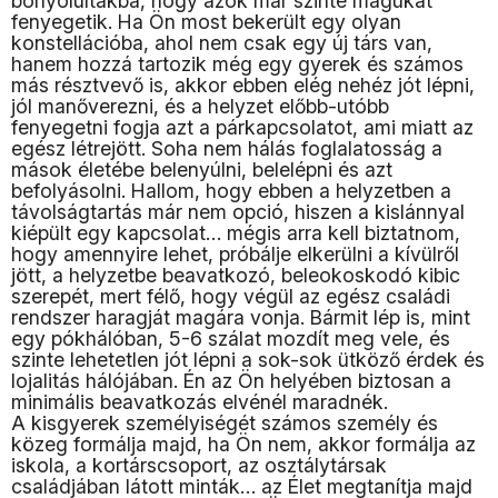
bonyolultakba, hogy azok már szinte magukat
fenyegetik. Ha Ön most bekerült egy olyan
konstellációba, ahol nem csak egy új társ van,
hanem hozzá tartozik még egy gyerek és számos
más résztvevő is, akkor ebben elég nehéz jót lépni,
jól manőverezni, és a helyzet előbb-utóbb
fenyegetni fogja azt a párkapcsolatot, ami miatt az
egész létrejött. Soha nem hálás foglalatosság a
mások életébe belenyúlni, belelépni és azt
befolyásolni. Hallom, hogy ebben a helyzetben a
távolságtartás már nem opció, hiszen a kislánnyal
kiépült egy kapcsolat… mégis arra kell biztatnom,
hogy amennyire lehet, próbálje elkerülni a kívülről
jött, a helyzetbe beavatkozó, beleokoskodó kibic
szerepét, mert félő, hogy végül az egész családi
rendszer haragját magára vonja. Bármit lép is, mint
egy pókhálóban, 5-6 szálat mozdít meg vele, és
szinte lehetetlen jót lépni a sok-sok ütköző érdek és
lojalitás hálójában. Én az Ön helyében biztosan a
minimális beavatkozás elvénél maradnék.
A kisgyerek személyiségét számos személy és
közeg formálja majd, ha Ön nem, akkor formálja az
iskola, a kortárscsoport, az osztálytársak
családjában látott minták… az Élet megtanítja majd