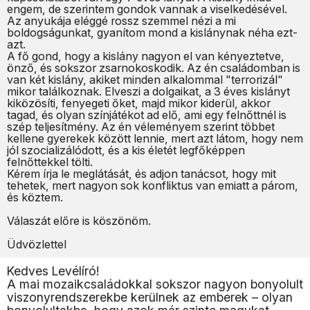
engem, de szerintem gondok vannak a viselkedésével.
Az anyukája eléggé rossz szemmel nézi a mi
boldogságunkat, gyanítom mond a kislánynak néha ezt-
azt.
A fő gond, hogy a kislány nagyon el van kényeztetve,
önző, és sokszor zsarnokoskodik. Az én családomban is
van két kislány, akiket minden alkalommal "terrorizál"
mikor találkoznak. Elveszi a dolgaikat, a 3 éves kislányt
kiközösíti, fenyegeti őket, majd mikor kiderül, akkor
tagad, és olyan színjátékot ad elő, ami egy felnőttnél is
szép teljesítmény. Az én véleményem szerint többet
kellene gyerekek között lennie, mert azt látom, hogy nem
jól szocializálódott, és a kis életét legfőképpen
felnőttekkel tölti.
Kérem írja le meglátását, és adjon tanácsot, hogy mit
tehetek, mert nagyon sok konfliktus van emiatt a párom,
és köztem.
Válaszát előre is köszönöm.
Üdvözlettel
Kedves Levélíró!
A mai mozaikcsaládokkal sokszor nagyon bonyolult
viszonyrendszerekbe kerülnek az emberek – olyan