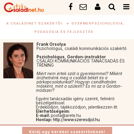
A CSALÁDINET SZAKÉRTŐI
►
GYERMEKPSZICHOLÓGIA,
PEDAGÓGIA ÉS FEJLESZTÉS
Frank Orsolya
Pszichológus, családi kommunikációs szakértő
Pszichológus, Gordon-instruktor
CSALÁDI KOMMUNIKÁCIÓS TANÁCSADÁS ÉS
TRÉNING
Miért nem értek szót a gyerekemmel? Miként
őrizhetnénk meg a családi békét és a
párkapcsolatunkat? Hogyan csinálhatnám
másként, mint a szüleim? És mi az a Gordon-
módszer?
Egyéni tanácsadás igény szerint, felmérő
beszélgetéssel.
Érdeklődjön, tájékozódjon, jelentkezzen itt:
Elérhetőségeim:
E-mail:
posta@arete.hu
Honlap:
http://www.szeresdjol.hu