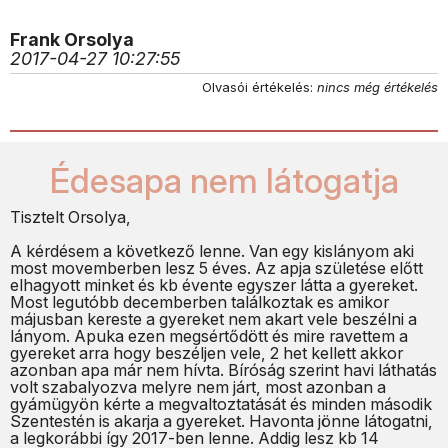
Frank Orsolya
2017-04-27 10:27:55
Olvasói értékelés:
nincs még értékelés
Édesapa nem látogatja
Tisztelt Orsolya,
A kérdésem a következő lenne. Van egy kislányom aki
most movemberben lesz 5 éves. Az apja születése előtt
elhagyott minket és kb évente egyszer látta a gyereket.
Most legutóbb decemberben találkoztak es amikor
májusban kereste a gyereket nem akart vele beszélni a
lányom. Apuka ezen megsértődött és mire ravettem a
gyereket arra hogy beszéljen vele, 2 het kellett akkor
azonban apa már nem hívta. Bíróság szerint havi láthatás
volt szabalyozva melyre nem járt, most azonban a
gyámügyön kérte a megvaltoztatását és minden második
Szentestén is akarja a gyereket. Havonta jönne látogatni,
a legkorábbi így 2017-ben lenne. Addig lesz kb 14