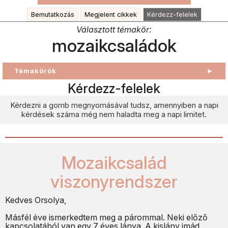
Bemutatkozás
Megjelent cikkek
Kérdezz-felelek
Választott témakör:
mozaikcsaládok
Témakörök
►
Kérdezz-felelek
Kérdezni a gomb megnyomásával tudsz, amennyiben a napi
kérdések száma még nem haladta meg a napi limitet.
Mozaikcsalád
viszonyrendszer
Kedves Orsolya,
Másfél éve ismerkedtem meg a párommal. Neki előző
kapcsolatából van egy 7 éves lánya. A kislány imád