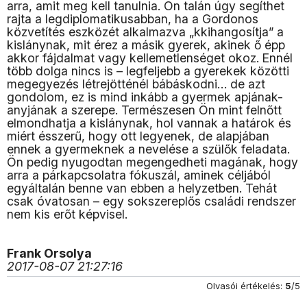
arra, amit meg kell tanulnia. Ön talán úgy segíthet
rajta a legdiplomatikusabban, ha a Gordonos
közvetítés eszközét alkalmazva „kkihangosítja” a
kislánynak, mit érez a másik gyerek, akinek ő épp
akkor fájdalmat vagy kellemetlenséget okoz. Ennél
több dolga nincs is – legfeljebb a gyerekek közötti
megegyezés létrejötténél bábáskodni… de azt
gondolom, ez is mind inkább a gyermek apjának-
anyjának a szerepe. Természesen Ön mint felnőtt
elmondhatja a kislánynak, hol vannak a határok és
miért ésszerű, hogy ott legyenek, de alapjában
ennek a gyermeknek a nevelése a szülők feladata.
Ön pedig nyugodtan megengedheti magának, hogy
arra a párkapcsolatra fókuszál, aminek céljából
egyáltalán benne van ebben a helyzetben. Tehát
csak óvatosan – egy sokszereplős családi rendszer
nem kis erőt képvisel.
Frank Orsolya
2017-08-07 21:27:16
Olvasói értékelés:
5
/5