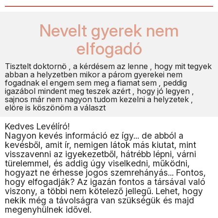
Nevelt gyerek nem
elfogadó
Tisztelt doktornö , a kérdésem az lenne , hogy mit tegyek
abban a helyzetben mikor a párom gyerekei nem
fogadnak el engem sem meg a fiamat sem , peddig
igazábol mindent meg teszek azért , hogy jó legyen ,
sajnos már nem nagyon tudom kezelni a helyzetek ,
elöre is köszönöm a választ
Kedves Levélíró!
Nagyon kevés információ ez így... de abból a
kevésből, amit ír, nemigen látok más kiutat, mint
visszavenni az igyekezetből, hátrébb lépni, várni
türelemmel, és addig úgy viselkedni, működni,
hogyazt ne érhesse jogos szemrehányás... Fontos,
hogy elfogadják? Az igazán fontos a társával való
viszony, a többi nem kötelező jellegű. Lehet, hogy
nekik még a távolságra van szükségük és majd
megenyhülnek idővel.