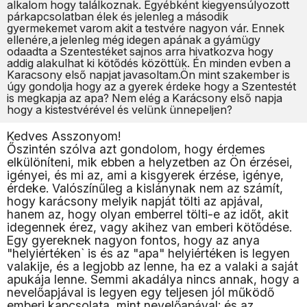
alkalom hogy találkoznak. Egyébként kiegyensúlyozott
párkapcsolatban élek és jelenleg a második
gyermekemet varom akit a testvére nagyon vár. Ennek
ellenére,a jelenleg még idegen apának a gyámügy
odaadta a Szentestéket sajnos arra hivatkozva hogy
addig alakulhat ki kötődés közöttük. Én minden evben a
Karacsony első napjat javasoltam.Ön mint szakember is
úgy gondolja hogy az a gyerek érdeke hogy a Szentestét
is megkapja az apa? Nem elég a Karácsony első napja
hogy a kistestvérével és velünk ünnepeljen?
Kedves Asszonyom!
Őszintén szólva azt gondolom, hogy érdemes
elkülöníteni, mik ebben a helyzetben az Ön érzései,
igényei, és mi az, ami a kisgyerek érzése, igénye,
érdeke. Valószínűleg a kislánynak nem az számít,
hogy karácsony melyik napját tölti az apjával,
hanem az, hogy olyan emberrel tölti-e az időt, akit
idegennek érez, vagy akihez van emberi kötődése.
Egy gyereknek nagyon fontos, hogy az anya
"helyiértéken` is és az "apa" helyiértéken is legyen
valakije, és a legjobb az lenne, ha ez a valaki a saját
apukája lenne. Semmi akadálya nincs annak, hogy a
nevelőapjával is legyen egy teljesen jól működő
emberi kapcsolata, mint nevelőapával; és az