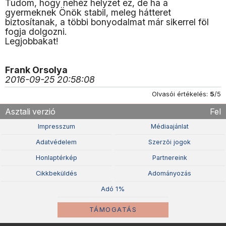
Tudom, hogy nehéz helyzet ez, de ha a
gyermeknek Önök stabil, meleg hátteret
biztosítanak, a többi bonyodalmat már sikerrel föl
fogja dolgozni.
Legjobbakat!
Frank Orsolya
2016-09-25 20:58:08
Olvasói értékelés:
5
/5
Asztali verzió
Fel
Impresszum
Médiaajánlat
Adatvédelem
Szerzõi jogok
Honlaptérkép
Partnereink
Cikkbeküldés
Adományozás
Adó 1%
TÁMOGATÁS