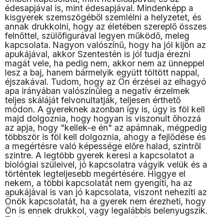
édesapjával is, mint édesapjával. Mindenképp a
kisgyerek szemszögéből szemlélni a helyzetet, és
annak drukkolni, hogy az életében szereplő összes
felnőttel, szülőfigurával legyen működő, meleg
kapcsolata. Nagyon valószínű, hogy ha jól kijön az
apukájával, akkor Szentestén is jól tudja érezni
magát vele, ha pedig nem, akkor nem az ünneppel
lesz a baj, hanem bármelyik együtt töltött nappal,
éjszakával. Tudom, hogy az Ön érzései az elhagyó
apa irányában valószínűleg a negatív érzelmek
teljes skáláját felvonultatják, teljesen érthető
módon. A gyereknek azonban így is, úgy is föl kell
majd dolgoznia, hogy hogyan is viszonult őhozzá
az apja, hogy "kellek-e én" az apámnak, mégpedig
többször is föl kell dolgoznia, ahogy a fejlődése és
a megértésre való képessége előre halad, szintről
szintre. A legtöbb gyerek keresi a kapcsolatot a
biológiai szüleivel, jó kapcsolatra vágyik velük és a
történtek legteljesebb megértésére. Higgye el
nekem, a többi kapcsolatát nem gyengíti, ha az
apukájával is van jó kapcsolata, viszont nehezíti az
Önök kapcsolatát, ha a gyerek nem érezheti, hogy
Ön is ennek drukkol, vagy legalábbis belenyugszik.