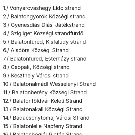
1./ Vonyarcvashegy Lidó strand
2./ Balatongyörök Községi strand
3./ Gyenesdiás Diási Játékstrand
4./ Szigliget Községi strandfürdő
5./ Balatonfüred, Kisfaludy strand
6./ Alsóörs Községi Strand
7./ Balatonfüred, Esterházy strand
8./ Csopak, Községi strand
9./ Keszthely Városi strand
10./ Balatonalmádi Wesselényi Strand
11./ Balatonberény Községi Strand
12./ Balatonföldvár Keleti Strand
13./ Balatonakali Községi Strand
14./ Badacsonytomaj Városi Strand
15./ Balatonlelle Napfény Strand
16./ Balatonboglár Platán Strand