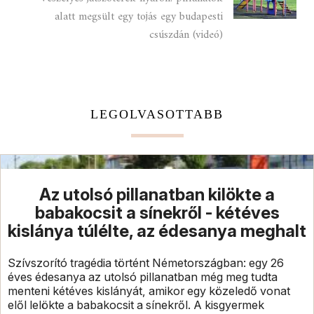
alatt megsült egy tojás egy budapesti
csúszdán (videó)
LEGOLVASOTTABB
Az utolsó pillanatban kilökte a
babakocsit a sínekről - kétéves
kislánya túlélte, az édesanya meghalt
Szívszorító tragédia történt Németországban: egy 26
éves édesanya az utolsó pillanatban még meg tudta
menteni kétéves kislányát, amikor egy közeledő vonat
elől lelökte a babakocsit a sínekről. A kisgyermek