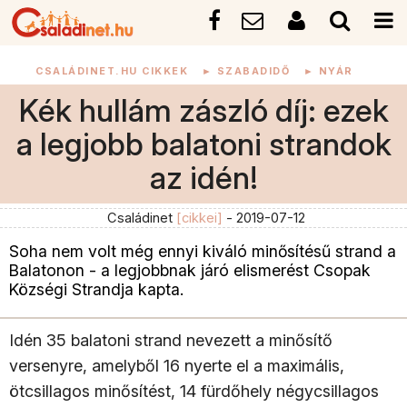
CSALÁDINET.HU CIKKEK
►
SZABADIDŐ
►
NYÁR
Kék hullám zászló díj: ezek
a legjobb balatoni strandok
az idén!
Családinet
[cikkei]
- 2019-07-12
Soha nem volt még ennyi kiváló minősítésű strand a
Balatonon - a legjobbnak járó elismerést Csopak
Községi Strandja kapta.
Idén 35 balatoni strand nevezett a minősítő
versenyre, amelyből 16 nyerte el a maximális,
ötcsillagos minősítést, 14 fürdőhely négycsillagos