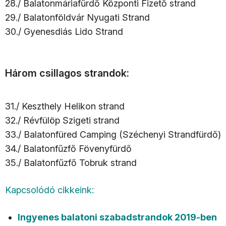
28./ Balatonmáriafűrdő Központi Fizető strand
29./ Balatonföldvár Nyugati Strand
30./ Gyenesdiás Lido Strand
Három csillagos strandok:
31./ Keszthely Helikon strand
32./ Révfülöp Szigeti strand
33./ Balatonfüred Camping (Széchenyi Strandfürdő)
34./ Balatonfűzfő Fövenyfürdő
35./ Balatonfűzfő Tobruk strand
Kapcsolódó cikkeink:
Ingyenes balatoni szabadstrandok 2019-ben