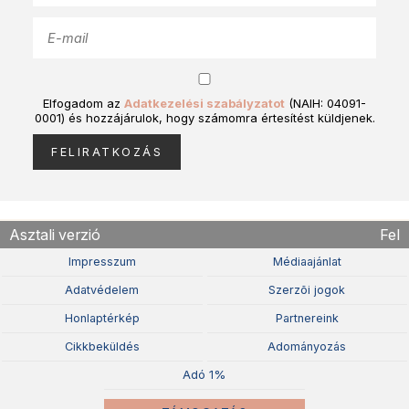
Elfogadom az
Adatkezelési szabályzatot
(NAIH: 04091-
0001) és hozzájárulok, hogy számomra értesítést küldjenek.
Asztali verzió
Fel
Impresszum
Médiaajánlat
Adatvédelem
Szerzõi jogok
Honlaptérkép
Partnereink
Cikkbeküldés
Adományozás
Adó 1%