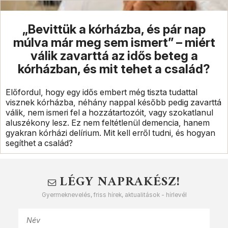
„Bevittük a kórházba, és pár nap
múlva már meg sem ismert” – miért
válik zavarttá az idős beteg a
kórházban, és mit tehet a család?
Előfordul, hogy egy idős embert még tiszta tudattal
visznek kórházba, néhány nappal később pedig zavarttá
válik, nem ismeri fel a hozzátartozóit, vagy szokatlanul
aluszékony lesz. Ez nem feltétlenül demencia, hanem
gyakran kórházi delírium. Mit kell erről tudni, és hogyan
segíthet a család?
LÉGY NAPRAKÉSZ!
Gyermeknevelés, friss hírek, aktualitások - hírlevél