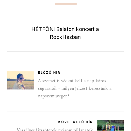
HÉTFŐN! Balaton koncert a
RockHázban
ELŐZŐ HÍR
A szemet is védeni kell a nap káros
sugaraitól - milyen jelzést keressünk a
napszemüvegen?
KÖVETKEZŐ HÍR
Veszélyes játszóterek nyáron: pillanatok