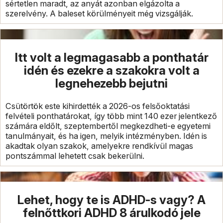
sértetlen maradt, az anyát azonban elgázolta a
szerelvény. A baleset körülményeit még vizsgálják.
Itt volt a legmagasabb a ponthatár
idén és ezekre a szakokra volt a
legnehezebb bejutni
Csütörtök este kihirdették a 2026-os felsőoktatási
felvételi ponthatárokat, így több mint 140 ezer jelentkező
számára eldőlt, szeptembertől megkezdheti-e egyetemi
tanulmányait, és ha igen, melyik intézményben. Idén is
akadtak olyan szakok, amelyekre rendkívül magas
pontszámmal lehetett csak bekerülni.
Lehet, hogy te is ADHD-s vagy? A
felnőttkori ADHD 8 árulkodó jele