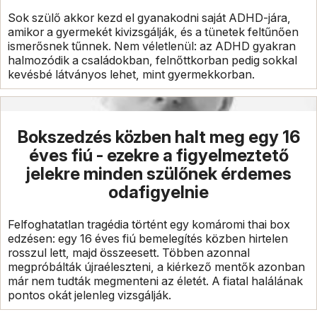
Sok szülő akkor kezd el gyanakodni saját ADHD-jára,
amikor a gyermekét kivizsgálják, és a tünetek feltűnően
ismerősnek tűnnek. Nem véletlenül: az ADHD gyakran
halmozódik a családokban, felnőttkorban pedig sokkal
kevésbé látványos lehet, mint gyermekkorban.
Bokszedzés közben halt meg egy 16
éves fiú - ezekre a figyelmeztető
jelekre minden szülőnek érdemes
odafigyelnie
Felfoghatatlan tragédia történt egy komáromi thai box
edzésen: egy 16 éves fiú bemelegítés közben hirtelen
rosszul lett, majd összeesett. Többen azonnal
megpróbálták újraéleszteni, a kiérkező mentők azonban
már nem tudták megmenteni az életét. A fiatal halálának
pontos okát jelenleg vizsgálják.