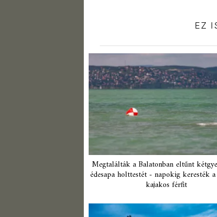
EZ 
Megtalálták a Balatonban eltűnt kétgy
édesapa holttestét - napokig keresték a
kajakos férfit