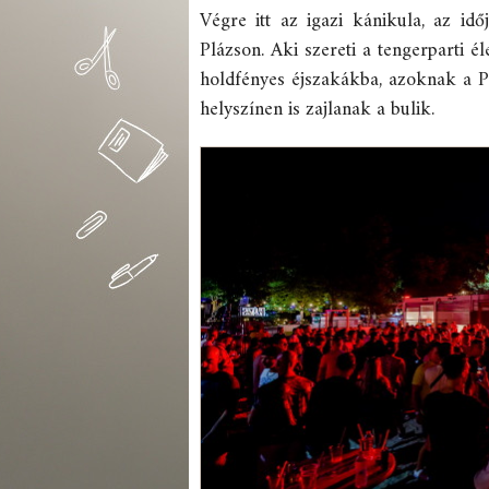
Végre itt az igazi kánikula, az id
Plázson. Aki szereti a tengerparti é
holdfényes éjszakákba, azoknak a Plá
helyszínen is zajlanak a bulik.