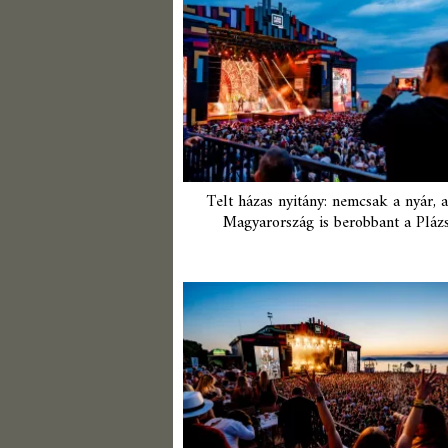
Telt házas nyitány: nemcsak a nyár, 
Magyarország is berobbant a Pláz