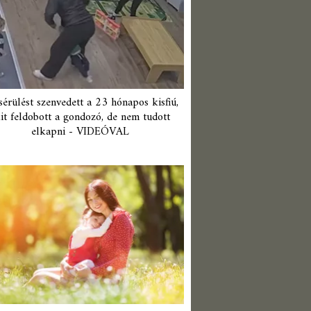
érülést szenvedett a 23 hónapos kisfiú,
it feldobott a gondozó, de nem tudott
elkapni - VIDEÓVAL