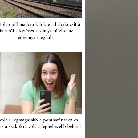
tolsó pillanatban kilökte a babakocsit a
ínekről - kétéves kislánya túlélte, az
édesanya meghalt
 volt a legmagasabb a ponthatár idén és
re a szakokra volt a legnehezebb bejutni