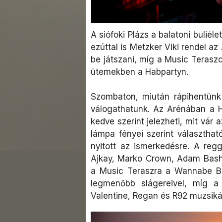
A siófoki Plázs a balatoni bulié
ezúttal is Metzker Viki rendel az
be játszani, míg a Music Terasz
ütemekben a Habpartyn.
Szombaton, miután rápihentünk 
válogathatunk. Az Arénában a H
kedve szerint jelezheti, mit vár 
lámpa fényei szerint választható
nyitott az ismerkedésre. A regg
Ajkay, Marko Crown, Adam Bas
a Music Teraszra a Wannabe B
legmenőbb slágereivel, míg 
Valentine, Regan és R92 muzsikáj