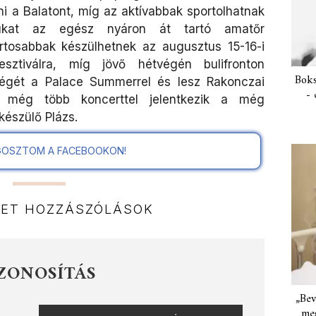
i a Balatont, míg az aktívabbak sportolhatnak
ukat az egész nyáron át tartó amatőr
rtosabbak készülhetnek az augusztus 15-16-i
sztiválra, míg jövő hétvégén bulifronton
Boks
ségét a Palace Summerrel és lesz Rakonczai
- 
 még több koncerttel jelentkezik a még
észülő Plázs.
OSZTOM A FACEBOOKON!
NET HOZZÁSZÓLÁSOK
ZONOSÍTÁS
„Bev
meg