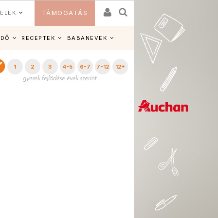
ELEK
TÁMOGATÁS
IDŐ
RECEPTEK
BABANEVEK
1
2
3
4-5
6-7
7-12
12+