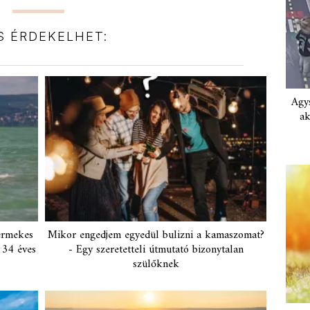
IS ÉRDEKELHET:
Agys
ak
ermekes
Mikor engedjem egyedül bulizni a kamaszomat?
 34 éves
- Egy szeretetteli útmutató bizonytalan
szülőknek