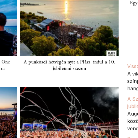
Egy
a One
A pünkösdi hétvégén nyit a Plázs, indul a 10.
Viss
sra
jubileumi szezon
A vi
szín
hang
A Sz
jubi
Augu
közö
vend