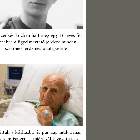
zedzés közben halt meg egy 16 éves fiú
ezekre a figyelmeztető jelekre minden
szülőnek érdemes odafigyelnie
ittük a kórházba, és pár nap múlva már
 sem ismert” – miért válik zavarttá az