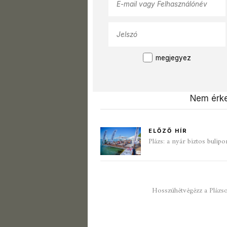
megjegyez
Nem érke
ELŐZŐ HÍR
Plázs: a nyár biztos bulipo
Hosszúhétvégézz a Plázson