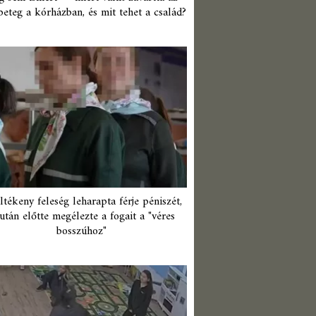
beteg a kórházban, és mit tehet a család?
ltékeny feleség leharapta férje péniszét,
után előtte megélezte a fogait a "véres
bosszúhoz"