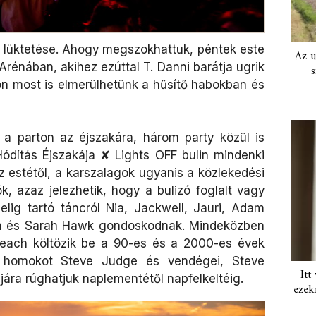
let lüktetése. Ahogy megszokhattuk, péntek este
Az u
 Arénában, akihez ezúttal T. Danni barátja ugrik
s
on most is elmerülhetünk a hűsítő habokban és
a parton az éjszakára, három party közül is
ódítás Éjszakája ✘ Lights OFF bulin mindenki
az estétől, a karszalagok ugyanis a közlekedési
k, azaz jelezhetik, hogy a bulizó foglalt vagy
elig tartó táncról Nia, Jackwell, Jauri, Adam
h és Sarah Hawk gondoskodnak. Mindeközben
each költözik be a 90-es és a 2000-es évek
a homokot Steve Judge és vendégei, Steve
Itt
ára rúghatjuk naplementétől napfelkeltéig.
ezek