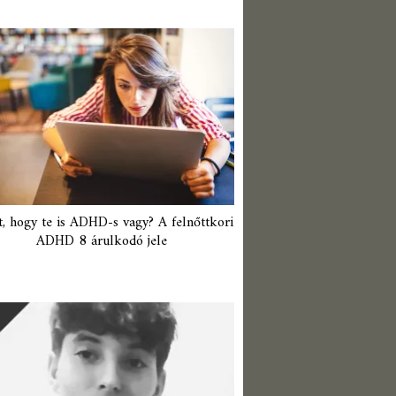
t, hogy te is ADHD-s vagy? A felnőttkori
ADHD 8 árulkodó jele