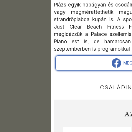
Plázs egyik napágyán és csodáln
vagy megmérettethetik mag
strandröplabda kupán is. A spo
Just Clear Beach Fitness Fe
megidézzük a Palace szellemi
Piano est is, de hamarosan
szeptemberben is programokkal k
MEG
CSALÁDI
A