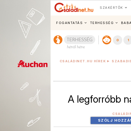
SZAKÉRTŐK
FOGANTATÁS
TERHESSÉG
BAB
0
1
CSALÁDINET.HU HÍREK
SZABADI
A legforróbb n
CSALÁDI
SZÓLJ HOZZÁ