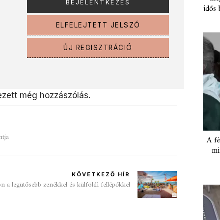
idős 
ELFELEJTETT JELSZÓ
ÚJ REGISZTRÁCIÓ
zett még hozzászólás.
ntja
A fé
mi
KÖVETKEZŐ HÍR
 a legütősebb zenékkel és külföldi fellépőkkel