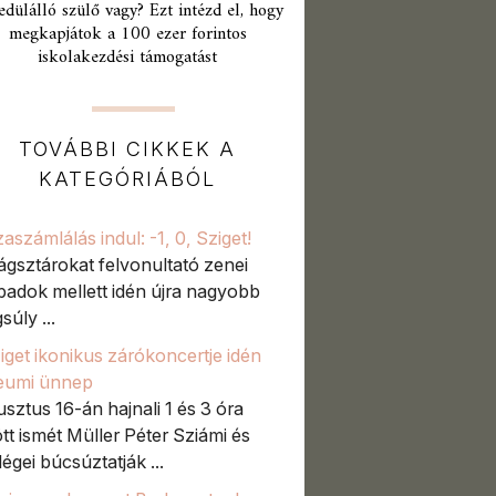
edülálló szülő vagy? Ezt intézd el, hogy
megkapjátok a 100 ezer forintos
iskolakezdési támogatást
TOVÁBBI CIKKEK A
KATEGÓRIÁBÓL
zaszámlálás indul: -1, 0, Sziget!
lágsztárokat felvonultató zenei
padok mellett idén újra nagyobb
súly ...
iget ikonikus zárókoncertje idén
leumi ünnep
sztus 16-án hajnali 1 és 3 óra
tt ismét Müller Péter Sziámi és
égei búcsúztatják ...