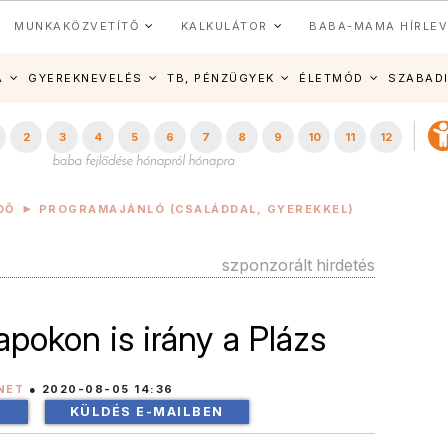
MUNKAKÖZVETÍTŐ
KALKULÁTOR
BABA-MAMA HÍRLEV
A
GYEREKNEVELÉS
TB, PÉNZÜGYEK
ÉLETMÓD
SZABAD
2
3
4
5
6
7
8
9
10
11
12
DŐ
PROGRAMAJÁNLÓ (CSALÁDDAL, GYEREKKEL)
szponzorált hirdetés
apokon is irány a Plázs
NET
●
2020-08-05 14:36
!
KÜLDÉS E-MAILBEN