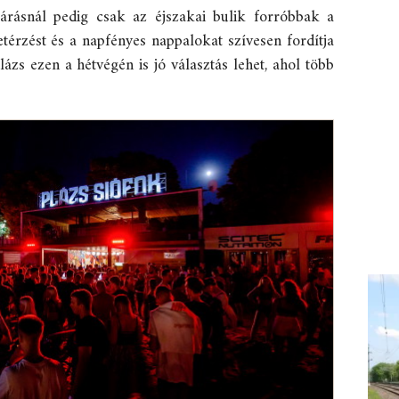
őjárásnál pedig csak az éjszakai bulik forróbbak a
letérzést és a napfényes nappalokat szívesen fordítja
zs ezen a hétvégén is jó választás lehet, ahol több