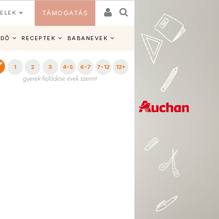
ELEK
TÁMOGATÁS
IDŐ
RECEPTEK
BABANEVEK
1
2
3
4-5
6-7
7-12
12+