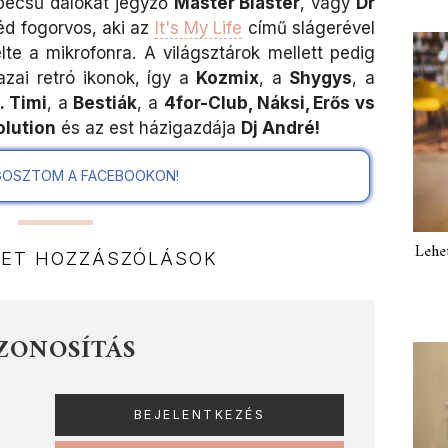
becsű dalokat jegyző
Master Blaster
, vagy
Dr
éd fogorvos, aki az
It's My Life
című slágerével
lte a mikrofonra. A világsztárok mellett pedig
zai retró ikonok, így a
Kozmix
, a
Shygys
, a
. Timi
, a
Bestiák
, a
4for-Club, Náksi, Erős vs
olution
és az est házigazdája
Dj André!
OSZTOM A FACEBOOKON!
Lehe
NET HOZZÁSZÓLÁSOK
ZONOSÍTÁS