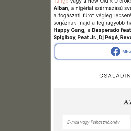
Tango
vagy a How Old R U örök
Alban
, a nigériai származású sv
a fogászati fúrót végleg lecseré
sorjáznak majd a legnagyobb ha
Happy Gang
, a
Desperado feat
Spigiboy, Peat Jr., Dj Pégé, Rev
MEG
CSALÁDI
A