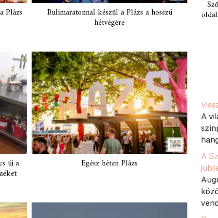
Sző
a Plázs
Bulimaratonnal készül a Plázs a hosszú
oldal
hétvégére
Viss
A vi
szín
hang
A Sz
s új a
Egész héten Plázs
jubi
rméket
Augu
közö
vend