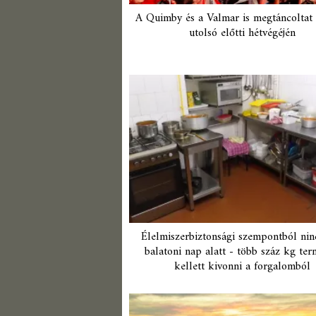
A Quimby és a Valmar is megtáncoltat 
utolsó előtti hétvégéjén
Élelmiszerbiztonsági szempontból ninc
balatoni nap alatt - több száz kg te
kellett kivonni a forgalomból