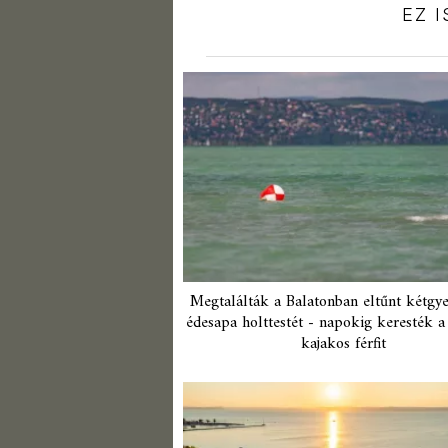
EZ 
Megtalálták a Balatonban eltűnt kétgy
édesapa holttestét - napokig keresték a
kajakos férfit