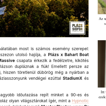
Az u
s
ínálatában most is számos esemény szerepel:
 szezon utolsó hajója, a
Plázs x Bahart Boat
Massive
csapata érkezik a fedélzetre, kikötés
lázson dupláznak a fiúk! Emellett persze az
, hiszen töretlenül dübörög még a nyárban a
áziasszonyunk vendégei ezúttal
StadiumX
és
Itt
nagyobb időutazása repít minket a 90-es és
ezek
láz olyan világsztárokat ígér, mint a
Hypnotic