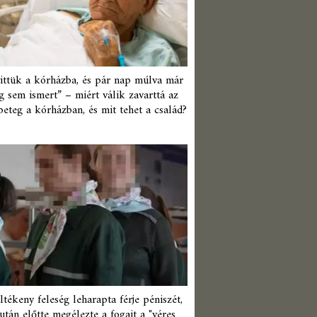
ittük a kórházba, és pár nap múlva már
 sem ismert” – miért válik zavarttá az
beteg a kórházban, és mit tehet a család?
ltékeny feleség leharapta férje péniszét,
után előtte megélezte a fogait a "véres