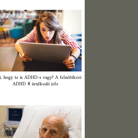
t, hogy te is ADHD-s vagy? A felnőttkori
ADHD 8 árulkodó jele