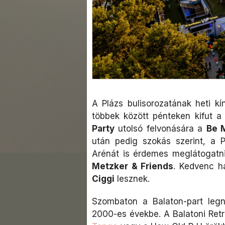
A Plázs bulisorozatának heti k
többek között pénteken kifut a
Party
utolsó felvonására a
Be 
után pedig szokás szerint, a P
Arénát is érdemes meglátogatni
Metzker & Friends
. Kedvenc h
Ciggi
lesznek.
Szombaton a Balaton-part leg
2000-es évekbe. A Balatoni Retro