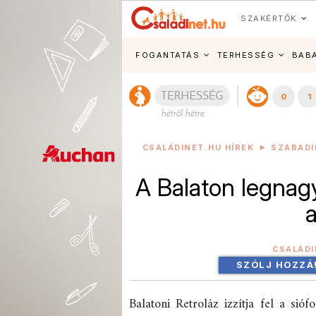
SZAKÉRTŐK
FOGANTATÁS
TERHESSÉG
BAB
0
1
CSALÁDINET.HU HÍREK
SZABADI
A Balaton legnagy
CSALÁDI
SZÓLJ HOZZÁ
Balatoni Retroláz izzítja fel a si