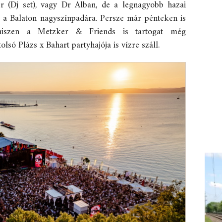
er (Dj set), vagy Dr Alban, de a legnagyobb hazai
 a Balaton nagyszínpadára. Persze már pénteken is
 hiszen a Metzker & Friends is tartogat még
lsó Plázs x Bahart partyhajója is vízre száll.