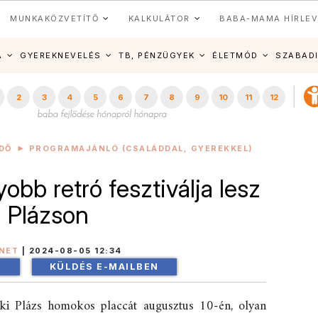
MUNKAKÖZVETÍTŐ
KALKULÁTOR
BABA-MAMA HÍRLEV
A
GYEREKNEVELÉS
TB, PÉNZÜGYEK
ÉLETMÓD
SZABAD
2
3
4
5
6
7
8
9
10
11
12
DŐ
PROGRAMAJÁNLÓ (CSALÁDDAL, GYEREKKEL)
obb retró fesztiválja lesz
a Plázson
NET
|
2024-08-05 12:34
!
KÜLDÉS E-MAILBEN
ófoki Plázs homokos placcát augusztus 10-én, olyan