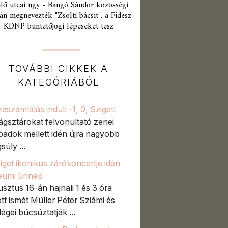
lő utcai ügy - Bangó Sándor közösségi
án megnevezték "Zsolti bácsit", a Fidesz-
KDNP büntetőjogi lépeseket tesz
TOVÁBBI CIKKEK A
KATEGÓRIÁBÓL
zaszámlálás indul: -1, 0, Sziget!
lágsztárokat felvonultató zenei
padok mellett idén újra nagyobb
súly ...
iget ikonikus zárókoncertje idén
leumi ünnep
sztus 16-án hajnali 1 és 3 óra
tt ismét Müller Péter Sziámi és
égei búcsúztatják ...