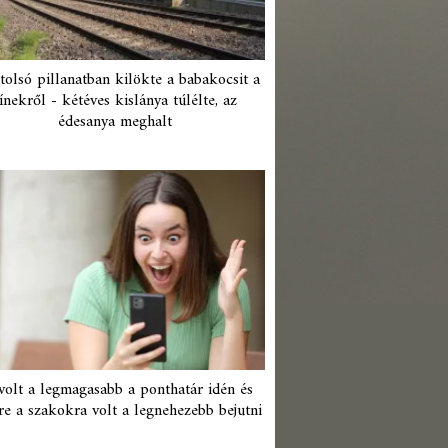
tolsó pillanatban kilökte a babakocsit a
ínekről - kétéves kislánya túlélte, az
édesanya meghalt
 volt a legmagasabb a ponthatár idén és
re a szakokra volt a legnehezebb bejutni