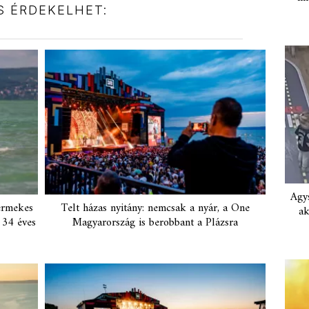
IS ÉRDEKELHET:
Agys
ermekes
Telt házas nyitány: nemcsak a nyár, a One
ak
 34 éves
Magyarország is berobbant a Plázsra