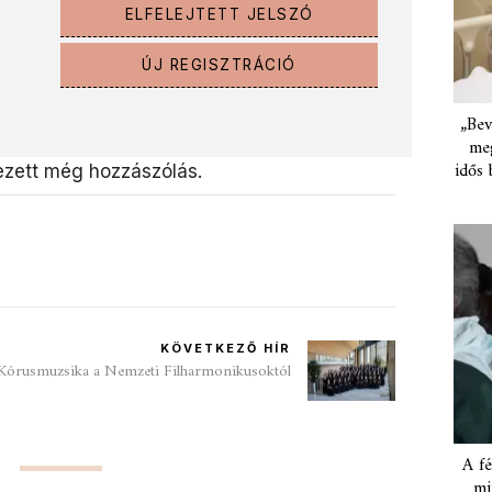
ELFELEJTETT JELSZÓ
ÚJ REGISZTRÁCIÓ
„Bev
meg
idős 
zett még hozzászólás.
KÖVETKEZŐ HÍR
Kórusmuzsika a Nemzeti Filharmonikusoktól
A fé
mi