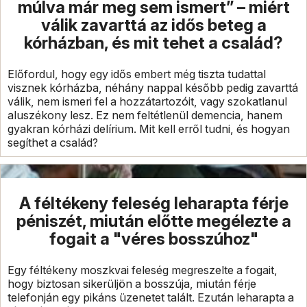
múlva már meg sem ismert” – miért
válik zavarttá az idős beteg a
kórházban, és mit tehet a család?
Előfordul, hogy egy idős embert még tiszta tudattal
visznek kórházba, néhány nappal később pedig zavarttá
válik, nem ismeri fel a hozzátartozóit, vagy szokatlanul
aluszékony lesz. Ez nem feltétlenül demencia, hanem
gyakran kórházi delírium. Mit kell erről tudni, és hogyan
segíthet a család?
A féltékeny feleség leharapta férje
péniszét, miután előtte megélezte a
fogait a "véres bosszúhoz"
Egy féltékeny moszkvai feleség megreszelte a fogait,
hogy biztosan sikerüljön a bosszúja, miután férje
telefonján egy pikáns üzenetet talált. Ezután leharapta a