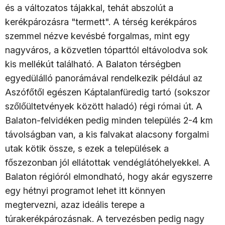
és a változatos tájakkal, tehát abszolút a
kerékpározásra "termett". A térség kerékpáros
szemmel nézve kevésbé forgalmas, mint egy
nagyváros, a közvetlen tóparttól eltávolodva sok
kis mellékút található. A Balaton térségben
egyedülálló panorámával rendelkezik például az
Aszófőtől egészen Káptalanfüredig tartó (sokszor
szőlőültetvények között haladó) régi római út. A
Balaton-felvidéken pedig minden település 2-4 km
távolságban van, a kis falvakat alacsony forgalmi
utak kötik össze, s ezek a települések a
főszezonban jól ellátottak vendéglátóhelyekkel. A
Balaton régióról elmondható, hogy akár egyszerre
egy hétnyi programot lehet itt könnyen
megtervezni, azaz ideális terepe a
túrakerékpározásnak. A tervezésben pedig nagy