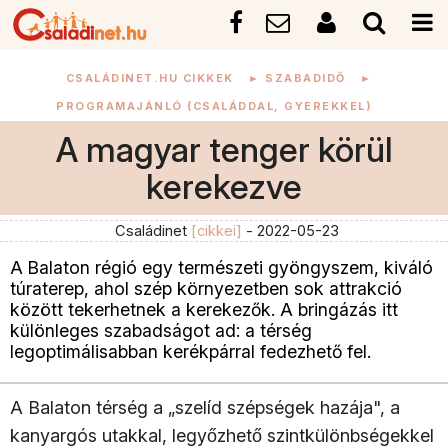
CSALÁDINET.HU CIKKEK
►
SZABADIDŐ
►
PROGRAMAJÁNLÓ (CSALÁDDAL, GYEREKKEL)
A magyar tenger körül
kerekezve
Családinet
[cikkei]
- 2022-05-23
A Balaton régió egy természeti gyöngyszem, kiváló
túraterep, ahol szép környezetben sok attrakció
között tekerhetnek a kerekezők. A bringázás itt
különleges szabadságot ad: a térség
legoptimálisabban kerékpárral fedezhető fel.
A Balaton térség a „szelíd szépségek hazája", a
kanyargós utakkal, legyőzhető szintkülönbségekkel