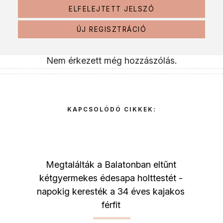
ELFELEJTETT JELSZÓ
ÚJ REGISZTRÁCIÓ
Nem érkezett még hozzászólás.
KAPCSOLÓDÓ CIKKEK:
Megtalálták a Balatonban eltűnt
kétgyermekes édesapa holttestét -
napokig keresték a 34 éves kajakos
férfit