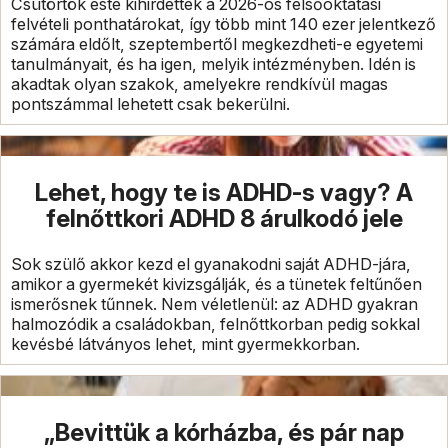
Csütörtök este kihirdették a 2026-os felsőoktatási
felvételi ponthatárokat, így több mint 140 ezer jelentkező
számára eldőlt, szeptembertől megkezdheti-e egyetemi
tanulmányait, és ha igen, melyik intézményben. Idén is
akadtak olyan szakok, amelyekre rendkívül magas
pontszámmal lehetett csak bekerülni.
Lehet, hogy te is ADHD-s vagy? A
felnőttkori ADHD 8 árulkodó jele
Sok szülő akkor kezd el gyanakodni saját ADHD-jára,
amikor a gyermekét kivizsgálják, és a tünetek feltűnően
ismerősnek tűnnek. Nem véletlenül: az ADHD gyakran
halmozódik a családokban, felnőttkorban pedig sokkal
kevésbé látványos lehet, mint gyermekkorban.
„Bevittük a kórházba, és pár nap