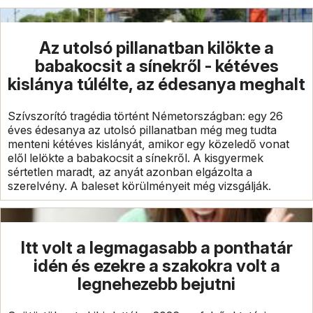
Az utolsó pillanatban kilökte a
babakocsit a sínekről - kétéves
kislánya túlélte, az édesanya meghalt
Szívszorító tragédia történt Németországban: egy 26
éves édesanya az utolsó pillanatban még meg tudta
menteni kétéves kislányát, amikor egy közeledő vonat
elől lelökte a babakocsit a sínekről. A kisgyermek
sértetlen maradt, az anyát azonban elgázolta a
szerelvény. A baleset körülményeit még vizsgálják.
Itt volt a legmagasabb a ponthatár
idén és ezekre a szakokra volt a
legnehezebb bejutni