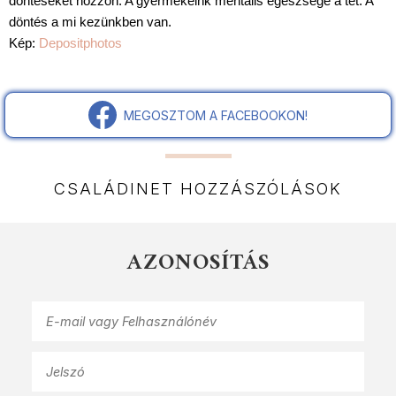
döntéseket hozzon. A gyermekeink mentális egészsége a tét. A 
döntés a mi kezünkben van.
Kép: 
Depositphotos
MEGOSZTOM A FACEBOOKON!
CSALÁDINET HOZZÁSZÓLÁSOK
AZONOSÍTÁS