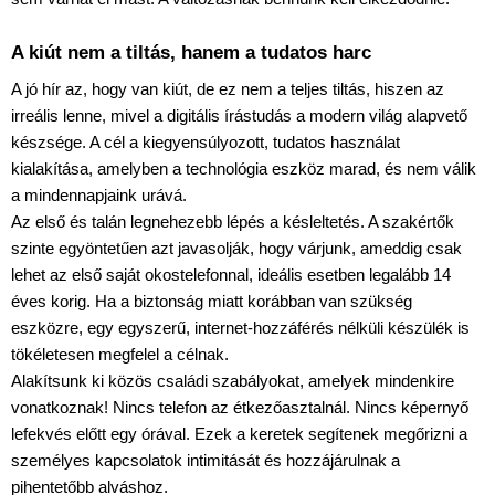
A kiút nem a tiltás, hanem a tudatos harc
A jó hír az, hogy van kiút, de ez nem a teljes tiltás, hiszen az 
irreális lenne, mivel a digitális írástudás a modern világ alapvető 
készsége. A cél a kiegyensúlyozott, tudatos használat 
kialakítása, amelyben a technológia eszköz marad, és nem válik 
a mindennapjaink urává.
Az első és talán legnehezebb lépés a késleltetés. A szakértők 
szinte egyöntetűen azt javasolják, hogy várjunk, ameddig csak 
lehet az első saját okostelefonnal, ideális esetben legalább 14 
éves korig. Ha a biztonság miatt korábban van szükség 
eszközre, egy egyszerű, internet-hozzáférés nélküli készülék is 
tökéletesen megfelel a célnak.
Alakítsunk ki közös családi szabályokat, amelyek mindenkire 
vonatkoznak! Nincs telefon az étkezőasztalnál. Nincs képernyő 
lefekvés előtt egy órával. Ezek a keretek segítenek megőrizni a 
személyes kapcsolatok intimitását és hozzájárulnak a 
pihentetőbb alváshoz.