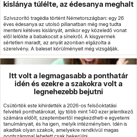
kislánya túlélte, az édesanya meghalt
Szívszorító tragédia történt Németországban: egy 26
éves édesanya az utolsó pillanatban még meg tudta
menteni kétéves kislányát, amikor egy közeledő vonat
elől lelökte a babakocsit a sínekről. A kisgyermek
sértetlen maradt, az anyát azonban elgázolta a
szerelvény. A baleset körülményeit még vizsgálják.
Itt volt a legmagasabb a ponthatár
idén és ezekre a szakokra volt a
legnehezebb bejutni
Csütörtök este kihirdették a 2026-os felsőoktatási
felvételi ponthatárokat, így több mint 140 ezer jelentkező
számára eldőlt, szeptembertől megkezdheti-e egyetemi
tanulmányait, és ha igen, melyik intézményben. Idén is
akadtak olyan szakok, amelyekre rendkívül magas
pontszámmal lehetett csak bekerülni.