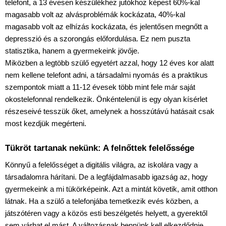
telefont, a 13 évesen készülékhez jutókhoz képest 60%-kal 
magasabb volt az alvásproblémák kockázata, 40%-kal 
magasabb volt az elhízás kockázata, és jelentősen megnőtt a 
depresszió és a szorongás előfordulása. Ez nem puszta 
statisztika, hanem a gyermekeink jövője.
Miközben a legtöbb szülő egyetért azzal, hogy 12 éves kor alatt 
nem kellene telefont adni, a társadalmi nyomás és a praktikus 
szempontok miatt a 11-12 évesek több mint fele már saját 
okostelefonnal rendelkezik. Önkéntelenül is egy olyan kísérlet 
részeseivé tesszük őket, amelynek a hosszútávú hatásait csak 
most kezdjük megérteni.
Tükröt tartanak nekünk: A felnőttek felelőssége
Könnyű a felelősséget a digitális világra, az iskolára vagy a 
társadalomra hárítani. De a legfájdalmasabb igazság az, hogy 
gyermekeink a mi tükörképeink. Azt a mintát követik, amit otthon 
látnak. Ha a szülő a telefonjába temetkezik evés közben, a 
játszótéren vagy a közös esti beszélgetés helyett, a gyerektől 
sem várhat el mást. A változásnak bennünk kell elkezdődnie.