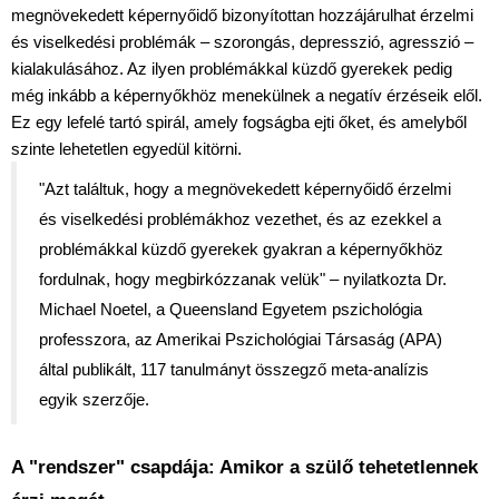
megnövekedett képernyőidő bizonyítottan hozzájárulhat érzelmi 
és viselkedési problémák – szorongás, depresszió, agresszió – 
kialakulásához. Az ilyen problémákkal küzdő gyerekek pedig 
még inkább a képernyőkhöz menekülnek a negatív érzéseik elől. 
Ez egy lefelé tartó spirál, amely fogságba ejti őket, és amelyből 
szinte lehetetlen egyedül kitörni.
"Azt találtuk, hogy a megnövekedett képernyőidő érzelmi 
és viselkedési problémákhoz vezethet, és az ezekkel a 
problémákkal küzdő gyerekek gyakran a képernyőkhöz 
fordulnak, hogy megbirkózzanak velük" 
– nyilatkozta Dr. 
Michael Noetel, a Queensland Egyetem pszichológia 
professzora, az Amerikai Pszichológiai Társaság (APA) 
által publikált, 117 tanulmányt összegző meta-analízis 
egyik szerzője.
A "rendszer" csapdája: Amikor a szülő tehetetlennek 