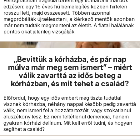
Felfoghatatlan tragédia történt egy komáromi thai box
edzésen: egy 16 éves fiú bemelegítés közben hirtelen
rosszul lett, majd összeesett. Többen azonnal
megpróbálták újraéleszteni, a kiérkező mentők azonban
már nem tudták megmenteni az életét. A fiatal halálának
pontos okát jelenleg vizsgálják.
„Bevittük a kórházba, és pár nap
múlva már meg sem ismert” – miért
válik zavarttá az idős beteg a
kórházban, és mit tehet a család?
Előfordul, hogy egy idős embert még tiszta tudattal
visznek kórházba, néhány nappal később pedig zavarttá
válik, nem ismeri fel a hozzátartozóit, vagy szokatlanul
aluszékony lesz. Ez nem feltétlenül demencia, hanem
gyakran kórházi delírium. Mit kell erről tudni, és hogyan
segíthet a család?