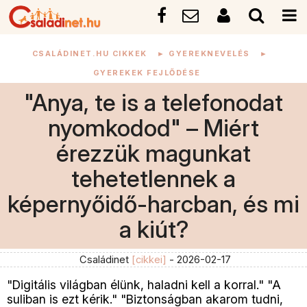
CSALÁDINET.HU CIKKEK
►
GYEREKNEVELÉS
►
GYEREKEK FEJLŐDÉSE
"Anya, te is a telefonodat
nyomkodod" – Miért
érezzük magunkat
tehetetlennek a
képernyőidő-harcban, és mi
a kiút?
Családinet
[cikkei]
- 2026-02-17
"Digitális világban élünk, haladni kell a korral." "A
suliban is ezt kérik." "Biztonságban akarom tudni,