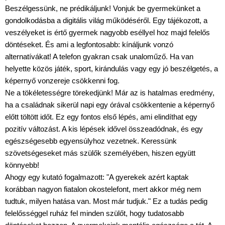
Beszélgessünk, ne prédikáljunk! Vonjuk be gyermekünket a 
gondolkodásba a digitális világ működéséről. Egy tájékozott, a 
veszélyeket is értő gyermek nagyobb eséllyel hoz majd felelős 
döntéseket. És ami a legfontosabb: kínáljunk vonzó 
alternatívákat! A telefon gyakran csak unaloműző. Ha van 
helyette közös játék, sport, kirándulás vagy egy jó beszélgetés, a 
képernyő vonzereje csökkenni fog.
Ne a tökéletességre törekedjünk! Már az is hatalmas eredmény, 
ha a családnak sikerül napi egy órával csökkentenie a képernyő 
előtt töltött időt. Ez egy fontos első lépés, ami elindíthat egy 
pozitív változást. A kis lépések idővel összeadódnak, és egy 
egészségesebb egyensúlyhoz vezetnek. Keressünk 
szövetségeseket más szülők személyében, hiszen együtt 
könnyebb!
Ahogy egy kutató fogalmazott: "A gyerekek azért kaptak 
korábban nagyon fiatalon okostelefont, mert akkor még nem 
tudtuk, milyen hatása van. Most már tudjuk." Ez a tudás pedig 
felelősséggel ruház fel minden szülőt, hogy tudatosabb 