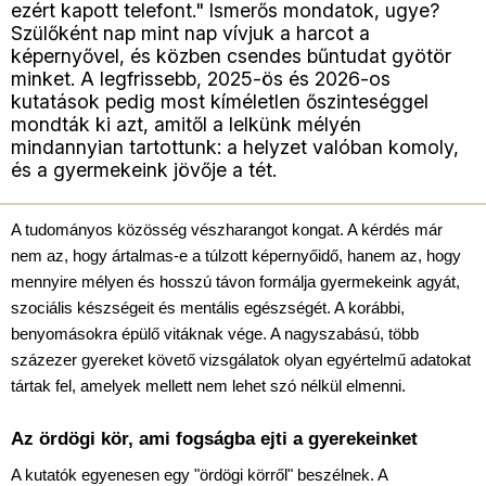
ezért kapott telefont." Ismerős mondatok, ugye?
Szülőként nap mint nap vívjuk a harcot a
képernyővel, és közben csendes bűntudat gyötör
minket. A legfrissebb, 2025-ös és 2026-os
kutatások pedig most kíméletlen őszinteséggel
mondták ki azt, amitől a lelkünk mélyén
mindannyian tartottunk: a helyzet valóban komoly,
és a gyermekeink jövője a tét.
A tudományos közösség vészharangot kongat. A kérdés már 
nem az, hogy ártalmas-e a túlzott képernyőidő, hanem az, hogy 
mennyire mélyen és hosszú távon formálja gyermekeink agyát, 
szociális készségeit és mentális egészségét. A korábbi, 
benyomásokra épülő vitáknak vége. A nagyszabású, több 
százezer gyereket követő vizsgálatok olyan egyértelmű adatokat 
tártak fel, amelyek mellett nem lehet szó nélkül elmenni.
Az ördögi kör, ami fogságba ejti a gyerekeinket
A kutatók egyenesen egy "ördögi körről" beszélnek. A 