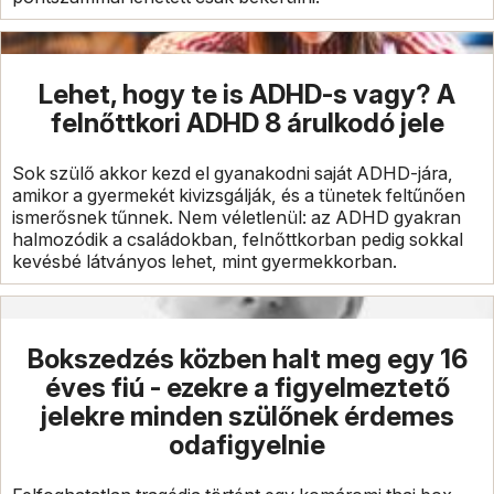
Lehet, hogy te is ADHD-s vagy? A
felnőttkori ADHD 8 árulkodó jele
Sok szülő akkor kezd el gyanakodni saját ADHD-jára,
amikor a gyermekét kivizsgálják, és a tünetek feltűnően
ismerősnek tűnnek. Nem véletlenül: az ADHD gyakran
halmozódik a családokban, felnőttkorban pedig sokkal
kevésbé látványos lehet, mint gyermekkorban.
Bokszedzés közben halt meg egy 16
éves fiú - ezekre a figyelmeztető
jelekre minden szülőnek érdemes
odafigyelnie