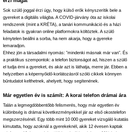
érzi magát
Sok szülő joggal érzi úgy, hogy külső erők kényszerítik bele a 
gyereket a digitális világba. A COVID-járvány óta az iskolai 
rendszerek (mint a KRÉTA), a tanári kommunikáció és a házi 
feladatok is gyakran online platformokra költöztek. A szülő 
kénytelen beállni a sorba, ha nem akarja, hogy a gyereke 
lemaradjon.
Ehhez jön a társadalmi nyomás: "mindenki másnak már van". És 
a praktikus szempontok: a telefon biztonságot ad, hiszen a szülő 
el tudja érni a gyereket, és akár azt is láthatja, merre jár. Ebben a 
helyzetben a képernyőidő-korlátozásról szóló cikkek könnyen 
bűntudatot kelthetnek, ahelyett, hogy segítenének.
Már egyetlen év is számít: A korai telefon drámai ára
Talán a legmegdöbbentőbb felismerés, hogy már egyetlen év 
különbség is drámai következményekkel jár az első okostelefon 
megszerzésénél. Egy több mint 10 000 gyereket vizsgáló kutatás 
kimutatta, hogy azoknál a gyerekeknél, akik 12 évesen kaptak 