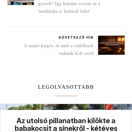
gyerek? Egy kutatás szerint ez a
tanulására is hatással lehet
KÖVETKEZŐ HÍR
A tanári kiégés, és amit a szülőknek
tudniuk kell erről
LEGOLVASOTTABB
Az utolsó pillanatban kilökte a
babakocsit a sínekről - kétéves