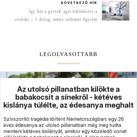
KÖVETKEZŐ HÍR
Így hat a gyerek agyi fejlődésére a
szobája – 3 dolog, amire érdemes figyelni
LEGOLVASOTTABB
Az utolsó pillanatban kilökte a
babakocsit a sínekről - kétéves
kislánya túlélte, az édesanya meghalt
Szívszorító tragédia történt Németországban: egy 26
éves édesanya az utolsó pillanatban még meg tudta
menteni kétéves kislányát, amikor egy közeledő vonat