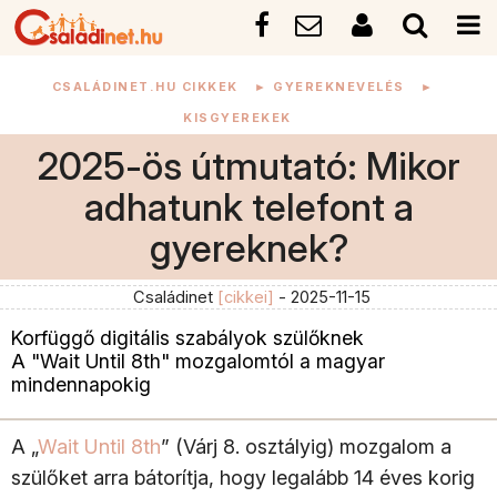
CSALÁDINET.HU CIKKEK
►
GYEREKNEVELÉS
►
KISGYEREKEK
2025-ös útmutató: Mikor
adhatunk telefont a
gyereknek?
Családinet
[cikkei]
- 2025-11-15
Korfüggő digitális szabályok szülőknek
A "Wait Until 8th" mozgalomtól a magyar
mindennapokig
A „
Wait Until 8th
” (Várj 8. osztályig) mozgalom a
szülőket arra bátorítja, hogy legalább 14 éves korig