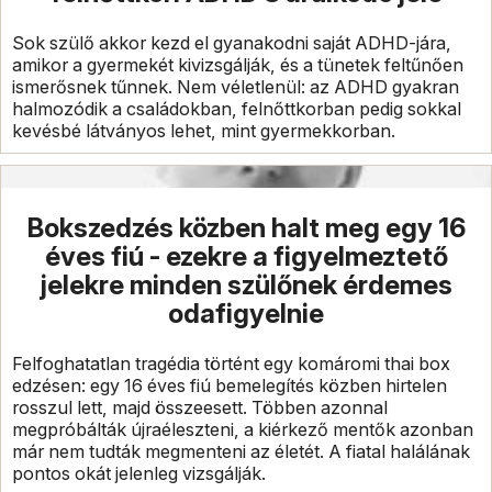
Sok szülő akkor kezd el gyanakodni saját ADHD-jára,
amikor a gyermekét kivizsgálják, és a tünetek feltűnően
ismerősnek tűnnek. Nem véletlenül: az ADHD gyakran
halmozódik a családokban, felnőttkorban pedig sokkal
kevésbé látványos lehet, mint gyermekkorban.
Bokszedzés közben halt meg egy 16
éves fiú - ezekre a figyelmeztető
jelekre minden szülőnek érdemes
odafigyelnie
Felfoghatatlan tragédia történt egy komáromi thai box
edzésen: egy 16 éves fiú bemelegítés közben hirtelen
rosszul lett, majd összeesett. Többen azonnal
megpróbálták újraéleszteni, a kiérkező mentők azonban
már nem tudták megmenteni az életét. A fiatal halálának
pontos okát jelenleg vizsgálják.