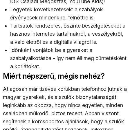
iOS Családi Megosztás, YouTube Kids)!
Legyetek következetesek: a szabályok
érvényesek mindenkire, felnőttre is.
Tartsatok rendszeres, őszinte beszélgetéseket a
hasznos internetes tartalmakról, a veszélyekről,
a való életről és a digitális világról is.
Időnként vonjátok be a gyereket a
szabályalkotásba - így nem éli meg büntetésként
a korlátokat.
Miért népszerű, mégis nehéz?
Átlagosan már tízéves korukban telefonhoz jutnak a
magyar gyerekek, és a szülők bizonytalanságát
leginkább az okozza, hogy nincs egyetlen, minden
családban működő, biztos recept. Abban viszont
segítenek a korcsoportos ajánlások, hogy a szülők
önálló, átgondolt döntést hozzanak, miközben