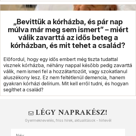
„Bevittük a kórházba, és pár nap
múlva már meg sem ismert” – miért
válik zavarttá az idős beteg a
kórházban, és mit tehet a család?
Előfordul, hogy egy idős embert még tiszta tudattal
visznek kórházba, néhány nappal később pedig zavarttá
válik, nem ismeri fel a hozzátartozóit, vagy szokatlanul
aluszékony lesz. Ez nem feltétlenül demencia, hanem
gyakran kórházi delírium. Mit kell erről tudni, és hogyan
segíthet a család?
LÉGY NAPRAKÉSZ!
Gyermeknevelés, friss hírek, aktualitások - hírlevél