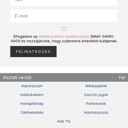
Elfogadom az
Adatkezelési szabályzatot
(NAIH: 04091-
0001) és hozzájárulok, hogy számomra értesítést küldjenek.
Asztali verzió
Fel
Impresszum
Médiaajánlat
Adatvédelem
Szerzõi jogok
Honlaptérkép
Partnereink
Cikkbeküldés
Adományozás
Adó 1%