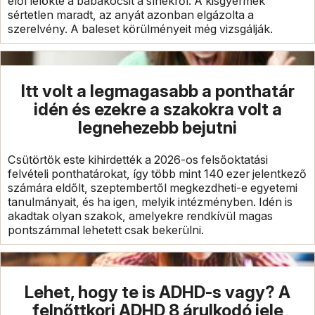
elől lelökte a babakocsit a sínekről. A kisgyermek
sértetlen maradt, az anyát azonban elgázolta a
szerelvény. A baleset körülményeit még vizsgálják.
Itt volt a legmagasabb a ponthatár
idén és ezekre a szakokra volt a
legnehezebb bejutni
Csütörtök este kihirdették a 2026-os felsőoktatási
felvételi ponthatárokat, így több mint 140 ezer jelentkező
számára eldőlt, szeptembertől megkezdheti-e egyetemi
tanulmányait, és ha igen, melyik intézményben. Idén is
akadtak olyan szakok, amelyekre rendkívül magas
pontszámmal lehetett csak bekerülni.
Lehet, hogy te is ADHD-s vagy? A
felnőttkori ADHD 8 árulkodó jele