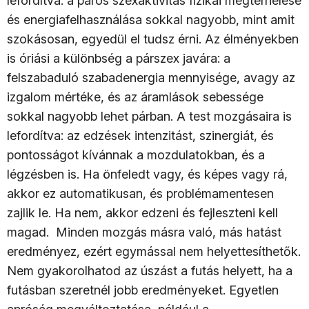
lefordítva: a páros szexaktivitás fizikai megterhelése
és energiafelhasználása sokkal nagyobb, mint amit
szokásosan, egyedül el tudsz érni. Az élményekben
is óriási a különbség a párszex javára: a
felszabaduló szabadenergia mennyisége, avagy az
izgalom mértéke, és az áramlások sebessége
sokkal nagyobb lehet párban. A test mozgásaira is
lefordítva: az edzések intenzitást, szinergiát, és
pontosságot kívánnak a mozdulatokban, és a
légzésben is. Ha önfeledt vagy, és képes vagy rá,
akkor ez automatikusan, és problémamentesen
zajlik le. Ha nem, akkor edzeni és fejleszteni kell
magad. Minden mozgás másra való, más hatást
eredményez, ezért egymással nem helyettesíthetők.
Nem gyakorolhatod az úszást a futás helyett, ha a
futásban szeretnél jobb eredményeket. Egyetlen