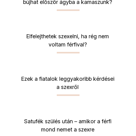
bújhat először ágyba a kamaszunk?
Elfelejthetek szexelni, ha rég nem
voltam férfival?
Ezek a fiatalok leggyakoribb kérdései
a szexről
Satufék szülés után – amikor a férfi
mond nemet a szexre