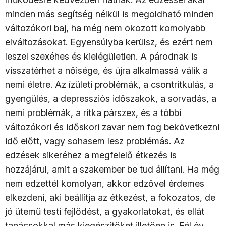
minden más segítség nélkül is megoldható minden
változókori baj, ha még nem okozott komolyabb
elváltozásokat. Egyensúlyba kerülsz, és ezért nem
leszel szexéhes és kielégületlen. A párodnak is
visszatérhet a nőisége, és újra alkalmassá válik a
nemi életre. Az ízületi problémák, a csontritkulás, a
gyengülés, a depressziós időszakok, a sorvadás, a
nemi problémák, a ritka párszex, és a többi
változókori és időskori zavar nem fog bekövetkezni
idő előtt, vagy sohasem lesz problémás. Az
edzések sikeréhez a megfelelő étkezés is
hozzájárul, amit a szakember be tud állítani. Ha még
nem edzettél komolyan, akkor edzővel érdemes
elkezdeni, aki beállítja az étkezést, a fokozatos, de
jó ütemű testi fejlődést, a gyakorlatokat, és ellát
tanácsokkal más kiegészítőket illetően is. Fél év