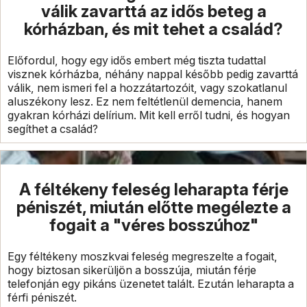
válik zavarttá az idős beteg a
kórházban, és mit tehet a család?
Előfordul, hogy egy idős embert még tiszta tudattal
visznek kórházba, néhány nappal később pedig zavarttá
válik, nem ismeri fel a hozzátartozóit, vagy szokatlanul
aluszékony lesz. Ez nem feltétlenül demencia, hanem
gyakran kórházi delírium. Mit kell erről tudni, és hogyan
segíthet a család?
A féltékeny feleség leharapta férje
péniszét, miután előtte megélezte a
fogait a "véres bosszúhoz"
Egy féltékeny moszkvai feleség megreszelte a fogait,
hogy biztosan sikerüljön a bosszúja, miután férje
telefonján egy pikáns üzenetet talált. Ezután leharapta a
férfi péniszét.