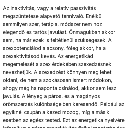
Az inaktivitás, vagy a relatív passzivitás
megszüntetése alapvető tennivaló. Enélkül
semmilyen szer, terápia, módszer nem hoz
elegendő és tartós javulást. Önmagukban akkor
sem, ha már ezek is feltétlenül szükségesek. A
szexpotenciálod alacsony, főleg akkor, ha a
szexaktivitásod kevés. Az energetikád
megemelését a szex érdekében szexedzésnek
nevezhetjük. A szexedzést könnyen meg lehet
oldani, de nem a szokásosan ismert módokon,
ahogy még ha naponta csinálod, akkor sem lesz
javulás. A lényeg a páros, és a magányos
örömszerzés különbségeiben keresendő. Például az
egyiknél csupán a kezed mozog, míg a másik
esetben az egész tested. Ezt az energetika nyelvére