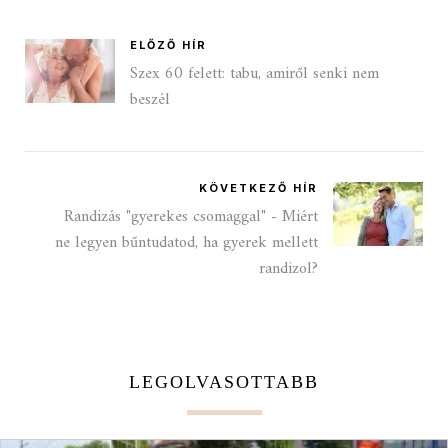
ELŐZŐ HÍR
Szex 60 felett: tabu, amiről senki nem
beszél
KÖVETKEZŐ HÍR
Randizás "gyerekes csomaggal" - Miért
ne legyen bűntudatod, ha gyerek mellett
randizol?
LEGOLVASOTTABB