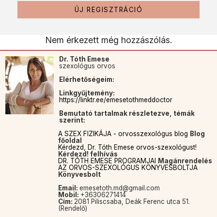
ÚJ REGISZTRÁCIÓ
Nem érkezett még hozzászólás.
Dr. Tóth Emese
szexológus orvos
Elérhetőségeim:
Linkgyűjtemény:
https://linktr.ee/emesetothmeddoctor
Bemutató tartalmak részletezve, témák
szerint:
A SZEX FIZIKÁJA - orvosszexológus blog
Blog
főoldal
Kérdezd, Dr. Tóth Emese orvos-szexológust!
Kérdezd! felhívás
DR. TÓTH EMESE PROGRAMJAI
Magánrendelés
AZ ORVOS-SZEXOLÓGUS KÖNYVESBOLTJA
Könyvesbolt
Email:
emesetoth.md@gmail.com
Mobil:
+36306271414
Cím:
2081 Piliscsaba, Deák Ferenc utca 51.
(Rendelő)