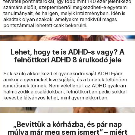
felvételi ponthatárokat, így több mint 140 ezer jelentkező
számára eldőlt, szeptembertől megkezdheti-e egyetemi
tanulmányait, és ha igen, melyik intézményben. Idén is
akadtak olyan szakok, amelyekre rendkívül magas
pontszámmal lehetett csak bekerülni.
Lehet, hogy te is ADHD-s vagy? A
felnőttkori ADHD 8 árulkodó jele
Sok szülő akkor kezd el gyanakodni saját ADHD-jára,
amikor a gyermekét kivizsgálják, és a tünetek feltűnően
ismerősnek tűnnek. Nem véletlenül: az ADHD gyakran
halmozódik a családokban, felnőttkorban pedig sokkal
kevésbé látványos lehet, mint gyermekkorban.
„Bevittük a kórházba, és pár nap
múlva már meg sem ismert” – miért