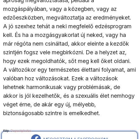
apróság megváltoztatása, például a
mozgáspályában, vagy a közegben, vagy az
edzőeszközben, megváltoztatja az eredményeket.
A jó szexhez tehát a neki megfelelő edzésprogram
kell. És ha a mozgásgyakorlat új neked, vagy ha
már régóta nem csináltad, akkor eleinte a kezdők
szintjén fogsz vele megbirkózni. De a helyzet az,
hogy ezek megoldhatók, sőt meg kell őket oldani.
A változókor egy természetes élettani folyamat, ami
valóban hoz változásokat. Ezek a változások
lehetnek harmonikusak vagy problémásak, de
akkor is jól kezelhetők, és a szexuális élet nemhogy
véget érne, de akár egy új, mélyebb,
biztonságosabb szintre is emelkedhet.
Kép:
Depositphotos