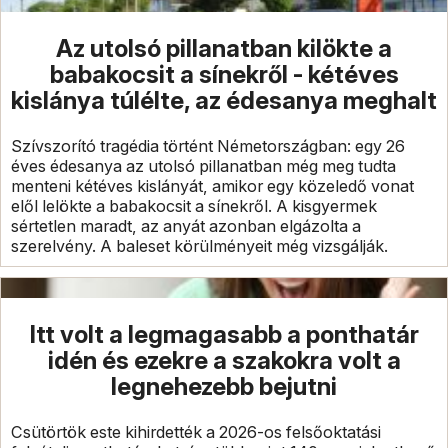
Az utolsó pillanatban kilökte a
babakocsit a sínekről - kétéves
kislánya túlélte, az édesanya meghalt
Szívszorító tragédia történt Németországban: egy 26
éves édesanya az utolsó pillanatban még meg tudta
menteni kétéves kislányát, amikor egy közeledő vonat
elől lelökte a babakocsit a sínekről. A kisgyermek
sértetlen maradt, az anyát azonban elgázolta a
szerelvény. A baleset körülményeit még vizsgálják.
Itt volt a legmagasabb a ponthatár
idén és ezekre a szakokra volt a
legnehezebb bejutni
Csütörtök este kihirdették a 2026-os felsőoktatási