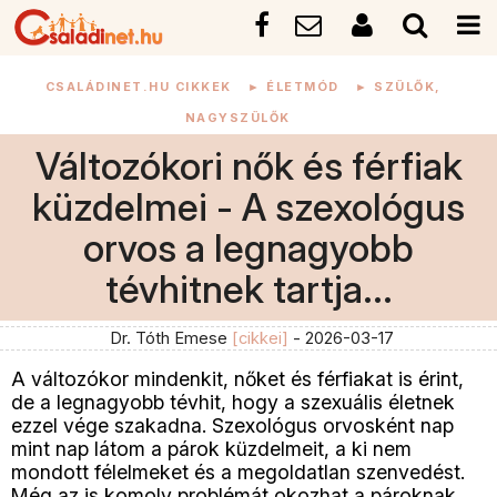
CSALÁDINET.HU CIKKEK
►
ÉLETMÓD
►
SZÜLŐK,
NAGYSZÜLŐK
Változókori nők és férfiak
küzdelmei - A szexológus
orvos a legnagyobb
tévhitnek tartja...
Dr. Tóth Emese
[cikkei]
- 2026-03-17
A változókor mindenkit, nőket és férfiakat is érint,
de a legnagyobb tévhit, hogy a szexuális életnek
ezzel vége szakadna. Szexológus orvosként nap
mint nap látom a párok küzdelmeit, a ki nem
mondott félelmeket és a megoldatlan szenvedést.
Még az is komoly problémát okozhat a pároknak,