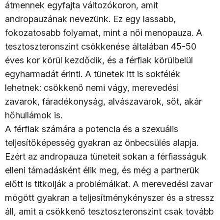
átmennek egyfajta változókoron, amit
andropauzának nevezünk. Ez egy lassabb,
fokozatosabb folyamat, mint a női menopauza. A
tesztoszteronszint csökkenése általában 45-50
éves kor körül kezdődik, és a férfiak körülbelül
egyharmadát érinti. A tünetek itt is sokfélék
lehetnek: csökkenő nemi vágy, merevedési
zavarok, fáradékonyság, alvászavarok, sőt, akár
hőhullámok is.
A férfiak számára a potencia és a szexuális
teljesítőképesség gyakran az önbecsülés alapja.
Ezért az andropauza tüneteit sokan a férfiasságuk
elleni támadásként élik meg, és még a partnerük
előtt is titkolják a problémáikat. A merevedési zavar
mögött gyakran a teljesítménykényszer és a stressz
áll, amit a csökkenő tesztoszteronszint csak tovább