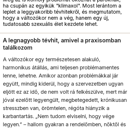
ha csupán az egyikük "klimaxol". Most lerántom a
leplet a leggyakoribb tévhitekről, és megmutatom,
hogy a változókor nem a vég, hanem egy új,
tudatosabb szexuális élet kezdete lehet.
A legnagyobb tévhit, amivel a praxisomban
találkozom
A változókor egy természetesen alakuló,
harmonikus átállás, ami teljesen problémamentes
lenne, lehetne. Amikor azonban problémákkal jár
együtt, mindig kiderül, hogy a szervezetben ugyan
eljött ez az idő, de nem volt rá felkészülve, mert már
jóval ezelőtt legyengült, megbetegedett, krónikusan
stresszben van, örömtelen, régóta hiányzik a
karbantartás. „Nem tudom elviselni, hogy vége
legyen.” – hallom gyakran a rendelőmben, nőktől és