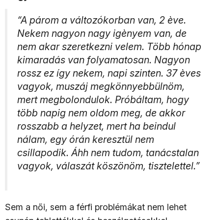
“A párom a változókorban van, 2 ève.
Nekem nagyon nagy igènyem van, de
nem akar szeretkezni velem. Több hónap
kimaradás van folyamatosan. Nagyon
rossz ez így nekem, napi szinten. 37 èves
vagyok, muszáj megkönnyebbülnöm,
mert megbolondulok. Próbáltam, hogy
több napig nem oldom meg, de akkor
rosszabb a helyzet, mert ha beindul
nálam, egy órán keresztül nem
csillapodik. Áhh nem tudom, tanácstalan
vagyok, válaszát köszönöm, tisztelettel.”
Sem a női, sem a férfi problémákat nem lehet