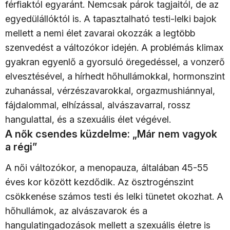
férfiaktól egyaránt. Nemcsak párok tagjaitól, de az
egyedülállóktól is. A tapasztalható testi-lelki bajok
mellett a nemi élet zavarai okozzák a legtöbb
szenvedést a változókor idején. A problémás klimax
gyakran egyenlő a gyorsuló öregedéssel, a vonzerő
elvesztésével, a hírhedt hőhullámokkal, hormonszint
zuhanással, vérzészavarokkal, orgazmushiánnyal,
fájdalommal, elhízással, alvászavarral, rossz
hangulattal, és a szexuális élet végével.
A nők csendes küzdelme: „Már nem vagyok
a régi”
A női változókor, a menopauza, általában 45-55
éves kor között kezdődik. Az ösztrogénszint
csökkenése számos testi és lelki tünetet okozhat. A
hőhullámok, az alvászavarok és a
hangulatingadozások mellett a szexuális életre is