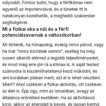
súlyosbít. Fontos tudni, hogy a férfiklimax nem
egyenlő az impotenciával, és a tünetek itt is
hatékonyan kezelhetők, a megfelelő szakember
segítségével.
Mi a fizikai oka a női és a férfi
potenciálzavarnak a változókorban!
Mi történik, ha hónapokig, évekig nincs párod, vagy
ha már "nincs köztetek semmi", esetleg ha még
sosem sikerült elérned a legjobb teljesítményedet,
és most még erre jön rá a klimax is. A saját tested
számodra is kiszámíthatatlanul kezd működni, és
ami korábban jobban ment, azt el is lehet veszíteni.
Miért? Ahol csökken a fizikai aktivitás, ott csökken
az élet is. Épp úgy, mint az izmaidban, avagy az
általános erőnléted esetében. Ha az aktivitásod
kicsi, akkor az energiád is kevés, és lassan kering,