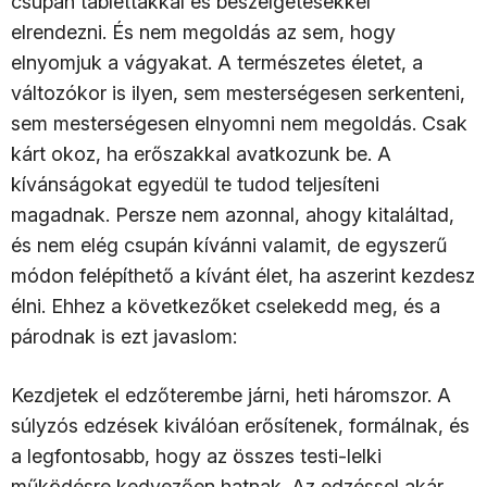
csupán tablettákkal és beszélgetésekkel
elrendezni. És nem megoldás az sem, hogy
elnyomjuk a vágyakat. A természetes életet, a
változókor is ilyen, sem mesterségesen serkenteni,
sem mesterségesen elnyomni nem megoldás. Csak
kárt okoz, ha erőszakkal avatkozunk be. A
kívánságokat egyedül te tudod teljesíteni
magadnak. Persze nem azonnal, ahogy kitaláltad,
és nem elég csupán kívánni valamit, de egyszerű
módon felépíthető a kívánt élet, ha aszerint kezdesz
élni. Ehhez a következőket cselekedd meg, és a
párodnak is ezt javaslom:
Kezdjetek el edzőterembe járni, heti háromszor. A
súlyzós edzések kiválóan erősítenek, formálnak, és
a legfontosabb, hogy az összes testi-lelki
működésre kedvezően hatnak. Az edzéssel akár