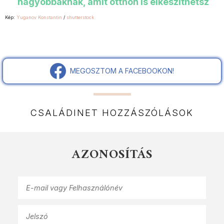
nagyobbaknak, amit otthon is elkészíthetsz
Kép:
Yuganov Konstantin
/
shutterstock
MEGOSZTOM A FACEBOOKON!
CSALÁDINET HOZZÁSZÓLÁSOK
AZONOSÍTÁS