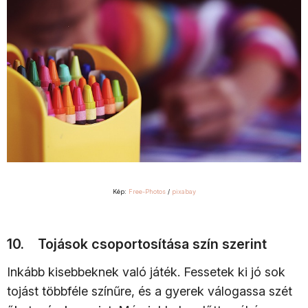
Kép:
Free-Photos
/
pixabay
10. Tojások csoportosítása szín szerint
Inkább kisebbeknek való játék. Fessetek ki jó sok
tojást többféle színűre, és a gyerek válogassa szét