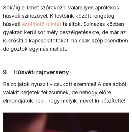
Sokáig el lehet szórakozni valamilyen aprólékos
húsvéti színezővel. Kifestőink között rengeteg
húsvéti
letölthető mintát
találtok. Színezés közben
gyakran kerül sor mély beszélgetésekre, de már az
is erősíti a kapcsolatotokat, ha csak szép csendben
dolgoztok egymás mellett.
9. Húsvéti rajzverseny
Rajzoljatok nyuszit – csukott szemmel! A családból
valakit kérjetek fel zsűrinek, de nehogy előre
elmondjátok neki, hogy melyik művet ki készítette!