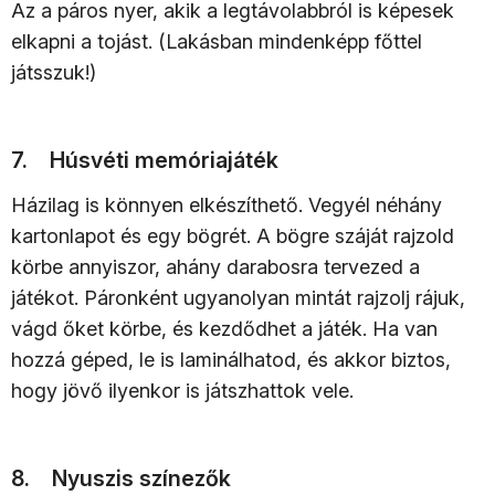
Az a páros nyer, akik a legtávolabbról is képesek
elkapni a tojást. (Lakásban mindenképp főttel
játsszuk!)
7. Húsvéti memóriajáték
Házilag is könnyen elkészíthető. Vegyél néhány
kartonlapot és egy bögrét. A bögre száját rajzold
körbe annyiszor, ahány darabosra tervezed a
játékot. Páronként ugyanolyan mintát rajzolj rájuk,
vágd őket körbe, és kezdődhet a játék. Ha van
hozzá géped, le is laminálhatod, és akkor biztos,
hogy jövő ilyenkor is játszhattok vele.
8. Nyuszis színezők