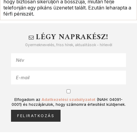
hogy biztosan sikerüljön a bosszúja, miután férje
telefonján egy pikáns üzenetet talált. Ezután leharapta a
férfi péniszét.
LÉGY NAPRAKÉSZ!
Gyermeknevelés, friss hírek, aktualitások - hírlevél
Elfogadom az
Adatkezelési szabályzatot
(NAIH: 04091-
0001) és hozzájárulok, hogy számomra értesítést küldjenek.