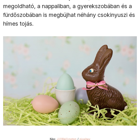
megoldható, a nappaliban, a gyerekszobában és a
fürdőszobában is megbújhat néhány csokinyuszi és
hímes tojás.
Kép:
JillWellington
/
pixabay