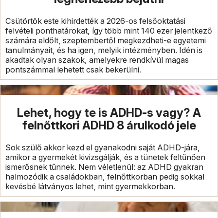
Csütörtök este kihirdették a 2026-os felsőoktatási
felvételi ponthatárokat, így több mint 140 ezer jelentkező
számára eldőlt, szeptembertől megkezdheti-e egyetemi
tanulmányait, és ha igen, melyik intézményben. Idén is
akadtak olyan szakok, amelyekre rendkívül magas
pontszámmal lehetett csak bekerülni.
Lehet, hogy te is ADHD-s vagy? A
felnőttkori ADHD 8 árulkodó jele
Sok szülő akkor kezd el gyanakodni saját ADHD-jára,
amikor a gyermekét kivizsgálják, és a tünetek feltűnően
ismerősnek tűnnek. Nem véletlenül: az ADHD gyakran
halmozódik a családokban, felnőttkorban pedig sokkal
kevésbé látványos lehet, mint gyermekkorban.