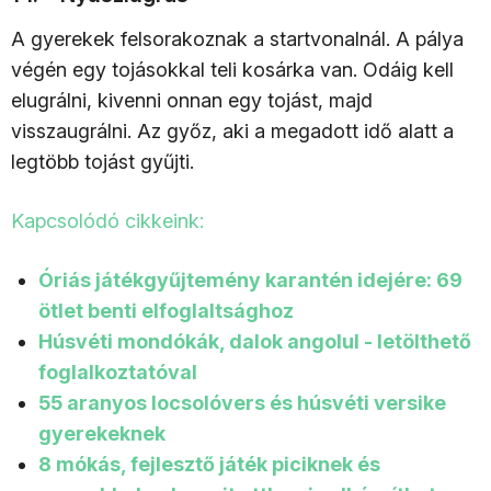
A gyerekek felsorakoznak a startvonalnál. A pálya
végén egy tojásokkal teli kosárka van. Odáig kell
elugrálni, kivenni onnan egy tojást, majd
visszaugrálni. Az győz, aki a megadott idő alatt a
legtöbb tojást gyűjti.
Kapcsolódó cikkeink:
Óriás játékgyűjtemény karantén idejére: 69
ötlet benti elfoglaltsághoz
Húsvéti mondókák, dalok angolul - letölthető
foglalkoztatóval
55 aranyos locsolóvers és húsvéti versike
gyerekeknek
8 mókás, fejlesztő játék piciknek és