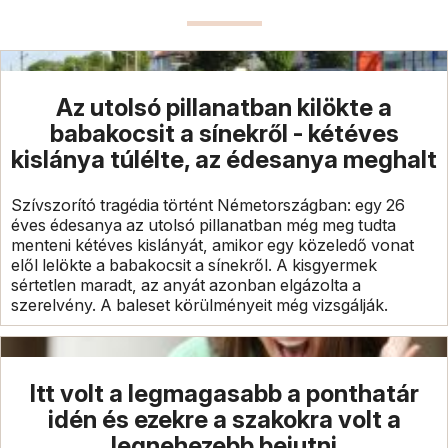
Az utolsó pillanatban kilökte a
babakocsit a sínekről - kétéves
kislánya túlélte, az édesanya meghalt
Szívszorító tragédia történt Németországban: egy 26
éves édesanya az utolsó pillanatban még meg tudta
menteni kétéves kislányát, amikor egy közeledő vonat
elől lelökte a babakocsit a sínekről. A kisgyermek
sértetlen maradt, az anyát azonban elgázolta a
szerelvény. A baleset körülményeit még vizsgálják.
Itt volt a legmagasabb a ponthatár
idén és ezekre a szakokra volt a
legnehezebb bejutni