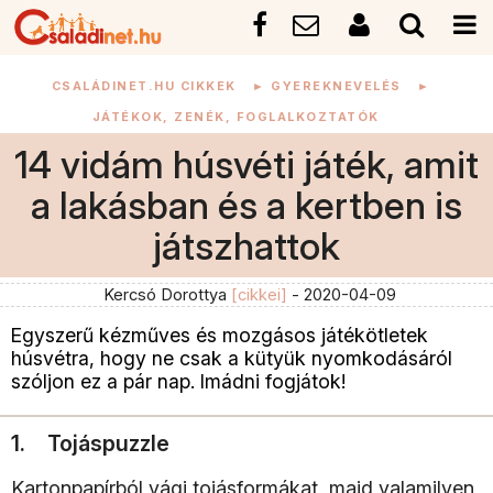
CSALÁDINET.HU CIKKEK
►
GYEREKNEVELÉS
►
JÁTÉKOK, ZENÉK, FOGLALKOZTATÓK
14 vidám húsvéti játék, amit
a lakásban és a kertben is
játszhattok
Kercsó Dorottya
[cikkei]
- 2020-04-09
Egyszerű kézműves és mozgásos játékötletek
húsvétra, hogy ne csak a kütyük nyomkodásáról
szóljon ez a pár nap. Imádni fogjátok!
1. Tojáspuzzle
Kartonpapírból vágj tojásformákat, majd valamilyen