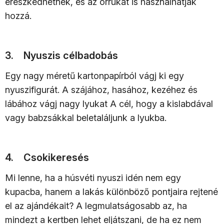
ereszkedhetnek, és az orrukat is használhatják
hozzá.
3. Nyuszis célbadobás
Egy nagy méretű kartonpapírból vágj ki egy
nyuszifigurát. A szájához, hasához, kezéhez és
lábához vágj nagy lyukat A cél, hogy a kislabdával
vagy babzsákkal beletaláljunk a lyukba.
4. Csokikeresés
Mi lenne, ha a húsvéti nyuszi idén nem egy
kupacba, hanem a lakás különböző pontjaira rejtené
el az ajándékait? A legmulatságosabb az, ha
mindezt a kertben lehet eljátszani, de ha ez nem