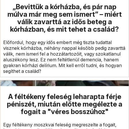
„Bevittük a kórházba, és pár nap
múlva már meg sem ismert” – miért
válik zavarttá az idős beteg a
kórházban, és mit tehet a család?
Előfordul, hogy egy idős embert még tiszta tudattal
visznek kórházba, néhány nappal később pedig zavarttá
válik, nem ismeri fel a hozzátartozóit, vagy szokatlanul
aluszékony lesz. Ez nem feltétlenül demencia, hanem
gyakran kórházi delírium. Mit kell erről tudni, és hogyan
segíthet a család?
A féltékeny feleség leharapta férje
péniszét, miután előtte megélezte a
fogait a "véres bosszúhoz"
Egy féltékeny moszkvai feleség megreszelte a fogait,