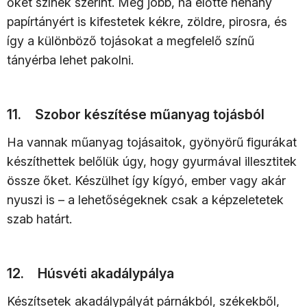
őket színek szerint. Még jobb, ha előtte néhány
papírtányért is kifestetek kékre, zöldre, pirosra, és
így a különböző tojásokat a megfelelő színű
tányérba lehet pakolni.
11. Szobor készítése műanyag tojásból
Ha vannak műanyag tojásaitok, gyönyörű figurákat
készíthettek belőlük úgy, hogy gyurmával illesztitek
össze őket. Készülhet így kígyó, ember vagy akár
nyuszi is – a lehetőségeknek csak a képzeletetek
szab határt.
12. Húsvéti akadálypálya
Készítsetek akadálypályát párnákból, székekből,