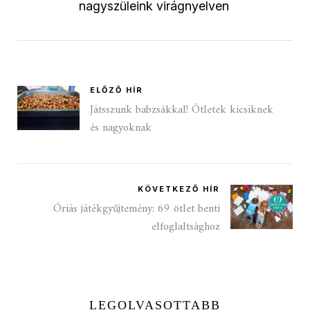
nagyszüleink virágnyelven
ELŐZŐ HÍR
Játsszunk babzsákkal! Ötletek kicsiknek
és nagyoknak
KÖVETKEZŐ HÍR
Óriás játékgyűjtemény: 69 ötlet benti
elfoglaltsághoz
LEGOLVASOTTABB