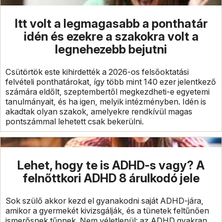
Itt volt a legmagasabb a ponthatár
idén és ezekre a szakokra volt a
legnehezebb bejutni
Csütörtök este kihirdették a 2026-os felsőoktatási
felvételi ponthatárokat, így több mint 140 ezer jelentkező
számára eldőlt, szeptembertől megkezdheti-e egyetemi
tanulmányait, és ha igen, melyik intézményben. Idén is
akadtak olyan szakok, amelyekre rendkívül magas
pontszámmal lehetett csak bekerülni.
Lehet, hogy te is ADHD-s vagy? A
felnőttkori ADHD 8 árulkodó jele
Sok szülő akkor kezd el gyanakodni saját ADHD-jára,
amikor a gyermekét kivizsgálják, és a tünetek feltűnően
ismerősnek tűnnek. Nem véletlenül: az ADHD gyakran