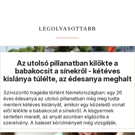
LEGOLVASOTTABB
Az utolsó pillanatban kilökte a
babakocsit a sínekről - kétéves
kislánya túlélte, az édesanya meghalt
Szívszorító tragédia történt Németországban: egy 26
éves édesanya az utolsó pillanatban még meg tudta
menteni kétéves kislányát, amikor egy közeledő vonat
elől lelökte a babakocsit a sínekről. A kisgyermek
sértetlen maradt, az anyát azonban elgázolta a
szerelvény. A baleset körülményeit még vizsgálják.