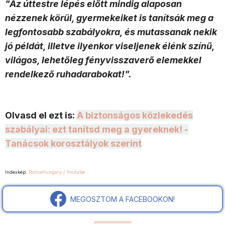
"Az úttestre lépés előtt mindig alaposan
nézzenek körül, gyermekeiket is tanítsák meg a
legfontosabb szabályokra, és mutassanak nekik
jó példát, illetve ilyenkor viseljenek élénk színű,
világos, lehetőleg fényvisszaverő elemekkel
rendelkező ruhadarabokat!".
Olvasd el ezt is:
A biztonságos közlekedés
szabályai: ezt tanítsd meg a gyereknek! -
Tanácsok korosztályok szerint
Indexkép:
PoliceHungary / Youtube
MEGOSZTOM A FACEBOOKON!