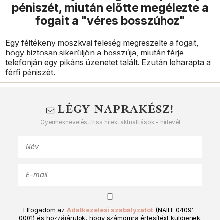
péniszét, miután előtte megélezte a
fogait a "véres bosszúhoz"
Egy féltékeny moszkvai feleség megreszelte a fogait,
hogy biztosan sikerüljön a bosszúja, miután férje
telefonján egy pikáns üzenetet talált. Ezután leharapta a
férfi péniszét.
LÉGY NAPRAKÉSZ!
Gyermeknevelés, friss hírek, aktualitások - hírlevél
Elfogadom az
Adatkezelési szabályzatot
(NAIH: 04091-
0001) és hozzájárulok, hogy számomra értesítést küldjenek.