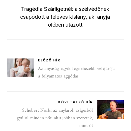
Tragédia Szárligetnél: a szélvédőnek
csapódott a féléves kislány, aki anyja
ölében utazott
ELŐZŐ HÍR
Az anyaság egyik legnehezebb velejárója
a folyamatos aggódás
KÖVETKEZŐ HÍR
Schobert Norbi az anyjáról: zsigerből
gyűlöl minden nőt, akit jobban szeretek,
mint őt