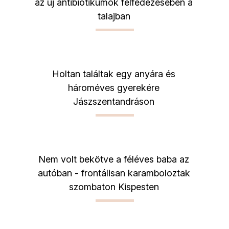
az új antibiotikumok felfedezésében a
talajban
Holtan találtak egy anyára és
hároméves gyerekére
Jászszentandráson
Nem volt bekötve a féléves baba az
autóban - frontálisan karamboloztak
szombaton Kispesten