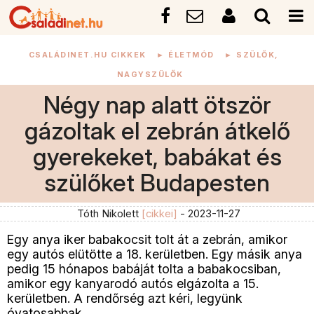
CSALÁDINET.HU CIKKEK
►
ÉLETMÓD
►
SZÜLŐK,
NAGYSZÜLŐK
Négy nap alatt ötször
gázoltak el zebrán átkelő
gyerekeket, babákat és
szülőket Budapesten
Tóth Nikolett
[cikkei]
- 2023-11-27
Egy anya iker babakocsit tolt át a zebrán, amikor
egy autós elütötte a 18. kerületben. Egy másik anya
pedig 15 hónapos babáját tolta a babakocsiban,
amikor egy kanyarodó autós elgázolta a 15.
kerületben. A rendőrség azt kéri, legyünk
óvatosabbak.