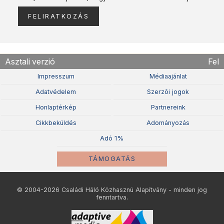
Asztali verzió
Fel
Impresszum
Médiaajánlat
Adatvédelem
Szerzõi jogok
Honlaptérkép
Partnereink
Cikkbeküldés
Adományozás
Adó 1%
TÁMOGATÁS
© 2004-2026 Családi Háló Közhasznú Alapítvány - minden jog
fenntartva.