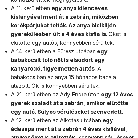
A 11. kerületben
egy anya kilencéves
kislányával ment át a zebrán, miközben
kerékpárjukat tolták. Az anya biciklijén
gyerekülésben ült a 4 éves kisfia is.
Őket is
elütötte egy autós, könnyebben sérültek.
A 14. kerületben a Fűrész utcában
egy
babakocsit toló nőt is elsodort egy
kanyarodó, figyelmetlen autós
. A
babakocsiban az anya 15 hónapos babája
utazott. Ők is könnyebben sérültek.
A 21. kerületben az Ady Endre úton
egy 12 éves
gyerek szaladt át a zebrán, amikor elütötte
egy autó. Súlyos sérüléseket szenvedett.
A 12. kerületben az Alkotás utcában
egy
édesapa ment át a zebrán 4 éves kisfiával,
amikor őket is elütötték.
Könnyebb sérüléseket