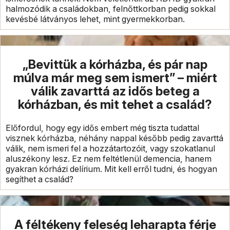
halmozódik a családokban, felnőttkorban pedig sokkal
kevésbé látványos lehet, mint gyermekkorban.
„Bevittük a kórházba, és pár nap
múlva már meg sem ismert” – miért
válik zavarttá az idős beteg a
kórházban, és mit tehet a család?
Előfordul, hogy egy idős embert még tiszta tudattal
visznek kórházba, néhány nappal később pedig zavarttá
válik, nem ismeri fel a hozzátartozóit, vagy szokatlanul
aluszékony lesz. Ez nem feltétlenül demencia, hanem
gyakran kórházi delírium. Mit kell erről tudni, és hogyan
segíthet a család?
A féltékeny feleség leharapta férje