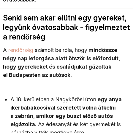
Senki sem akar elütni egy gyereket,
legyünk óvatosabbak - figyelmeztet
a rendőrség
A
rendőrség
számolt be róla, hogy
mindössze
négy nap leforgása alatt ötször is előfordult,
hogy gyerekeket és családjukat gázoltak
el Budapesten az autósok.
A 18. kerületben a Nagykőrösi úton
egy anya
ikerbabakocsival szeretett volna átkelni
a zebrán, amikor egy buszt előző autós
elgázolta.
Az édesanyát és két gyermekét is
kórházba vitték megfigyelésre.