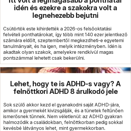
Itt volt a legmagasabb a ponthatár
idén és ezekre a szakokra volt a
legnehezebb bejutni
Csütörtök este kihirdették a 2026-os felsőoktatási
felvételi ponthatárokat, így több mint 140 ezer jelentkező
számára eldőlt, szeptembertől megkezdheti-e egyetemi
tanulmányait, és ha igen, melyik intézményben. Idén is
akadtak olyan szakok, amelyekre rendkívül magas
pontszámmal lehetett csak bekerülni.
Lehet, hogy te is ADHD-s vagy? A
felnőttkori ADHD 8 árulkodó jele
Sok szülő akkor kezd el gyanakodni saját ADHD-jára,
amikor a gyermekét kivizsgálják, és a tünetek feltűnően
ismerősnek tűnnek. Nem véletlenül: az ADHD gyakran
halmozódik a családokban, felnőttkorban pedig sokkal
kevésbé látványos lehet, mint gyermekkorban.