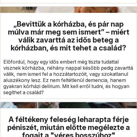
„Bevittük a kórházba, és pár nap
múlva már meg sem ismert” – miért
válik zavarttá az idős beteg a
kórházban, és mit tehet a család?
Előfordul, hogy egy idős embert még tiszta tudattal
visznek kórházba, néhány nappal később pedig zavarttá
válik, nem ismeri fel a hozzátartozóit, vagy szokatlanul
aluszékony lesz. Ez nem feltétlenül demencia, hanem
gyakran kórházi delírium. Mit kell erről tudni, és hogyan
segíthet a család?
A féltékeny feleség leharapta férje
péniszét, miután előtte megélezte a
fogait a "véres bosszúhoz"