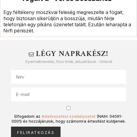
Egy féltékeny moszkvai feleség megreszelte a fogait,
hogy biztosan sikerüljön a bosszúja, miután férje
telefonján egy pikáns üzenetet talált. Ezután leharapta a
férfi péniszét.
LÉGY NAPRAKÉSZ!
Gyermeknevelés, friss hírek, aktualitások - hírlevél
Elfogadom az
Adatkezelési szabályzatot
(NAIH: 04091-
0001) és hozzájárulok, hogy számomra értesítést küldjenek.