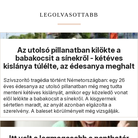
LEGOLVASOTTABB
Az utolsó pillanatban kilökte a
babakocsit a sínekről - kétéves
kislánya túlélte, az édesanya meghalt
Szívszorító tragédia történt Németországban: egy 26
éves édesanya az utolsó pillanatban még meg tudta
menteni kétéves kislányát, amikor egy közeledő vonat
elől lelökte a babakocsit a sínekről. A kisgyermek
sértetlen maradt, az anyát azonban elgázolta a
szerelvény. A baleset körülményeit még vizsgálják.