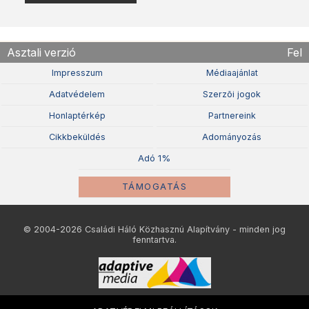
Asztali verzió
Fel
Impresszum
Médiaajánlat
Adatvédelem
Szerzõi jogok
Honlaptérkép
Partnereink
Cikkbeküldés
Adományozás
Adó 1%
TÁMOGATÁS
© 2004-2026 Családi Háló Közhasznú Alapítvány - minden jog
fenntartva.