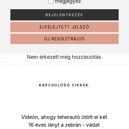
megjegyez
ELFELEJTETT JELSZÓ
ÚJ REGISZTRÁCIÓ
Nem érkezett még hozzászólás.
KAPCSOLÓDÓ CIKKEK:
Videón, ahogy teherautó ütött el két
16 éves lányt a zebrán - vádat