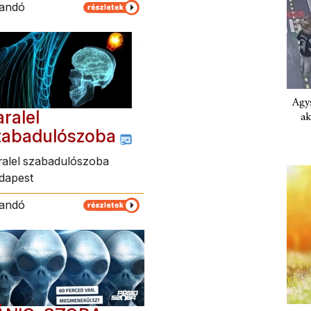
landó
Agys
ralel
ak
zabadulószoba
ralel szabadulószoba
dapest
landó