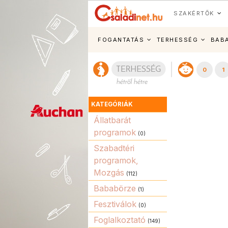
SZAKÉRTŐK
FOGANTATÁS
TERHESSÉG
BAB
0
1
KATEGÓRIÁK
Állatbarát
programok
(0)
Szabadtéri
programok,
Mozgás
(112)
Bababörze
(1)
Fesztiválok
(0)
Foglalkoztató
(149)