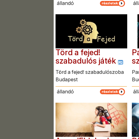
állandó
ál
Törd a fejed!
Pa
szabadulós játék
s
Törd a fejed! szabadulószoba
Pa
Budapest
Bu
állandó
ál