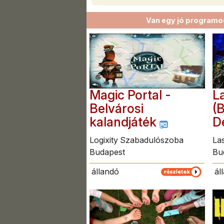
Van egy jó programod
Magic Portal -
L
Belvárosi
(
kalandjáték
D
Logixity Szabadulószoba
La
Budapest
Bu
állandó
ál