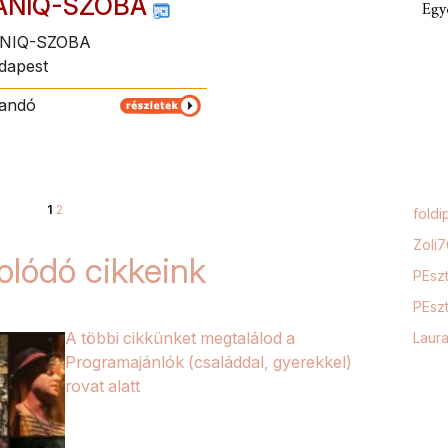
ÁNIQ-SZOBA
Egy
NIQ-SZOBA
dapest
landó
1
2
foldi
Zoli
lódó cikkeink
PEszt
PEszt
A többi cikkünket megtalálod a
Laur
Programajánlók (családdal, gyerekkel)
rovat alatt