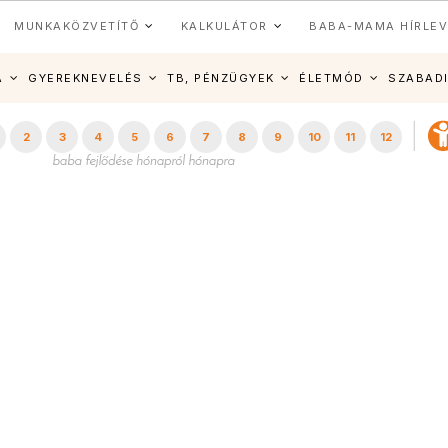
MUNKAKÖZVETÍTŐ
KALKULÁTOR
BABA-MAMA HÍRLEV
A
GYEREKNEVELÉS
TB, PÉNZÜGYEK
ÉLETMÓD
SZABAD
2
3
4
5
6
7
8
9
10
11
12