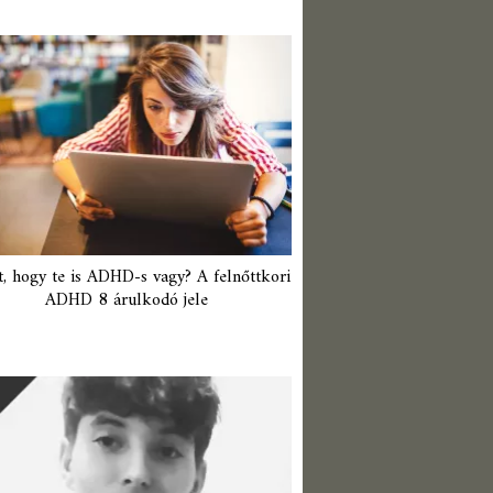
t, hogy te is ADHD-s vagy? A felnőttkori
ADHD 8 árulkodó jele