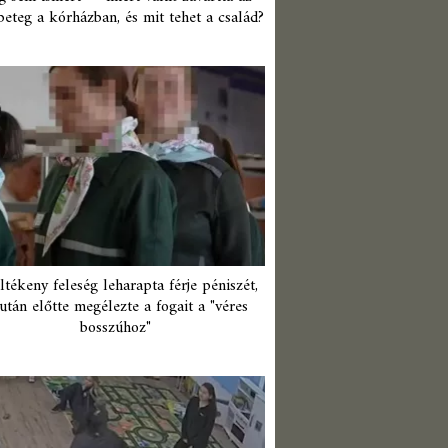
beteg a kórházban, és mit tehet a család?
ltékeny feleség leharapta férje péniszét,
után előtte megélezte a fogait a "véres
bosszúhoz"