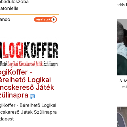
abadulószoba
idős 
atonlelle
landó
ogiKoffer -
érelhető Logikai
A fé
incskereső Játék
mi
zülinapra
iKoffer - Bérelhető Logikai
ncskereső Játék Szülinapra
dapest