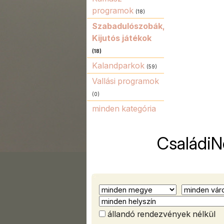
programok
(18)
Szabadulószobák,
Kijutós játékok
(18)
Kalandparkok
(59)
Vallási programok
(0)
minden kategória
CsaládiN
állandó rendezvények nélkül