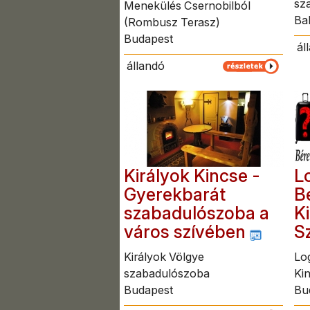
sz
Menekülés Csernobilból
Bal
(Rombusz Terasz)
Budapest
ál
állandó
Királyok Kincse -
L
Gyerekbarát
B
szabadulószoba a
K
város szívében
S
Királyok Völgye
Log
szabadulószoba
Ki
Budapest
Bu