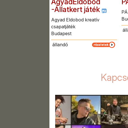
AgyadEldobod
P
-Állatkert játék
PÁ
Bu
Agyad Eldobod kreatív
csapatjáték
ál
Budapest
állandó
Kapcso