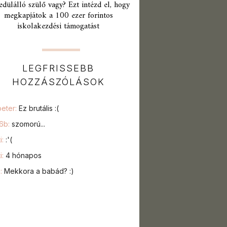
edülálló szülő vagy? Ezt intézd el, hogy
megkapjátok a 100 ezer forintos
iskolakezdési támogatást
LEGFRISSEBB
HOZZÁSZÓLÁSOK
peter:
Ez brutális :(
76b:
szomorú...
i:
:'(
i:
4 hónapos
a:
Mekkora a babád? :)