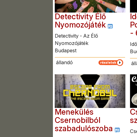
Detectivity Élő
I
Nyomozójáték
P
- 
Detectivity - Az Élő
Nyomozójáték
Id
Budapest
Bu
állandó
ál
Menekülés
C
Csernobilból
s
szabadulószoba
Cs