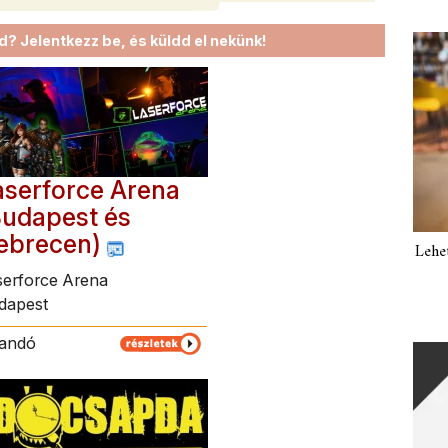
? Jelentkezz be, és küldd el nekünk!
aserforce Arena
Budapest és
ebrecen)
Lehe
serforce Arena
dapest
landó