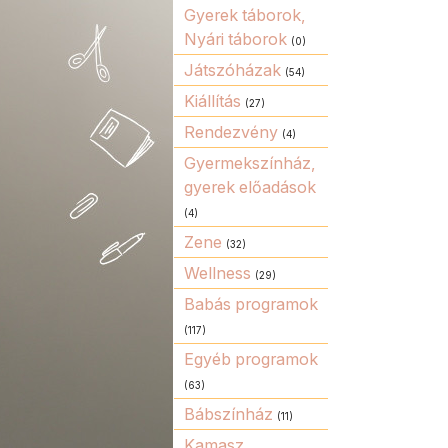
Gyerek táborok,
Nyári táborok
(0)
Játszóházak
(54)
Kiállítás
(27)
Rendezvény
(4)
Gyermekszínház,
gyerek előadások
(4)
Zene
(32)
Wellness
(29)
Babás programok
(117)
Egyéb programok
(63)
Bábszínház
(11)
Kamasz