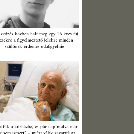
zedzés közben halt meg egy 16 éves fiú
ezekre a figyelmeztető jelekre minden
szülőnek érdemes odafigyelnie
ittük a kórházba, és pár nap múlva már
 sem ismert” – miért válik zavarttá az