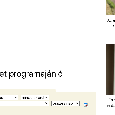
Az u
s
et programajánló
Itt
ezek