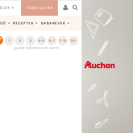
ELEK
TÁMOGATÁS
IDŐ
RECEPTEK
BABANEVEK
1
2
3
4-5
6-7
7-12
12+