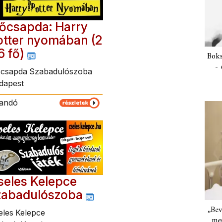
dőcsapda: Harry
otter nyomában (2
6 fő)
Boks
- 
őcsapda Szabadulószoba
dapest
landó
seles Kelepce
zabadulószoba
„Bev
eles Kelepce
meg