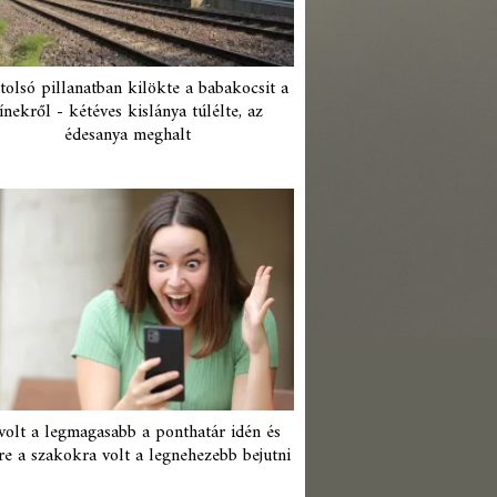
tolsó pillanatban kilökte a babakocsit a
ínekről - kétéves kislánya túlélte, az
édesanya meghalt
 volt a legmagasabb a ponthatár idén és
re a szakokra volt a legnehezebb bejutni