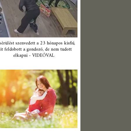
érülést szenvedett a 23 hónapos kisfiú,
it feldobott a gondozó, de nem tudott
elkapni - VIDEÓVAL