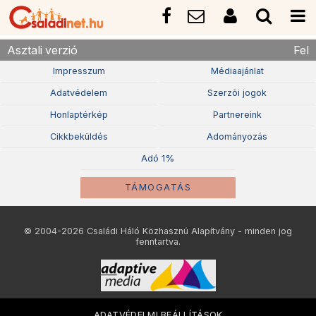
Asztali verzió
Fel
Impresszum
Médiaajánlat
Adatvédelem
Szerzõi jogok
Honlaptérkép
Partnereink
Cikkbeküldés
Adományozás
Adó 1%
TÁMOGATÁS
© 2004-2026 Családi Háló Közhasznú Alapítvány - minden jog
fenntartva.
ADATVÉDELMI BEÁLLÍTÁSOK